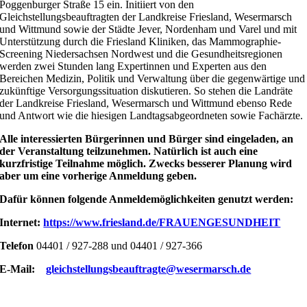
Poggenburger Straße 15 ein. Initiiert von den
Gleichstellungsbeauftragten der Landkreise Friesland, Wesermarsch
und Wittmund sowie der Städte Jever, Nordenham und Varel und mit
Unterstützung durch die Friesland Kliniken, das Mammographie-
Screening Niedersachsen Nordwest und die Gesundheitsregionen
werden zwei Stunden lang Expertinnen und Experten aus den
Bereichen Medizin, Politik und Verwaltung über die gegenwärtige und
zukünftige Versorgungssituation diskutieren. So stehen die Landräte
der Landkreise Friesland, Wesermarsch und Wittmund ebenso Rede
und Antwort wie die hiesigen Landtagsabgeordneten sowie Fachärzte.
Alle interessierten Bürgerinnen und Bürger sind eingeladen, an
der Veranstaltung teilzunehmen. Natürlich ist auch eine
kurzfristige Teilnahme möglich. Zwecks besserer Planung wird
aber um eine vorherige Anmeldung geben.
Dafür können folgende Anmeldemöglichkeiten genutzt werden:
Internet:
https://www.friesland.de/FRAUENGESUNDHEIT
Telefon
04401 / 927-288 und 04401 / 927-366
E-Mail:
gleichstellungsbeauftragte@wesermarsch.de