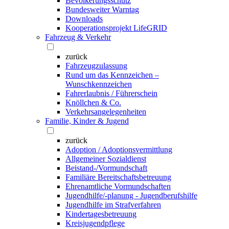
Bevölkerungsschutz
Bundesweiter Warntag
Downloads
Kooperationsprojekt LifeGRID
Fahrzeug & Verkehr
zurück
Fahrzeugzulassung
Rund um das Kennzeichen –
Wunschkennzeichen
Fahrerlaubnis / Führerschein
Knöllchen & Co.
Verkehrsangelegenheiten
Familie, Kinder & Jugend
zurück
Adoption / Adoptionsvermittlung
Allgemeiner Sozialdienst
Beistand-/Vormundschaft
Familiäre Bereitschaftsbetreuung
Ehrenamtliche Vormundschaften
Jugendhilfe/-planung - Jugendberufshilfe
Jugendhilfe im Strafverfahren
Kindertagesbetreuung
Kreisjugendpflege