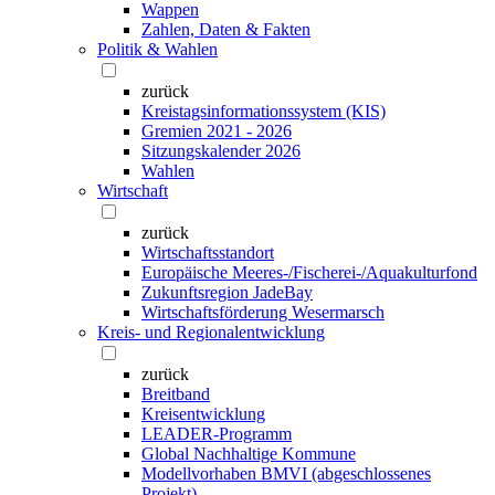
Wappen
Zahlen, Daten & Fakten
Politik & Wahlen
zurück
Kreistagsinformationssystem (KIS)
Gremien 2021 - 2026
Sitzungskalender 2026
Wahlen
Wirtschaft
zurück
Wirtschaftsstandort
Europäische Meeres-/Fischerei-/Aquakulturfond
Zukunftsregion JadeBay
Wirtschaftsförderung Wesermarsch
Kreis- und Regionalentwicklung
zurück
Breitband
Kreisentwicklung
LEADER-Programm
Global Nachhaltige Kommune
Modellvorhaben BMVI (abgeschlossenes
Projekt)