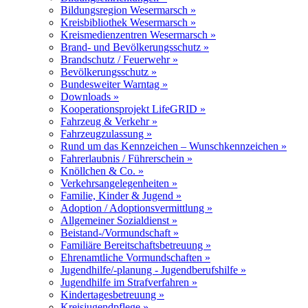
Bildungsregion Wesermarsch »
Kreisbibliothek Wesermarsch »
Kreismedienzentren Wesermarsch »
Brand- und Bevölkerungsschutz »
Brandschutz / Feuerwehr »
Bevölkerungsschutz »
Bundesweiter Warntag »
Downloads »
Kooperationsprojekt LifeGRID »
Fahrzeug & Verkehr »
Fahrzeugzulassung »
Rund um das Kennzeichen – Wunschkennzeichen »
Fahrerlaubnis / Führerschein »
Knöllchen & Co. »
Verkehrsangelegenheiten »
Familie, Kinder & Jugend »
Adoption / Adoptionsvermittlung »
Allgemeiner Sozialdienst »
Beistand-/Vormundschaft »
Familiäre Bereitschaftsbetreuung »
Ehrenamtliche Vormundschaften »
Jugendhilfe/-planung - Jugendberufshilfe »
Jugendhilfe im Strafverfahren »
Kindertagesbetreuung »
Kreisjugendpflege »