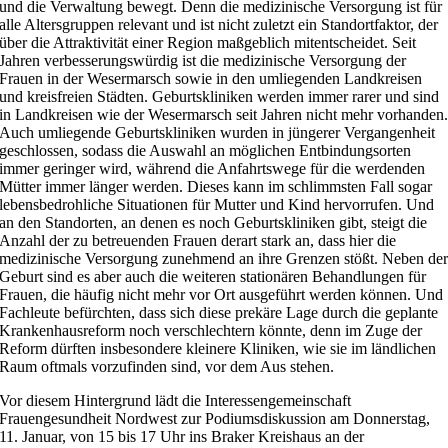
und die Verwaltung bewegt. Denn die medizinische Versorgung ist für
alle Altersgruppen relevant und ist nicht zuletzt ein Standortfaktor, der
über die Attraktivität einer Region maßgeblich mitentscheidet. Seit
Jahren verbesserungswürdig ist die medizinische Versorgung der
Frauen in der Wesermarsch sowie in den umliegenden Landkreisen
und kreisfreien Städten. Geburtskliniken werden immer rarer und sind
in Landkreisen wie der Wesermarsch seit Jahren nicht mehr vorhanden
Auch umliegende Geburtskliniken wurden in jüngerer Vergangenheit
geschlossen, sodass die Auswahl an möglichen Entbindungsorten
immer geringer wird, während die Anfahrtswege für die werdenden
Mütter immer länger werden. Dieses kann im schlimmsten Fall sogar
lebensbedrohliche Situationen für Mutter und Kind hervorrufen. Und
an den Standorten, an denen es noch Geburtskliniken gibt, steigt die
Anzahl der zu betreuenden Frauen derart stark an, dass hier die
medizinische Versorgung zunehmend an ihre Grenzen stößt. Neben de
Geburt sind es aber auch die weiteren stationären Behandlungen für
Frauen, die häufig nicht mehr vor Ort ausgeführt werden können. Und
Fachleute befürchten, dass sich diese prekäre Lage durch die geplante
Krankenhausreform noch verschlechtern könnte, denn im Zuge der
Reform dürften insbesondere kleinere Kliniken, wie sie im ländlichen
Raum oftmals vorzufinden sind, vor dem Aus stehen.
Vor diesem Hintergrund lädt die Interessengemeinschaft
Frauengesundheit Nordwest zur Podiumsdiskussion am Donnerstag,
11. Januar, von 15 bis 17 Uhr ins Braker Kreishaus an der