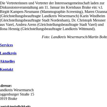
Die Vertreterinnen und Vertreter der Interessengemeinschaft laden zur
Diskussionsveranstaltung am 11. Januar ins Kreishaus Brake ein: v.l.
Birgitt Kampen-Neumann (Mammographie-Screening), Maren Ozann
(Gleichstellungsbeauftragte Landkreis Wesermarsch) Karin Windheim
(Gleichstellungsbeauftragte Stadt Nordenham), Dr. Christoph Messner
aus Varel, Andrea Arens (Gleichstellungsbeauftragte Stadt Varel) und
Ilona Hennig (Gleichstellungsbeauftragte Landkreis Wittmund).
Foto: Landkreis Wesermarsch/Martin Bolt
Services
Landkreis
Aktuelles
Kontakt
dresse:
andkreis Wesermarsch
oggenburger Straße 15
6919 Brake
ontaktmöglichkeit: