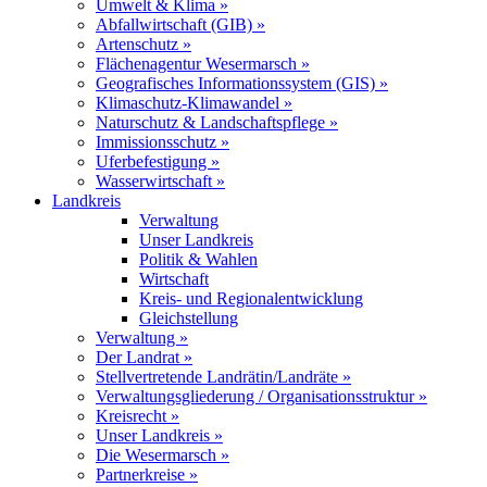
Umwelt & Klima »
Abfallwirtschaft (GIB) »
Artenschutz »
Flächenagentur Wesermarsch »
Geografisches Informationssystem (GIS) »
Klimaschutz-Klimawandel »
Naturschutz & Landschaftspflege »
Immissionsschutz »
Uferbefestigung »
Wasserwirtschaft »
Landkreis
Verwaltung
Unser Landkreis
Politik & Wahlen
Wirtschaft
Kreis- und Regionalentwicklung
Gleichstellung
Verwaltung »
Der Landrat »
Stellvertretende Landrätin/Landräte »
Verwaltungsgliederung / Organisationsstruktur »
Kreisrecht »
Unser Landkreis »
Die Wesermarsch »
Partnerkreise »