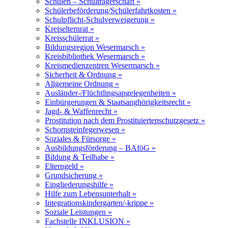
Schulen – Schulträgerschaft »
Schülerbeförderung/Schülerfahrtkosten »
Schulpflicht-Schulverweigerung »
Kreiselternrat »
Kreisschülerrat »
Bildungsregion Wesermarsch »
Kreisbibliothek Wesermarsch »
Kreismedienzentren Wesermarsch »
Sicherheit & Ordnung »
Allgemeine Ordnung »
Ausländer-/Flüchtlingsangelegenheiten »
Einbürgerungen & Staatsanghörigkeitsrecht »
Jagd- & Waffenrecht »
Prostitution nach dem Prostituiertenschutzgesetz »
Schornsteinfegerwesen »
Soziales & Fürsorge »
Ausbildungsförderung – BAföG »
Bildung & Teilhabe »
Elterngeld »
Grundsicherung »
Eingliederungshilfe »
Hilfe zum Lebensunterhalt »
Integrationskindergarten/-krippe »
Soziale Leistungen »
Fachstelle INKLUSION »