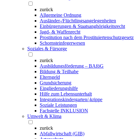
zurück
Allgemeine Ordnung
Ausländer-/Flüchtlingsangelegenheiten
Einbürgerungen & Staatsanghörigkeitsrecht
Jagd- & Waffenrecht
Prostitution nach dem Prostituiertenschutzgesetz
Schornsteinfegerwesen
Soziales & Fürsorge
zurück
Ausbildungsförderung – BAföG
Bildung & Teilhabe
Elterngeld
Grundsicherung
Eingliederungshilfe
Hilfe zum Lebensunterhalt
Integrationskindergarten/-krippe
Soziale Leistungen
Fachstelle INKLUSION
Umwelt & Klima
zurück
Abfallwirtschaft (GIB)