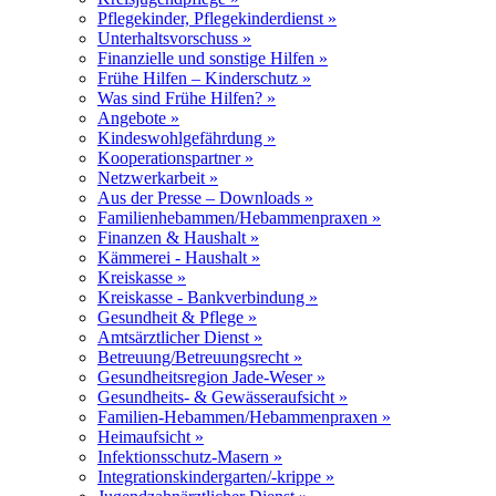
Pflegekinder, Pflegekinderdienst »
Unterhaltsvorschuss »
Finanzielle und sonstige Hilfen »
Frühe Hilfen – Kinderschutz »
Was sind Frühe Hilfen? »
Angebote »
Kindeswohlgefährdung »
Kooperationspartner »
Netzwerkarbeit »
Aus der Presse – Downloads »
Familienhebammen/Hebammenpraxen »
Finanzen & Haushalt »
Kämmerei - Haushalt »
Kreiskasse »
Kreiskasse - Bankverbindung »
Gesundheit & Pflege »
Amtsärztlicher Dienst »
Betreuung/Betreuungsrecht »
Gesundheitsregion Jade-Weser »
Gesundheits- & Gewässeraufsicht »
Familien-Hebammen/Hebammenpraxen »
Heimaufsicht »
Infektionsschutz-Masern »
Integrationskindergarten/-krippe »