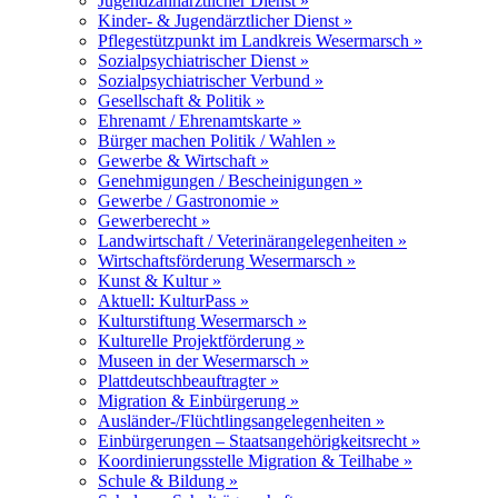
Jugendzahnärztlicher Dienst »
Kinder- & Jugendärztlicher Dienst »
Pflegestützpunkt im Landkreis Wesermarsch »
Sozialpsychiatrischer Dienst »
Sozialpsychiatrischer Verbund »
Gesellschaft & Politik »
Ehrenamt / Ehrenamtskarte »
Bürger machen Politik / Wahlen »
Gewerbe & Wirtschaft »
Genehmigungen / Bescheinigungen »
Gewerbe / Gastronomie »
Gewerberecht »
Landwirtschaft / Veterinärangelegenheiten »
Wirtschaftsförderung Wesermarsch »
Kunst & Kultur »
Aktuell: KulturPass »
Kulturstiftung Wesermarsch »
Kulturelle Projektförderung »
Museen in der Wesermarsch »
Plattdeutschbeauftragter »
Migration & Einbürgerung »
Ausländer-/Flüchtlingsangelegenheiten »
Einbürgerungen – Staatsangehörigkeitsrecht »
Koordinierungsstelle Migration & Teilhabe »
Schule & Bildung »