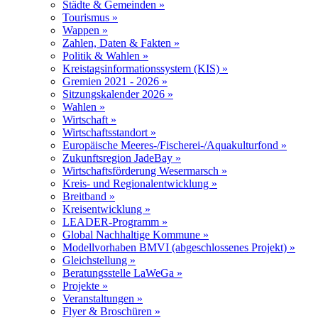
Städte & Gemeinden »
Tourismus »
Wappen »
Zahlen, Daten & Fakten »
Politik & Wahlen »
Kreistagsinformationssystem (KIS) »
Gremien 2021 - 2026 »
Sitzungskalender 2026 »
Wahlen »
Wirtschaft »
Wirtschaftsstandort »
Europäische Meeres-/Fischerei-/Aquakulturfond »
Zukunftsregion JadeBay »
Wirtschaftsförderung Wesermarsch »
Kreis- und Regionalentwicklung »
Breitband »
Kreisentwicklung »
LEADER-Programm »
Global Nachhaltige Kommune »
Modellvorhaben BMVI (abgeschlossenes Projekt) »
Gleichstellung »
Beratungsstelle LaWeGa »
Projekte »
Veranstaltungen »
Flyer & Broschüren »