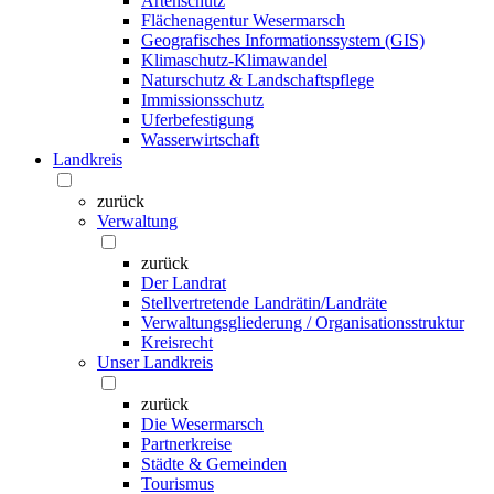
Artenschutz
Flächenagentur Wesermarsch
Geografisches Informationssystem (GIS)
Klimaschutz-Klimawandel
Naturschutz & Landschaftspflege
Immissionsschutz
Uferbefestigung
Wasserwirtschaft
Landkreis
zurück
Verwaltung
zurück
Der Landrat
Stellvertretende Landrätin/Landräte
Verwaltungsgliederung / Organisationsstruktur
Kreisrecht
Unser Landkreis
zurück
Die Wesermarsch
Partnerkreise
Städte & Gemeinden
Tourismus