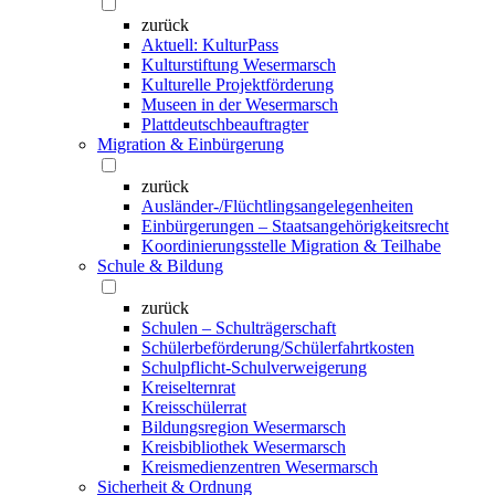
zurück
Aktuell: KulturPass
Kulturstiftung Wesermarsch
Kulturelle Projektförderung
Museen in der Wesermarsch
Plattdeutschbeauftragter
Migration & Einbürgerung
zurück
Ausländer-/Flüchtlingsangelegenheiten
Einbürgerungen – Staatsangehörigkeitsrecht
Koordinierungsstelle Migration & Teilhabe
Schule & Bildung
zurück
Schulen – Schulträgerschaft
Schülerbeförderung/Schülerfahrtkosten
Schulpflicht-Schulverweigerung
Kreiselternrat
Kreisschülerrat
Bildungsregion Wesermarsch
Kreisbibliothek Wesermarsch
Kreismedienzentren Wesermarsch
Sicherheit & Ordnung