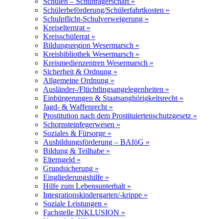
Schulen – Schulträgerschaft »
Schülerbeförderung/Schülerfahrtkosten »
Schulpflicht-Schulverweigerung »
Kreiselternrat »
Kreisschülerrat »
Bildungsregion Wesermarsch »
Kreisbibliothek Wesermarsch »
Kreismedienzentren Wesermarsch »
Sicherheit & Ordnung »
Allgemeine Ordnung »
Ausländer-/Flüchtlingsangelegenheiten »
Einbürgerungen & Staatsanghörigkeitsrecht »
Jagd- & Waffenrecht »
Prostitution nach dem Prostituiertenschutzgesetz »
Schornsteinfegerwesen »
Soziales & Fürsorge »
Ausbildungsförderung – BAföG »
Bildung & Teilhabe »
Elterngeld »
Grundsicherung »
Eingliederungshilfe »
Hilfe zum Lebensunterhalt »
Integrationskindergarten/-krippe »
Soziale Leistungen »
Fachstelle INKLUSION »