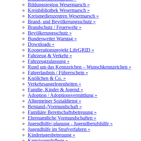
Bildungsregion Wesermarsch »
Kreisbibliothek Wesermarsch »
Kreismedienzentren Wesermarsch »
Brand- und Bevölkerungsschutz »
Brandschutz / Feuerwehr »
Bevölkerungsschutz »
Bundesweiter Warntag »
Downloads »
Kooperationsprojekt LifeGRID »
Fahrzeug & Verkehr »
Fahrzeugzulassung »
Rund um das Kennzeichen – Wunschkennzeichen »
Fahrerlaubnis / Führerschein »
Knöllchen & Co. »
Verkehrsangelegenheiten »
Familie, Kinder & Jugend »
Adoption / Adoptionsvermittlung »
Allgemeiner Sozialdienst »
Beistand-/Vormundschaft »
Familiäre Bereitschaftsbetreuung »
Ehrenamtliche Vormundschaften »
Jugendhilfe/-planung - Jugendberufshilfe »
Jugendhilfe im Strafverfahren »
Kindertagesbetreuung »
Kreisjugendpflege »