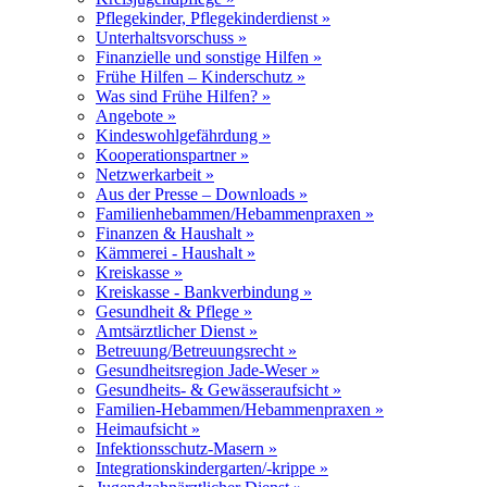
Pflegekinder, Pflegekinderdienst »
Unterhaltsvorschuss »
Finanzielle und sonstige Hilfen »
Frühe Hilfen – Kinderschutz »
Was sind Frühe Hilfen? »
Angebote »
Kindeswohlgefährdung »
Kooperationspartner »
Netzwerkarbeit »
Aus der Presse – Downloads »
Familienhebammen/Hebammenpraxen »
Finanzen & Haushalt »
Kämmerei - Haushalt »
Kreiskasse »
Kreiskasse - Bankverbindung »
Gesundheit & Pflege »
Amtsärztlicher Dienst »
Betreuung/Betreuungsrecht »
Gesundheitsregion Jade-Weser »
Gesundheits- & Gewässeraufsicht »
Familien-Hebammen/Hebammenpraxen »
Heimaufsicht »
Infektionsschutz-Masern »
Integrationskindergarten/-krippe »