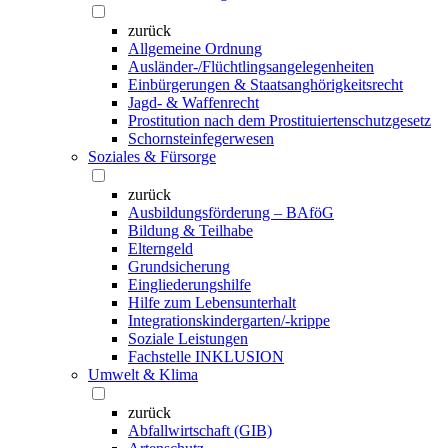
zurück
Allgemeine Ordnung
Ausländer-/Flüchtlingsangelegenheiten
Einbürgerungen & Staatsanghörigkeitsrecht
Jagd- & Waffenrecht
Prostitution nach dem Prostituiertenschutzgesetz
Schornsteinfegerwesen
Soziales & Fürsorge
zurück
Ausbildungsförderung – BAföG
Bildung & Teilhabe
Elterngeld
Grundsicherung
Eingliederungshilfe
Hilfe zum Lebensunterhalt
Integrationskindergarten/-krippe
Soziale Leistungen
Fachstelle INKLUSION
Umwelt & Klima
zurück
Abfallwirtschaft (GIB)