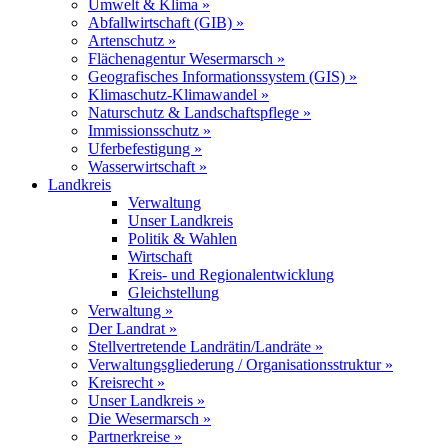
Umwelt & Klima »
Abfallwirtschaft (GIB) »
Artenschutz »
Flächenagentur Wesermarsch »
Geografisches Informationssystem (GIS) »
Klimaschutz-Klimawandel »
Naturschutz & Landschaftspflege »
Immissionsschutz »
Uferbefestigung »
Wasserwirtschaft »
Landkreis
Verwaltung
Unser Landkreis
Politik & Wahlen
Wirtschaft
Kreis- und Regionalentwicklung
Gleichstellung
Verwaltung »
Der Landrat »
Stellvertretende Landrätin/Landräte »
Verwaltungsgliederung / Organisationsstruktur »
Kreisrecht »
Unser Landkreis »
Die Wesermarsch »
Partnerkreise »