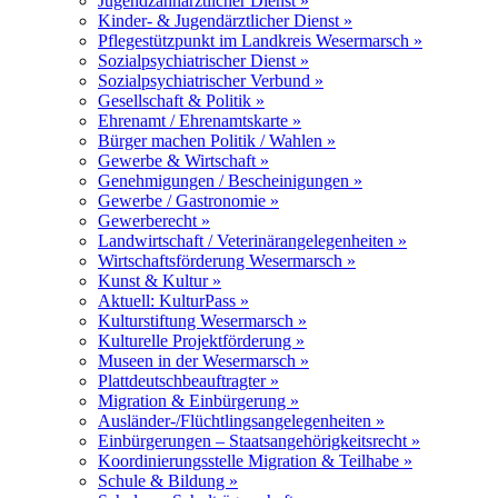
Jugendzahnärztlicher Dienst »
Kinder- & Jugendärztlicher Dienst »
Pflegestützpunkt im Landkreis Wesermarsch »
Sozialpsychiatrischer Dienst »
Sozialpsychiatrischer Verbund »
Gesellschaft & Politik »
Ehrenamt / Ehrenamtskarte »
Bürger machen Politik / Wahlen »
Gewerbe & Wirtschaft »
Genehmigungen / Bescheinigungen »
Gewerbe / Gastronomie »
Gewerberecht »
Landwirtschaft / Veterinärangelegenheiten »
Wirtschaftsförderung Wesermarsch »
Kunst & Kultur »
Aktuell: KulturPass »
Kulturstiftung Wesermarsch »
Kulturelle Projektförderung »
Museen in der Wesermarsch »
Plattdeutschbeauftragter »
Migration & Einbürgerung »
Ausländer-/Flüchtlingsangelegenheiten »
Einbürgerungen – Staatsangehörigkeitsrecht »
Koordinierungsstelle Migration & Teilhabe »
Schule & Bildung »