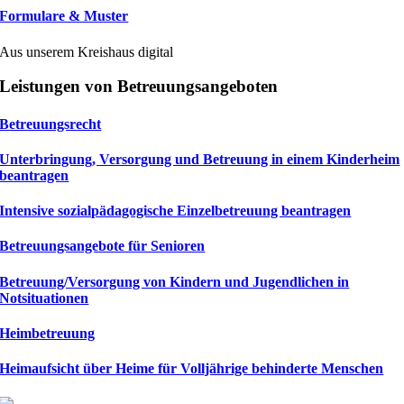
Formulare & Muster
Aus unserem Kreishaus digital
Leistungen von Betreuungsangeboten
Betreuungsrecht
Unterbringung, Versorgung und Betreuung in einem Kinderheim
beantragen
Intensive sozialpädagogische Einzelbetreuung beantragen
Betreuungsangebote für Senioren
Betreuung/Versorgung von Kindern und Jugendlichen in
Notsituationen
Heimbetreuung
Heimaufsicht über Heime für Volljährige behinderte Menschen