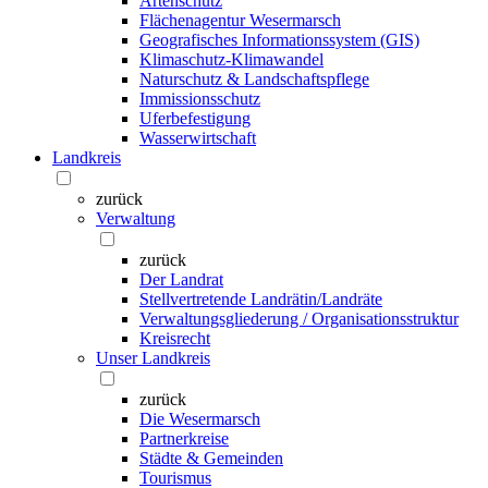
Artenschutz
Flächenagentur Wesermarsch
Geografisches Informationssystem (GIS)
Klimaschutz-Klimawandel
Naturschutz & Landschaftspflege
Immissionsschutz
Uferbefestigung
Wasserwirtschaft
Landkreis
zurück
Verwaltung
zurück
Der Landrat
Stellvertretende Landrätin/Landräte
Verwaltungsgliederung / Organisationsstruktur
Kreisrecht
Unser Landkreis
zurück
Die Wesermarsch
Partnerkreise
Städte & Gemeinden
Tourismus