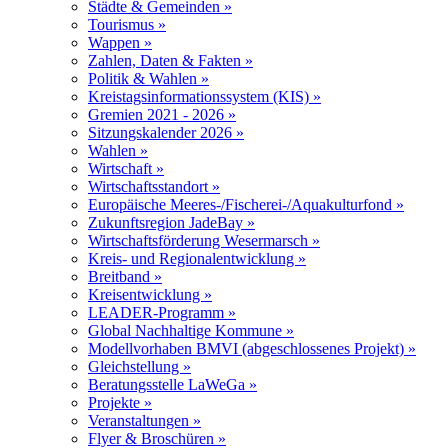
Städte & Gemeinden »
Tourismus »
Wappen »
Zahlen, Daten & Fakten »
Politik & Wahlen »
Kreistagsinformationssystem (KIS) »
Gremien 2021 - 2026 »
Sitzungskalender 2026 »
Wahlen »
Wirtschaft »
Wirtschaftsstandort »
Europäische Meeres-/Fischerei-/Aquakulturfond »
Zukunftsregion JadeBay »
Wirtschaftsförderung Wesermarsch »
Kreis- und Regionalentwicklung »
Breitband »
Kreisentwicklung »
LEADER-Programm »
Global Nachhaltige Kommune »
Modellvorhaben BMVI (abgeschlossenes Projekt) »
Gleichstellung »
Beratungsstelle LaWeGa »
Projekte »
Veranstaltungen »
Flyer & Broschüren »