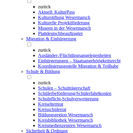
zurück
Aktuell: KulturPass
Kulturstiftung Wesermarsch
Kulturelle Projektförderung
Museen in der Wesermarsch
Plattdeutschbeauftragter
Migration & Einbürgerung
zurück
Ausländer-/Flüchtlingsangelegenheiten
Einbürgerungen – Staatsangehörigkeitsrecht
Koordinierungsstelle Migration & Teilhabe
Schule & Bildung
zurück
Schulen – Schulträgerschaft
Schülerbeförderung/Schülerfahrtkosten
Schulpflicht-Schulverweigerung
Kreiselternrat
Kreisschülerrat
Bildungsregion Wesermarsch
Kreisbibliothek Wesermarsch
Kreismedienzentren Wesermarsch
Sicherheit & Ordnung