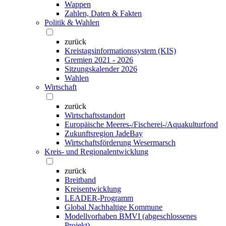
Wappen
Zahlen, Daten & Fakten
Politik & Wahlen
zurück
Kreistagsinformationssystem (KIS)
Gremien 2021 - 2026
Sitzungskalender 2026
Wahlen
Wirtschaft
zurück
Wirtschaftsstandort
Europäische Meeres-/Fischerei-/Aquakulturfond
Zukunftsregion JadeBay
Wirtschaftsförderung Wesermarsch
Kreis- und Regionalentwicklung
zurück
Breitband
Kreisentwicklung
LEADER-Programm
Global Nachhaltige Kommune
Modellvorhaben BMVI (abgeschlossenes
Projekt)