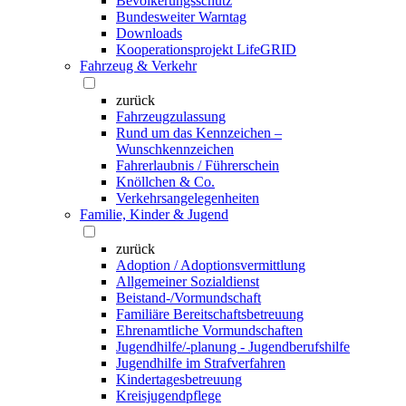
Bevölkerungsschutz
Bundesweiter Warntag
Downloads
Kooperationsprojekt LifeGRID
Fahrzeug & Verkehr
zurück
Fahrzeugzulassung
Rund um das Kennzeichen –
Wunschkennzeichen
Fahrerlaubnis / Führerschein
Knöllchen & Co.
Verkehrsangelegenheiten
Familie, Kinder & Jugend
zurück
Adoption / Adoptionsvermittlung
Allgemeiner Sozialdienst
Beistand-/Vormundschaft
Familiäre Bereitschaftsbetreuung
Ehrenamtliche Vormundschaften
Jugendhilfe/-planung - Jugendberufshilfe
Jugendhilfe im Strafverfahren
Kindertagesbetreuung
Kreisjugendpflege