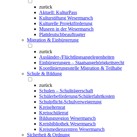
zurück
Aktuell: KulturPass
Kulturstiftung Wesermarsch
Kulturelle Projektförderung
Museen in der Wesermarsch
Plattdeutschbeauftragter
Migration & Einbürgerung
zurück
Ausländer-/Flüchtlingsangelegenheiten
Einbürgerungen – Staatsangehörigkeitsrecht
Koordinierungsstelle Migration & Teilhabe
Schule & Bildung
zurück
Schulen – Schulträgerschaft
Schülerbeförderung/Schülerfahrtkosten
Schulpflicht-Schulverweigerung
Kreiselternrat
Kreisschülerrat
Bildungsregion Wesermarsch
Kreisbibliothek Wesermarsch
Kreismedienzentren Wesermarsch
Sicherheit & Ordnung