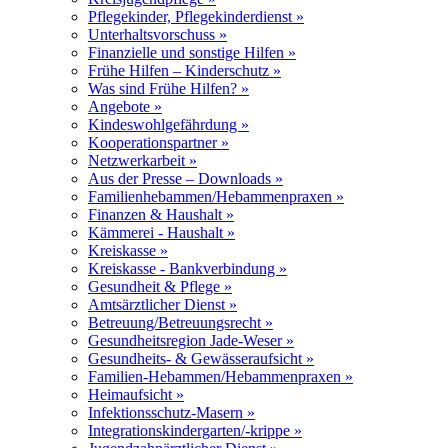
Pflegekinder, Pflegekinderdienst »
Unterhaltsvorschuss »
Finanzielle und sonstige Hilfen »
Frühe Hilfen – Kinderschutz »
Was sind Frühe Hilfen? »
Angebote »
Kindeswohlgefährdung »
Kooperationspartner »
Netzwerkarbeit »
Aus der Presse – Downloads »
Familienhebammen/Hebammenpraxen »
Finanzen & Haushalt »
Kämmerei - Haushalt »
Kreiskasse »
Kreiskasse - Bankverbindung »
Gesundheit & Pflege »
Amtsärztlicher Dienst »
Betreuung/Betreuungsrecht »
Gesundheitsregion Jade-Weser »
Gesundheits- & Gewässeraufsicht »
Familien-Hebammen/Hebammenpraxen »
Heimaufsicht »
Infektionsschutz-Masern »
Integrationskindergarten/-krippe »