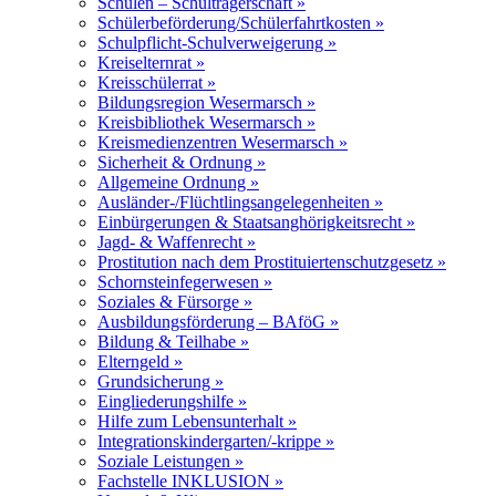
Schulen – Schulträgerschaft »
Schülerbeförderung/Schülerfahrtkosten »
Schulpflicht-Schulverweigerung »
Kreiselternrat »
Kreisschülerrat »
Bildungsregion Wesermarsch »
Kreisbibliothek Wesermarsch »
Kreismedienzentren Wesermarsch »
Sicherheit & Ordnung »
Allgemeine Ordnung »
Ausländer-/Flüchtlingsangelegenheiten »
Einbürgerungen & Staatsanghörigkeitsrecht »
Jagd- & Waffenrecht »
Prostitution nach dem Prostituiertenschutzgesetz »
Schornsteinfegerwesen »
Soziales & Fürsorge »
Ausbildungsförderung – BAföG »
Bildung & Teilhabe »
Elterngeld »
Grundsicherung »
Eingliederungshilfe »
Hilfe zum Lebensunterhalt »
Integrationskindergarten/-krippe »
Soziale Leistungen »
Fachstelle INKLUSION »