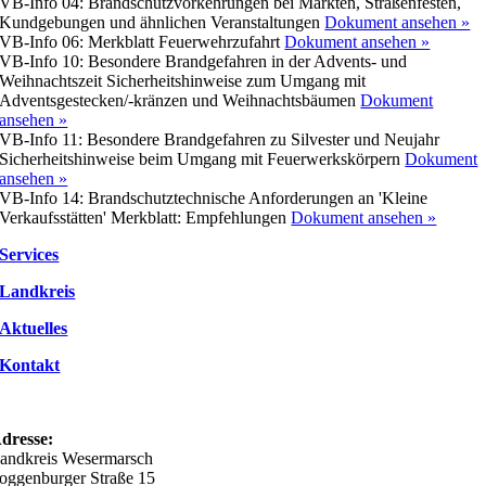
VB-Info 04: Brandschutzvorkehrungen
bei Märkten, Straßenfesten,
Kundgebungen und ähnlichen Veranstaltungen
Dokument ansehen »
VB-Info 06: Merkblatt Feuerwehrzufahrt
Dokument ansehen »
VB-Info 10: Besondere Brandgefahren in der Advents- und
Weihnachtszeit
Sicherheitshinweise zum Umgang mit
Adventsgestecken/-kränzen und Weihnachtsbäumen
Dokument
ansehen »
VB-Info 11: Besondere Brandgefahren zu Silvester und Neujahr
Sicherheitshinweise beim Umgang mit Feuerwerkskörpern
Dokument
ansehen »
VB-Info 14: Brandschutztechnische Anforderungen an 'Kleine
Verkaufsstätten'
Merkblatt: Empfehlungen
Dokument ansehen »
Services
Landkreis
Aktuelles
Kontakt
dresse:
andkreis Wesermarsch
oggenburger Straße 15