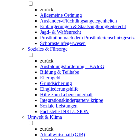
zurück
Allgemeine Ordnung
Ausländer-/Flüchtlingsangelegenheiten
Einbürgerungen & Staatsanghörigkeitsrecht
Jagd- & Waffenrecht
Prostitution nach dem Prostituiertenschutzgesetz
Schornsteinfegerwesen
Soziales & Fürsorge
zurück
Ausbildungsförderung – BAföG
Bildung & Teilhabe
Elterngeld
Grundsicherung
Eingliederungshilfe
Hilfe zum Lebensunterhalt
Integrationskindergarten/-krippe
Soziale Leistungen
Fachstelle INKLUSION
Umwelt & Klima
zurück
Abfallwirtschaft (GIB)