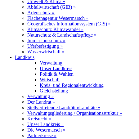
Umwelt & Klima »
Abfallwirtschaft (GIB) »
Artenschutz »
Flächenagentur Wesermarsch »
Geografisches Informationssystem (GIS) »
Klimaschutz-Klimawandel »
Naturschutz & Landschaftspflege »
Immissionsschutz »
Uferbefestigung »
Wasserwirtschaft »
Landkreis
Verwaltung
Unser Landkreis
Politik & Wahlen
Wirtschaft
Kreis- und Regionalentwicklung
Gleichstellung
Verwaltung »
Der Landrat »
Stellvertretende Landrätin/Landräte »
Verwaltungsgliederung / Organisationsstruktur »
Kreisrecht »
Unser Landkreis »
Die Wesermarsch »
Partnerkreise »