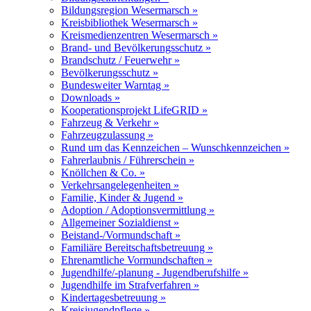
Bildungsregion Wesermarsch »
Kreisbibliothek Wesermarsch »
Kreismedienzentren Wesermarsch »
Brand- und Bevölkerungsschutz »
Brandschutz / Feuerwehr »
Bevölkerungsschutz »
Bundesweiter Warntag »
Downloads »
Kooperationsprojekt LifeGRID »
Fahrzeug & Verkehr »
Fahrzeugzulassung »
Rund um das Kennzeichen – Wunschkennzeichen »
Fahrerlaubnis / Führerschein »
Knöllchen & Co. »
Verkehrsangelegenheiten »
Familie, Kinder & Jugend »
Adoption / Adoptionsvermittlung »
Allgemeiner Sozialdienst »
Beistand-/Vormundschaft »
Familiäre Bereitschaftsbetreuung »
Ehrenamtliche Vormundschaften »
Jugendhilfe/-planung - Jugendberufshilfe »
Jugendhilfe im Strafverfahren »
Kindertagesbetreuung »
Kreisjugendpflege »