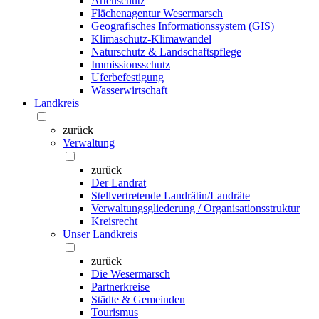
Artenschutz
Flächenagentur Wesermarsch
Geografisches Informationssystem (GIS)
Klimaschutz-Klimawandel
Naturschutz & Landschaftspflege
Immissionsschutz
Uferbefestigung
Wasserwirtschaft
Landkreis
zurück
Verwaltung
zurück
Der Landrat
Stellvertretende Landrätin/Landräte
Verwaltungsgliederung / Organisationsstruktur
Kreisrecht
Unser Landkreis
zurück
Die Wesermarsch
Partnerkreise
Städte & Gemeinden
Tourismus