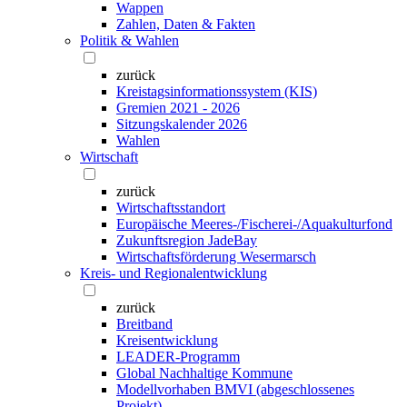
Wappen
Zahlen, Daten & Fakten
Politik & Wahlen
zurück
Kreistagsinformationssystem (KIS)
Gremien 2021 - 2026
Sitzungskalender 2026
Wahlen
Wirtschaft
zurück
Wirtschaftsstandort
Europäische Meeres-/Fischerei-/Aquakulturfond
Zukunftsregion JadeBay
Wirtschaftsförderung Wesermarsch
Kreis- und Regionalentwicklung
zurück
Breitband
Kreisentwicklung
LEADER-Programm
Global Nachhaltige Kommune
Modellvorhaben BMVI (abgeschlossenes
Projekt)