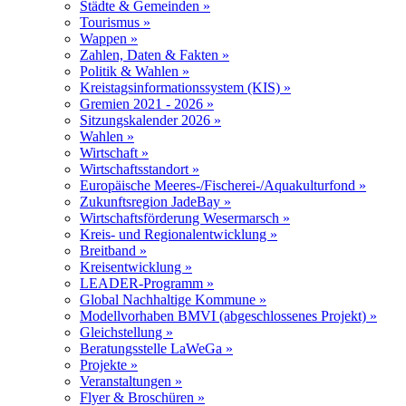
Städte & Gemeinden »
Tourismus »
Wappen »
Zahlen, Daten & Fakten »
Politik & Wahlen »
Kreistagsinformationssystem (KIS) »
Gremien 2021 - 2026 »
Sitzungskalender 2026 »
Wahlen »
Wirtschaft »
Wirtschaftsstandort »
Europäische Meeres-/Fischerei-/Aquakulturfond »
Zukunftsregion JadeBay »
Wirtschaftsförderung Wesermarsch »
Kreis- und Regionalentwicklung »
Breitband »
Kreisentwicklung »
LEADER-Programm »
Global Nachhaltige Kommune »
Modellvorhaben BMVI (abgeschlossenes Projekt) »
Gleichstellung »
Beratungsstelle LaWeGa »
Projekte »
Veranstaltungen »
Flyer & Broschüren »