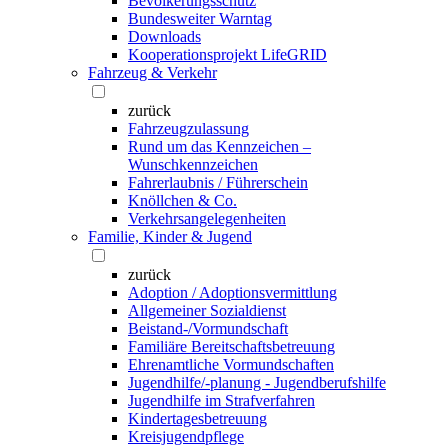
Bevölkerungsschutz
Bundesweiter Warntag
Downloads
Kooperationsprojekt LifeGRID
Fahrzeug & Verkehr
zurück
Fahrzeugzulassung
Rund um das Kennzeichen –
Wunschkennzeichen
Fahrerlaubnis / Führerschein
Knöllchen & Co.
Verkehrsangelegenheiten
Familie, Kinder & Jugend
zurück
Adoption / Adoptionsvermittlung
Allgemeiner Sozialdienst
Beistand-/Vormundschaft
Familiäre Bereitschaftsbetreuung
Ehrenamtliche Vormundschaften
Jugendhilfe/-planung - Jugendberufshilfe
Jugendhilfe im Strafverfahren
Kindertagesbetreuung
Kreisjugendpflege