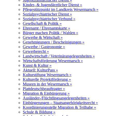
Jugendzahnärztlicher Dienst »
Kinder- & Jugendärztlicher Dienst »
Pflegestützpunkt im Landkreis Wesermarsch »
Sozialpsychiatrischer Dienst »
Sozialpsychiatrischer Verbund »
Gesellschaft & Politik »
Ehrenamt / Ehrenamtskarte »
Bürger machen Politik / Wahlen »
Gewerbe & Wirtschaft »
Genehmigungen / Bescheinigungen »
Gewerbe / Gastronomie »
Gewerberecht »
Landwirtschaft / Veterinärangelegenheiten »
Wirtschaftsförderung Wesermarsch »
Kunst & Kultur »
Aktuell: KulturPass »
Kulturstiftung Wesermarsch »
Kulturelle Projektförderung »
Museen in der Wesermarsch »
Plattdeutschbeauftragter »
Migration & Einbürgerung »
Ausländer-/Flüchtlingsangelegenheiten »
Einbürgerungen – Staatsangehörigkeitsrecht »
Koordinierungsstelle Migration & Teilhabe »
Schule & Bildung »