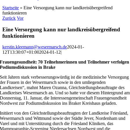
Startseite
»
Eine Versorgung kann nur landkreisübergreifend
funktionieren
Zurück
Vor
Eine Versorgung kann nur landkreisübergreifend
funktionieren
kerstin.kleemann@wesermarsch.de
2024-01-
12T13:30:07+01:00
2024-01-12
|
Frauengesundheit: 70 Teilnehmerinnen und Teilnehmer verfolgen
Podiumsdiskussion in Brake
Seit Jahren stark verbesserungswürdig ist die medizinische Versorgung
der Frauen in der Wesermarsch sowie in den umliegenden
Landkreisen“, mahnt Maren Ozanna, Gleichstellungsbeauftragte des
Landkreises Wesermarsch an. Und so hatte vor diesem Hintergrund am
Donnerstag, 11. Januar, die Interessengemeinschaft Frauengesundheit
Nordwest zur Podiumsdiskussion ins Braker Kreishaus geladen.
Initiiert von den Gleichstellungsbeauftragten der Landkreise Friesland,
Wesermarsch und Wittmund sowie der Städte Jever, Nordenham und
Varel und mit Unterstützung durch die Friesland Kliniken, das
Mammographie-Screening Niedersachsen Nordwest und die