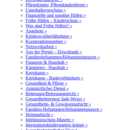
Pflegekinder, Pflegekinderdienst »
Unterhaltsvorschuss »
Finanzielle und sonstige Hilfen »
Frühe Hilfen – Kinderschutz »
Was sind Frühe Hilfen? »
Angebote »
Kindeswohlgefährdung »
Kooperationspartner »
Netzwerkarbeit »
Aus der Presse – Downloads »
Familienhebammen/Hebammenpraxen »
Finanzen & Haushalt »
Kämmerei - Haushalt »
Kreiskasse »
Kreiskasse - Bankverbindung »
Gesundheit & Pflege »
Amtsärztlicher Dienst »
Betreuung/Betreuungsrecht »
Gesundheitsregion Jade-Weser »
Gesundheits- & Gewässeraufsicht »
Familien-Hebammen/Hebammenpraxen »
Heimaufsicht »
Infektionsschutz-Masern »
Integrationskindergarten/-krippe »