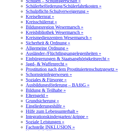
Schulen – Schulträgerschaft »
Schülerbeförderung/Schülerfahrtkosten »
Schulpflicht-Schulverweigerung »
Kreiselternrat »
Kreisschülerrat »
Bildungsregion Wesermarsch »
Kreisbibliothek Wesermarsch »
Kreismedienzentren Wesermarsch »
Sicherheit & Ordnung »
Allgemeine Ordnung »
Ausländer-/Flüchtlingsangelegenheiten »
Einbürgerungen & Staatsanghörigkeitsrecht »
Jagd- & Waffenrecht »
Prostitution nach dem Prostituiertenschutzgesetz »
Schornsteinfegerwesen »
Soziales & Fürsorge »
Ausbildungsförderung – BAföG »
Bildung & Teilhabe »
Elterngeld »
Grundsicherung »
Eingliederungshilfe »
Hilfe zum Lebensunterhalt »
Integrationskindergarten/-krippe »
Soziale Leistungen »
Fachstelle INKLUSION »