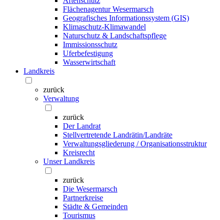
Artenschutz
Flächenagentur Wesermarsch
Geografisches Informationssystem (GIS)
Klimaschutz-Klimawandel
Naturschutz & Landschaftspflege
Immissionsschutz
Uferbefestigung
Wasserwirtschaft
Landkreis
zurück
Verwaltung
zurück
Der Landrat
Stellvertretende Landrätin/Landräte
Verwaltungsgliederung / Organisationsstruktur
Kreisrecht
Unser Landkreis
zurück
Die Wesermarsch
Partnerkreise
Städte & Gemeinden
Tourismus