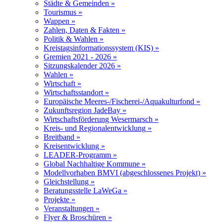
Städte & Gemeinden »
Tourismus »
Wappen »
Zahlen, Daten & Fakten »
Politik & Wahlen »
Kreistagsinformationssystem (KIS) »
Gremien 2021 - 2026 »
Sitzungskalender 2026 »
Wahlen »
Wirtschaft »
Wirtschaftsstandort »
Europäische Meeres-/Fischerei-/Aquakulturfond »
Zukunftsregion JadeBay »
Wirtschaftsförderung Wesermarsch »
Kreis- und Regionalentwicklung »
Breitband »
Kreisentwicklung »
LEADER-Programm »
Global Nachhaltige Kommune »
Modellvorhaben BMVI (abgeschlossenes Projekt) »
Gleichstellung »
Beratungsstelle LaWeGa »
Projekte »
Veranstaltungen »
Flyer & Broschüren »