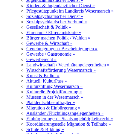
Jugendzahnärztlicher Dienst »
Kinder- & Jugendärztlicher Dienst »
Pflegestützpunkt im Landkreis Wesermarsch »
Sozialpsychiatrischer Dienst »
Sozialpsychiatrischer Verbund »
Gesellschaft & Politik »
Ehrenamt / Ehrenamtskarte »
Bürger machen Politik / Wahlen »
Gewerbe & Wirtschaft »
Genehmigungen / Bescheinigungen »
Gewerbe / Gastronomie »
Gewerberecht »
Landwirtschaft / Veterinärangelegenheiten »
Wirtschaftsförderung Wesermarsch »
Kunst & Kultur »
Aktuell: KulturPass »
Kulturstiftung Wesermarsch »
Kulturelle Projektförderung »
Museen in der Wesermarsch »
Plattdeutschbeauftragter »
Migration & Einbürgerung »
Ausländer-/Flüchtlingsangelegenheiten »
Einbürgerungen – Staatsangehörigkeitsrecht »
Koordinierungsstelle Migration & Teilhabe »
Schule & Bildung »