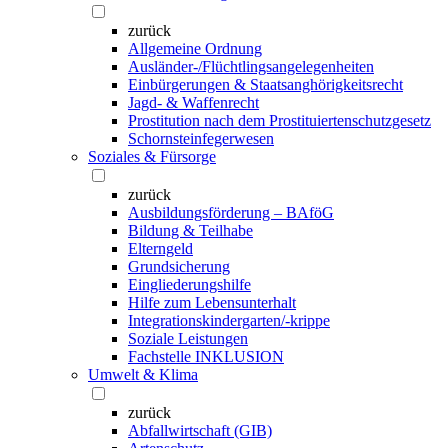
zurück
Allgemeine Ordnung
Ausländer-/Flüchtlingsangelegenheiten
Einbürgerungen & Staatsanghörigkeitsrecht
Jagd- & Waffenrecht
Prostitution nach dem Prostituiertenschutzgesetz
Schornsteinfegerwesen
Soziales & Fürsorge
zurück
Ausbildungsförderung – BAföG
Bildung & Teilhabe
Elterngeld
Grundsicherung
Eingliederungshilfe
Hilfe zum Lebensunterhalt
Integrationskindergarten/-krippe
Soziale Leistungen
Fachstelle INKLUSION
Umwelt & Klima
zurück
Abfallwirtschaft (GIB)