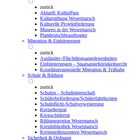
zurück
Aktuell: KulturPass
Kulturstiftung Wesermarsch
Kulturelle Projektförderung
Museen in der Wesermarsch
Plattdeutschbeauftragter
Migration & Einbürgerung
zurück
Ausländer-/Flüchtlingsangelegenheiten
Einbürgerungen – Staatsangehörigkeitsrecht
Koordinierungsstelle Migration & Teilhabe
Schule & Bildung
zurück
Schulen – Schulträgerschaft
Schülerbeförderung/Schülerfahrtkosten
Schulpflicht-Schulverweigerung
Kreiselternrat
Kreisschülerrat
Bildungsregion Wesermarsch
Kreisbibliothek Wesermarsch
Kreismedienzentren Wesermarsch
Sicherheit & Ordnung