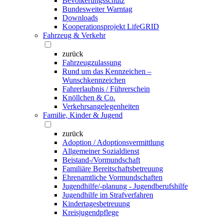
Bevölkerungsschutz
Bundesweiter Warntag
Downloads
Kooperationsprojekt LifeGRID
Fahrzeug & Verkehr
zurück
Fahrzeugzulassung
Rund um das Kennzeichen –
Wunschkennzeichen
Fahrerlaubnis / Führerschein
Knöllchen & Co.
Verkehrsangelegenheiten
Familie, Kinder & Jugend
zurück
Adoption / Adoptionsvermittlung
Allgemeiner Sozialdienst
Beistand-/Vormundschaft
Familiäre Bereitschaftsbetreuung
Ehrenamtliche Vormundschaften
Jugendhilfe/-planung - Jugendberufshilfe
Jugendhilfe im Strafverfahren
Kindertagesbetreuung
Kreisjugendpflege