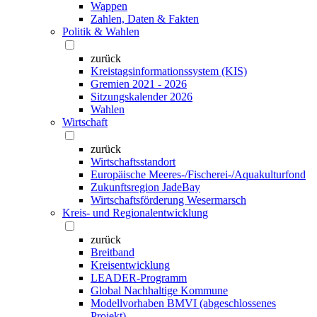
Wappen
Zahlen, Daten & Fakten
Politik & Wahlen
zurück
Kreistagsinformationssystem (KIS)
Gremien 2021 - 2026
Sitzungskalender 2026
Wahlen
Wirtschaft
zurück
Wirtschaftsstandort
Europäische Meeres-/Fischerei-/Aquakulturfond
Zukunftsregion JadeBay
Wirtschaftsförderung Wesermarsch
Kreis- und Regionalentwicklung
zurück
Breitband
Kreisentwicklung
LEADER-Programm
Global Nachhaltige Kommune
Modellvorhaben BMVI (abgeschlossenes
Projekt)