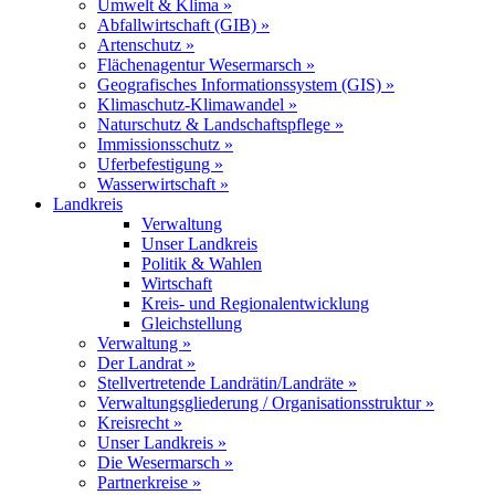
Umwelt & Klima »
Abfallwirtschaft (GIB) »
Artenschutz »
Flächenagentur Wesermarsch »
Geografisches Informationssystem (GIS) »
Klimaschutz-Klimawandel »
Naturschutz & Landschaftspflege »
Immissionsschutz »
Uferbefestigung »
Wasserwirtschaft »
Landkreis
Verwaltung
Unser Landkreis
Politik & Wahlen
Wirtschaft
Kreis- und Regionalentwicklung
Gleichstellung
Verwaltung »
Der Landrat »
Stellvertretende Landrätin/Landräte »
Verwaltungsgliederung / Organisationsstruktur »
Kreisrecht »
Unser Landkreis »
Die Wesermarsch »
Partnerkreise »