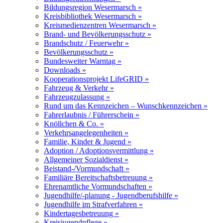
Bildungsregion Wesermarsch »
Kreisbibliothek Wesermarsch »
Kreismedienzentren Wesermarsch »
Brand- und Bevölkerungsschutz »
Brandschutz / Feuerwehr »
Bevölkerungsschutz »
Bundesweiter Warntag »
Downloads »
Kooperationsprojekt LifeGRID »
Fahrzeug & Verkehr »
Fahrzeugzulassung »
Rund um das Kennzeichen – Wunschkennzeichen »
Fahrerlaubnis / Führerschein »
Knöllchen & Co. »
Verkehrsangelegenheiten »
Familie, Kinder & Jugend »
Adoption / Adoptionsvermittlung »
Allgemeiner Sozialdienst »
Beistand-/Vormundschaft »
Familiäre Bereitschaftsbetreuung »
Ehrenamtliche Vormundschaften »
Jugendhilfe/-planung - Jugendberufshilfe »
Jugendhilfe im Strafverfahren »
Kindertagesbetreuung »
Kreisjugendpflege »