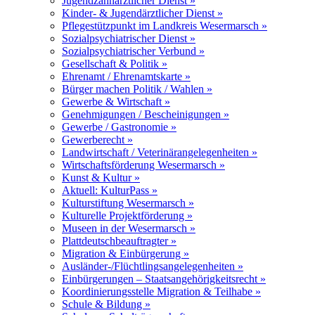
Jugendzahnärztlicher Dienst »
Kinder- & Jugendärztlicher Dienst »
Pflegestützpunkt im Landkreis Wesermarsch »
Sozialpsychiatrischer Dienst »
Sozialpsychiatrischer Verbund »
Gesellschaft & Politik »
Ehrenamt / Ehrenamtskarte »
Bürger machen Politik / Wahlen »
Gewerbe & Wirtschaft »
Genehmigungen / Bescheinigungen »
Gewerbe / Gastronomie »
Gewerberecht »
Landwirtschaft / Veterinärangelegenheiten »
Wirtschaftsförderung Wesermarsch »
Kunst & Kultur »
Aktuell: KulturPass »
Kulturstiftung Wesermarsch »
Kulturelle Projektförderung »
Museen in der Wesermarsch »
Plattdeutschbeauftragter »
Migration & Einbürgerung »
Ausländer-/Flüchtlingsangelegenheiten »
Einbürgerungen – Staatsangehörigkeitsrecht »
Koordinierungsstelle Migration & Teilhabe »
Schule & Bildung »