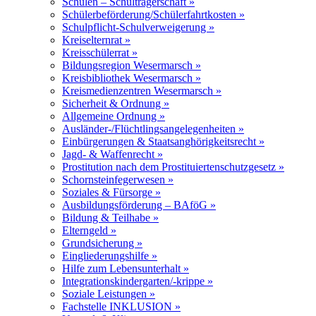
Schulen – Schulträgerschaft »
Schülerbeförderung/Schülerfahrtkosten »
Schulpflicht-Schulverweigerung »
Kreiselternrat »
Kreisschülerrat »
Bildungsregion Wesermarsch »
Kreisbibliothek Wesermarsch »
Kreismedienzentren Wesermarsch »
Sicherheit & Ordnung »
Allgemeine Ordnung »
Ausländer-/Flüchtlingsangelegenheiten »
Einbürgerungen & Staatsanghörigkeitsrecht »
Jagd- & Waffenrecht »
Prostitution nach dem Prostituiertenschutzgesetz »
Schornsteinfegerwesen »
Soziales & Fürsorge »
Ausbildungsförderung – BAföG »
Bildung & Teilhabe »
Elterngeld »
Grundsicherung »
Eingliederungshilfe »
Hilfe zum Lebensunterhalt »
Integrationskindergarten/-krippe »
Soziale Leistungen »
Fachstelle INKLUSION »