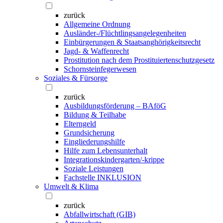
zurück
Allgemeine Ordnung
Ausländer-/Flüchtlingsangelegenheiten
Einbürgerungen & Staatsanghörigkeitsrecht
Jagd- & Waffenrecht
Prostitution nach dem Prostituiertenschutzgesetz
Schornsteinfegerwesen
Soziales & Fürsorge
zurück
Ausbildungsförderung – BAföG
Bildung & Teilhabe
Elterngeld
Grundsicherung
Eingliederungshilfe
Hilfe zum Lebensunterhalt
Integrationskindergarten/-krippe
Soziale Leistungen
Fachstelle INKLUSION
Umwelt & Klima
zurück
Abfallwirtschaft (GIB)