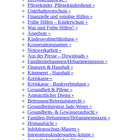
Pflegekinder, Pflegekinderdienst »
Unterhaltsvorschuss »
Finanzielle und sonstige Hilfen »
Frühe Hilfen – Kinderschutz »
Was sind Frühe Hilfen? »
Angebote »
Kindeswohlgefährdung »
Kooperationspartner »
Netzwerkarbeit »
Aus der Presse – Downloads »
Familienhebammen/Hebammenpraxen »
Finanzen & Haushalt »
Kämmerei - Haushalt »
Kreiskasse »
Kreiskasse - Bankverbindung »
Gesundheit & Pflege »
Amtsärztlicher Dienst »
Betreuung/Betreuungsrecht »
Gesundheitsregion Jade-Weser »
Gesundheits- & Gewässeraufsicht »
Familien-Hebammen/Hebammenpraxen »
Heimaufsicht »
Infektionsschutz-Masern »
Integrationskindergarten/-krippe »