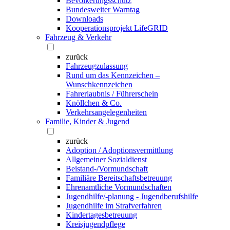
Bevölkerungsschutz
Bundesweiter Warntag
Downloads
Kooperationsprojekt LifeGRID
Fahrzeug & Verkehr
zurück
Fahrzeugzulassung
Rund um das Kennzeichen –
Wunschkennzeichen
Fahrerlaubnis / Führerschein
Knöllchen & Co.
Verkehrsangelegenheiten
Familie, Kinder & Jugend
zurück
Adoption / Adoptionsvermittlung
Allgemeiner Sozialdienst
Beistand-/Vormundschaft
Familiäre Bereitschaftsbetreuung
Ehrenamtliche Vormundschaften
Jugendhilfe/-planung - Jugendberufshilfe
Jugendhilfe im Strafverfahren
Kindertagesbetreuung
Kreisjugendpflege