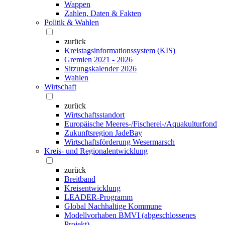
Wappen
Zahlen, Daten & Fakten
Politik & Wahlen
zurück
Kreistagsinformationssystem (KIS)
Gremien 2021 - 2026
Sitzungskalender 2026
Wahlen
Wirtschaft
zurück
Wirtschaftsstandort
Europäische Meeres-/Fischerei-/Aquakulturfond
Zukunftsregion JadeBay
Wirtschaftsförderung Wesermarsch
Kreis- und Regionalentwicklung
zurück
Breitband
Kreisentwicklung
LEADER-Programm
Global Nachhaltige Kommune
Modellvorhaben BMVI (abgeschlossenes
Projekt)