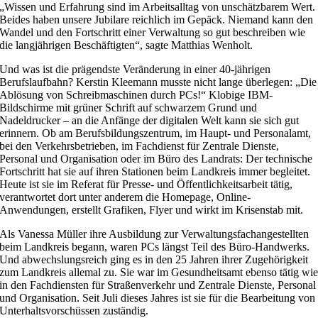
„Wissen und Erfahrung sind im Arbeitsalltag von unschätzbarem Wert.
Beides haben unsere Jubilare reichlich im Gepäck. Niemand kann den
Wandel und den Fortschritt einer Verwaltung so gut beschreiben wie
die langjährigen Beschäftigten“, sagte Matthias Wenholt.
Und was ist die prägendste Veränderung in einer 40-jährigen
Berufslaufbahn? Kerstin Kleemann musste nicht lange überlegen: „Die
Ablösung von Schreibmaschinen durch PCs!“ Klobige IBM-
Bildschirme mit grüner Schrift auf schwarzem Grund und
Nadeldrucker – an die Anfänge der digitalen Welt kann sie sich gut
erinnern. Ob am Berufsbildungszentrum, im Haupt- und Personalamt,
bei den Verkehrsbetrieben, im Fachdienst für Zentrale Dienste,
Personal und Organisation oder im Büro des Landrats: Der technische
Fortschritt hat sie auf ihren Stationen beim Landkreis immer begleitet.
Heute ist sie im Referat für Presse- und Öffentlichkeitsarbeit tätig,
verantwortet dort unter anderem die Homepage, Online-
Anwendungen, erstellt Grafiken, Flyer und wirkt im Krisenstab mit.
Als Vanessa Müller ihre Ausbildung zur Verwaltungsfachangestellten
beim Landkreis begann, waren PCs längst Teil des Büro-Handwerks.
Und abwechslungsreich ging es in den 25 Jahren ihrer Zugehörigkeit
zum Landkreis allemal zu. Sie war im Gesundheitsamt ebenso tätig wi
in den Fachdiensten für Straßenverkehr und Zentrale Dienste, Personal
und Organisation. Seit Juli dieses Jahres ist sie für die Bearbeitung von
Unterhaltsvorschüssen zuständig.