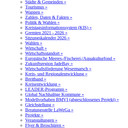
Städte & Gemeinden »
Tourismus »
Wappen »
Zahlen, Daten & Fakten »
Politik & Wahlen »
Kreistagsinformationssystem (KIS) »
Gremien 2021 - 2026 »
Sitzungskalender 2026 »
Wahlen »
Wirtschaft »
Wirtschaftsstandort »
Europäische Meeres-/Fischerei-/Aquakulturfond »
Zukunftsregion JadeBay »
Wirtschaftsförderung Wesermarsch »
Kreis- und Regionalentwicklung »
Breitband »
Kreisentwicklung »
LEADER-Programm »
Global Nachhaltige Kommune »
Modellvorhaben BMVI (abgeschlossenes Projekt) »
Gleichstellung »
Beratungsstelle LaWeGa »
Projekte »
Veranstaltungen »
Flyer & Broschüren »