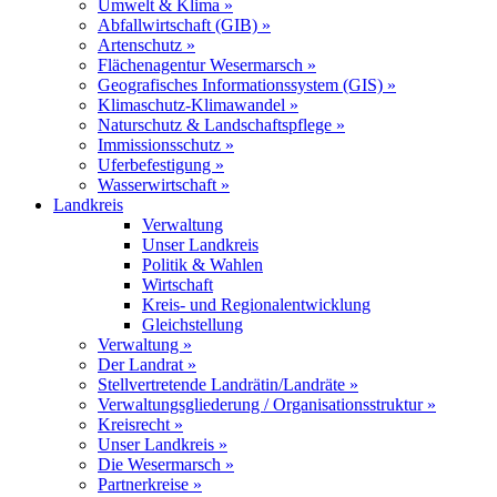
Umwelt & Klima »
Abfallwirtschaft (GIB) »
Artenschutz »
Flächenagentur Wesermarsch »
Geografisches Informationssystem (GIS) »
Klimaschutz-Klimawandel »
Naturschutz & Landschaftspflege »
Immissionsschutz »
Uferbefestigung »
Wasserwirtschaft »
Landkreis
Verwaltung
Unser Landkreis
Politik & Wahlen
Wirtschaft
Kreis- und Regionalentwicklung
Gleichstellung
Verwaltung »
Der Landrat »
Stellvertretende Landrätin/Landräte »
Verwaltungsgliederung / Organisationsstruktur »
Kreisrecht »
Unser Landkreis »
Die Wesermarsch »
Partnerkreise »