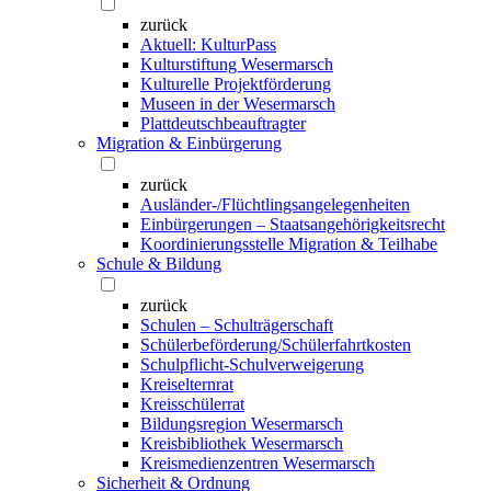
zurück
Aktuell: KulturPass
Kulturstiftung Wesermarsch
Kulturelle Projektförderung
Museen in der Wesermarsch
Plattdeutschbeauftragter
Migration & Einbürgerung
zurück
Ausländer-/Flüchtlingsangelegenheiten
Einbürgerungen – Staatsangehörigkeitsrecht
Koordinierungsstelle Migration & Teilhabe
Schule & Bildung
zurück
Schulen – Schulträgerschaft
Schülerbeförderung/Schülerfahrtkosten
Schulpflicht-Schulverweigerung
Kreiselternrat
Kreisschülerrat
Bildungsregion Wesermarsch
Kreisbibliothek Wesermarsch
Kreismedienzentren Wesermarsch
Sicherheit & Ordnung