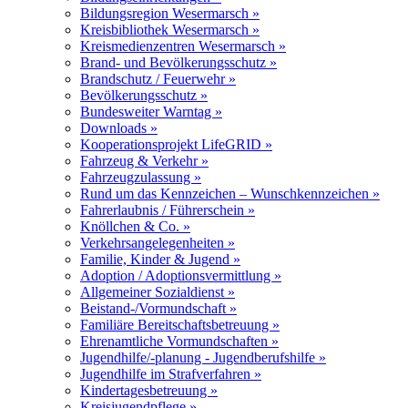
Bildungsregion Wesermarsch »
Kreisbibliothek Wesermarsch »
Kreismedienzentren Wesermarsch »
Brand- und Bevölkerungsschutz »
Brandschutz / Feuerwehr »
Bevölkerungsschutz »
Bundesweiter Warntag »
Downloads »
Kooperationsprojekt LifeGRID »
Fahrzeug & Verkehr »
Fahrzeugzulassung »
Rund um das Kennzeichen – Wunschkennzeichen »
Fahrerlaubnis / Führerschein »
Knöllchen & Co. »
Verkehrsangelegenheiten »
Familie, Kinder & Jugend »
Adoption / Adoptionsvermittlung »
Allgemeiner Sozialdienst »
Beistand-/Vormundschaft »
Familiäre Bereitschaftsbetreuung »
Ehrenamtliche Vormundschaften »
Jugendhilfe/-planung - Jugendberufshilfe »
Jugendhilfe im Strafverfahren »
Kindertagesbetreuung »
Kreisjugendpflege »