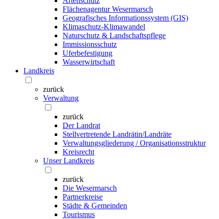
Artenschutz
Flächenagentur Wesermarsch
Geografisches Informationssystem (GIS)
Klimaschutz-Klimawandel
Naturschutz & Landschaftspflege
Immissionsschutz
Uferbefestigung
Wasserwirtschaft
Landkreis
zurück
Verwaltung
zurück
Der Landrat
Stellvertretende Landrätin/Landräte
Verwaltungsgliederung / Organisationsstruktur
Kreisrecht
Unser Landkreis
zurück
Die Wesermarsch
Partnerkreise
Städte & Gemeinden
Tourismus