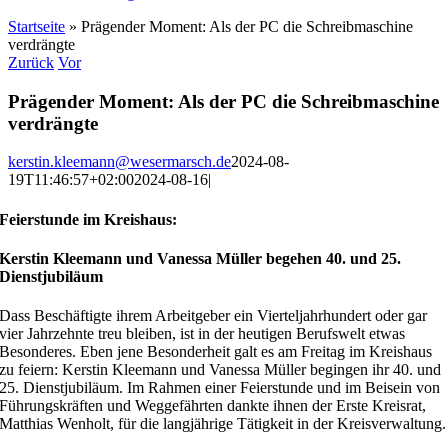
Startseite
»
Prägender Moment: Als der PC die Schreibmaschine
verdrängte
Zurück
Vor
Prägender Moment: Als der PC die Schreibmaschine
verdrängte
kerstin.kleemann@wesermarsch.de
2024-08-
19T11:46:57+02:00
2024-08-16
|
Feierstunde im Kreishaus:
Kerstin Kleemann und Vanessa Müller begehen 40. und 25.
Dienstjubiläum
Dass Beschäftigte ihrem Arbeitgeber ein Vierteljahrhundert oder gar
vier Jahrzehnte treu bleiben, ist in der heutigen Berufswelt etwas
Besonderes. Eben jene Besonderheit galt es am Freitag im Kreishaus
zu feiern: Kerstin Kleemann und Vanessa Müller begingen ihr 40. und
25. Dienstjubiläum. Im Rahmen einer Feierstunde und im Beisein von
Führungskräften und Weggefährten dankte ihnen der Erste Kreisrat,
Matthias Wenholt, für die langjährige Tätigkeit in der Kreisverwaltung.