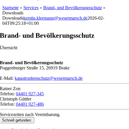
Startseite
»
Services
»
Brand- und Bevölkerungsschutz
»
Downloads
Downloads
kerstin.kleemann@wesermarsch.de
2026-02-
04T09:25:18+01:00
Brand- und Bevölkerungsschutz
Übersicht
Brand- und Bevölkerungsschutz
Poggenburger Straße 15, 26919 Brake
E-Mail:
katastrophenschutz@wesermarsch.de
Rainer Zon
Telefon:
04401 927-345
Christoph Güttler
Telefon:
04401 927-486
Servicezeiten nach Vereinbarung.
Schnell gefunden: