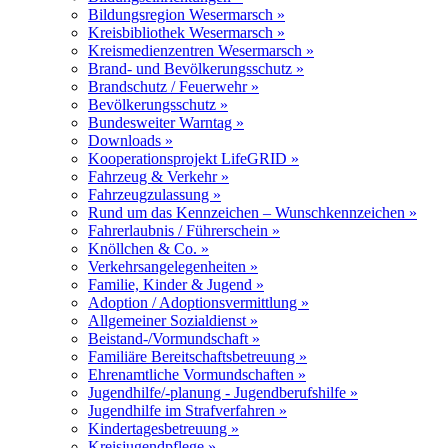
Bildungsregion Wesermarsch »
Kreisbibliothek Wesermarsch »
Kreismedienzentren Wesermarsch »
Brand- und Bevölkerungsschutz »
Brandschutz / Feuerwehr »
Bevölkerungsschutz »
Bundesweiter Warntag »
Downloads »
Kooperationsprojekt LifeGRID »
Fahrzeug & Verkehr »
Fahrzeugzulassung »
Rund um das Kennzeichen – Wunschkennzeichen »
Fahrerlaubnis / Führerschein »
Knöllchen & Co. »
Verkehrsangelegenheiten »
Familie, Kinder & Jugend »
Adoption / Adoptionsvermittlung »
Allgemeiner Sozialdienst »
Beistand-/Vormundschaft »
Familiäre Bereitschaftsbetreuung »
Ehrenamtliche Vormundschaften »
Jugendhilfe/-planung - Jugendberufshilfe »
Jugendhilfe im Strafverfahren »
Kindertagesbetreuung »
Kreisjugendpflege »