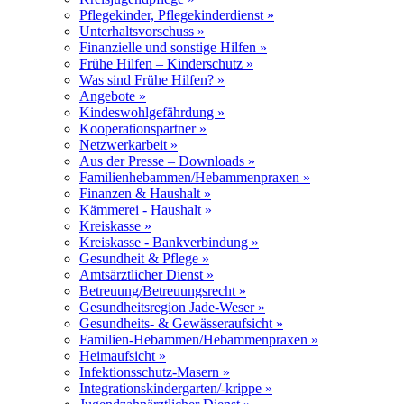
Pflegekinder, Pflegekinderdienst »
Unterhaltsvorschuss »
Finanzielle und sonstige Hilfen »
Frühe Hilfen – Kinderschutz »
Was sind Frühe Hilfen? »
Angebote »
Kindeswohlgefährdung »
Kooperationspartner »
Netzwerkarbeit »
Aus der Presse – Downloads »
Familienhebammen/Hebammenpraxen »
Finanzen & Haushalt »
Kämmerei - Haushalt »
Kreiskasse »
Kreiskasse - Bankverbindung »
Gesundheit & Pflege »
Amtsärztlicher Dienst »
Betreuung/Betreuungsrecht »
Gesundheitsregion Jade-Weser »
Gesundheits- & Gewässeraufsicht »
Familien-Hebammen/Hebammenpraxen »
Heimaufsicht »
Infektionsschutz-Masern »
Integrationskindergarten/-krippe »