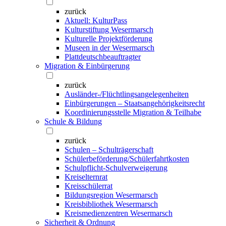
zurück
Aktuell: KulturPass
Kulturstiftung Wesermarsch
Kulturelle Projektförderung
Museen in der Wesermarsch
Plattdeutschbeauftragter
Migration & Einbürgerung
zurück
Ausländer-/Flüchtlingsangelegenheiten
Einbürgerungen – Staatsangehörigkeitsrecht
Koordinierungsstelle Migration & Teilhabe
Schule & Bildung
zurück
Schulen – Schulträgerschaft
Schülerbeförderung/Schülerfahrtkosten
Schulpflicht-Schulverweigerung
Kreiselternrat
Kreisschülerrat
Bildungsregion Wesermarsch
Kreisbibliothek Wesermarsch
Kreismedienzentren Wesermarsch
Sicherheit & Ordnung