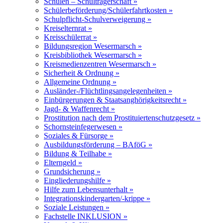
Schulen – Schulträgerschaft »
Schülerbeförderung/Schülerfahrtkosten »
Schulpflicht-Schulverweigerung »
Kreiselternrat »
Kreisschülerrat »
Bildungsregion Wesermarsch »
Kreisbibliothek Wesermarsch »
Kreismedienzentren Wesermarsch »
Sicherheit & Ordnung »
Allgemeine Ordnung »
Ausländer-/Flüchtlingsangelegenheiten »
Einbürgerungen & Staatsanghörigkeitsrecht »
Jagd- & Waffenrecht »
Prostitution nach dem Prostituiertenschutzgesetz »
Schornsteinfegerwesen »
Soziales & Fürsorge »
Ausbildungsförderung – BAföG »
Bildung & Teilhabe »
Elterngeld »
Grundsicherung »
Eingliederungshilfe »
Hilfe zum Lebensunterhalt »
Integrationskindergarten/-krippe »
Soziale Leistungen »
Fachstelle INKLUSION »