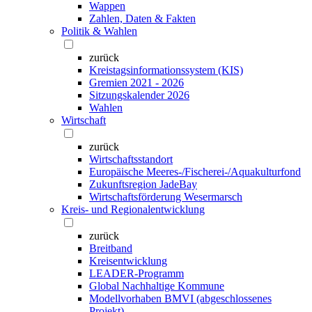
Wappen
Zahlen, Daten & Fakten
Politik & Wahlen
zurück
Kreistagsinformationssystem (KIS)
Gremien 2021 - 2026
Sitzungskalender 2026
Wahlen
Wirtschaft
zurück
Wirtschaftsstandort
Europäische Meeres-/Fischerei-/Aquakulturfond
Zukunftsregion JadeBay
Wirtschaftsförderung Wesermarsch
Kreis- und Regionalentwicklung
zurück
Breitband
Kreisentwicklung
LEADER-Programm
Global Nachhaltige Kommune
Modellvorhaben BMVI (abgeschlossenes
Projekt)