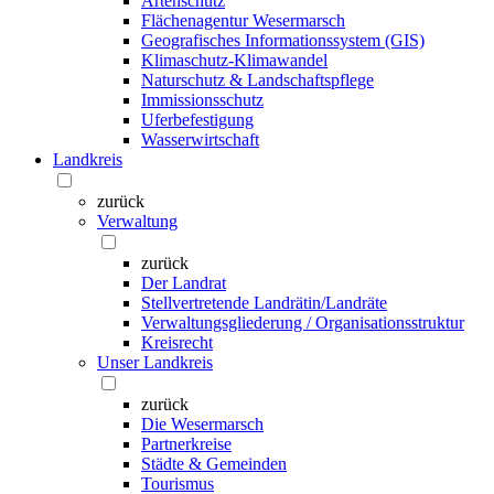
Artenschutz
Flächenagentur Wesermarsch
Geografisches Informationssystem (GIS)
Klimaschutz-Klimawandel
Naturschutz & Landschaftspflege
Immissionsschutz
Uferbefestigung
Wasserwirtschaft
Landkreis
zurück
Verwaltung
zurück
Der Landrat
Stellvertretende Landrätin/Landräte
Verwaltungsgliederung / Organisationsstruktur
Kreisrecht
Unser Landkreis
zurück
Die Wesermarsch
Partnerkreise
Städte & Gemeinden
Tourismus