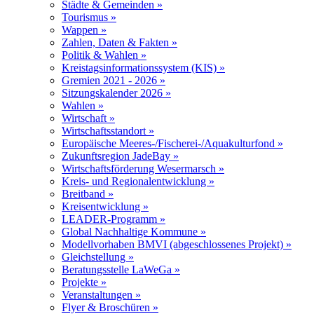
Städte & Gemeinden »
Tourismus »
Wappen »
Zahlen, Daten & Fakten »
Politik & Wahlen »
Kreistagsinformationssystem (KIS) »
Gremien 2021 - 2026 »
Sitzungskalender 2026 »
Wahlen »
Wirtschaft »
Wirtschaftsstandort »
Europäische Meeres-/Fischerei-/Aquakulturfond »
Zukunftsregion JadeBay »
Wirtschaftsförderung Wesermarsch »
Kreis- und Regionalentwicklung »
Breitband »
Kreisentwicklung »
LEADER-Programm »
Global Nachhaltige Kommune »
Modellvorhaben BMVI (abgeschlossenes Projekt) »
Gleichstellung »
Beratungsstelle LaWeGa »
Projekte »
Veranstaltungen »
Flyer & Broschüren »