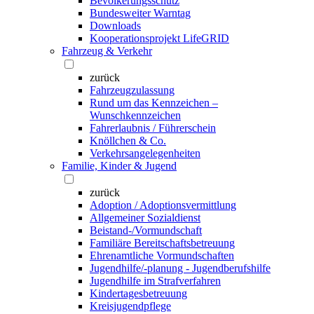
Bevölkerungsschutz
Bundesweiter Warntag
Downloads
Kooperationsprojekt LifeGRID
Fahrzeug & Verkehr
zurück
Fahrzeugzulassung
Rund um das Kennzeichen –
Wunschkennzeichen
Fahrerlaubnis / Führerschein
Knöllchen & Co.
Verkehrsangelegenheiten
Familie, Kinder & Jugend
zurück
Adoption / Adoptionsvermittlung
Allgemeiner Sozialdienst
Beistand-/Vormundschaft
Familiäre Bereitschaftsbetreuung
Ehrenamtliche Vormundschaften
Jugendhilfe/-planung - Jugendberufshilfe
Jugendhilfe im Strafverfahren
Kindertagesbetreuung
Kreisjugendpflege