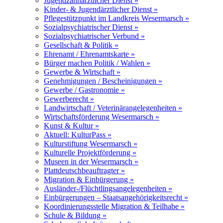
Jugendzahnärztlicher Dienst »
Kinder- & Jugendärztlicher Dienst »
Pflegestützpunkt im Landkreis Wesermarsch »
Sozialpsychiatrischer Dienst »
Sozialpsychiatrischer Verbund »
Gesellschaft & Politik »
Ehrenamt / Ehrenamtskarte »
Bürger machen Politik / Wahlen »
Gewerbe & Wirtschaft »
Genehmigungen / Bescheinigungen »
Gewerbe / Gastronomie »
Gewerberecht »
Landwirtschaft / Veterinärangelegenheiten »
Wirtschaftsförderung Wesermarsch »
Kunst & Kultur »
Aktuell: KulturPass »
Kulturstiftung Wesermarsch »
Kulturelle Projektförderung »
Museen in der Wesermarsch »
Plattdeutschbeauftragter »
Migration & Einbürgerung »
Ausländer-/Flüchtlingsangelegenheiten »
Einbürgerungen – Staatsangehörigkeitsrecht »
Koordinierungsstelle Migration & Teilhabe »
Schule & Bildung »