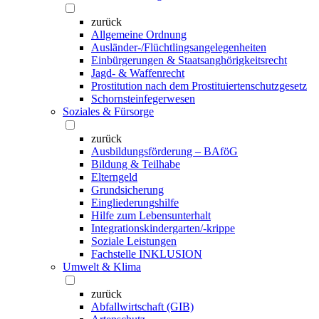
zurück
Allgemeine Ordnung
Ausländer-/Flüchtlingsangelegenheiten
Einbürgerungen & Staatsanghörigkeitsrecht
Jagd- & Waffenrecht
Prostitution nach dem Prostituiertenschutzgesetz
Schornsteinfegerwesen
Soziales & Fürsorge
zurück
Ausbildungsförderung – BAföG
Bildung & Teilhabe
Elterngeld
Grundsicherung
Eingliederungshilfe
Hilfe zum Lebensunterhalt
Integrationskindergarten/-krippe
Soziale Leistungen
Fachstelle INKLUSION
Umwelt & Klima
zurück
Abfallwirtschaft (GIB)