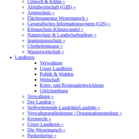
Umwelt & Klima »
Abfallwirtschaft (GIB) »
Artenschutz »
Flächenagentur Wesermarsch »
Geografisches Informationssystem (GIS) »
Klimaschutz-Klimawandel »
Naturschutz & Landschaftspflege »
Immissionsschutz »
Uferbefestigung »
Wasserwirtschaft »
Landkreis
Verwaltung
Unser Landkreis
Politik & Wahlen
Wirtschaft
Kreis- und Regionalentwicklung
Gleichstellung
Verwaltung »
Der Landrat »
Stellvertretende Landrätin/Landräte »
Verwaltungsgliederung / Organisationsstruktur »
Kreisrecht »
Unser Landkreis »
Die Wesermarsch »
Partnerkreise »