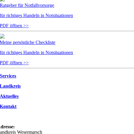
Ratgeber für Notfallvorsorge
für richtiges Handeln in Notsituationen
PDF öffnen >>
Meine persönliche Checkliste
für richtiges Handeln in Notsituationen
PDF öffnen >>
Services
Landkreis
Aktuelles
Kontakt
dresse:
andkreis Wesermarsch