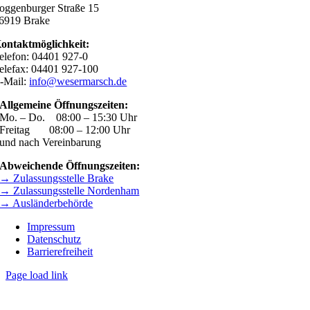
oggenburger Straße 15
6919 Brake
ontaktmöglichkeit:
elefon: 04401 927-0
elefax: 04401 927-100
-Mail:
info@wesermarsch.de
Allgemeine Öffnungszeiten:
Mo. – Do. 08:00 – 15:30 Uhr
Freitag 08:00 – 12:00 Uhr
und nach Vereinbarung
Abweichende Öffnungszeiten:
→ Zulassungsstelle Brake
→ Zulassungsstelle Nordenham
→ Ausländerbehörde
Impressum
Datenschutz
Barrierefreiheit
Page load link
Nach
oben