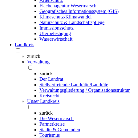
Artenschutz
Flächenagentur Wesermarsch
Geografisches Informationssystem (GIS)
Klimaschutz-Klimawandel
Naturschutz & Landschaftspflege
Immissionsschutz
Uferbefestigung
Wasserwirtschaft
Landkreis
zurück
Verwaltung
zurück
Der Landrat
Stellvertretende Landrätin/Landräte
Verwaltungsgliederung / Organisationsstruktur
Kreisrecht
Unser Landkreis
zurück
Die Wesermarsch
Partnerkreise
Städte & Gemeinden
Tourismus