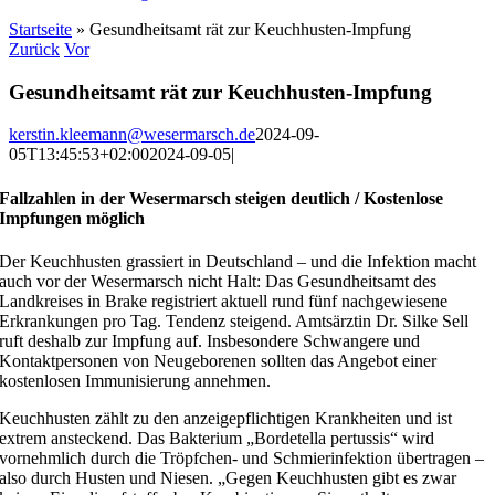
Startseite
»
Gesundheitsamt rät zur Keuchhusten-Impfung
Zurück
Vor
Gesundheitsamt rät zur Keuchhusten-Impfung
kerstin.kleemann@wesermarsch.de
2024-09-
05T13:45:53+02:00
2024-09-05
|
Fallzahlen in der Wesermarsch steigen deutlich / Kostenlose
Impfungen möglich
Der Keuchhusten grassiert in Deutschland – und die Infektion macht
auch vor der Wesermarsch nicht Halt: Das Gesundheitsamt des
Landkreises in Brake registriert aktuell rund fünf nachgewiesene
Erkrankungen pro Tag. Tendenz steigend. Amtsärztin Dr. Silke Sell
ruft deshalb zur Impfung auf. Insbesondere Schwangere und
Kontaktpersonen von Neugeborenen sollten das Angebot einer
kostenlosen Immunisierung annehmen.
Keuchhusten zählt zu den anzeigepflichtigen Krankheiten und ist
extrem ansteckend. Das Bakterium „Bordetella pertussis“ wird
vornehmlich durch die Tröpfchen- und Schmierinfektion übertragen –
also durch Husten und Niesen. „Gegen Keuchhusten gibt es zwar