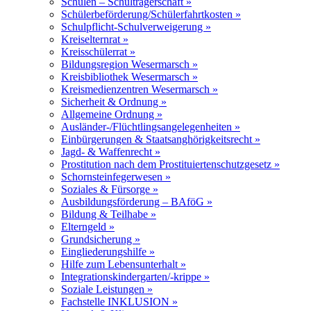
Schulen – Schulträgerschaft »
Schülerbeförderung/Schülerfahrtkosten »
Schulpflicht-Schulverweigerung »
Kreiselternrat »
Kreisschülerrat »
Bildungsregion Wesermarsch »
Kreisbibliothek Wesermarsch »
Kreismedienzentren Wesermarsch »
Sicherheit & Ordnung »
Allgemeine Ordnung »
Ausländer-/Flüchtlingsangelegenheiten »
Einbürgerungen & Staatsanghörigkeitsrecht »
Jagd- & Waffenrecht »
Prostitution nach dem Prostituiertenschutzgesetz »
Schornsteinfegerwesen »
Soziales & Fürsorge »
Ausbildungsförderung – BAföG »
Bildung & Teilhabe »
Elterngeld »
Grundsicherung »
Eingliederungshilfe »
Hilfe zum Lebensunterhalt »
Integrationskindergarten/-krippe »
Soziale Leistungen »
Fachstelle INKLUSION »