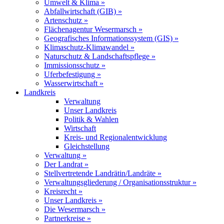
Umwelt & Klima »
Abfallwirtschaft (GIB) »
Artenschutz »
Flächenagentur Wesermarsch »
Geografisches Informationssystem (GIS) »
Klimaschutz-Klimawandel »
Naturschutz & Landschaftspflege »
Immissionsschutz »
Uferbefestigung »
Wasserwirtschaft »
Landkreis
Verwaltung
Unser Landkreis
Politik & Wahlen
Wirtschaft
Kreis- und Regionalentwicklung
Gleichstellung
Verwaltung »
Der Landrat »
Stellvertretende Landrätin/Landräte »
Verwaltungsgliederung / Organisationsstruktur »
Kreisrecht »
Unser Landkreis »
Die Wesermarsch »
Partnerkreise »