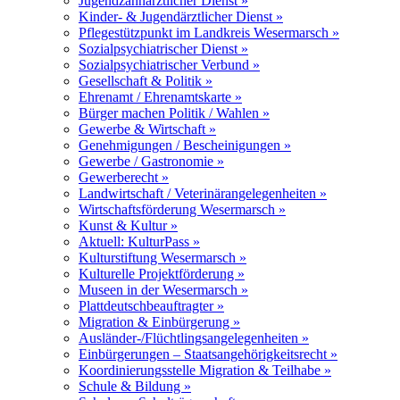
Jugendzahnärztlicher Dienst »
Kinder- & Jugendärztlicher Dienst »
Pflegestützpunkt im Landkreis Wesermarsch »
Sozialpsychiatrischer Dienst »
Sozialpsychiatrischer Verbund »
Gesellschaft & Politik »
Ehrenamt / Ehrenamtskarte »
Bürger machen Politik / Wahlen »
Gewerbe & Wirtschaft »
Genehmigungen / Bescheinigungen »
Gewerbe / Gastronomie »
Gewerberecht »
Landwirtschaft / Veterinärangelegenheiten »
Wirtschaftsförderung Wesermarsch »
Kunst & Kultur »
Aktuell: KulturPass »
Kulturstiftung Wesermarsch »
Kulturelle Projektförderung »
Museen in der Wesermarsch »
Plattdeutschbeauftragter »
Migration & Einbürgerung »
Ausländer-/Flüchtlingsangelegenheiten »
Einbürgerungen – Staatsangehörigkeitsrecht »
Koordinierungsstelle Migration & Teilhabe »
Schule & Bildung »