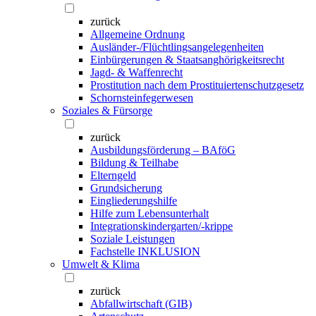
zurück
Allgemeine Ordnung
Ausländer-/Flüchtlingsangelegenheiten
Einbürgerungen & Staatsanghörigkeitsrecht
Jagd- & Waffenrecht
Prostitution nach dem Prostituiertenschutzgesetz
Schornsteinfegerwesen
Soziales & Fürsorge
zurück
Ausbildungsförderung – BAföG
Bildung & Teilhabe
Elterngeld
Grundsicherung
Eingliederungshilfe
Hilfe zum Lebensunterhalt
Integrationskindergarten/-krippe
Soziale Leistungen
Fachstelle INKLUSION
Umwelt & Klima
zurück
Abfallwirtschaft (GIB)