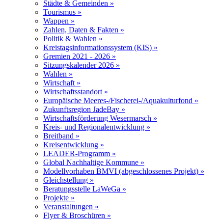
Städte & Gemeinden »
Tourismus »
Wappen »
Zahlen, Daten & Fakten »
Politik & Wahlen »
Kreistagsinformationssystem (KIS) »
Gremien 2021 - 2026 »
Sitzungskalender 2026 »
Wahlen »
Wirtschaft »
Wirtschaftsstandort »
Europäische Meeres-/Fischerei-/Aquakulturfond »
Zukunftsregion JadeBay »
Wirtschaftsförderung Wesermarsch »
Kreis- und Regionalentwicklung »
Breitband »
Kreisentwicklung »
LEADER-Programm »
Global Nachhaltige Kommune »
Modellvorhaben BMVI (abgeschlossenes Projekt) »
Gleichstellung »
Beratungsstelle LaWeGa »
Projekte »
Veranstaltungen »
Flyer & Broschüren »