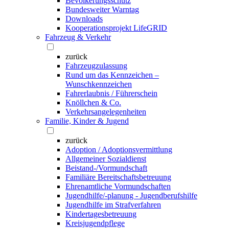
Bevölkerungsschutz
Bundesweiter Warntag
Downloads
Kooperationsprojekt LifeGRID
Fahrzeug & Verkehr
zurück
Fahrzeugzulassung
Rund um das Kennzeichen –
Wunschkennzeichen
Fahrerlaubnis / Führerschein
Knöllchen & Co.
Verkehrsangelegenheiten
Familie, Kinder & Jugend
zurück
Adoption / Adoptionsvermittlung
Allgemeiner Sozialdienst
Beistand-/Vormundschaft
Familiäre Bereitschaftsbetreuung
Ehrenamtliche Vormundschaften
Jugendhilfe/-planung - Jugendberufshilfe
Jugendhilfe im Strafverfahren
Kindertagesbetreuung
Kreisjugendpflege