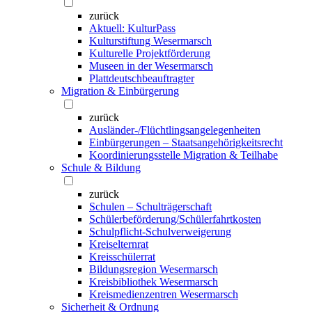
zurück
Aktuell: KulturPass
Kulturstiftung Wesermarsch
Kulturelle Projektförderung
Museen in der Wesermarsch
Plattdeutschbeauftragter
Migration & Einbürgerung
zurück
Ausländer-/Flüchtlingsangelegenheiten
Einbürgerungen – Staatsangehörigkeitsrecht
Koordinierungsstelle Migration & Teilhabe
Schule & Bildung
zurück
Schulen – Schulträgerschaft
Schülerbeförderung/Schülerfahrtkosten
Schulpflicht-Schulverweigerung
Kreiselternrat
Kreisschülerrat
Bildungsregion Wesermarsch
Kreisbibliothek Wesermarsch
Kreismedienzentren Wesermarsch
Sicherheit & Ordnung