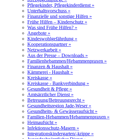
Pflegekinder, Pflegekinderdienst »
Unterhaltsvorschuss »
Finanzielle und sonstige Hilfen »
Frühe Hilfen – Kinderschutz »
Was sind Frühe Hilfen? »
Angebote »
Kindeswohlgefährdung »
Kooperationspartner »
Netzwerkarbeit »
Aus der Presse – Downloads »
Familienhebammen/Hebammenpraxen »
Finanzen & Haushalt »
Kämmerei - Haushalt »
Kreiskasse »
Kreiskasse - Bankverbindung »
Gesundheit & Pflege »
Amtsärztlicher Dienst »
Betreuung/Betreuungsrecht »
Gesundheitsregion Jade-Weser »
Gesundheits- & Gewässeraufsicht »
Familien-Hebammen/Hebammenpraxen »
Heimaufsicht »
Infektionsschutz-Masern »
Integrationskindergarten/-krippe »