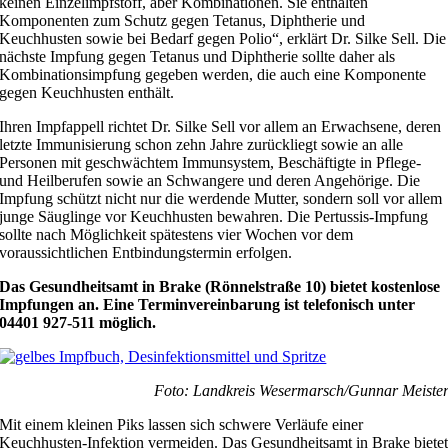
keinen Einzelimpfstoff, aber Kombinationen. Sie enthalten
Komponenten zum Schutz gegen Tetanus, Diphtherie und
Keuchhusten sowie bei Bedarf gegen Polio“, erklärt Dr. Silke Sell. Die
nächste Impfung gegen Tetanus und Diphtherie sollte daher als
Kombinationsimpfung gegeben werden, die auch eine Komponente
gegen Keuchhusten enthält.
Ihren Impfappell richtet Dr. Silke Sell vor allem an Erwachsene, deren
letzte Immunisierung schon zehn Jahre zurückliegt sowie an alle
Personen mit geschwächtem Immunsystem, Beschäftigte in Pflege-
und Heilberufen sowie an Schwangere und deren Angehörige. Die
Impfung schützt nicht nur die werdende Mutter, sondern soll vor allem
junge Säuglinge vor Keuchhusten bewahren. Die Pertussis-Impfung
sollte nach Möglichkeit spätestens vier Wochen vor dem
voraussichtlichen Entbindungstermin erfolgen.
Das Gesundheitsamt in Brake (Rönnelstraße 10) bietet kostenlose
Impfungen an. Eine Terminvereinbarung ist telefonisch unter
04401 927-511 möglich.
Foto: Landkreis Wesermarsch/Gunnar Meiste
Mit einem kleinen Piks lassen sich schwere Verläufe einer
Keuchhusten-Infektion vermeiden. Das Gesundheitsamt in Brake biete