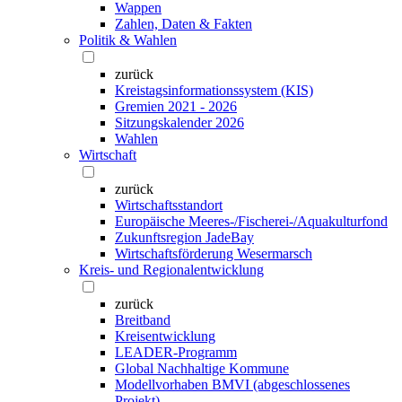
Wappen
Zahlen, Daten & Fakten
Politik & Wahlen
zurück
Kreistagsinformationssystem (KIS)
Gremien 2021 - 2026
Sitzungskalender 2026
Wahlen
Wirtschaft
zurück
Wirtschaftsstandort
Europäische Meeres-/Fischerei-/Aquakulturfond
Zukunftsregion JadeBay
Wirtschaftsförderung Wesermarsch
Kreis- und Regionalentwicklung
zurück
Breitband
Kreisentwicklung
LEADER-Programm
Global Nachhaltige Kommune
Modellvorhaben BMVI (abgeschlossenes
Projekt)