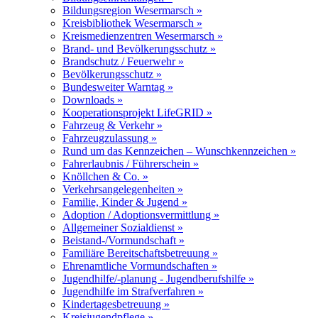
Bildungsregion Wesermarsch »
Kreisbibliothek Wesermarsch »
Kreismedienzentren Wesermarsch »
Brand- und Bevölkerungsschutz »
Brandschutz / Feuerwehr »
Bevölkerungsschutz »
Bundesweiter Warntag »
Downloads »
Kooperationsprojekt LifeGRID »
Fahrzeug & Verkehr »
Fahrzeugzulassung »
Rund um das Kennzeichen – Wunschkennzeichen »
Fahrerlaubnis / Führerschein »
Knöllchen & Co. »
Verkehrsangelegenheiten »
Familie, Kinder & Jugend »
Adoption / Adoptionsvermittlung »
Allgemeiner Sozialdienst »
Beistand-/Vormundschaft »
Familiäre Bereitschaftsbetreuung »
Ehrenamtliche Vormundschaften »
Jugendhilfe/-planung - Jugendberufshilfe »
Jugendhilfe im Strafverfahren »
Kindertagesbetreuung »
Kreisjugendpflege »