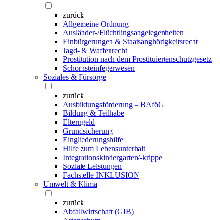
zurück
Allgemeine Ordnung
Ausländer-/Flüchtlingsangelegenheiten
Einbürgerungen & Staatsanghörigkeitsrecht
Jagd- & Waffenrecht
Prostitution nach dem Prostituiertenschutzgesetz
Schornsteinfegerwesen
Soziales & Fürsorge
zurück
Ausbildungsförderung – BAföG
Bildung & Teilhabe
Elterngeld
Grundsicherung
Eingliederungshilfe
Hilfe zum Lebensunterhalt
Integrationskindergarten/-krippe
Soziale Leistungen
Fachstelle INKLUSION
Umwelt & Klima
zurück
Abfallwirtschaft (GIB)