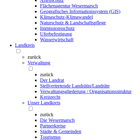
Artenschutz
Flächenagentur Wesermarsch
Geografisches Informationssystem (GIS)
Klimaschutz-Klimawandel
Naturschutz & Landschaftspflege
Immissionsschutz
Uferbefestigung
Wasserwirtschaft
Landkreis
zurück
Verwaltung
zurück
Der Landrat
Stellvertretende Landrätin/Landräte
Verwaltungsgliederung / Organisationsstruktur
Kreisrecht
Unser Landkreis
zurück
Die Wesermarsch
Partnerkreise
Städte & Gemeinden
Tourismus