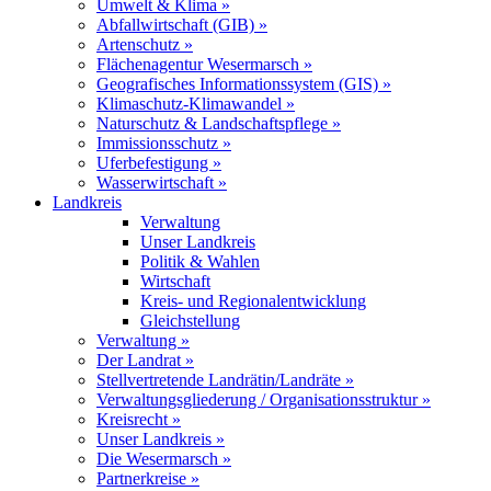
Umwelt & Klima »
Abfallwirtschaft (GIB) »
Artenschutz »
Flächenagentur Wesermarsch »
Geografisches Informationssystem (GIS) »
Klimaschutz-Klimawandel »
Naturschutz & Landschaftspflege »
Immissionsschutz »
Uferbefestigung »
Wasserwirtschaft »
Landkreis
Verwaltung
Unser Landkreis
Politik & Wahlen
Wirtschaft
Kreis- und Regionalentwicklung
Gleichstellung
Verwaltung »
Der Landrat »
Stellvertretende Landrätin/Landräte »
Verwaltungsgliederung / Organisationsstruktur »
Kreisrecht »
Unser Landkreis »
Die Wesermarsch »
Partnerkreise »