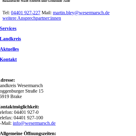
Bauaufsicht Stadt Elsfleth und Gemeinde Jade
Tel:
04401 927-227
Mail:
martin.bley@wesermarsch.de
weitere Ansprechpartner:innen
Services
Landkreis
Aktuelles
Kontakt
dresse:
andkreis Wesermarsch
oggenburger Straße 15
6919 Brake
ontaktmöglichkeit:
elefon: 04401 927-0
elefax: 04401 927-100
-Mail:
info@wesermarsch.de
Allgemeine Öffnungszeiten: