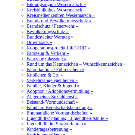
Bildungsregion Wesermarsch »
Kreisbibliothek Wesermarsch »
Kreismedienzentren Wesermarsch »
Brand- und Bevölkerungsschutz »
Brandschutz / Feuerwehr »
Bevölkerungsschutz »
Bundesweiter Warntag »
Downloads »
Kooperationsprojekt LifeGRID »
Fahrzeug & Verkehr »
Fahrzeugzulassung »
Rund um das Kennzeichen – Wunschkennzeichen »
Fahrerlaubnis / Führerschein »
Knöllchen & Co. »
Verkehrsangelegenheiten »
Familie, Kinder & Jugend »
Adoption / Adoptionsvermittlung »
Allgemeiner Sozialdienst »
Beistand-/Vormundschaft »
Familiäre Bereitschaftsbetreuung »
Ehrenamtliche Vormundschaften »
Jugendhilfe/-planung - Jugendberufshilfe »
Jugendhilfe im Strafverfahren »
Kindertagesbetreuung »
Kreisjugendpflege »