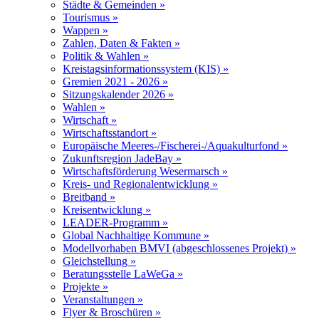
Städte & Gemeinden »
Tourismus »
Wappen »
Zahlen, Daten & Fakten »
Politik & Wahlen »
Kreistagsinformationssystem (KIS) »
Gremien 2021 - 2026 »
Sitzungskalender 2026 »
Wahlen »
Wirtschaft »
Wirtschaftsstandort »
Europäische Meeres-/Fischerei-/Aquakulturfond »
Zukunftsregion JadeBay »
Wirtschaftsförderung Wesermarsch »
Kreis- und Regionalentwicklung »
Breitband »
Kreisentwicklung »
LEADER-Programm »
Global Nachhaltige Kommune »
Modellvorhaben BMVI (abgeschlossenes Projekt) »
Gleichstellung »
Beratungsstelle LaWeGa »
Projekte »
Veranstaltungen »
Flyer & Broschüren »