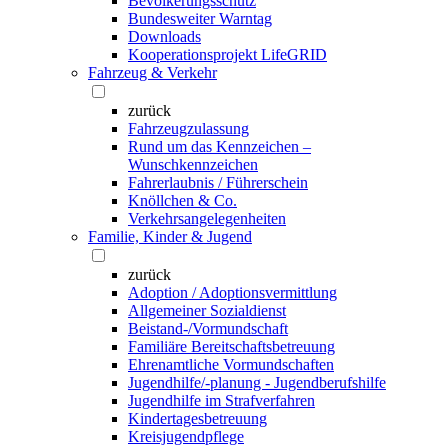
Bevölkerungsschutz
Bundesweiter Warntag
Downloads
Kooperationsprojekt LifeGRID
Fahrzeug & Verkehr
zurück
Fahrzeugzulassung
Rund um das Kennzeichen –
Wunschkennzeichen
Fahrerlaubnis / Führerschein
Knöllchen & Co.
Verkehrsangelegenheiten
Familie, Kinder & Jugend
zurück
Adoption / Adoptionsvermittlung
Allgemeiner Sozialdienst
Beistand-/Vormundschaft
Familiäre Bereitschaftsbetreuung
Ehrenamtliche Vormundschaften
Jugendhilfe/-planung - Jugendberufshilfe
Jugendhilfe im Strafverfahren
Kindertagesbetreuung
Kreisjugendpflege