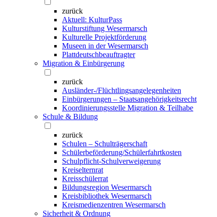
zurück
Aktuell: KulturPass
Kulturstiftung Wesermarsch
Kulturelle Projektförderung
Museen in der Wesermarsch
Plattdeutschbeauftragter
Migration & Einbürgerung
zurück
Ausländer-/Flüchtlingsangelegenheiten
Einbürgerungen – Staatsangehörigkeitsrecht
Koordinierungsstelle Migration & Teilhabe
Schule & Bildung
zurück
Schulen – Schulträgerschaft
Schülerbeförderung/Schülerfahrtkosten
Schulpflicht-Schulverweigerung
Kreiselternrat
Kreisschülerrat
Bildungsregion Wesermarsch
Kreisbibliothek Wesermarsch
Kreismedienzentren Wesermarsch
Sicherheit & Ordnung