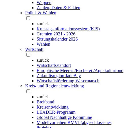
Wappen
Zahlen, Daten & Fakten
Politik & Wahlen
zurück
Kreistagsinformationssystem (KIS)
Gremien 2021 - 2026
Sitzungskalender 2026
Wahlen
Wirtschaft
zurück
Wirtschaftsstandort
Europäische Meeres-/Fischerei-/Aquakulturfond
Zukunftsregion JadeBay
Wirtschaftsförderung Wesermarsch
Kreis- und Regionalentwicklung
zurück
Breitband
Kreisentwicklung
LEADER-Programm
Global Nachhaltige Kommune
Modellvorhaben BMVI (abgeschlossenes
Projekt)