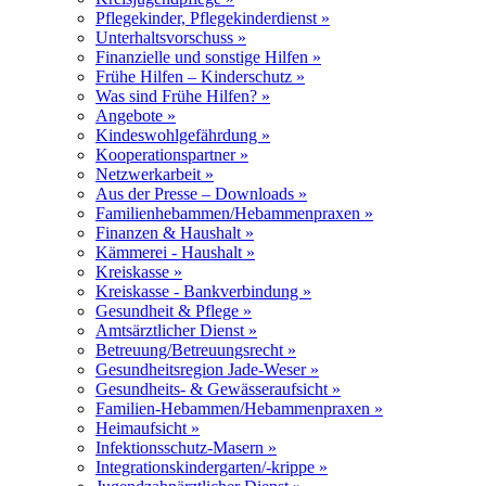
Pflegekinder, Pflegekinderdienst »
Unterhaltsvorschuss »
Finanzielle und sonstige Hilfen »
Frühe Hilfen – Kinderschutz »
Was sind Frühe Hilfen? »
Angebote »
Kindeswohlgefährdung »
Kooperationspartner »
Netzwerkarbeit »
Aus der Presse – Downloads »
Familienhebammen/Hebammenpraxen »
Finanzen & Haushalt »
Kämmerei - Haushalt »
Kreiskasse »
Kreiskasse - Bankverbindung »
Gesundheit & Pflege »
Amtsärztlicher Dienst »
Betreuung/Betreuungsrecht »
Gesundheitsregion Jade-Weser »
Gesundheits- & Gewässeraufsicht »
Familien-Hebammen/Hebammenpraxen »
Heimaufsicht »
Infektionsschutz-Masern »
Integrationskindergarten/-krippe »