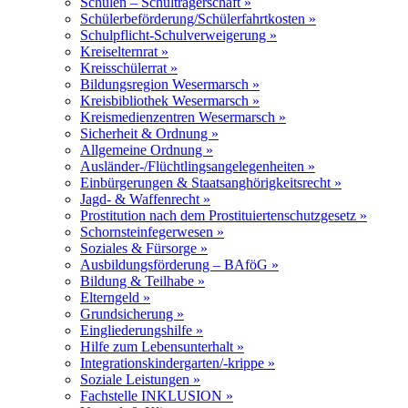
Schulen – Schulträgerschaft »
Schülerbeförderung/Schülerfahrtkosten »
Schulpflicht-Schulverweigerung »
Kreiselternrat »
Kreisschülerrat »
Bildungsregion Wesermarsch »
Kreisbibliothek Wesermarsch »
Kreismedienzentren Wesermarsch »
Sicherheit & Ordnung »
Allgemeine Ordnung »
Ausländer-/Flüchtlingsangelegenheiten »
Einbürgerungen & Staatsanghörigkeitsrecht »
Jagd- & Waffenrecht »
Prostitution nach dem Prostituiertenschutzgesetz »
Schornsteinfegerwesen »
Soziales & Fürsorge »
Ausbildungsförderung – BAföG »
Bildung & Teilhabe »
Elterngeld »
Grundsicherung »
Eingliederungshilfe »
Hilfe zum Lebensunterhalt »
Integrationskindergarten/-krippe »
Soziale Leistungen »
Fachstelle INKLUSION »