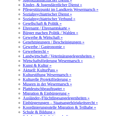
Jugendzahnärztlicher Dienst »
Kinder- & Jugendärztlicher Dienst »
Pflegestützpunkt im Landkreis Wesermarsch »
Sozialpsychiatrischer Dienst »
Sozialpsychiatrischer Verbund »
Gesellschaft & Politik »
Ehrenamt / Ehrenamtskarte »
Bürger machen Politik / Wahlen »
Gewerbe & Wirtschaft »
Genehmigungen / Bescheinigungen »
Gewerbe / Gastronomie »
Gewerberecht »
Landwirtschaft / Veterinärangelegenheiten »
Wirtschaftsförderung Wesermarsch »
Kunst & Kultur »
Aktuell: KulturPass »
Kulturstiftung Wesermarsch »
Kulturelle Projektförderung »
Museen in der Wesermarsch »
Plattdeutschbeauftragter »
Migration & Einbürgerung »
Ausländer-/Flüchtlingsangelegenheiten »
Einbürgerungen – Staatsangehörigkeitsrecht »
Koordinierungsstelle Migration & Teilhabe »
Schule & Bildung »