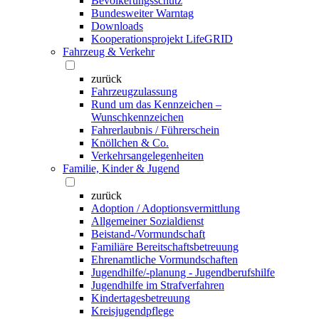
Bevölkerungsschutz
Bundesweiter Warntag
Downloads
Kooperationsprojekt LifeGRID
Fahrzeug & Verkehr
zurück
Fahrzeugzulassung
Rund um das Kennzeichen –
Wunschkennzeichen
Fahrerlaubnis / Führerschein
Knöllchen & Co.
Verkehrsangelegenheiten
Familie, Kinder & Jugend
zurück
Adoption / Adoptionsvermittlung
Allgemeiner Sozialdienst
Beistand-/Vormundschaft
Familiäre Bereitschaftsbetreuung
Ehrenamtliche Vormundschaften
Jugendhilfe/-planung - Jugendberufshilfe
Jugendhilfe im Strafverfahren
Kindertagesbetreuung
Kreisjugendpflege