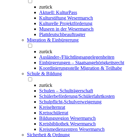
zurück
Aktuell: KulturPass
Kulturstiftung Wesermarsch
Kulturelle Projektförderung
Museen in der Wesermarsch
Plattdeutschbeauftragter
Migration & Einbürgerung
zurück
Ausländer-/Flüchtlingsangelegenheiten
Einbürgerungen – Staatsangehörigkeitsrecht
Koordinierungsstelle Migration & Teilhabe
Schule & Bildung
zurück
Schulen – Schulträgerschaft
Schülerbeförderung/Schülerfahrtkosten
Schulpflicht-Schulverweigerung
Kreiselternrat
Kreisschülerrat
Bildungsregion Wesermarsch
Kreisbibliothek Wesermarsch
Kreismedienzentren Wesermarsch
Sicherheit & Ordnung