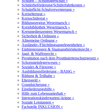
Schulen – Schulträgerschaft »
Schülerbeförderung/Schülerfahrtkosten »
Schulpflicht-Schulverweigerung »
Kreiselternrat »
Kreisschülerrat »
Bildungsregion Wesermarsch »
Kreisbibliothek Wesermarsch »
Kreismedienzentren Wesermarsch »
Sicherheit & Ordnung »
Allgemeine Ordnung »
Ausländer-/Flüchtlingsangelegenheiten »
Einbürgerungen & Staatsanghörigkeitsrecht »
Jagd- & Waffenrecht »
Prostitution nach dem Prostituiertenschutzgesetz »
Schornsteinfegerwesen »
Soziales & Fürsorge »
Ausbildungsförderung – BAföG »
Bildung & Teilhabe »
Elterngeld »
Grundsicherung »
Eingliederungshilfe »
Hilfe zum Lebensunterhalt »
Integrationskindergarten/-krippe »
Soziale Leistungen »
Fachstelle INKLUSION »