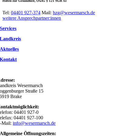
Hilfen zur Gesundheit, OwiG § 121 SGB XI
Tel:
04401 927-374
Mail:
hzg@wesermarsch.de
weitere Ansprechpartner:innen
Services
Landkreis
Aktuelles
Kontakt
dresse:
andkreis Wesermarsch
oggenburger Straße 15
6919 Brake
ontaktmöglichkeit:
elefon: 04401 927-0
elefax: 04401 927-100
-Mail:
info@wesermarsch.de
Allgemeine Öffnungszeiten: