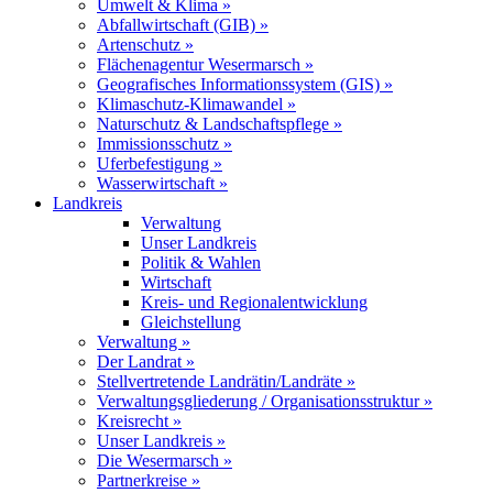
Umwelt & Klima »
Abfallwirtschaft (GIB) »
Artenschutz »
Flächenagentur Wesermarsch »
Geografisches Informationssystem (GIS) »
Klimaschutz-Klimawandel »
Naturschutz & Landschaftspflege »
Immissionsschutz »
Uferbefestigung »
Wasserwirtschaft »
Landkreis
Verwaltung
Unser Landkreis
Politik & Wahlen
Wirtschaft
Kreis- und Regionalentwicklung
Gleichstellung
Verwaltung »
Der Landrat »
Stellvertretende Landrätin/Landräte »
Verwaltungsgliederung / Organisationsstruktur »
Kreisrecht »
Unser Landkreis »
Die Wesermarsch »
Partnerkreise »