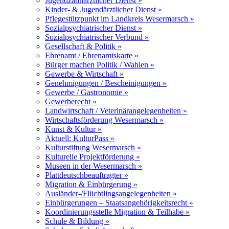
Jugendzahnärztlicher Dienst »
Kinder- & Jugendärztlicher Dienst »
Pflegestützpunkt im Landkreis Wesermarsch »
Sozialpsychiatrischer Dienst »
Sozialpsychiatrischer Verbund »
Gesellschaft & Politik »
Ehrenamt / Ehrenamtskarte »
Bürger machen Politik / Wahlen »
Gewerbe & Wirtschaft »
Genehmigungen / Bescheinigungen »
Gewerbe / Gastronomie »
Gewerberecht »
Landwirtschaft / Veterinärangelegenheiten »
Wirtschaftsförderung Wesermarsch »
Kunst & Kultur »
Aktuell: KulturPass »
Kulturstiftung Wesermarsch »
Kulturelle Projektförderung »
Museen in der Wesermarsch »
Plattdeutschbeauftragter »
Migration & Einbürgerung »
Ausländer-/Flüchtlingsangelegenheiten »
Einbürgerungen – Staatsangehörigkeitsrecht »
Koordinierungsstelle Migration & Teilhabe »
Schule & Bildung »