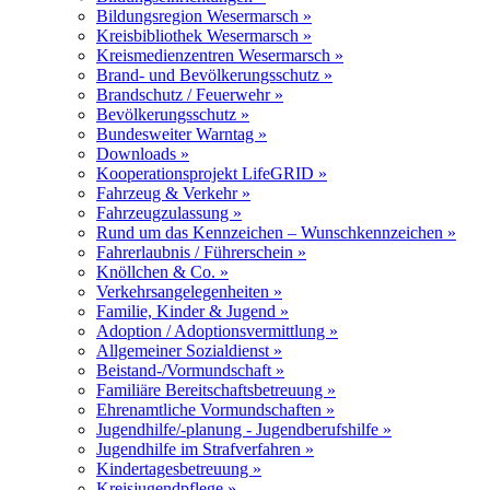
Bildungsregion Wesermarsch »
Kreisbibliothek Wesermarsch »
Kreismedienzentren Wesermarsch »
Brand- und Bevölkerungsschutz »
Brandschutz / Feuerwehr »
Bevölkerungsschutz »
Bundesweiter Warntag »
Downloads »
Kooperationsprojekt LifeGRID »
Fahrzeug & Verkehr »
Fahrzeugzulassung »
Rund um das Kennzeichen – Wunschkennzeichen »
Fahrerlaubnis / Führerschein »
Knöllchen & Co. »
Verkehrsangelegenheiten »
Familie, Kinder & Jugend »
Adoption / Adoptionsvermittlung »
Allgemeiner Sozialdienst »
Beistand-/Vormundschaft »
Familiäre Bereitschaftsbetreuung »
Ehrenamtliche Vormundschaften »
Jugendhilfe/-planung - Jugendberufshilfe »
Jugendhilfe im Strafverfahren »
Kindertagesbetreuung »
Kreisjugendpflege »