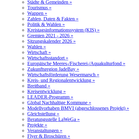
Städte & Gemeinden »
Tourismus »
Wappen »
Zahlen, Daten & Fakten »
Politik & Wahlen »
Kreistagsinformationssystem (KIS) »
Gremien 2021 - 2026 »
Sitzungskalender 2026 »
Wahlen »
Wirtschaft »
Wirtschaftsstandort »
Europäische Meeres-/Fischerei-/Aquakulturfond »
Zukunftsregion JadeBay »
Wirtschaftsförderung Wesermarsch »
Kreis- und Regionalentwicklung »
Breitband »
Kreisentwicklung »
LEADER-Programm »
Global Nachhaltige Kommune »
Modellvorhaben BMVI (abgeschlossenes Projekt) »
Gleichstellung »
Beratungsstelle LaWeGa »
Projekte »
Veranstaltungen »
Flyer & Broschüren »