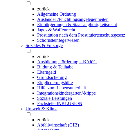
zurück
Allgemeine Ordnung
Ausländer-/Flüchtlingsangelegenheiten
Einbürgerungen & Staatsanghörigkeitsrecht
Jagd- & Waffenrecht
Prostitution nach dem Prostituiertenschutzgesetz
Schornsteinfegerwesen
Soziales & Fürsorge
zurück
Ausbildungsförderung – BAföG
Bildung & Teilhabe
Elterngeld
Grundsicherung
Eingliederungshilfe
Hilfe zum Lebensunterhalt
Integrationskindergarten/-krippe
Soziale Leistungen
Fachstelle INKLUSION
Umwelt & Klima
zurück
Abfallwirtschaft (GIB)