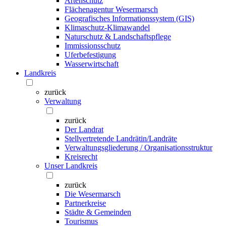
Artenschutz
Flächenagentur Wesermarsch
Geografisches Informationssystem (GIS)
Klimaschutz-Klimawandel
Naturschutz & Landschaftspflege
Immissionsschutz
Uferbefestigung
Wasserwirtschaft
Landkreis
zurück
Verwaltung
zurück
Der Landrat
Stellvertretende Landrätin/Landräte
Verwaltungsgliederung / Organisationsstruktur
Kreisrecht
Unser Landkreis
zurück
Die Wesermarsch
Partnerkreise
Städte & Gemeinden
Tourismus