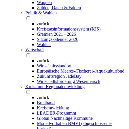
Wappen
Zahlen, Daten & Fakten
Politik & Wahlen
zurück
Kreistagsinformationssystem (KIS)
Gremien 2021 - 2026
Sitzungskalender 2026
Wahlen
Wirtschaft
zurück
Wirtschaftsstandort
Europäische Meeres-/Fischerei-/Aquakulturfond
Zukunftsregion JadeBay
Wirtschaftsförderung Wesermarsch
Kreis- und Regionalentwicklung
zurück
Breitband
Kreisentwicklung
LEADER-Programm
Global Nachhaltige Kommune
Modellvorhaben BMVI (abgeschlossenes
Projekt)