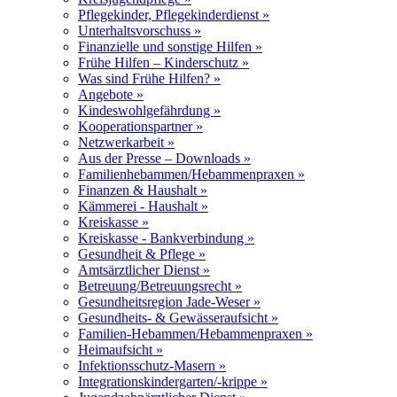
Pflegekinder, Pflegekinderdienst »
Unterhaltsvorschuss »
Finanzielle und sonstige Hilfen »
Frühe Hilfen – Kinderschutz »
Was sind Frühe Hilfen? »
Angebote »
Kindeswohlgefährdung »
Kooperationspartner »
Netzwerkarbeit »
Aus der Presse – Downloads »
Familienhebammen/Hebammenpraxen »
Finanzen & Haushalt »
Kämmerei - Haushalt »
Kreiskasse »
Kreiskasse - Bankverbindung »
Gesundheit & Pflege »
Amtsärztlicher Dienst »
Betreuung/Betreuungsrecht »
Gesundheitsregion Jade-Weser »
Gesundheits- & Gewässeraufsicht »
Familien-Hebammen/Hebammenpraxen »
Heimaufsicht »
Infektionsschutz-Masern »
Integrationskindergarten/-krippe »