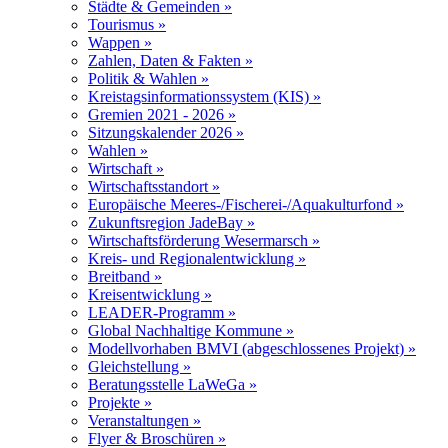
Städte & Gemeinden »
Tourismus »
Wappen »
Zahlen, Daten & Fakten »
Politik & Wahlen »
Kreistagsinformationssystem (KIS) »
Gremien 2021 - 2026 »
Sitzungskalender 2026 »
Wahlen »
Wirtschaft »
Wirtschaftsstandort »
Europäische Meeres-/Fischerei-/Aquakulturfond »
Zukunftsregion JadeBay »
Wirtschaftsförderung Wesermarsch »
Kreis- und Regionalentwicklung »
Breitband »
Kreisentwicklung »
LEADER-Programm »
Global Nachhaltige Kommune »
Modellvorhaben BMVI (abgeschlossenes Projekt) »
Gleichstellung »
Beratungsstelle LaWeGa »
Projekte »
Veranstaltungen »
Flyer & Broschüren »