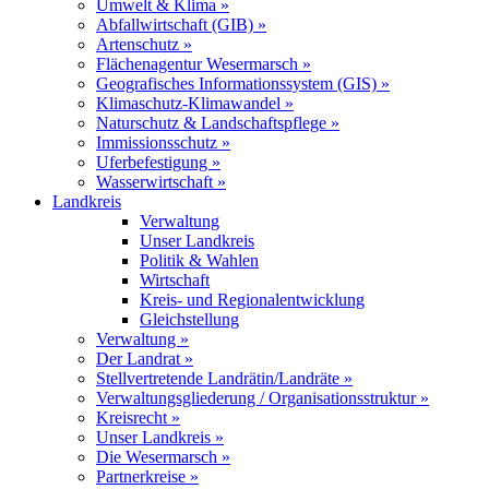
Umwelt & Klima »
Abfallwirtschaft (GIB) »
Artenschutz »
Flächenagentur Wesermarsch »
Geografisches Informationssystem (GIS) »
Klimaschutz-Klimawandel »
Naturschutz & Landschaftspflege »
Immissionsschutz »
Uferbefestigung »
Wasserwirtschaft »
Landkreis
Verwaltung
Unser Landkreis
Politik & Wahlen
Wirtschaft
Kreis- und Regionalentwicklung
Gleichstellung
Verwaltung »
Der Landrat »
Stellvertretende Landrätin/Landräte »
Verwaltungsgliederung / Organisationsstruktur »
Kreisrecht »
Unser Landkreis »
Die Wesermarsch »
Partnerkreise »