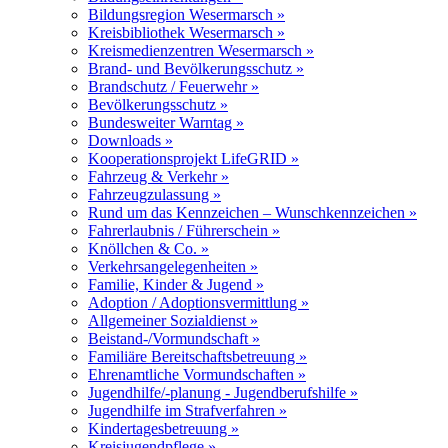
Bildungsregion Wesermarsch »
Kreisbibliothek Wesermarsch »
Kreismedienzentren Wesermarsch »
Brand- und Bevölkerungsschutz »
Brandschutz / Feuerwehr »
Bevölkerungsschutz »
Bundesweiter Warntag »
Downloads »
Kooperationsprojekt LifeGRID »
Fahrzeug & Verkehr »
Fahrzeugzulassung »
Rund um das Kennzeichen – Wunschkennzeichen »
Fahrerlaubnis / Führerschein »
Knöllchen & Co. »
Verkehrsangelegenheiten »
Familie, Kinder & Jugend »
Adoption / Adoptionsvermittlung »
Allgemeiner Sozialdienst »
Beistand-/Vormundschaft »
Familiäre Bereitschaftsbetreuung »
Ehrenamtliche Vormundschaften »
Jugendhilfe/-planung - Jugendberufshilfe »
Jugendhilfe im Strafverfahren »
Kindertagesbetreuung »
Kreisjugendpflege »