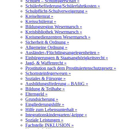
Schulen – Schulträgerschaft »
Schülerbeförderung/Schülerfahrtkosten »
Schulpflicht-Schulverweigerung »
Kreiselternrat »
Kreisschülerrat »
Bildungsregion Wesermarsch »
Kreisbibliothek Wesermarsch »
Kreismedienzentren Wesermarsch »
Sicherheit & Ordnung »
Allgemeine Ordnung »
Ausländer-/Flüchtlingsangelegenheiten »
Einbürgerungen & Staatsanghörigkeitsrecht »
Jagd- & Waffenrecht »
Prostitution nach dem Prostituiertenschutzgesetz »
Schornsteinfegerwesen »
Soziales & Fürsorge »
Ausbildungsförderung – BAföG »
Bildung & Teilhabe »
Elterngeld »
Grundsicherung »
Eingliederungshilfe »
Hilfe zum Lebensunterhalt »
Integrationskindergarten/-krippe »
Soziale Leistungen »
Fachstelle INKLUSION »