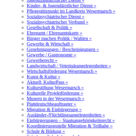
Jugendzahnärztlicher Dienst »
Kinder- & Jugendärztlicher Dienst »
Pflegestützpunkt im Landkreis Wesermarsch »
Sozialpsychiatrischer Dienst »
Sozialpsychiatrischer Verbund »
Gesellschaft & Politik »
Ehrenamt / Ehrenamtskarte »
Bürger machen Politik / Wahlen »
Gewerbe & Wirtschaft »
Genehmigungen / Bescheinigungen »
Gewerbe / Gastronomie »
Gewerberecht »
Landwirtschaft / Veterinärangelegenheiten »
Wirtschaftsförderung Wesermarsch »
Kunst & Kultur »
Aktuell: KulturPass »
Kulturstiftung Wesermarsch »
Kulturelle Projektförderung »
Museen in der Wesermarsch »
Plattdeutschbeauftragter »
Migration & Einbürgerung »
Ausländer-/Flüchtlingsangelegenheiten »
Einbürgerungen – Staatsangehörigkeitsrecht »
Koordinierungsstelle Migration & Teilhabe »
Schule & Bildung »