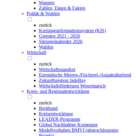
Wappen
Zahlen, Daten & Fakten
Politik & Wahlen
zurück
Kreistagsinformationssystem (KIS)
Gremien 2021 - 2026
Sitzungskalender 2026
Wahlen
Wirtschaft
zurück
Wirtschaftsstandort
Europäische Meeres-/Fischerei-/Aquakulturfond
Zukunftsregion JadeBay
Wirtschaftsförderung Wesermarsch
Kreis- und Regionalentwicklung
zurück
Breitband
Kreisentwicklung
LEADER-Programm
Global Nachhaltige Kommune
Modellvorhaben BMVI (abgeschlossenes
Projekt)