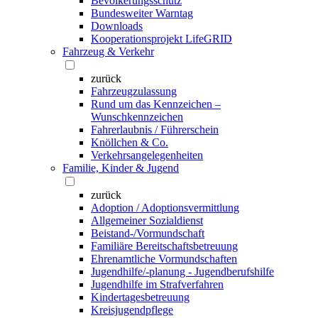
Bevölkerungsschutz
Bundesweiter Warntag
Downloads
Kooperationsprojekt LifeGRID
Fahrzeug & Verkehr
zurück
Fahrzeugzulassung
Rund um das Kennzeichen –
Wunschkennzeichen
Fahrerlaubnis / Führerschein
Knöllchen & Co.
Verkehrsangelegenheiten
Familie, Kinder & Jugend
zurück
Adoption / Adoptionsvermittlung
Allgemeiner Sozialdienst
Beistand-/Vormundschaft
Familiäre Bereitschaftsbetreuung
Ehrenamtliche Vormundschaften
Jugendhilfe/-planung - Jugendberufshilfe
Jugendhilfe im Strafverfahren
Kindertagesbetreuung
Kreisjugendpflege