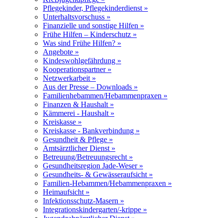
Pflegekinder, Pflegekinderdienst »
Unterhaltsvorschuss »
Finanzielle und sonstige Hilfen »
Frühe Hilfen – Kinderschutz »
Was sind Frühe Hilfen? »
Angebote »
Kindeswohlgefährdung »
Kooperationspartner »
Netzwerkarbeit »
Aus der Presse – Downloads »
Familienhebammen/Hebammenpraxen »
Finanzen & Haushalt »
Kämmerei - Haushalt »
Kreiskasse »
Kreiskasse - Bankverbindung »
Gesundheit & Pflege »
Amtsärztlicher Dienst »
Betreuung/Betreuungsrecht »
Gesundheitsregion Jade-Weser »
Gesundheits- & Gewässeraufsicht »
Familien-Hebammen/Hebammenpraxen »
Heimaufsicht »
Infektionsschutz-Masern »
Integrationskindergarten/-krippe »