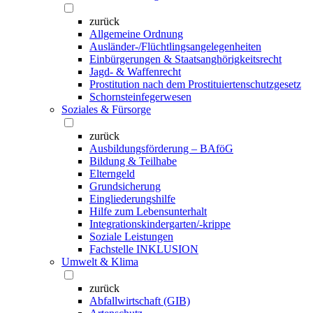
zurück
Allgemeine Ordnung
Ausländer-/Flüchtlingsangelegenheiten
Einbürgerungen & Staatsanghörigkeitsrecht
Jagd- & Waffenrecht
Prostitution nach dem Prostituiertenschutzgesetz
Schornsteinfegerwesen
Soziales & Fürsorge
zurück
Ausbildungsförderung – BAföG
Bildung & Teilhabe
Elterngeld
Grundsicherung
Eingliederungshilfe
Hilfe zum Lebensunterhalt
Integrationskindergarten/-krippe
Soziale Leistungen
Fachstelle INKLUSION
Umwelt & Klima
zurück
Abfallwirtschaft (GIB)