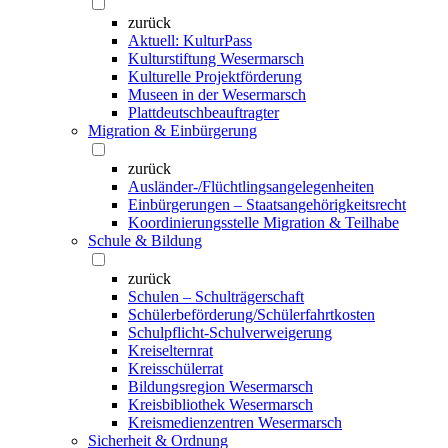
zurück
Aktuell: KulturPass
Kulturstiftung Wesermarsch
Kulturelle Projektförderung
Museen in der Wesermarsch
Plattdeutschbeauftragter
Migration & Einbürgerung
zurück
Ausländer-/Flüchtlingsangelegenheiten
Einbürgerungen – Staatsangehörigkeitsrecht
Koordinierungsstelle Migration & Teilhabe
Schule & Bildung
zurück
Schulen – Schulträgerschaft
Schülerbeförderung/Schülerfahrtkosten
Schulpflicht-Schulverweigerung
Kreiselternrat
Kreisschülerrat
Bildungsregion Wesermarsch
Kreisbibliothek Wesermarsch
Kreismedienzentren Wesermarsch
Sicherheit & Ordnung