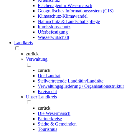
Artenschutz
Flächenagentur Wesermarsch
Geografisches Informationssystem (GIS)
Klimaschutz-Klimawandel
Naturschutz & Landschaftspflege
Immissionsschutz
Uferbefestigung
Wasserwirtschaft
Landkreis
zurück
Verwaltung
zurück
Der Landrat
Stellvertretende Landrätin/Landräte
Verwaltungsgliederung / Organisationsstruktur
Kreisrecht
Unser Landkreis
zurück
Die Wesermarsch
Partnerkreise
Städte & Gemeinden
Tourismus