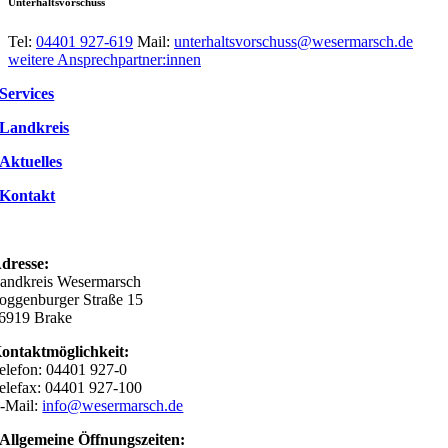
Unterhaltsvorschuss
Tel:
04401 927-619
Mail:
unterhaltsvorschuss@wesermarsch.de
weitere Ansprechpartner:innen
Services
Landkreis
Aktuelles
Kontakt
dresse:
andkreis Wesermarsch
oggenburger Straße 15
6919 Brake
ontaktmöglichkeit:
elefon: 04401 927-0
elefax: 04401 927-100
-Mail:
info@wesermarsch.de
Allgemeine Öffnungszeiten: