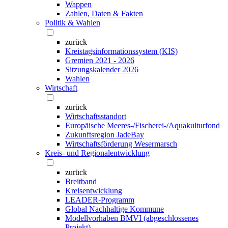
Wappen
Zahlen, Daten & Fakten
Politik & Wahlen
zurück
Kreistagsinformationssystem (KIS)
Gremien 2021 - 2026
Sitzungskalender 2026
Wahlen
Wirtschaft
zurück
Wirtschaftsstandort
Europäische Meeres-/Fischerei-/Aquakulturfond
Zukunftsregion JadeBay
Wirtschaftsförderung Wesermarsch
Kreis- und Regionalentwicklung
zurück
Breitband
Kreisentwicklung
LEADER-Programm
Global Nachhaltige Kommune
Modellvorhaben BMVI (abgeschlossenes
Projekt)