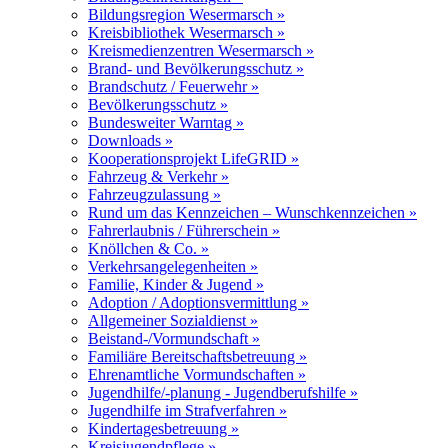
Bildungsregion Wesermarsch »
Kreisbibliothek Wesermarsch »
Kreismedienzentren Wesermarsch »
Brand- und Bevölkerungsschutz »
Brandschutz / Feuerwehr »
Bevölkerungsschutz »
Bundesweiter Warntag »
Downloads »
Kooperationsprojekt LifeGRID »
Fahrzeug & Verkehr »
Fahrzeugzulassung »
Rund um das Kennzeichen – Wunschkennzeichen »
Fahrerlaubnis / Führerschein »
Knöllchen & Co. »
Verkehrsangelegenheiten »
Familie, Kinder & Jugend »
Adoption / Adoptionsvermittlung »
Allgemeiner Sozialdienst »
Beistand-/Vormundschaft »
Familiäre Bereitschaftsbetreuung »
Ehrenamtliche Vormundschaften »
Jugendhilfe/-planung - Jugendberufshilfe »
Jugendhilfe im Strafverfahren »
Kindertagesbetreuung »
Kreisjugendpflege »