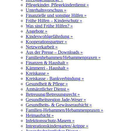
Pflegekinder, Pflegekinderdienst »
Unterhaltsvorschuss »
Finanzielle und sonstige Hilfen »
Frühe Hilfen – Kinderschutz »
Was sind Frühe Hilfen? »
Angebote »
Kindeswohlgefährdung »
Kooperationspartner »
Netzwerkarbeit »
Aus der Presse – Downloads »
Familienhebammen/Hebammenpraxen »
Finanzen & Haushalt »
Kämmerei - Haushalt »
Kreiskasse »
Kreiskasse - Bankverbindung »
Gesundheit & Pflege »
Amtsärztlicher Dienst »
Betreuung/Betreuungsrecht »
Gesundheitsregion Jade-Weser »
Gesundheits- & Gewässeraufsicht »
Familien-Hebammen/Hebammenpraxen »
Heimaufsicht »
Infektionsschutz-Masern »
Integrationskindergarten/-krippe »