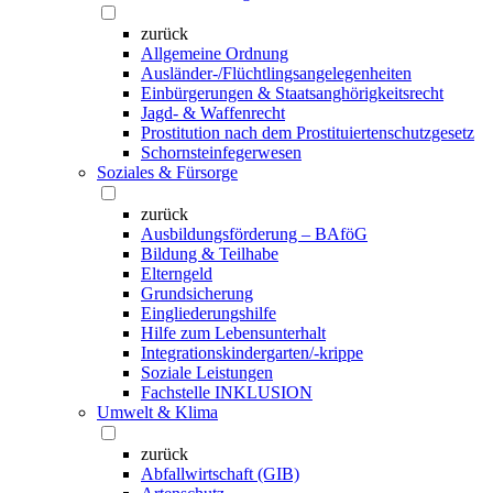
zurück
Allgemeine Ordnung
Ausländer-/Flüchtlingsangelegenheiten
Einbürgerungen & Staatsanghörigkeitsrecht
Jagd- & Waffenrecht
Prostitution nach dem Prostituiertenschutzgesetz
Schornsteinfegerwesen
Soziales & Fürsorge
zurück
Ausbildungsförderung – BAföG
Bildung & Teilhabe
Elterngeld
Grundsicherung
Eingliederungshilfe
Hilfe zum Lebensunterhalt
Integrationskindergarten/-krippe
Soziale Leistungen
Fachstelle INKLUSION
Umwelt & Klima
zurück
Abfallwirtschaft (GIB)