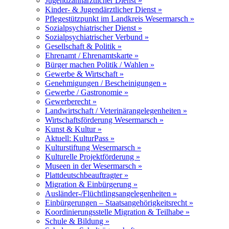
Jugendzahnärztlicher Dienst »
Kinder- & Jugendärztlicher Dienst »
Pflegestützpunkt im Landkreis Wesermarsch »
Sozialpsychiatrischer Dienst »
Sozialpsychiatrischer Verbund »
Gesellschaft & Politik »
Ehrenamt / Ehrenamtskarte »
Bürger machen Politik / Wahlen »
Gewerbe & Wirtschaft »
Genehmigungen / Bescheinigungen »
Gewerbe / Gastronomie »
Gewerberecht »
Landwirtschaft / Veterinärangelegenheiten »
Wirtschaftsförderung Wesermarsch »
Kunst & Kultur »
Aktuell: KulturPass »
Kulturstiftung Wesermarsch »
Kulturelle Projektförderung »
Museen in der Wesermarsch »
Plattdeutschbeauftragter »
Migration & Einbürgerung »
Ausländer-/Flüchtlingsangelegenheiten »
Einbürgerungen – Staatsangehörigkeitsrecht »
Koordinierungsstelle Migration & Teilhabe »
Schule & Bildung »