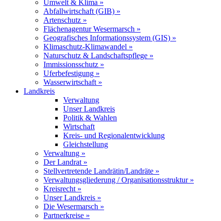
Umwelt & Klima »
Abfallwirtschaft (GIB) »
Artenschutz »
Flächenagentur Wesermarsch »
Geografisches Informationssystem (GIS) »
Klimaschutz-Klimawandel »
Naturschutz & Landschaftspflege »
Immissionsschutz »
Uferbefestigung »
Wasserwirtschaft »
Landkreis
Verwaltung
Unser Landkreis
Politik & Wahlen
Wirtschaft
Kreis- und Regionalentwicklung
Gleichstellung
Verwaltung »
Der Landrat »
Stellvertretende Landrätin/Landräte »
Verwaltungsgliederung / Organisationsstruktur »
Kreisrecht »
Unser Landkreis »
Die Wesermarsch »
Partnerkreise »