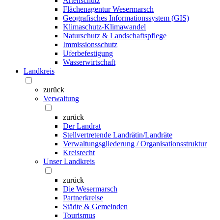
Artenschutz
Flächenagentur Wesermarsch
Geografisches Informationssystem (GIS)
Klimaschutz-Klimawandel
Naturschutz & Landschaftspflege
Immissionsschutz
Uferbefestigung
Wasserwirtschaft
Landkreis
zurück
Verwaltung
zurück
Der Landrat
Stellvertretende Landrätin/Landräte
Verwaltungsgliederung / Organisationsstruktur
Kreisrecht
Unser Landkreis
zurück
Die Wesermarsch
Partnerkreise
Städte & Gemeinden
Tourismus