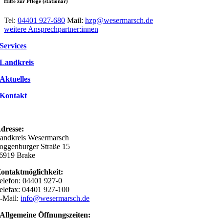
Hilfe zur Pflege (stationär)
Tel:
04401 927-680
Mail:
hzp@wesermarsch.de
weitere Ansprechpartner:innen
Services
Landkreis
Aktuelles
Kontakt
dresse:
andkreis Wesermarsch
oggenburger Straße 15
6919 Brake
ontaktmöglichkeit:
elefon: 04401 927-0
elefax: 04401 927-100
-Mail:
info@wesermarsch.de
Allgemeine Öffnungszeiten: