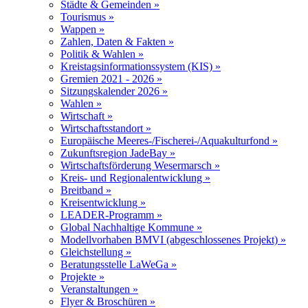
Städte & Gemeinden »
Tourismus »
Wappen »
Zahlen, Daten & Fakten »
Politik & Wahlen »
Kreistagsinformationssystem (KIS) »
Gremien 2021 - 2026 »
Sitzungskalender 2026 »
Wahlen »
Wirtschaft »
Wirtschaftsstandort »
Europäische Meeres-/Fischerei-/Aquakulturfond »
Zukunftsregion JadeBay »
Wirtschaftsförderung Wesermarsch »
Kreis- und Regionalentwicklung »
Breitband »
Kreisentwicklung »
LEADER-Programm »
Global Nachhaltige Kommune »
Modellvorhaben BMVI (abgeschlossenes Projekt) »
Gleichstellung »
Beratungsstelle LaWeGa »
Projekte »
Veranstaltungen »
Flyer & Broschüren »