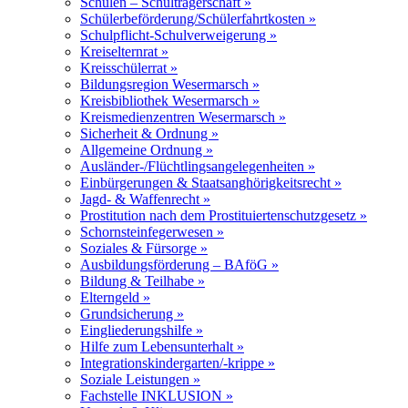
Schulen – Schulträgerschaft »
Schülerbeförderung/Schülerfahrtkosten »
Schulpflicht-Schulverweigerung »
Kreiselternrat »
Kreisschülerrat »
Bildungsregion Wesermarsch »
Kreisbibliothek Wesermarsch »
Kreismedienzentren Wesermarsch »
Sicherheit & Ordnung »
Allgemeine Ordnung »
Ausländer-/Flüchtlingsangelegenheiten »
Einbürgerungen & Staatsanghörigkeitsrecht »
Jagd- & Waffenrecht »
Prostitution nach dem Prostituiertenschutzgesetz »
Schornsteinfegerwesen »
Soziales & Fürsorge »
Ausbildungsförderung – BAföG »
Bildung & Teilhabe »
Elterngeld »
Grundsicherung »
Eingliederungshilfe »
Hilfe zum Lebensunterhalt »
Integrationskindergarten/-krippe »
Soziale Leistungen »
Fachstelle INKLUSION »