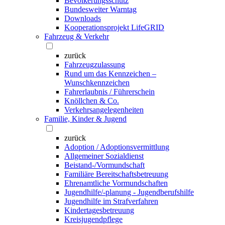
Bevölkerungsschutz
Bundesweiter Warntag
Downloads
Kooperationsprojekt LifeGRID
Fahrzeug & Verkehr
zurück
Fahrzeugzulassung
Rund um das Kennzeichen –
Wunschkennzeichen
Fahrerlaubnis / Führerschein
Knöllchen & Co.
Verkehrsangelegenheiten
Familie, Kinder & Jugend
zurück
Adoption / Adoptionsvermittlung
Allgemeiner Sozialdienst
Beistand-/Vormundschaft
Familiäre Bereitschaftsbetreuung
Ehrenamtliche Vormundschaften
Jugendhilfe/-planung - Jugendberufshilfe
Jugendhilfe im Strafverfahren
Kindertagesbetreuung
Kreisjugendpflege