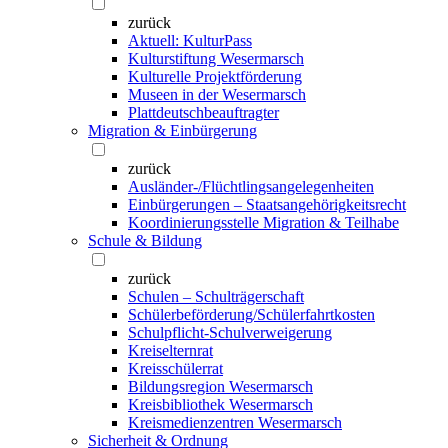
zurück
Aktuell: KulturPass
Kulturstiftung Wesermarsch
Kulturelle Projektförderung
Museen in der Wesermarsch
Plattdeutschbeauftragter
Migration & Einbürgerung
zurück
Ausländer-/Flüchtlingsangelegenheiten
Einbürgerungen – Staatsangehörigkeitsrecht
Koordinierungsstelle Migration & Teilhabe
Schule & Bildung
zurück
Schulen – Schulträgerschaft
Schülerbeförderung/Schülerfahrtkosten
Schulpflicht-Schulverweigerung
Kreiselternrat
Kreisschülerrat
Bildungsregion Wesermarsch
Kreisbibliothek Wesermarsch
Kreismedienzentren Wesermarsch
Sicherheit & Ordnung