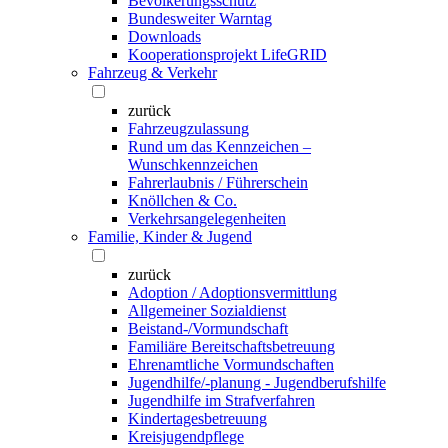
Bevölkerungsschutz
Bundesweiter Warntag
Downloads
Kooperationsprojekt LifeGRID
Fahrzeug & Verkehr
zurück
Fahrzeugzulassung
Rund um das Kennzeichen –
Wunschkennzeichen
Fahrerlaubnis / Führerschein
Knöllchen & Co.
Verkehrsangelegenheiten
Familie, Kinder & Jugend
zurück
Adoption / Adoptionsvermittlung
Allgemeiner Sozialdienst
Beistand-/Vormundschaft
Familiäre Bereitschaftsbetreuung
Ehrenamtliche Vormundschaften
Jugendhilfe/-planung - Jugendberufshilfe
Jugendhilfe im Strafverfahren
Kindertagesbetreuung
Kreisjugendpflege