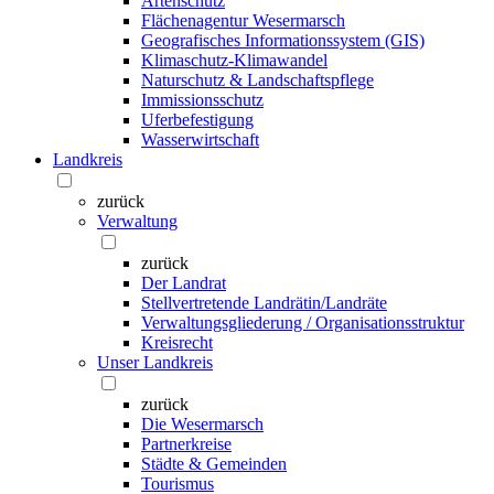
Artenschutz
Flächenagentur Wesermarsch
Geografisches Informationssystem (GIS)
Klimaschutz-Klimawandel
Naturschutz & Landschaftspflege
Immissionsschutz
Uferbefestigung
Wasserwirtschaft
Landkreis
zurück
Verwaltung
zurück
Der Landrat
Stellvertretende Landrätin/Landräte
Verwaltungsgliederung / Organisationsstruktur
Kreisrecht
Unser Landkreis
zurück
Die Wesermarsch
Partnerkreise
Städte & Gemeinden
Tourismus