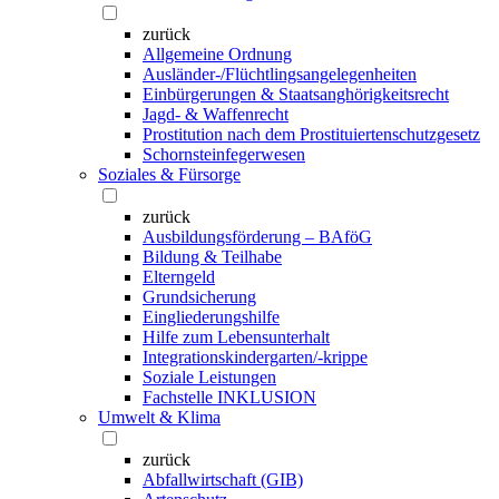
zurück
Allgemeine Ordnung
Ausländer-/Flüchtlingsangelegenheiten
Einbürgerungen & Staatsanghörigkeitsrecht
Jagd- & Waffenrecht
Prostitution nach dem Prostituiertenschutzgesetz
Schornsteinfegerwesen
Soziales & Fürsorge
zurück
Ausbildungsförderung – BAföG
Bildung & Teilhabe
Elterngeld
Grundsicherung
Eingliederungshilfe
Hilfe zum Lebensunterhalt
Integrationskindergarten/-krippe
Soziale Leistungen
Fachstelle INKLUSION
Umwelt & Klima
zurück
Abfallwirtschaft (GIB)