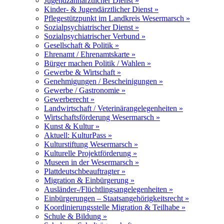
Jugendzahnärztlicher Dienst »
Kinder- & Jugendärztlicher Dienst »
Pflegestützpunkt im Landkreis Wesermarsch »
Sozialpsychiatrischer Dienst »
Sozialpsychiatrischer Verbund »
Gesellschaft & Politik »
Ehrenamt / Ehrenamtskarte »
Bürger machen Politik / Wahlen »
Gewerbe & Wirtschaft »
Genehmigungen / Bescheinigungen »
Gewerbe / Gastronomie »
Gewerberecht »
Landwirtschaft / Veterinärangelegenheiten »
Wirtschaftsförderung Wesermarsch »
Kunst & Kultur »
Aktuell: KulturPass »
Kulturstiftung Wesermarsch »
Kulturelle Projektförderung »
Museen in der Wesermarsch »
Plattdeutschbeauftragter »
Migration & Einbürgerung »
Ausländer-/Flüchtlingsangelegenheiten »
Einbürgerungen – Staatsangehörigkeitsrecht »
Koordinierungsstelle Migration & Teilhabe »
Schule & Bildung »