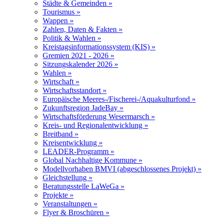
Städte & Gemeinden »
Tourismus »
Wappen »
Zahlen, Daten & Fakten »
Politik & Wahlen »
Kreistagsinformationssystem (KIS) »
Gremien 2021 - 2026 »
Sitzungskalender 2026 »
Wahlen »
Wirtschaft »
Wirtschaftsstandort »
Europäische Meeres-/Fischerei-/Aquakulturfond »
Zukunftsregion JadeBay »
Wirtschaftsförderung Wesermarsch »
Kreis- und Regionalentwicklung »
Breitband »
Kreisentwicklung »
LEADER-Programm »
Global Nachhaltige Kommune »
Modellvorhaben BMVI (abgeschlossenes Projekt) »
Gleichstellung »
Beratungsstelle LaWeGa »
Projekte »
Veranstaltungen »
Flyer & Broschüren »