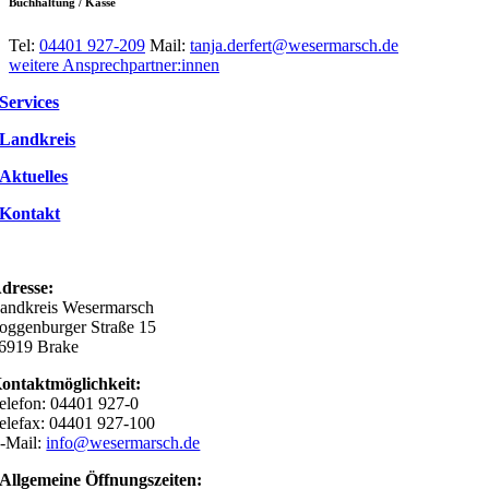
Buchhaltung / Kasse
Tel:
04401 927-209
Mail:
tanja.derfert@wesermarsch.de
weitere Ansprechpartner:innen
Services
Landkreis
Aktuelles
Kontakt
dresse:
andkreis Wesermarsch
oggenburger Straße 15
6919 Brake
ontaktmöglichkeit:
elefon: 04401 927-0
elefax: 04401 927-100
-Mail:
info@wesermarsch.de
Allgemeine Öffnungszeiten: