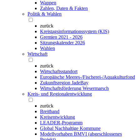
Wappen
Zahlen, Daten & Fakten
Politik & Wahlen
zurück
Kreistagsinformationssystem (KIS)
Gremien 2021 - 2026
Sitzungskalender 2026
Wahlen
Wirtschaft
zurück
Wirtschaftsstandort
Europäische Meeres-/Fischerei-/Aquakulturfond
Zukunftsregion JadeBay
Wirtschaftsförderung Wesermarsch
Kreis- und Regionalentwicklung
zurück
Breitband
Kreisentwicklung
LEADER-Programm
Global Nachhaltige Kommune
Modellvorhaben BMVI (abgeschlossenes
Projekt)