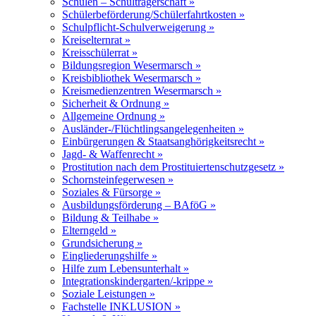
Schulen – Schulträgerschaft »
Schülerbeförderung/Schülerfahrtkosten »
Schulpflicht-Schulverweigerung »
Kreiselternrat »
Kreisschülerrat »
Bildungsregion Wesermarsch »
Kreisbibliothek Wesermarsch »
Kreismedienzentren Wesermarsch »
Sicherheit & Ordnung »
Allgemeine Ordnung »
Ausländer-/Flüchtlingsangelegenheiten »
Einbürgerungen & Staatsanghörigkeitsrecht »
Jagd- & Waffenrecht »
Prostitution nach dem Prostituiertenschutzgesetz »
Schornsteinfegerwesen »
Soziales & Fürsorge »
Ausbildungsförderung – BAföG »
Bildung & Teilhabe »
Elterngeld »
Grundsicherung »
Eingliederungshilfe »
Hilfe zum Lebensunterhalt »
Integrationskindergarten/-krippe »
Soziale Leistungen »
Fachstelle INKLUSION »