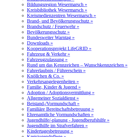
Bildungsregion Wesermarsch »
Kreisbibliothek Wesermarsch »
Kreismedienzentren Wesermarsch »
Brand- und Bevölkerungsschutz »
Brandschutz / Feuerwehr »
Bevölkerungsschutz »
Bundesweiter Warntag »
Downloads »
Kooperationsprojekt LifeGRID »
Fahrzeug & Verkehr »
Fahrzeugzulassung »
Rund um das Kennzeichen – Wunschkennzeichen »
Fahrerlaubnis / Führerschein »
Knöllchen & Co. »
Verkehrsangelegenheiten »
Familie, Kinder & Jugend »
Adoption / Adoptionsvermittlung »
Allgemeiner Sozialdienst »
Beistand-/Vormundschaft »
Familiäre Bereitschaftsbetreuung »
Ehrenamtliche Vormundschaften »
Jugendhilfe/-planung - Jugendberufshilfe »
Jugendhilfe im Strafverfahren »
Kindertagesbetreuung »
Kreisjugendpflege »