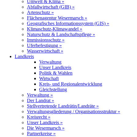
Umwelt & Klima »
Abfallwirtschaft (GIB) »
Artenschutz »
Flächenagentur Wesermarsch »
Geografisches Informationssystem (GIS) »
Klimaschutz-Klimawandel »
Naturschutz & Landschaftspflege »
Immissionsschutz »
Uferbefestigung »
Wasserwirtschaft »
Landkreis
Verwaltung
Unser Landkreis
Politik & Wahlen
Wirtschaft
Kreis- und Regionalentwicklung
Gleichstellung
Verwaltung »
Der Landrat »
Stellvertretende Landrätin/Landräte »
Verwaltungsgliederung / Organisationsstruktur »
Kreisrecht »
Unser Landkreis »
Die Wesermarsch »
Partnerkreise »