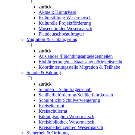
zurück
Aktuell: KulturPass
Kulturstiftung Wesermarsch
Kulturelle Projektförderung
Museen in der Wesermarsch
Plattdeutschbeauftragter
Migration & Einbürgerung
zurück
Ausländer-/Flüchtlingsangelegenheiten
Einbürgerungen – Staatsangehörigkeitsrecht
Koordinierungsstelle Migration & Teilhabe
Schule & Bildung
zurück
Schulen – Schulträgerschaft
Schülerbeförderung/Schülerfahrtkosten
Schulpflicht-Schulverweigerung
Kreiselternrat
Kreisschülerrat
Bildungsregion Wesermarsch
Kreisbibliothek Wesermarsch
Kreismedienzentren Wesermarsch
Sicherheit & Ordnung