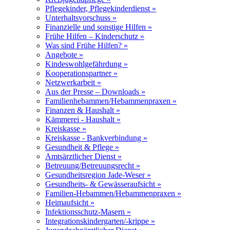
Pflegekinder, Pflegekinderdienst »
Unterhaltsvorschuss »
Finanzielle und sonstige Hilfen »
Frühe Hilfen – Kinderschutz »
Was sind Frühe Hilfen? »
Angebote »
Kindeswohlgefährdung »
Kooperationspartner »
Netzwerkarbeit »
Aus der Presse – Downloads »
Familienhebammen/Hebammenpraxen »
Finanzen & Haushalt »
Kämmerei - Haushalt »
Kreiskasse »
Kreiskasse - Bankverbindung »
Gesundheit & Pflege »
Amtsärztlicher Dienst »
Betreuung/Betreuungsrecht »
Gesundheitsregion Jade-Weser »
Gesundheits- & Gewässeraufsicht »
Familien-Hebammen/Hebammenpraxen »
Heimaufsicht »
Infektionsschutz-Masern »
Integrationskindergarten/-krippe »