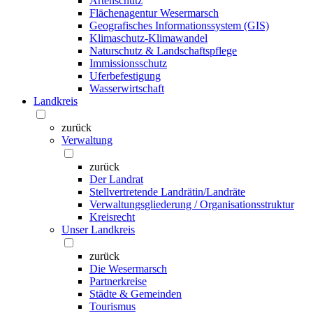
Artenschutz
Flächenagentur Wesermarsch
Geografisches Informationssystem (GIS)
Klimaschutz-Klimawandel
Naturschutz & Landschaftspflege
Immissionsschutz
Uferbefestigung
Wasserwirtschaft
Landkreis
zurück
Verwaltung
zurück
Der Landrat
Stellvertretende Landrätin/Landräte
Verwaltungsgliederung / Organisationsstruktur
Kreisrecht
Unser Landkreis
zurück
Die Wesermarsch
Partnerkreise
Städte & Gemeinden
Tourismus