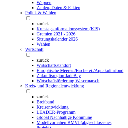
Wappen
Zahlen, Daten & Fakten
Politik & Wahlen
zurück
Kreistagsinformationssystem (KIS)
Gremien 2021 - 2026
Sitzungskalender 2026
Wahlen
Wirtschaft
zurück
Wirtschaftsstandort
Europäische Meeres-/Fischerei-/Aquakulturfond
Zukunftsregion JadeBay
Wirtschaftsförderung Wesermarsch
Kreis- und Regionalentwicklung
zurück
Breitband
Kreisentwicklung
LEADER-Programm
Global Nachhaltige Kommune
Modellvorhaben BMVI (abgeschlossenes
Projekt)