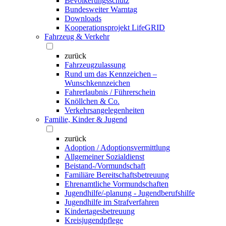
Bevölkerungsschutz
Bundesweiter Warntag
Downloads
Kooperationsprojekt LifeGRID
Fahrzeug & Verkehr
zurück
Fahrzeugzulassung
Rund um das Kennzeichen –
Wunschkennzeichen
Fahrerlaubnis / Führerschein
Knöllchen & Co.
Verkehrsangelegenheiten
Familie, Kinder & Jugend
zurück
Adoption / Adoptionsvermittlung
Allgemeiner Sozialdienst
Beistand-/Vormundschaft
Familiäre Bereitschaftsbetreuung
Ehrenamtliche Vormundschaften
Jugendhilfe/-planung - Jugendberufshilfe
Jugendhilfe im Strafverfahren
Kindertagesbetreuung
Kreisjugendpflege