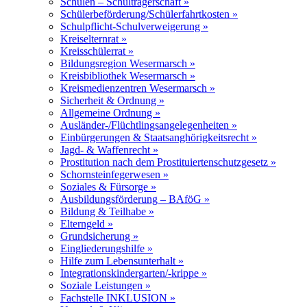
Schulen – Schulträgerschaft »
Schülerbeförderung/Schülerfahrtkosten »
Schulpflicht-Schulverweigerung »
Kreiselternrat »
Kreisschülerrat »
Bildungsregion Wesermarsch »
Kreisbibliothek Wesermarsch »
Kreismedienzentren Wesermarsch »
Sicherheit & Ordnung »
Allgemeine Ordnung »
Ausländer-/Flüchtlingsangelegenheiten »
Einbürgerungen & Staatsanghörigkeitsrecht »
Jagd- & Waffenrecht »
Prostitution nach dem Prostituiertenschutzgesetz »
Schornsteinfegerwesen »
Soziales & Fürsorge »
Ausbildungsförderung – BAföG »
Bildung & Teilhabe »
Elterngeld »
Grundsicherung »
Eingliederungshilfe »
Hilfe zum Lebensunterhalt »
Integrationskindergarten/-krippe »
Soziale Leistungen »
Fachstelle INKLUSION »