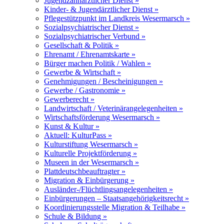
Jugendzahnärztlicher Dienst »
Kinder- & Jugendärztlicher Dienst »
Pflegestützpunkt im Landkreis Wesermarsch »
Sozialpsychiatrischer Dienst »
Sozialpsychiatrischer Verbund »
Gesellschaft & Politik »
Ehrenamt / Ehrenamtskarte »
Bürger machen Politik / Wahlen »
Gewerbe & Wirtschaft »
Genehmigungen / Bescheinigungen »
Gewerbe / Gastronomie »
Gewerberecht »
Landwirtschaft / Veterinärangelegenheiten »
Wirtschaftsförderung Wesermarsch »
Kunst & Kultur »
Aktuell: KulturPass »
Kulturstiftung Wesermarsch »
Kulturelle Projektförderung »
Museen in der Wesermarsch »
Plattdeutschbeauftragter »
Migration & Einbürgerung »
Ausländer-/Flüchtlingsangelegenheiten »
Einbürgerungen – Staatsangehörigkeitsrecht »
Koordinierungsstelle Migration & Teilhabe »
Schule & Bildung »