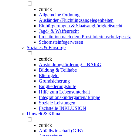
zurück
Allgemeine Ordnung
Ausländer-/Flüchtlingsangelegenheiten
Einbürgerungen & Staatsanghörigkeitsrecht
Jagd- & Waffenrecht
Prostitution nach dem Prostituiertenschutzgesetz
Schornsteinfegerwesen
Soziales & Fürsorge
zurück
Ausbildungsförderung – BAföG
Bildung & Teilhabe
Elterngeld
Grundsicherung
Eingliederungshilfe
Hilfe zum Lebensunterhalt
Integrationskindergarten/-krippe
Soziale Leistungen
Fachstelle INKLUSION
Umwelt & Klima
zurück
Abfallwirtschaft (GIB)