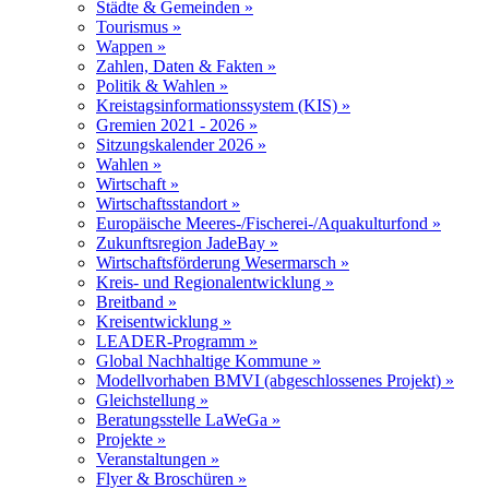
Städte & Gemeinden »
Tourismus »
Wappen »
Zahlen, Daten & Fakten »
Politik & Wahlen »
Kreistagsinformationssystem (KIS) »
Gremien 2021 - 2026 »
Sitzungskalender 2026 »
Wahlen »
Wirtschaft »
Wirtschaftsstandort »
Europäische Meeres-/Fischerei-/Aquakulturfond »
Zukunftsregion JadeBay »
Wirtschaftsförderung Wesermarsch »
Kreis- und Regionalentwicklung »
Breitband »
Kreisentwicklung »
LEADER-Programm »
Global Nachhaltige Kommune »
Modellvorhaben BMVI (abgeschlossenes Projekt) »
Gleichstellung »
Beratungsstelle LaWeGa »
Projekte »
Veranstaltungen »
Flyer & Broschüren »