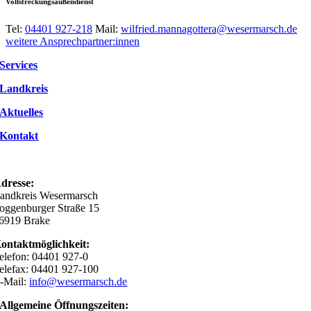
Vollstreckungsaußendienst
Tel:
04401 927-218
Mail:
wilfried.mannagottera@wesermarsch.de
weitere Ansprechpartner:innen
Services
Landkreis
Aktuelles
Kontakt
dresse:
andkreis Wesermarsch
oggenburger Straße 15
6919 Brake
ontaktmöglichkeit:
elefon: 04401 927-0
elefax: 04401 927-100
-Mail:
info@wesermarsch.de
Allgemeine Öffnungszeiten: