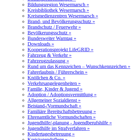
Bildungsregion Wesermarsch »
Kreisbibliothek Wesermarsch »
Kreismedienzentren Wesermarsch »
Brand- und Bevölkerungsschutz »
Brandschutz / Feuerwehr »
Bevölkerungsschutz »
Bundesweiter Warntag »
Downloads »
Kooperationsprojekt LifeGRID »
Fahrzeug & Verkehr »
Fahrzeugzulassung »
Rund um das Kennzeichen – Wunschkennzeichen »
Fahrerlaubnis / Führerschein »
Knöllchen & Co. »
Verkehrsangelegenheiten »
Familie, Kinder & Jugend »
Adoption / Adoptionsvermittlung »
Allgemeiner Sozialdienst »
Beistand-/Vormundschaft »
Familiäre Bereitschaftsbetreuung »
Ehrenamtliche Vormundschaften »
Jugendhilfe/-planung - Jugendberufshilfe »
Jugendhilfe im Strafverfahren »
Kindertagesbetreuung »
Kreisjugendpflege »