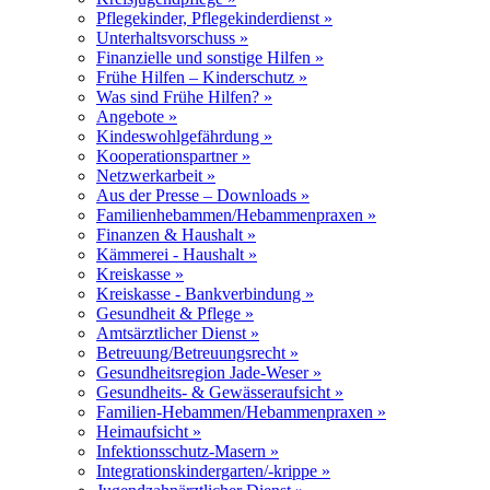
Pflegekinder, Pflegekinderdienst »
Unterhaltsvorschuss »
Finanzielle und sonstige Hilfen »
Frühe Hilfen – Kinderschutz »
Was sind Frühe Hilfen? »
Angebote »
Kindeswohlgefährdung »
Kooperationspartner »
Netzwerkarbeit »
Aus der Presse – Downloads »
Familienhebammen/Hebammenpraxen »
Finanzen & Haushalt »
Kämmerei - Haushalt »
Kreiskasse »
Kreiskasse - Bankverbindung »
Gesundheit & Pflege »
Amtsärztlicher Dienst »
Betreuung/Betreuungsrecht »
Gesundheitsregion Jade-Weser »
Gesundheits- & Gewässeraufsicht »
Familien-Hebammen/Hebammenpraxen »
Heimaufsicht »
Infektionsschutz-Masern »
Integrationskindergarten/-krippe »