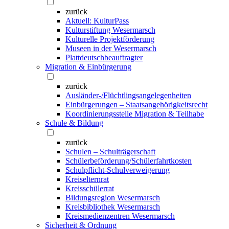
zurück
Aktuell: KulturPass
Kulturstiftung Wesermarsch
Kulturelle Projektförderung
Museen in der Wesermarsch
Plattdeutschbeauftragter
Migration & Einbürgerung
zurück
Ausländer-/Flüchtlingsangelegenheiten
Einbürgerungen – Staatsangehörigkeitsrecht
Koordinierungsstelle Migration & Teilhabe
Schule & Bildung
zurück
Schulen – Schulträgerschaft
Schülerbeförderung/Schülerfahrtkosten
Schulpflicht-Schulverweigerung
Kreiselternrat
Kreisschülerrat
Bildungsregion Wesermarsch
Kreisbibliothek Wesermarsch
Kreismedienzentren Wesermarsch
Sicherheit & Ordnung