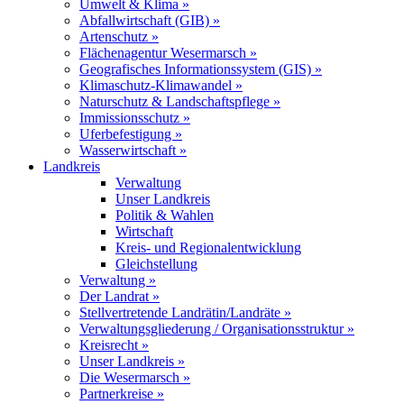
Umwelt & Klima »
Abfallwirtschaft (GIB) »
Artenschutz »
Flächenagentur Wesermarsch »
Geografisches Informationssystem (GIS) »
Klimaschutz-Klimawandel »
Naturschutz & Landschaftspflege »
Immissionsschutz »
Uferbefestigung »
Wasserwirtschaft »
Landkreis
Verwaltung
Unser Landkreis
Politik & Wahlen
Wirtschaft
Kreis- und Regionalentwicklung
Gleichstellung
Verwaltung »
Der Landrat »
Stellvertretende Landrätin/Landräte »
Verwaltungsgliederung / Organisationsstruktur »
Kreisrecht »
Unser Landkreis »
Die Wesermarsch »
Partnerkreise »