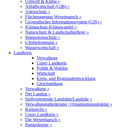
Umwelt & Klima »
Abfallwirtschaft (GIB) »
Artenschutz »
Flächenagentur Wesermarsch »
Geografisches Informationssystem (GIS) »
Klimaschutz-Klimawandel »
Naturschutz & Landschaftspflege »
Immissionsschutz »
Uferbefestigung »
Wasserwirtschaft »
Landkreis
Verwaltung
Unser Landkreis
Politik & Wahlen
Wirtschaft
Kreis- und Regionalentwicklung
Gleichstellung
Verwaltung »
Der Landrat »
Stellvertretende Landrätin/Landräte »
Verwaltungsgliederung / Organisationsstruktur »
Kreisrecht »
Unser Landkreis »
Die Wesermarsch »
Partnerkreise »