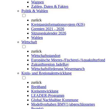
Wappen
Zahlen, Daten & Fakten
Politik & Wahlen
zurück
Kreistagsinformationssystem (KIS)
Gremien 2021 - 2026
Sitzungskalender 2026
Wahlen
Wirtschaft
zurück
Wirtschaftsstandort
Europäische Meeres-/Fischerei-/Aquakulturfond
Zukunftsregion JadeBay
Wirtschaftsförderung Wesermarsch
Kreis- und Regionalentwicklung
zurück
Breitband
Kreisentwicklung
LEADER-Programm
Global Nachhaltige Kommune
Modellvorhaben BMVI (abgeschlossenes
Projekt)