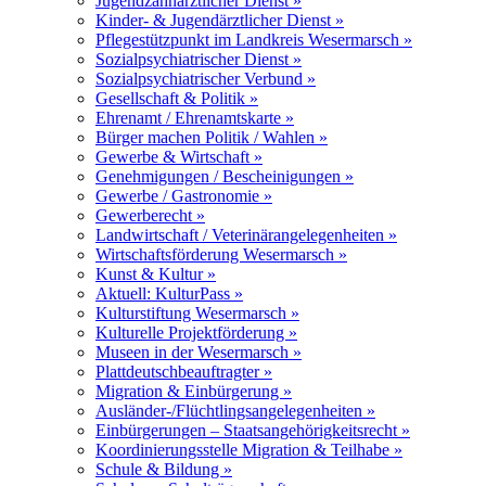
Jugendzahnärztlicher Dienst »
Kinder- & Jugendärztlicher Dienst »
Pflegestützpunkt im Landkreis Wesermarsch »
Sozialpsychiatrischer Dienst »
Sozialpsychiatrischer Verbund »
Gesellschaft & Politik »
Ehrenamt / Ehrenamtskarte »
Bürger machen Politik / Wahlen »
Gewerbe & Wirtschaft »
Genehmigungen / Bescheinigungen »
Gewerbe / Gastronomie »
Gewerberecht »
Landwirtschaft / Veterinärangelegenheiten »
Wirtschaftsförderung Wesermarsch »
Kunst & Kultur »
Aktuell: KulturPass »
Kulturstiftung Wesermarsch »
Kulturelle Projektförderung »
Museen in der Wesermarsch »
Plattdeutschbeauftragter »
Migration & Einbürgerung »
Ausländer-/Flüchtlingsangelegenheiten »
Einbürgerungen – Staatsangehörigkeitsrecht »
Koordinierungsstelle Migration & Teilhabe »
Schule & Bildung »