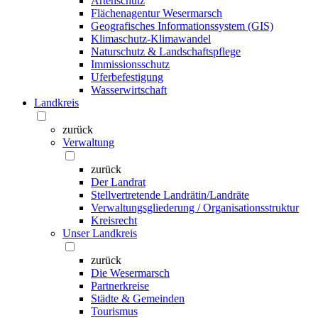
Artenschutz
Flächenagentur Wesermarsch
Geografisches Informationssystem (GIS)
Klimaschutz-Klimawandel
Naturschutz & Landschaftspflege
Immissionsschutz
Uferbefestigung
Wasserwirtschaft
Landkreis
zurück
Verwaltung
zurück
Der Landrat
Stellvertretende Landrätin/Landräte
Verwaltungsgliederung / Organisationsstruktur
Kreisrecht
Unser Landkreis
zurück
Die Wesermarsch
Partnerkreise
Städte & Gemeinden
Tourismus