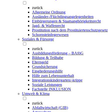
zurück
Allgemeine Ordnung
Ausländer-/Flüchtlingsangelegenheiten
Einbürgerungen & Staatsanghörigkeitsrecht
Jagd- & Waffenrecht
Prostitution nach dem Prostituiertenschutzgesetz
Schornsteinfegerwesen
Soziales & Fürsorge
zurück
Ausbildungsförderung – BAföG
Bildung & Teilhabe
Elterngeld
Grundsicherung
Eingliederungshilfe
Hilfe zum Lebensunterhalt
Integrationskindergarten/-krippe
Soziale Leistungen
Fachstelle INKLUSION
Umwelt & Klima
zurück
Abfallwirtschaft (GIB)