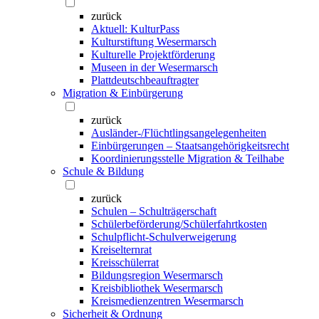
zurück
Aktuell: KulturPass
Kulturstiftung Wesermarsch
Kulturelle Projektförderung
Museen in der Wesermarsch
Plattdeutschbeauftragter
Migration & Einbürgerung
zurück
Ausländer-/Flüchtlingsangelegenheiten
Einbürgerungen – Staatsangehörigkeitsrecht
Koordinierungsstelle Migration & Teilhabe
Schule & Bildung
zurück
Schulen – Schulträgerschaft
Schülerbeförderung/Schülerfahrtkosten
Schulpflicht-Schulverweigerung
Kreiselternrat
Kreisschülerrat
Bildungsregion Wesermarsch
Kreisbibliothek Wesermarsch
Kreismedienzentren Wesermarsch
Sicherheit & Ordnung