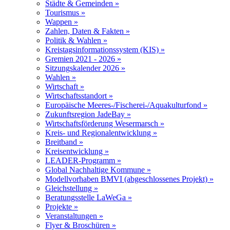
Städte & Gemeinden »
Tourismus »
Wappen »
Zahlen, Daten & Fakten »
Politik & Wahlen »
Kreistagsinformationssystem (KIS) »
Gremien 2021 - 2026 »
Sitzungskalender 2026 »
Wahlen »
Wirtschaft »
Wirtschaftsstandort »
Europäische Meeres-/Fischerei-/Aquakulturfond »
Zukunftsregion JadeBay »
Wirtschaftsförderung Wesermarsch »
Kreis- und Regionalentwicklung »
Breitband »
Kreisentwicklung »
LEADER-Programm »
Global Nachhaltige Kommune »
Modellvorhaben BMVI (abgeschlossenes Projekt) »
Gleichstellung »
Beratungsstelle LaWeGa »
Projekte »
Veranstaltungen »
Flyer & Broschüren »