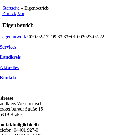
Startseite
»
Eigenbetrieb
Zurück
Vor
Eigenbetrieb
agenturwerk
2026-02-17T09:33:33+01:00
2023-02-22
|
Services
Landkreis
Aktuelles
Kontakt
dresse:
andkreis Wesermarsch
oggenburger Straße 15
6919 Brake
ontaktmöglichkeit:
elefon: 04401 927-0