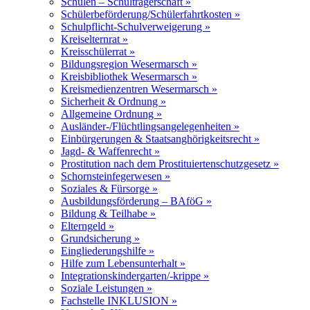
Schulen – Schulträgerschaft »
Schülerbeförderung/Schülerfahrtkosten »
Schulpflicht-Schulverweigerung »
Kreiselternrat »
Kreisschülerrat »
Bildungsregion Wesermarsch »
Kreisbibliothek Wesermarsch »
Kreismedienzentren Wesermarsch »
Sicherheit & Ordnung »
Allgemeine Ordnung »
Ausländer-/Flüchtlingsangelegenheiten »
Einbürgerungen & Staatsanghörigkeitsrecht »
Jagd- & Waffenrecht »
Prostitution nach dem Prostituiertenschutzgesetz »
Schornsteinfegerwesen »
Soziales & Fürsorge »
Ausbildungsförderung – BAföG »
Bildung & Teilhabe »
Elterngeld »
Grundsicherung »
Eingliederungshilfe »
Hilfe zum Lebensunterhalt »
Integrationskindergarten/-krippe »
Soziale Leistungen »
Fachstelle INKLUSION »