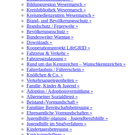
Bildungsregion Wesermarsch »
Kreisbibliothek Wesermarsch »
Kreismedienzentren Wesermarsch »
Brand- und Bevölkerungsschutz »
Brandschutz / Feuerwehr »
Bevölkerungsschutz »
Bundesweiter Warntag »
Downloads »
Kooperationsprojekt LifeGRID »
Fahrzeug & Verkehr »
Fahrzeugzulassung »
Rund um das Kennzeichen – Wunschkennzeichen »
Fahrerlaubnis / Führerschein »
Knöllchen & Co. »
Verkehrsangelegenheiten »
Familie, Kinder & Jugend »
Adoption / Adoptionsvermittlung »
Allgemeiner Sozialdienst »
Beistand-/Vormundschaft »
Familiäre Bereitschaftsbetreuung »
Ehrenamtliche Vormundschaften »
Jugendhilfe/-planung - Jugendberufshilfe »
Jugendhilfe im Strafverfahren »
Kindertagesbetreuung »
Kreisjugendpflege »