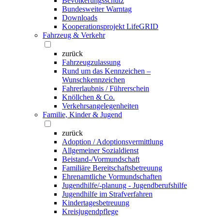
Bevölkerungsschutz
Bundesweiter Warntag
Downloads
Kooperationsprojekt LifeGRID
Fahrzeug & Verkehr
zurück
Fahrzeugzulassung
Rund um das Kennzeichen –
Wunschkennzeichen
Fahrerlaubnis / Führerschein
Knöllchen & Co.
Verkehrsangelegenheiten
Familie, Kinder & Jugend
zurück
Adoption / Adoptionsvermittlung
Allgemeiner Sozialdienst
Beistand-/Vormundschaft
Familiäre Bereitschaftsbetreuung
Ehrenamtliche Vormundschaften
Jugendhilfe/-planung - Jugendberufshilfe
Jugendhilfe im Strafverfahren
Kindertagesbetreuung
Kreisjugendpflege