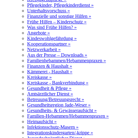
Pflegekinder, Pflegekinderdienst »
Unterhaltsvorschuss »
Finanzielle und sonstige Hilfen »
Frühe Hilfen – Kinderschutz »
Was sind Frühe Hilfen? »
Angebote »
Kindeswohlgefährdung »
Kooperationspartner »
Netzwerkarbeit »
Aus der Presse – Downloads »
Familienhebammen/Hebammenpraxen »
Finanzen & Haushalt »
Kämmerei - Haushalt »
Kreiskasse »
Kreiskasse - Bankverbindung »
Gesundheit & Pflege »
Amtsärztlicher Dienst »
Betreuung/Betreuungsrecht »
Gesundheitsregion Jade-Weser »
Gesundheits- & Gewässeraufsicht »
Familien-Hebammen/Hebammenpraxen »
Heimaufsicht »
Infektionsschutz-Masern »
Integrationskindergarten/-krippe »