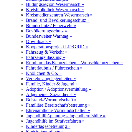
Bildungsregion Wesermarsch »
Kreisbibliothek Wesermarsch »
Kreismedienzentren Wesermarsch »
Brand- und Bevölkerungsschutz »
Brandschutz / Feuerwehr »
Bevölkerungsschutz »
Bundesweiter Warntag »
Downloads »
Kooperationsprojekt LifeGRID »
Fahrzeug & Verkehr »
Fahrzeugzulassung »
Rund um das Kennzeichen – Wunschkennzeichen »
Fahrerlaubnis / Führerschein »
Knöllchen & Co. »
Verkehrsangelegenheiten »
Familie, Kinder & Jugend »
Adoption / Adoptionsvermittlung »
Allgemeiner Sozialdienst »
Beistand-/Vormundschaft »
Familiäre Bereitschaftsbetreuung »
Ehrenamtliche Vormundschaften »
Jugendhilfe/-planung - Jugendberufshilfe »
Jugendhilfe im Strafverfahren »
Kindertagesbetreuung »
Kreisjugendpflege »