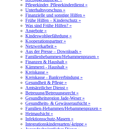
Pflegekinder, Pflegekinderdienst »
Unterhaltsvorschuss »
Finanzielle und sonstige Hilfen »
Frühe Hilfen – Kinderschutz »
Was sind Frühe Hilfen? »
Angebote »
Kindeswohlgefährdung »
Kooperationspartner »
Netzwerkarbeit »
Aus der Presse – Downloads »
Familienhebammen/Hebammenpraxen »
Finanzen & Haushalt »
Kämmerei - Haushalt »
Kreiskasse »
Kreiskasse - Bankverbindung »
Gesundheit & Pflege »
Amtsärztlicher Dienst »
Betreuung/Betreuungsrecht »
Gesundheitsregion Jade-Weser »
Gesundheits- & Gewässeraufsicht »
Familien-Hebammen/Hebammenpraxen »
Heimaufsicht »
Infektionsschutz-Masern »
Integrationskindergarten/-krippe »