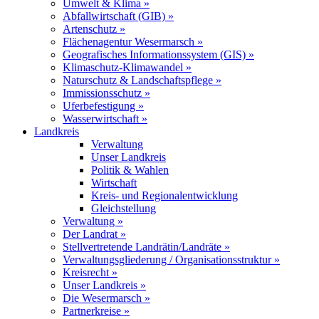
Umwelt & Klima »
Abfallwirtschaft (GIB) »
Artenschutz »
Flächenagentur Wesermarsch »
Geografisches Informationssystem (GIS) »
Klimaschutz-Klimawandel »
Naturschutz & Landschaftspflege »
Immissionsschutz »
Uferbefestigung »
Wasserwirtschaft »
Landkreis
Verwaltung
Unser Landkreis
Politik & Wahlen
Wirtschaft
Kreis- und Regionalentwicklung
Gleichstellung
Verwaltung »
Der Landrat »
Stellvertretende Landrätin/Landräte »
Verwaltungsgliederung / Organisationsstruktur »
Kreisrecht »
Unser Landkreis »
Die Wesermarsch »
Partnerkreise »