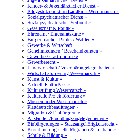
Jugendzahnärztlicher Dienst »
Kinder- & Jugendärztlicher Dienst »
Pflegestützpunkt im Landkreis Wesermarsch »
Sozialpsychiatrischer Dienst »
Sozialpsychiatrischer Verbund »
Gesellschaft & Politik »
Ehrenamt / Ehrenamtskarte »
Bürger machen Politik / Wahlen »
Gewerbe & Wirtschaft »
Genehmigungen / Bescheinigungen »
Gewerbe / Gastronomie »
Gewerberecht »
Landwirtschaft / Veterinärangelegenheiten »
Wirtschaftsförderung Wesermarsch »
Kunst & Kultur »
Aktuell: KulturPass »
Kulturstiftung Wesermarsch »
Kulturelle Projektförderung »
Museen in der Wesermarsch »
Plattdeutschbeauftragter »
Migration & Einbürgerung »
Ausländer-/Flüchtlingsangelegenheiten »
Einbürgerungen – Staatsangehörigkeitsrecht »
Koordinierungsstelle Migration & Teilhabe »
Schule & Bildung »