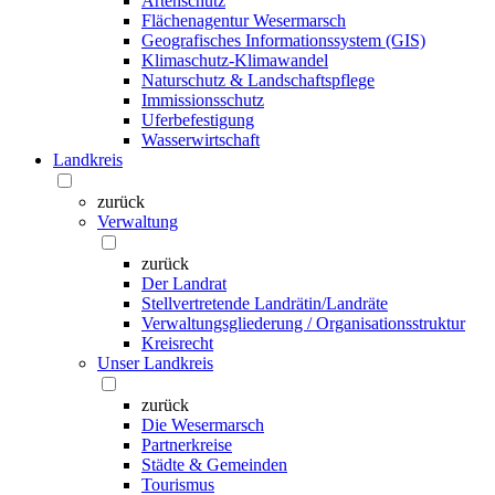
Artenschutz
Flächenagentur Wesermarsch
Geografisches Informationssystem (GIS)
Klimaschutz-Klimawandel
Naturschutz & Landschaftspflege
Immissionsschutz
Uferbefestigung
Wasserwirtschaft
Landkreis
zurück
Verwaltung
zurück
Der Landrat
Stellvertretende Landrätin/Landräte
Verwaltungsgliederung / Organisationsstruktur
Kreisrecht
Unser Landkreis
zurück
Die Wesermarsch
Partnerkreise
Städte & Gemeinden
Tourismus