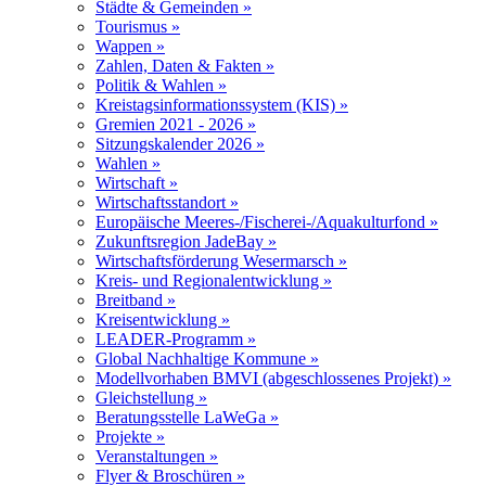
Städte & Gemeinden »
Tourismus »
Wappen »
Zahlen, Daten & Fakten »
Politik & Wahlen »
Kreistagsinformationssystem (KIS) »
Gremien 2021 - 2026 »
Sitzungskalender 2026 »
Wahlen »
Wirtschaft »
Wirtschaftsstandort »
Europäische Meeres-/Fischerei-/Aquakulturfond »
Zukunftsregion JadeBay »
Wirtschaftsförderung Wesermarsch »
Kreis- und Regionalentwicklung »
Breitband »
Kreisentwicklung »
LEADER-Programm »
Global Nachhaltige Kommune »
Modellvorhaben BMVI (abgeschlossenes Projekt) »
Gleichstellung »
Beratungsstelle LaWeGa »
Projekte »
Veranstaltungen »
Flyer & Broschüren »