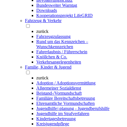
Bevölkerungsschutz
Bundesweiter Warntag
Downloads
Kooperationsprojekt LifeGRID
Fahrzeug & Verkehr
zurück
Fahrzeugzulassung
Rund um das Kennzeichen –
Wunschkennzeichen
Fahrerlaubnis / Führerschein
Knöllchen & Co.
Verkehrsangelegenheiten
Familie, Kinder & Jugend
zurück
Adoption / Adoptionsvermittlung
Allgemeiner Sozialdienst
Beistand-/Vormundschaft
Familiäre Bereitschaftsbetreuung
Ehrenamtliche Vormundschaften
Jugendhilfe/-planung - Jugendberufshilfe
Jugendhilfe im Strafverfahren
Kindertagesbetreuung
Kreisjugendpflege