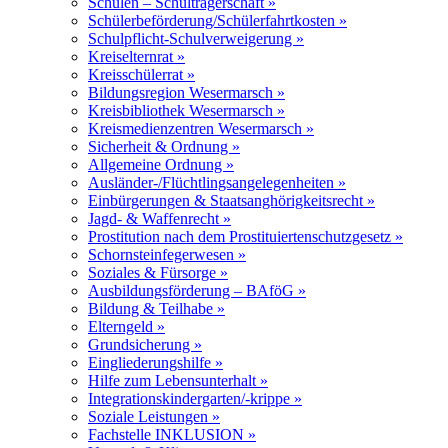
Schulen – Schulträgerschaft »
Schülerbeförderung/Schülerfahrtkosten »
Schulpflicht-Schulverweigerung »
Kreiselternrat »
Kreisschülerrat »
Bildungsregion Wesermarsch »
Kreisbibliothek Wesermarsch »
Kreismedienzentren Wesermarsch »
Sicherheit & Ordnung »
Allgemeine Ordnung »
Ausländer-/Flüchtlingsangelegenheiten »
Einbürgerungen & Staatsanghörigkeitsrecht »
Jagd- & Waffenrecht »
Prostitution nach dem Prostituiertenschutzgesetz »
Schornsteinfegerwesen »
Soziales & Fürsorge »
Ausbildungsförderung – BAföG »
Bildung & Teilhabe »
Elterngeld »
Grundsicherung »
Eingliederungshilfe »
Hilfe zum Lebensunterhalt »
Integrationskindergarten/-krippe »
Soziale Leistungen »
Fachstelle INKLUSION »