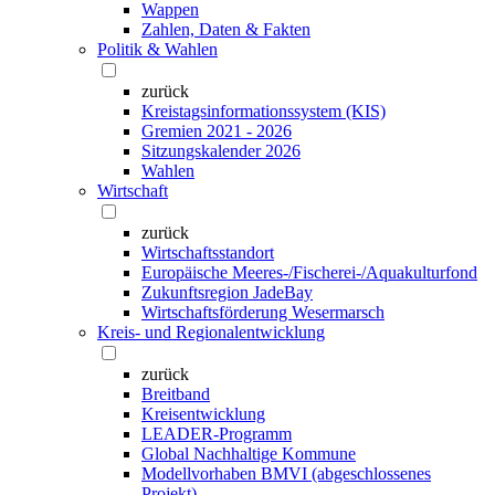
Wappen
Zahlen, Daten & Fakten
Politik & Wahlen
zurück
Kreistagsinformationssystem (KIS)
Gremien 2021 - 2026
Sitzungskalender 2026
Wahlen
Wirtschaft
zurück
Wirtschaftsstandort
Europäische Meeres-/Fischerei-/Aquakulturfond
Zukunftsregion JadeBay
Wirtschaftsförderung Wesermarsch
Kreis- und Regionalentwicklung
zurück
Breitband
Kreisentwicklung
LEADER-Programm
Global Nachhaltige Kommune
Modellvorhaben BMVI (abgeschlossenes
Projekt)