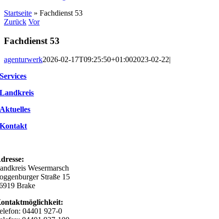
Startseite
»
Fachdienst 53
Zurück
Vor
Fachdienst 53
agenturwerk
2026-02-17T09:25:50+01:00
2023-02-22
|
Services
Landkreis
Aktuelles
Kontakt
dresse:
andkreis Wesermarsch
oggenburger Straße 15
6919 Brake
ontaktmöglichkeit:
elefon: 04401 927-0