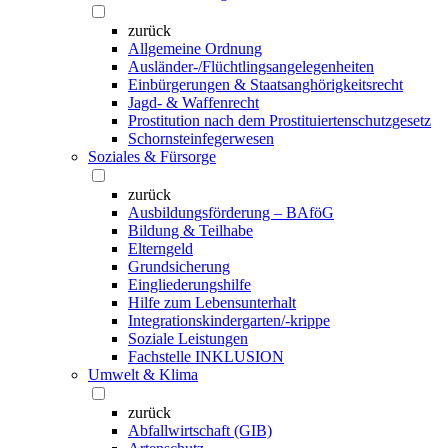
zurück
Allgemeine Ordnung
Ausländer-/Flüchtlingsangelegenheiten
Einbürgerungen & Staatsanghörigkeitsrecht
Jagd- & Waffenrecht
Prostitution nach dem Prostituiertenschutzgesetz
Schornsteinfegerwesen
Soziales & Fürsorge
zurück
Ausbildungsförderung – BAföG
Bildung & Teilhabe
Elterngeld
Grundsicherung
Eingliederungshilfe
Hilfe zum Lebensunterhalt
Integrationskindergarten/-krippe
Soziale Leistungen
Fachstelle INKLUSION
Umwelt & Klima
zurück
Abfallwirtschaft (GIB)