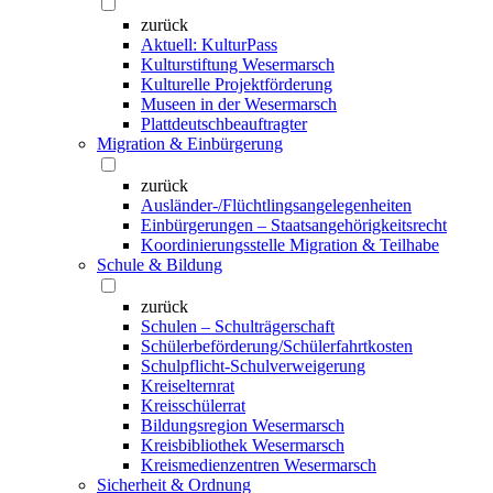
zurück
Aktuell: KulturPass
Kulturstiftung Wesermarsch
Kulturelle Projektförderung
Museen in der Wesermarsch
Plattdeutschbeauftragter
Migration & Einbürgerung
zurück
Ausländer-/Flüchtlingsangelegenheiten
Einbürgerungen – Staatsangehörigkeitsrecht
Koordinierungsstelle Migration & Teilhabe
Schule & Bildung
zurück
Schulen – Schulträgerschaft
Schülerbeförderung/Schülerfahrtkosten
Schulpflicht-Schulverweigerung
Kreiselternrat
Kreisschülerrat
Bildungsregion Wesermarsch
Kreisbibliothek Wesermarsch
Kreismedienzentren Wesermarsch
Sicherheit & Ordnung