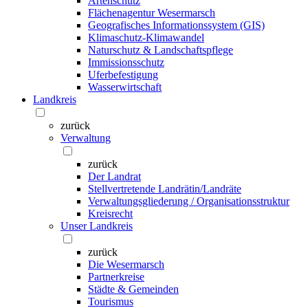
Artenschutz
Flächenagentur Wesermarsch
Geografisches Informationssystem (GIS)
Klimaschutz-Klimawandel
Naturschutz & Landschaftspflege
Immissionsschutz
Uferbefestigung
Wasserwirtschaft
Landkreis
zurück
Verwaltung
zurück
Der Landrat
Stellvertretende Landrätin/Landräte
Verwaltungsgliederung / Organisationsstruktur
Kreisrecht
Unser Landkreis
zurück
Die Wesermarsch
Partnerkreise
Städte & Gemeinden
Tourismus