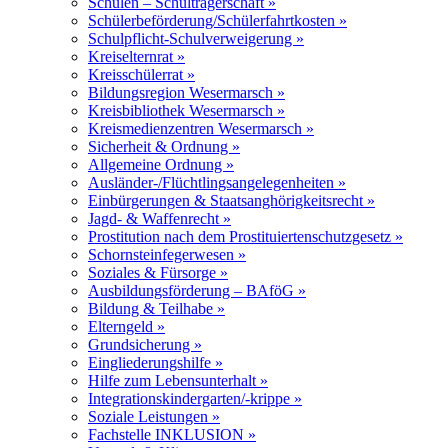
Schulen – Schulträgerschaft »
Schülerbeförderung/Schülerfahrtkosten »
Schulpflicht-Schulverweigerung »
Kreiselternrat »
Kreisschülerrat »
Bildungsregion Wesermarsch »
Kreisbibliothek Wesermarsch »
Kreismedienzentren Wesermarsch »
Sicherheit & Ordnung »
Allgemeine Ordnung »
Ausländer-/Flüchtlingsangelegenheiten »
Einbürgerungen & Staatsanghörigkeitsrecht »
Jagd- & Waffenrecht »
Prostitution nach dem Prostituiertenschutzgesetz »
Schornsteinfegerwesen »
Soziales & Fürsorge »
Ausbildungsförderung – BAföG »
Bildung & Teilhabe »
Elterngeld »
Grundsicherung »
Eingliederungshilfe »
Hilfe zum Lebensunterhalt »
Integrationskindergarten/-krippe »
Soziale Leistungen »
Fachstelle INKLUSION »