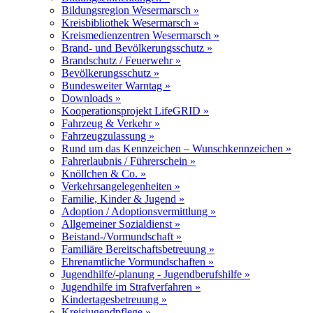
Bildungsregion Wesermarsch »
Kreisbibliothek Wesermarsch »
Kreismedienzentren Wesermarsch »
Brand- und Bevölkerungsschutz »
Brandschutz / Feuerwehr »
Bevölkerungsschutz »
Bundesweiter Warntag »
Downloads »
Kooperationsprojekt LifeGRID »
Fahrzeug & Verkehr »
Fahrzeugzulassung »
Rund um das Kennzeichen – Wunschkennzeichen »
Fahrerlaubnis / Führerschein »
Knöllchen & Co. »
Verkehrsangelegenheiten »
Familie, Kinder & Jugend »
Adoption / Adoptionsvermittlung »
Allgemeiner Sozialdienst »
Beistand-/Vormundschaft »
Familiäre Bereitschaftsbetreuung »
Ehrenamtliche Vormundschaften »
Jugendhilfe/-planung - Jugendberufshilfe »
Jugendhilfe im Strafverfahren »
Kindertagesbetreuung »
Kreisjugendpflege »