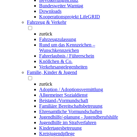
Bevölkerungsschutz
Bundesweiter Warntag
Downloads
Kooperationsprojekt LifeGRID
Fahrzeug & Verkehr
zurück
Fahrzeugzulassung
Rund um das Kennzeichen –
Wunschkennzeichen
Fahrerlaubnis / Führerschein
Knöllchen & Co.
Verkehrsangelegenheiten
Familie, Kinder & Jugend
zurück
Adoption / Adoptionsvermittlung
Allgemeiner Sozialdienst
Beistand-/Vormundschaft
Familiäre Bereitschaftsbetreuung
Ehrenamtliche Vormundschaften
Jugendhilfe/-planung - Jugendberufshilfe
Jugendhilfe im Strafverfahren
Kindertagesbetreuung
Kreisjugendpflege