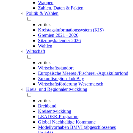
Wappen
Zahlen, Daten & Fakten
Politik & Wahlen
zurück
Kreistagsinformationssystem (KIS)
Gremien 2021 - 2026
Sitzungskalender 2026
Wahlen
Wirtschaft
zurück
Wirtschaftsstandort
Europäische Meeres-/Fischerei-/Aquakulturfond
Zukunftsregion JadeBay
Wirtschaftsförderung Wesermarsch
Kreis- und Regionalentwicklung
zurück
Breitband
Kreisentwicklung
LEADER-Programm
Global Nachhaltige Kommune
Modellvorhaben BMVI (abgeschlossenes
Projekt)