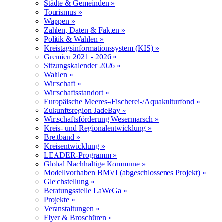
Städte & Gemeinden »
Tourismus »
Wappen »
Zahlen, Daten & Fakten »
Politik & Wahlen »
Kreistagsinformationssystem (KIS) »
Gremien 2021 - 2026 »
Sitzungskalender 2026 »
Wahlen »
Wirtschaft »
Wirtschaftsstandort »
Europäische Meeres-/Fischerei-/Aquakulturfond »
Zukunftsregion JadeBay »
Wirtschaftsförderung Wesermarsch »
Kreis- und Regionalentwicklung »
Breitband »
Kreisentwicklung »
LEADER-Programm »
Global Nachhaltige Kommune »
Modellvorhaben BMVI (abgeschlossenes Projekt) »
Gleichstellung »
Beratungsstelle LaWeGa »
Projekte »
Veranstaltungen »
Flyer & Broschüren »