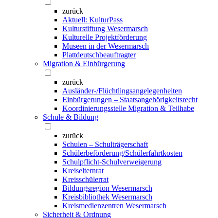
zurück
Aktuell: KulturPass
Kulturstiftung Wesermarsch
Kulturelle Projektförderung
Museen in der Wesermarsch
Plattdeutschbeauftragter
Migration & Einbürgerung
zurück
Ausländer-/Flüchtlingsangelegenheiten
Einbürgerungen – Staatsangehörigkeitsrecht
Koordinierungsstelle Migration & Teilhabe
Schule & Bildung
zurück
Schulen – Schulträgerschaft
Schülerbeförderung/Schülerfahrtkosten
Schulpflicht-Schulverweigerung
Kreiselternrat
Kreisschülerrat
Bildungsregion Wesermarsch
Kreisbibliothek Wesermarsch
Kreismedienzentren Wesermarsch
Sicherheit & Ordnung