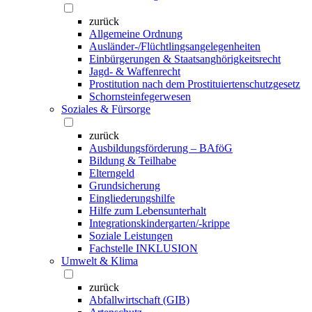
zurück
Allgemeine Ordnung
Ausländer-/Flüchtlingsangelegenheiten
Einbürgerungen & Staatsanghörigkeitsrecht
Jagd- & Waffenrecht
Prostitution nach dem Prostituiertenschutzgesetz
Schornsteinfegerwesen
Soziales & Fürsorge
zurück
Ausbildungsförderung – BAföG
Bildung & Teilhabe
Elterngeld
Grundsicherung
Eingliederungshilfe
Hilfe zum Lebensunterhalt
Integrationskindergarten/-krippe
Soziale Leistungen
Fachstelle INKLUSION
Umwelt & Klima
zurück
Abfallwirtschaft (GIB)