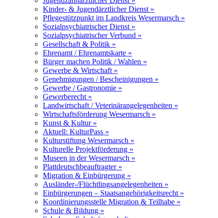
Jugendzahnärztlicher Dienst »
Kinder- & Jugendärztlicher Dienst »
Pflegestützpunkt im Landkreis Wesermarsch »
Sozialpsychiatrischer Dienst »
Sozialpsychiatrischer Verbund »
Gesellschaft & Politik »
Ehrenamt / Ehrenamtskarte »
Bürger machen Politik / Wahlen »
Gewerbe & Wirtschaft »
Genehmigungen / Bescheinigungen »
Gewerbe / Gastronomie »
Gewerberecht »
Landwirtschaft / Veterinärangelegenheiten »
Wirtschaftsförderung Wesermarsch »
Kunst & Kultur »
Aktuell: KulturPass »
Kulturstiftung Wesermarsch »
Kulturelle Projektförderung »
Museen in der Wesermarsch »
Plattdeutschbeauftragter »
Migration & Einbürgerung »
Ausländer-/Flüchtlingsangelegenheiten »
Einbürgerungen – Staatsangehörigkeitsrecht »
Koordinierungsstelle Migration & Teilhabe »
Schule & Bildung »