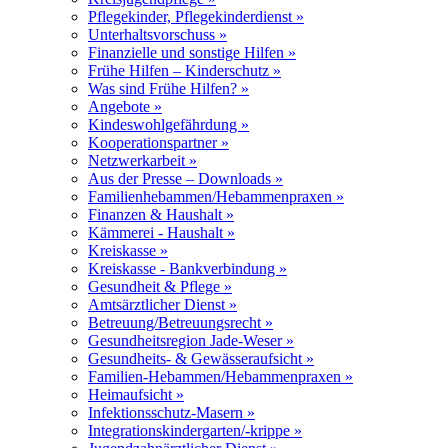
Pflegekinder, Pflegekinderdienst »
Unterhaltsvorschuss »
Finanzielle und sonstige Hilfen »
Frühe Hilfen – Kinderschutz »
Was sind Frühe Hilfen? »
Angebote »
Kindeswohlgefährdung »
Kooperationspartner »
Netzwerkarbeit »
Aus der Presse – Downloads »
Familienhebammen/Hebammenpraxen »
Finanzen & Haushalt »
Kämmerei - Haushalt »
Kreiskasse »
Kreiskasse - Bankverbindung »
Gesundheit & Pflege »
Amtsärztlicher Dienst »
Betreuung/Betreuungsrecht »
Gesundheitsregion Jade-Weser »
Gesundheits- & Gewässeraufsicht »
Familien-Hebammen/Hebammenpraxen »
Heimaufsicht »
Infektionsschutz-Masern »
Integrationskindergarten/-krippe »