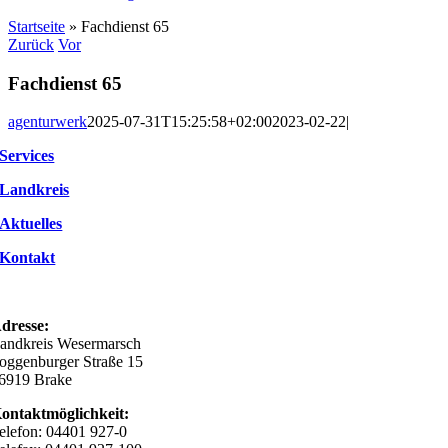
Startseite
»
Fachdienst 65
Zurück
Vor
Fachdienst 65
agenturwerk
2025-07-31T15:25:58+02:00
2023-02-22
|
Services
Landkreis
Aktuelles
Kontakt
dresse:
andkreis Wesermarsch
oggenburger Straße 15
6919 Brake
ontaktmöglichkeit:
elefon: 04401 927-0