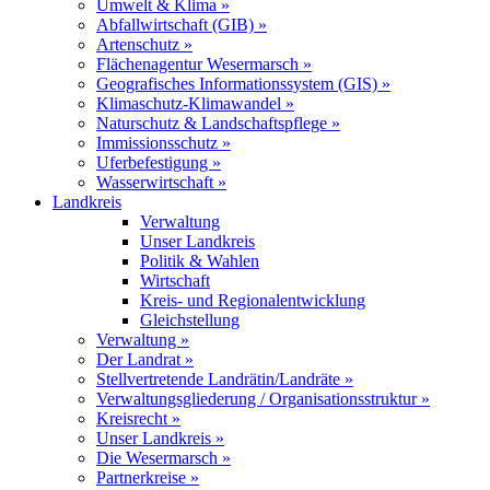
Umwelt & Klima »
Abfallwirtschaft (GIB) »
Artenschutz »
Flächenagentur Wesermarsch »
Geografisches Informationssystem (GIS) »
Klimaschutz-Klimawandel »
Naturschutz & Landschaftspflege »
Immissionsschutz »
Uferbefestigung »
Wasserwirtschaft »
Landkreis
Verwaltung
Unser Landkreis
Politik & Wahlen
Wirtschaft
Kreis- und Regionalentwicklung
Gleichstellung
Verwaltung »
Der Landrat »
Stellvertretende Landrätin/Landräte »
Verwaltungsgliederung / Organisationsstruktur »
Kreisrecht »
Unser Landkreis »
Die Wesermarsch »
Partnerkreise »