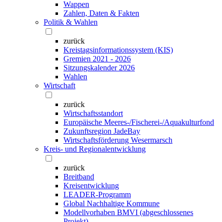
Wappen
Zahlen, Daten & Fakten
Politik & Wahlen
zurück
Kreistagsinformationssystem (KIS)
Gremien 2021 - 2026
Sitzungskalender 2026
Wahlen
Wirtschaft
zurück
Wirtschaftsstandort
Europäische Meeres-/Fischerei-/Aquakulturfond
Zukunftsregion JadeBay
Wirtschaftsförderung Wesermarsch
Kreis- und Regionalentwicklung
zurück
Breitband
Kreisentwicklung
LEADER-Programm
Global Nachhaltige Kommune
Modellvorhaben BMVI (abgeschlossenes
Projekt)