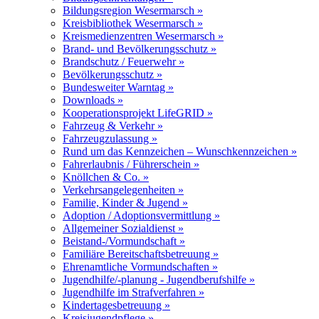
Bildungsregion Wesermarsch »
Kreisbibliothek Wesermarsch »
Kreismedienzentren Wesermarsch »
Brand- und Bevölkerungsschutz »
Brandschutz / Feuerwehr »
Bevölkerungsschutz »
Bundesweiter Warntag »
Downloads »
Kooperationsprojekt LifeGRID »
Fahrzeug & Verkehr »
Fahrzeugzulassung »
Rund um das Kennzeichen – Wunschkennzeichen »
Fahrerlaubnis / Führerschein »
Knöllchen & Co. »
Verkehrsangelegenheiten »
Familie, Kinder & Jugend »
Adoption / Adoptionsvermittlung »
Allgemeiner Sozialdienst »
Beistand-/Vormundschaft »
Familiäre Bereitschaftsbetreuung »
Ehrenamtliche Vormundschaften »
Jugendhilfe/-planung - Jugendberufshilfe »
Jugendhilfe im Strafverfahren »
Kindertagesbetreuung »
Kreisjugendpflege »