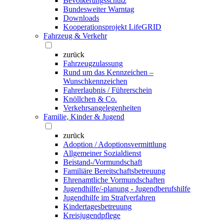
Bevölkerungsschutz
Bundesweiter Warntag
Downloads
Kooperationsprojekt LifeGRID
Fahrzeug & Verkehr
zurück
Fahrzeugzulassung
Rund um das Kennzeichen –
Wunschkennzeichen
Fahrerlaubnis / Führerschein
Knöllchen & Co.
Verkehrsangelegenheiten
Familie, Kinder & Jugend
zurück
Adoption / Adoptionsvermittlung
Allgemeiner Sozialdienst
Beistand-/Vormundschaft
Familiäre Bereitschaftsbetreuung
Ehrenamtliche Vormundschaften
Jugendhilfe/-planung - Jugendberufshilfe
Jugendhilfe im Strafverfahren
Kindertagesbetreuung
Kreisjugendpflege