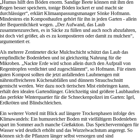
„Humus hilft den Böden enorm. Sandige Beete können mit ihm den
Regen besser speichern, tonige Böden lockert er und macht sie
durchlässiger“, erklärt Klimaanpassungsmanager Sönke Hofmann.
Mindestens ein Komposthaufen gehört für ihn in jeden Garten ­- allein
der Bequemlichkeit wegen. „Der Aufwand, das Laub
zusammenzurechen, es in Säcke zu füllen und auch noch abzufahren,
ist doch viel größer, als es zu kompostieren oder damit zu mulchen“,
argumentiert er.
Als mehrere Zentimeter dicke Mulchschicht schützt das Laub das
empfindliche Bodenleben und ist gleichzeitig Nahrung für die
Mikroben. „Nackte Erde wird schon allein durch den Aufprall von
Regentropfen verdichtet und zugeschlämmt“, so Hofmann. Für einen
guten Kompost sollten die jetzt anfallenden Laubmengen mit
nährstoffreicheren Küchenabfällen und dünnem Strauchschnitt
gemischt werden. Wer dazu noch tierischen Mist einbringen kann,
erhält den idealen Gartendünger. Gleichzeitig sind größere Laubhaufen
das perfekte Winterquartier für die Schneckenpolizei im Garten: Igel,
Erdkröten und Blindschleichen.
Ein weiterer Vorteil mit Blick auf längere Trockenphasen infolge des
Klimawandels: Ein humusreicher Boden mit vielfältigem Bodenleben
spart im Sommer auch manche Gießaktion. Das Speichervermögen für
Wasser wird deutlich erhöht und das Wurzelwachstum angeregt. So
können sich die Pflanzen länger selbst versorgen und sind