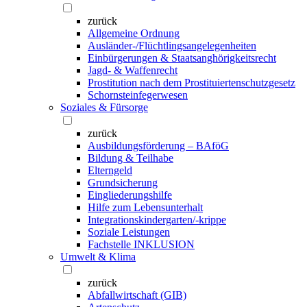
zurück
Allgemeine Ordnung
Ausländer-/Flüchtlingsangelegenheiten
Einbürgerungen & Staatsanghörigkeitsrecht
Jagd- & Waffenrecht
Prostitution nach dem Prostituiertenschutzgesetz
Schornsteinfegerwesen
Soziales & Fürsorge
zurück
Ausbildungsförderung – BAföG
Bildung & Teilhabe
Elterngeld
Grundsicherung
Eingliederungshilfe
Hilfe zum Lebensunterhalt
Integrationskindergarten/-krippe
Soziale Leistungen
Fachstelle INKLUSION
Umwelt & Klima
zurück
Abfallwirtschaft (GIB)