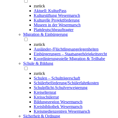
zurück
Aktuell: KulturPass
Kulturstiftung Wesermarsch
Kulturelle Projektförderung
Museen in der Wesermarsch
Plattdeutschbeauftragter
Migration & Einbürgerung
zurück
Ausländer-/Flüchtlingsangelegenheiten
Einbürgerungen – Staatsangehörigkeitsrecht
Koordinierungsstelle Migration & Teilhabe
Schule & Bildung
zurück
Schulen – Schulträgerschaft
Schülerbeförderung/Schülerfahrtkosten
Schulpflicht-Schulverweigerung
Kreiselternrat
Kreisschülerrat
Bildungsregion Wesermarsch
Kreisbibliothek Wesermarsch
Kreismedienzentren Wesermarsch
Sicherheit & Ordnung