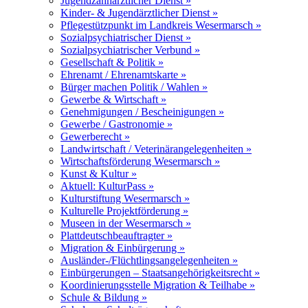
Jugendzahnärztlicher Dienst »
Kinder- & Jugendärztlicher Dienst »
Pflegestützpunkt im Landkreis Wesermarsch »
Sozialpsychiatrischer Dienst »
Sozialpsychiatrischer Verbund »
Gesellschaft & Politik »
Ehrenamt / Ehrenamtskarte »
Bürger machen Politik / Wahlen »
Gewerbe & Wirtschaft »
Genehmigungen / Bescheinigungen »
Gewerbe / Gastronomie »
Gewerberecht »
Landwirtschaft / Veterinärangelegenheiten »
Wirtschaftsförderung Wesermarsch »
Kunst & Kultur »
Aktuell: KulturPass »
Kulturstiftung Wesermarsch »
Kulturelle Projektförderung »
Museen in der Wesermarsch »
Plattdeutschbeauftragter »
Migration & Einbürgerung »
Ausländer-/Flüchtlingsangelegenheiten »
Einbürgerungen – Staatsangehörigkeitsrecht »
Koordinierungsstelle Migration & Teilhabe »
Schule & Bildung »