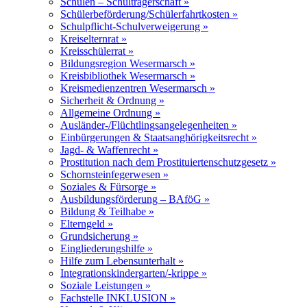
Schulen – Schulträgerschaft »
Schülerbeförderung/Schülerfahrtkosten »
Schulpflicht-Schulverweigerung »
Kreiselternrat »
Kreisschülerrat »
Bildungsregion Wesermarsch »
Kreisbibliothek Wesermarsch »
Kreismedienzentren Wesermarsch »
Sicherheit & Ordnung »
Allgemeine Ordnung »
Ausländer-/Flüchtlingsangelegenheiten »
Einbürgerungen & Staatsanghörigkeitsrecht »
Jagd- & Waffenrecht »
Prostitution nach dem Prostituiertenschutzgesetz »
Schornsteinfegerwesen »
Soziales & Fürsorge »
Ausbildungsförderung – BAföG »
Bildung & Teilhabe »
Elterngeld »
Grundsicherung »
Eingliederungshilfe »
Hilfe zum Lebensunterhalt »
Integrationskindergarten/-krippe »
Soziale Leistungen »
Fachstelle INKLUSION »