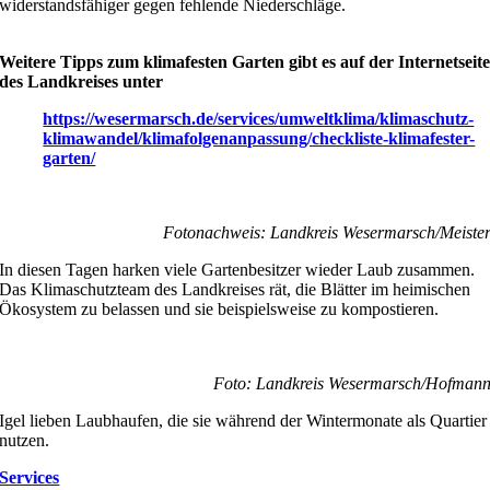
widerstandsfähiger gegen fehlende Niederschläge.
.
Weitere Tipps zum klimafesten Garten gibt es auf der Internetseit
des Landkreises unter
https://wesermarsch.de/services/umweltklima/klimaschutz-
klimawandel/klimafolgenanpassung/checkliste-klimafester-
garten/
Fotonachweis: Landkreis Wesermarsch/Meiste
In diesen Tagen harken viele Gartenbesitzer wieder Laub zusammen.
Das Klimaschutzteam des Landkreises rät, die Blätter im heimischen
Ökosystem zu belassen und sie beispielsweise zu kompostieren.
Foto: Landkreis Wesermarsch/Hofman
Igel lieben Laubhaufen, die sie während der Wintermonate als Quartier
nutzen.
Services