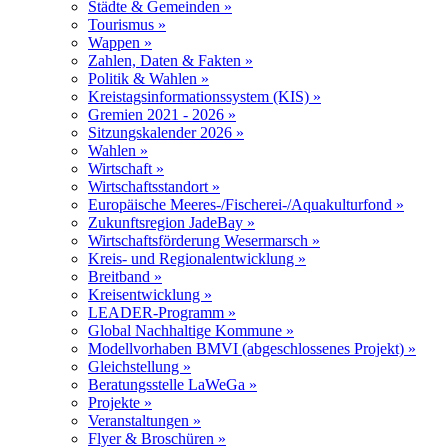
Städte & Gemeinden »
Tourismus »
Wappen »
Zahlen, Daten & Fakten »
Politik & Wahlen »
Kreistagsinformationssystem (KIS) »
Gremien 2021 - 2026 »
Sitzungskalender 2026 »
Wahlen »
Wirtschaft »
Wirtschaftsstandort »
Europäische Meeres-/Fischerei-/Aquakulturfond »
Zukunftsregion JadeBay »
Wirtschaftsförderung Wesermarsch »
Kreis- und Regionalentwicklung »
Breitband »
Kreisentwicklung »
LEADER-Programm »
Global Nachhaltige Kommune »
Modellvorhaben BMVI (abgeschlossenes Projekt) »
Gleichstellung »
Beratungsstelle LaWeGa »
Projekte »
Veranstaltungen »
Flyer & Broschüren »