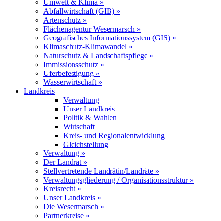
Umwelt & Klima »
Abfallwirtschaft (GIB) »
Artenschutz »
Flächenagentur Wesermarsch »
Geografisches Informationssystem (GIS) »
Klimaschutz-Klimawandel »
Naturschutz & Landschaftspflege »
Immissionsschutz »
Uferbefestigung »
Wasserwirtschaft »
Landkreis
Verwaltung
Unser Landkreis
Politik & Wahlen
Wirtschaft
Kreis- und Regionalentwicklung
Gleichstellung
Verwaltung »
Der Landrat »
Stellvertretende Landrätin/Landräte »
Verwaltungsgliederung / Organisationsstruktur »
Kreisrecht »
Unser Landkreis »
Die Wesermarsch »
Partnerkreise »