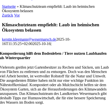
Startseite
»
Klimaschutzteam empfiehlt: Laub im heimischen
Ökosystem belassen
Zurück
Vor
Klimaschutzteam empfiehlt: Laub im heimischen
Ökosystem belassen
kerstin.kleemann@wesermarsch.de
2025-10-
16T11:35:25+02:00
2025-10-16
|
Kompostierung hilft dem Bodenleben / Tiere nutzen Laubhaufen
als Winterquartier
Vielerorts greifen jetzt Gartenbesitzer zu Rechen und Säcken, um Laub
von Flächen zu entfernen und zu entsorgen. Doch was den Menschen
viel Arbeit bereitet, ist wertvoller Rohstoff für die Natur und Umwelt.
Die ausgedienten Blätter haben nicht nur eine wichtige Funktion im
Nährstoffkreislauf. Kompostiert oder als Mulchschicht helfen sie dem
Ökosystem Garten, sich an die Herausforderungen des Klimawandels
anzupassen. Das Klimaschutzteam des Landkreises Wesermarsch gibt
deshalb Tipps zur Humuswirtschaft, die für eine bessere Speicherung
des Wassers im Boden sorgt.