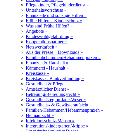
Pflegekinder, Pflegekinderdienst »
Unterhaltsvorschuss »
Finanzielle und sonstige Hilfen »
Frühe Hilfen – Kinderschutz »
Was sind Frühe Hilfen? »
Angebote »
Kindeswohlgefährdung »
Kooperationspartner »
Netzwerkarbeit »
Aus der Presse – Downloads »
Familienhebammen/Hebammenpraxen »
Finanzen & Haushalt »
Kämmerei - Haushalt »
Kreiskasse »
Kreiskasse - Bankverbindung »
Gesundheit & Pflege »
Amtsärztlicher Dienst »
Betreuung/Betreuungsrecht »
Gesundheitsregion Jade-Weser »
Gesundheits- & Gewässeraufsicht »
Familien-Hebammen/Hebammenpraxen »
Heimaufsicht »
Infektionsschutz-Masern »
Integrationskindergarten/-krippe »