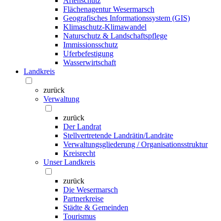
Artenschutz
Flächenagentur Wesermarsch
Geografisches Informationssystem (GIS)
Klimaschutz-Klimawandel
Naturschutz & Landschaftspflege
Immissionsschutz
Uferbefestigung
Wasserwirtschaft
Landkreis
zurück
Verwaltung
zurück
Der Landrat
Stellvertretende Landrätin/Landräte
Verwaltungsgliederung / Organisationsstruktur
Kreisrecht
Unser Landkreis
zurück
Die Wesermarsch
Partnerkreise
Städte & Gemeinden
Tourismus