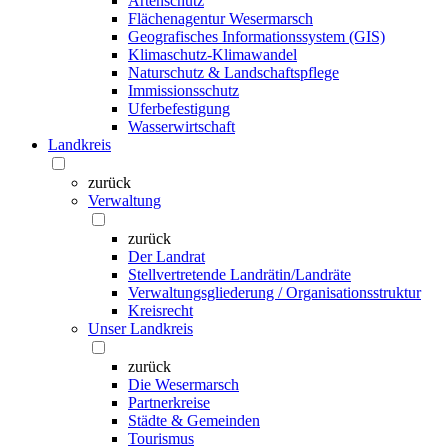
Artenschutz
Flächenagentur Wesermarsch
Geografisches Informationssystem (GIS)
Klimaschutz-Klimawandel
Naturschutz & Landschaftspflege
Immissionsschutz
Uferbefestigung
Wasserwirtschaft
Landkreis
zurück
Verwaltung
zurück
Der Landrat
Stellvertretende Landrätin/Landräte
Verwaltungsgliederung / Organisationsstruktur
Kreisrecht
Unser Landkreis
zurück
Die Wesermarsch
Partnerkreise
Städte & Gemeinden
Tourismus