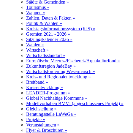
Städte & Gemeinden »
Tourismus »
Wappen »
Zahlen, Daten & Fakten »
Politik & Wahlen »
Kreistagsinformationssystem (KIS) »
Gremien 2021 - 2026 »
Sitzungskalender 2026 »
Wahlen »
Wirtschaft »
Wirtschaftsstandort »
Europäische Meeres-/Fischerei-/Aquakulturfond »
Zukunftsregion JadeBay »
Wirtschaftsförderung Wesermarsch »
Kreis- und Regionalentwicklung »
Breitband »
Kreisentwicklung »
LEADER-Programm »
Global Nachhaltige Kommune »
Modellvorhaben BMVI (abgeschlossenes Projekt) »
Gleichstellung »
Beratungsstelle LaWeGa »
Projekte »
Veranstaltungen »
Flyer & Broschüren »