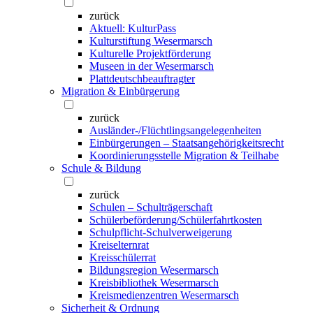
zurück
Aktuell: KulturPass
Kulturstiftung Wesermarsch
Kulturelle Projektförderung
Museen in der Wesermarsch
Plattdeutschbeauftragter
Migration & Einbürgerung
zurück
Ausländer-/Flüchtlingsangelegenheiten
Einbürgerungen – Staatsangehörigkeitsrecht
Koordinierungsstelle Migration & Teilhabe
Schule & Bildung
zurück
Schulen – Schulträgerschaft
Schülerbeförderung/Schülerfahrtkosten
Schulpflicht-Schulverweigerung
Kreiselternrat
Kreisschülerrat
Bildungsregion Wesermarsch
Kreisbibliothek Wesermarsch
Kreismedienzentren Wesermarsch
Sicherheit & Ordnung