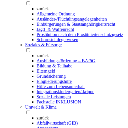
zurück
Allgemeine Ordnung
Ausländer-/Flüchtlingsangelegenheiten
Einbürgerungen & Staatsanghörigkeitsrecht
Jagd- & Waffenrecht
Prostitution nach dem Prostituiertenschutzgesetz
Schornsteinfegerwesen
Soziales & Fürsorge
zurück
Ausbildungsförderung – BAföG
Bildung & Teilhabe
Elterngeld
Grundsicherung
Eingliederungshilfe
Hilfe zum Lebensunterhalt
Integrationskindergarten/-krippe
Soziale Leistungen
Fachstelle INKLUSION
Umwelt & Klima
zurück
Abfallwirtschaft (GIB)