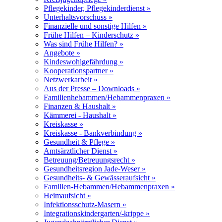
Pflegekinder, Pflegekinderdienst »
Unterhaltsvorschuss »
Finanzielle und sonstige Hilfen »
Frühe Hilfen – Kinderschutz »
Was sind Frühe Hilfen? »
Angebote »
Kindeswohlgefährdung »
Kooperationspartner »
Netzwerkarbeit »
Aus der Presse – Downloads »
Familienhebammen/Hebammenpraxen »
Finanzen & Haushalt »
Kämmerei - Haushalt »
Kreiskasse »
Kreiskasse - Bankverbindung »
Gesundheit & Pflege »
Amtsärztlicher Dienst »
Betreuung/Betreuungsrecht »
Gesundheitsregion Jade-Weser »
Gesundheits- & Gewässeraufsicht »
Familien-Hebammen/Hebammenpraxen »
Heimaufsicht »
Infektionsschutz-Masern »
Integrationskindergarten/-krippe »