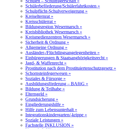
Schulen – Schulträgerschaft »
Schülerbeförderung/Schülerfahrtkosten »
Schulpflicht-Schulverweigerung »
Kreiselternrat »
Kreisschülerrat »
Bildungsregion Wesermarsch »
Kreisbibliothek Wesermarsch »
Kreismedienzentren Wesermarsch »
Sicherheit & Ordnung »
Allgemeine Ordnung »
Ausländer-/Flüchtlingsangelegenheiten »
Einbürgerungen & Staatsanghörigkeitsrecht »
Jagd- & Waffenrecht »
Prostitution nach dem Prostituiertenschutzgesetz »
Schornsteinfegerwesen »
Soziales & Fürsorge »
Ausbildungsförderung – BAföG »
Bildung & Teilhabe »
Elterngeld »
Grundsicherung »
Eingliederungshilfe »
Hilfe zum Lebensunterhalt »
Integrationskindergarten/-krippe »
Soziale Leistungen »
Fachstelle INKLUSION »