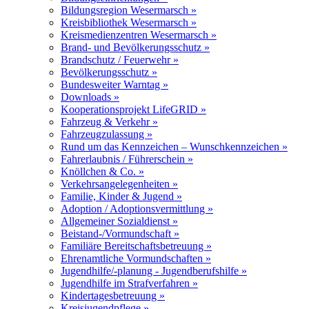
Bildungsregion Wesermarsch »
Kreisbibliothek Wesermarsch »
Kreismedienzentren Wesermarsch »
Brand- und Bevölkerungsschutz »
Brandschutz / Feuerwehr »
Bevölkerungsschutz »
Bundesweiter Warntag »
Downloads »
Kooperationsprojekt LifeGRID »
Fahrzeug & Verkehr »
Fahrzeugzulassung »
Rund um das Kennzeichen – Wunschkennzeichen »
Fahrerlaubnis / Führerschein »
Knöllchen & Co. »
Verkehrsangelegenheiten »
Familie, Kinder & Jugend »
Adoption / Adoptionsvermittlung »
Allgemeiner Sozialdienst »
Beistand-/Vormundschaft »
Familiäre Bereitschaftsbetreuung »
Ehrenamtliche Vormundschaften »
Jugendhilfe/-planung - Jugendberufshilfe »
Jugendhilfe im Strafverfahren »
Kindertagesbetreuung »
Kreisjugendpflege »