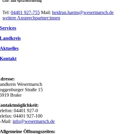
Lese- und Sprachförderung
Tel:
04401 927-755
Mail:
heidrun.harms@wesermarsch.de
weitere Ansprechpartner:innen
Services
Landkreis
Aktuelles
Kontakt
dresse:
andkreis Wesermarsch
oggenburger Straße 15
6919 Brake
ontaktmöglichkeit:
elefon: 04401 927-0
elefax: 04401 927-100
-Mail:
info@wesermarsch.de
Allgemeine Öffnungszeiten: