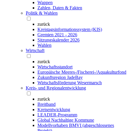
Wappen
Zahlen, Daten & Fakten
Politik & Wahlen
zurück
Kreistagsinformationssystem (KIS)
Gremien 2021 - 2026
Sitzungskalender 2026
Wahlen
Wirtschaft
zurück
Wirtschaftsstandort
Europäische Meeres-/Fischerei-/Aquakulturfond
Zukunftsregion JadeBay
Wirtschaftsförderung Wesermarsch
Kreis- und Regionalentwicklung
zurück
Breitband
Kreisentwicklung
LEADER-Programm
Global Nachhaltige Kommune
Modellvorhaben BMVI (abgeschlossenes
Projekt)