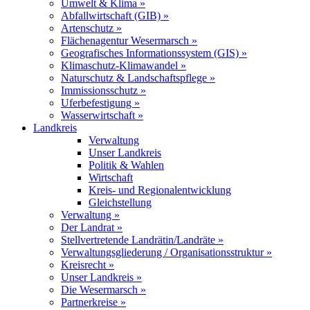
Umwelt & Klima »
Abfallwirtschaft (GIB) »
Artenschutz »
Flächenagentur Wesermarsch »
Geografisches Informationssystem (GIS) »
Klimaschutz-Klimawandel »
Naturschutz & Landschaftspflege »
Immissionsschutz »
Uferbefestigung »
Wasserwirtschaft »
Landkreis
Verwaltung
Unser Landkreis
Politik & Wahlen
Wirtschaft
Kreis- und Regionalentwicklung
Gleichstellung
Verwaltung »
Der Landrat »
Stellvertretende Landrätin/Landräte »
Verwaltungsgliederung / Organisationsstruktur »
Kreisrecht »
Unser Landkreis »
Die Wesermarsch »
Partnerkreise »