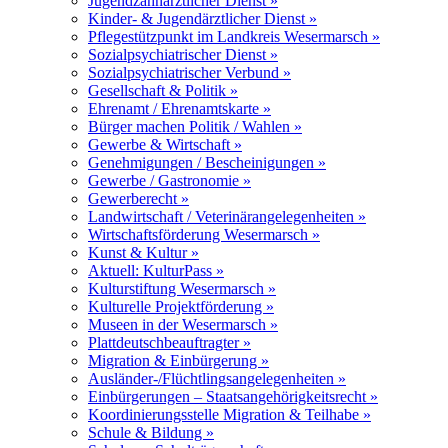
Jugendzahnärztlicher Dienst »
Kinder- & Jugendärztlicher Dienst »
Pflegestützpunkt im Landkreis Wesermarsch »
Sozialpsychiatrischer Dienst »
Sozialpsychiatrischer Verbund »
Gesellschaft & Politik »
Ehrenamt / Ehrenamtskarte »
Bürger machen Politik / Wahlen »
Gewerbe & Wirtschaft »
Genehmigungen / Bescheinigungen »
Gewerbe / Gastronomie »
Gewerberecht »
Landwirtschaft / Veterinärangelegenheiten »
Wirtschaftsförderung Wesermarsch »
Kunst & Kultur »
Aktuell: KulturPass »
Kulturstiftung Wesermarsch »
Kulturelle Projektförderung »
Museen in der Wesermarsch »
Plattdeutschbeauftragter »
Migration & Einbürgerung »
Ausländer-/Flüchtlingsangelegenheiten »
Einbürgerungen – Staatsangehörigkeitsrecht »
Koordinierungsstelle Migration & Teilhabe »
Schule & Bildung »