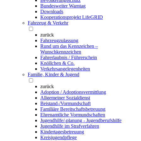
Bevölkerungsschutz
Bundesweiter Warntag
Downloads
Kooperationsprojekt LifeGRID
Fahrzeug & Verkehr
zurück
Fahrzeugzulassung
Rund um das Kennzeichen –
Wunschkennzeichen
Fahrerlaubnis / Führerschein
Knöllchen & Co.
Verkehrsangelegenheiten
Familie, Kinder & Jugend
zurück
Adoption / Adoptionsvermittlung
Allgemeiner Sozialdienst
Beistand-/Vormundschaft
Familiäre Bereitschaftsbetreuung
Ehrenamtliche Vormundschaften
Jugendhilfe/-planung - Jugendberufshilfe
Jugendhilfe im Strafverfahren
Kindertagesbetreuung
Kreisjugendpflege