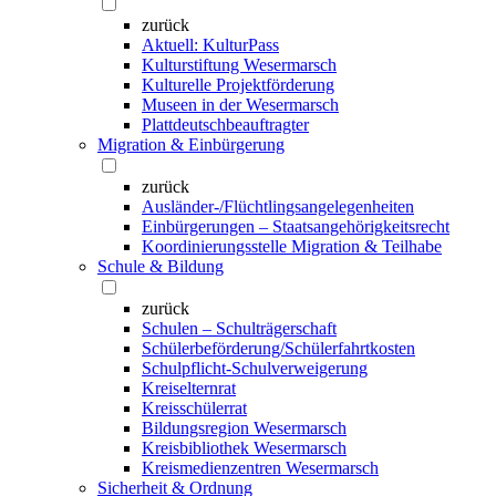
zurück
Aktuell: KulturPass
Kulturstiftung Wesermarsch
Kulturelle Projektförderung
Museen in der Wesermarsch
Plattdeutschbeauftragter
Migration & Einbürgerung
zurück
Ausländer-/Flüchtlingsangelegenheiten
Einbürgerungen – Staatsangehörigkeitsrecht
Koordinierungsstelle Migration & Teilhabe
Schule & Bildung
zurück
Schulen – Schulträgerschaft
Schülerbeförderung/Schülerfahrtkosten
Schulpflicht-Schulverweigerung
Kreiselternrat
Kreisschülerrat
Bildungsregion Wesermarsch
Kreisbibliothek Wesermarsch
Kreismedienzentren Wesermarsch
Sicherheit & Ordnung