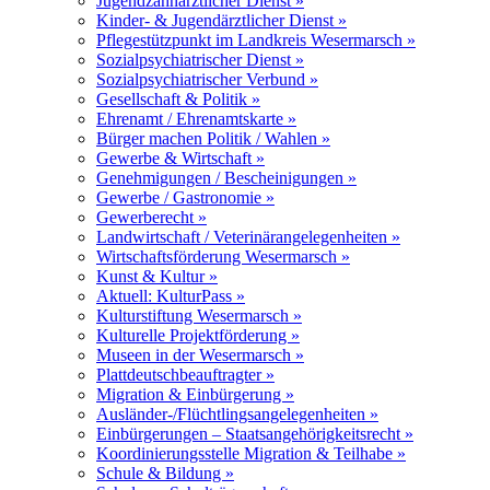
Jugendzahnärztlicher Dienst »
Kinder- & Jugendärztlicher Dienst »
Pflegestützpunkt im Landkreis Wesermarsch »
Sozialpsychiatrischer Dienst »
Sozialpsychiatrischer Verbund »
Gesellschaft & Politik »
Ehrenamt / Ehrenamtskarte »
Bürger machen Politik / Wahlen »
Gewerbe & Wirtschaft »
Genehmigungen / Bescheinigungen »
Gewerbe / Gastronomie »
Gewerberecht »
Landwirtschaft / Veterinärangelegenheiten »
Wirtschaftsförderung Wesermarsch »
Kunst & Kultur »
Aktuell: KulturPass »
Kulturstiftung Wesermarsch »
Kulturelle Projektförderung »
Museen in der Wesermarsch »
Plattdeutschbeauftragter »
Migration & Einbürgerung »
Ausländer-/Flüchtlingsangelegenheiten »
Einbürgerungen – Staatsangehörigkeitsrecht »
Koordinierungsstelle Migration & Teilhabe »
Schule & Bildung »