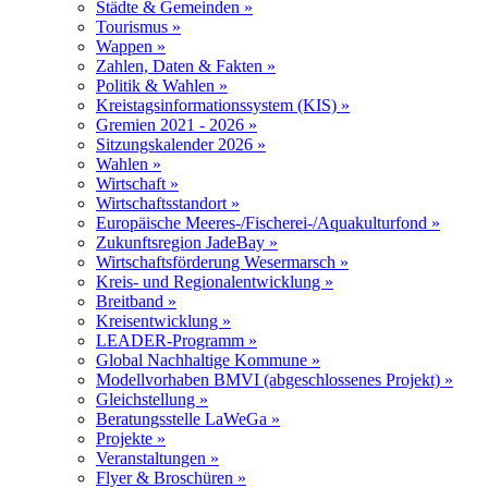
Städte & Gemeinden »
Tourismus »
Wappen »
Zahlen, Daten & Fakten »
Politik & Wahlen »
Kreistagsinformationssystem (KIS) »
Gremien 2021 - 2026 »
Sitzungskalender 2026 »
Wahlen »
Wirtschaft »
Wirtschaftsstandort »
Europäische Meeres-/Fischerei-/Aquakulturfond »
Zukunftsregion JadeBay »
Wirtschaftsförderung Wesermarsch »
Kreis- und Regionalentwicklung »
Breitband »
Kreisentwicklung »
LEADER-Programm »
Global Nachhaltige Kommune »
Modellvorhaben BMVI (abgeschlossenes Projekt) »
Gleichstellung »
Beratungsstelle LaWeGa »
Projekte »
Veranstaltungen »
Flyer & Broschüren »