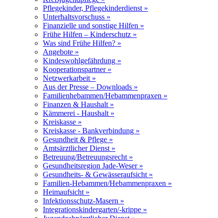
Pflegekinder, Pflegekinderdienst »
Unterhaltsvorschuss »
Finanzielle und sonstige Hilfen »
Frühe Hilfen – Kinderschutz »
Was sind Frühe Hilfen? »
Angebote »
Kindeswohlgefährdung »
Kooperationspartner »
Netzwerkarbeit »
Aus der Presse – Downloads »
Familienhebammen/Hebammenpraxen »
Finanzen & Haushalt »
Kämmerei - Haushalt »
Kreiskasse »
Kreiskasse - Bankverbindung »
Gesundheit & Pflege »
Amtsärztlicher Dienst »
Betreuung/Betreuungsrecht »
Gesundheitsregion Jade-Weser »
Gesundheits- & Gewässeraufsicht »
Familien-Hebammen/Hebammenpraxen »
Heimaufsicht »
Infektionsschutz-Masern »
Integrationskindergarten/-krippe »