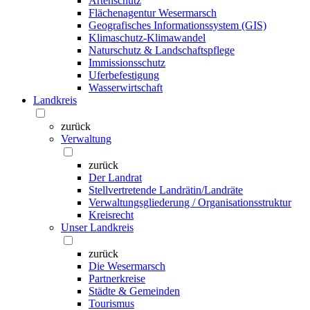
Artenschutz
Flächenagentur Wesermarsch
Geografisches Informationssystem (GIS)
Klimaschutz-Klimawandel
Naturschutz & Landschaftspflege
Immissionsschutz
Uferbefestigung
Wasserwirtschaft
Landkreis
zurück
Verwaltung
zurück
Der Landrat
Stellvertretende Landrätin/Landräte
Verwaltungsgliederung / Organisationsstruktur
Kreisrecht
Unser Landkreis
zurück
Die Wesermarsch
Partnerkreise
Städte & Gemeinden
Tourismus