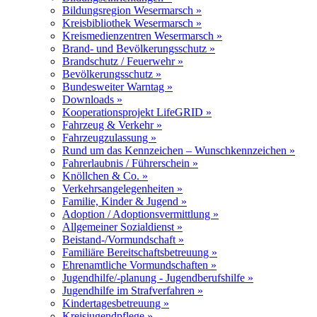
Bildungsregion Wesermarsch »
Kreisbibliothek Wesermarsch »
Kreismedienzentren Wesermarsch »
Brand- und Bevölkerungsschutz »
Brandschutz / Feuerwehr »
Bevölkerungsschutz »
Bundesweiter Warntag »
Downloads »
Kooperationsprojekt LifeGRID »
Fahrzeug & Verkehr »
Fahrzeugzulassung »
Rund um das Kennzeichen – Wunschkennzeichen »
Fahrerlaubnis / Führerschein »
Knöllchen & Co. »
Verkehrsangelegenheiten »
Familie, Kinder & Jugend »
Adoption / Adoptionsvermittlung »
Allgemeiner Sozialdienst »
Beistand-/Vormundschaft »
Familiäre Bereitschaftsbetreuung »
Ehrenamtliche Vormundschaften »
Jugendhilfe/-planung - Jugendberufshilfe »
Jugendhilfe im Strafverfahren »
Kindertagesbetreuung »
Kreisjugendpflege »