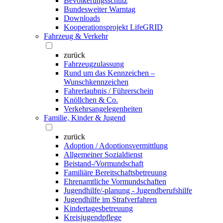
Bevölkerungsschutz
Bundesweiter Warntag
Downloads
Kooperationsprojekt LifeGRID
Fahrzeug & Verkehr
zurück
Fahrzeugzulassung
Rund um das Kennzeichen –
Wunschkennzeichen
Fahrerlaubnis / Führerschein
Knöllchen & Co.
Verkehrsangelegenheiten
Familie, Kinder & Jugend
zurück
Adoption / Adoptionsvermittlung
Allgemeiner Sozialdienst
Beistand-/Vormundschaft
Familiäre Bereitschaftsbetreuung
Ehrenamtliche Vormundschaften
Jugendhilfe/-planung - Jugendberufshilfe
Jugendhilfe im Strafverfahren
Kindertagesbetreuung
Kreisjugendpflege