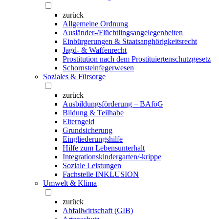
zurück
Allgemeine Ordnung
Ausländer-/Flüchtlingsangelegenheiten
Einbürgerungen & Staatsanghörigkeitsrecht
Jagd- & Waffenrecht
Prostitution nach dem Prostituiertenschutzgesetz
Schornsteinfegerwesen
Soziales & Fürsorge
zurück
Ausbildungsförderung – BAföG
Bildung & Teilhabe
Elterngeld
Grundsicherung
Eingliederungshilfe
Hilfe zum Lebensunterhalt
Integrationskindergarten/-krippe
Soziale Leistungen
Fachstelle INKLUSION
Umwelt & Klima
zurück
Abfallwirtschaft (GIB)