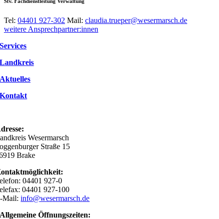
Stv. Fachdienstleitung Verwaltung
Tel:
04401 927-302
Mail:
claudia.trueper@wesermarsch.de
weitere Ansprechpartner:innen
Services
Landkreis
Aktuelles
Kontakt
dresse:
andkreis Wesermarsch
oggenburger Straße 15
6919 Brake
ontaktmöglichkeit:
elefon: 04401 927-0
elefax: 04401 927-100
-Mail:
info@wesermarsch.de
Allgemeine Öffnungszeiten: