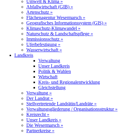
Umwelt & Klima »
Abfallwirtschaft (GIB) »
Artenschutz »
Flächenagentur Wesermarsch »
Geografisches Informationssystem (GIS) »
Klimaschutz-Klimawandel »
Naturschutz & Landschaftspflege »
Immissionsschutz »
Uferbefestigung »
Wasserwirtschaft »
Landkreis
Verwaltung
Unser Landkreis
Politik & Wahlen
Wirtschaft
Kreis- und Regionalentwicklung
Gleichstellung
Verwaltung »
Der Landrat »
Stellvertretende Landrätin/Landräte »
Verwaltungsgliederung / Organisationsstruktur »
Kreisrecht »
Unser Landkreis »
Die Wesermarsch »
Partnerkreise »