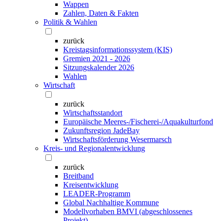
Wappen
Zahlen, Daten & Fakten
Politik & Wahlen
zurück
Kreistagsinformationssystem (KIS)
Gremien 2021 - 2026
Sitzungskalender 2026
Wahlen
Wirtschaft
zurück
Wirtschaftsstandort
Europäische Meeres-/Fischerei-/Aquakulturfond
Zukunftsregion JadeBay
Wirtschaftsförderung Wesermarsch
Kreis- und Regionalentwicklung
zurück
Breitband
Kreisentwicklung
LEADER-Programm
Global Nachhaltige Kommune
Modellvorhaben BMVI (abgeschlossenes
Projekt)