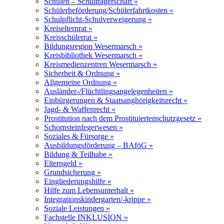
Schulen – Schulträgerschaft »
Schülerbeförderung/Schülerfahrtkosten »
Schulpflicht-Schulverweigerung »
Kreiselternrat »
Kreisschülerrat »
Bildungsregion Wesermarsch »
Kreisbibliothek Wesermarsch »
Kreismedienzentren Wesermarsch »
Sicherheit & Ordnung »
Allgemeine Ordnung »
Ausländer-/Flüchtlingsangelegenheiten »
Einbürgerungen & Staatsanghörigkeitsrecht »
Jagd- & Waffenrecht »
Prostitution nach dem Prostituiertenschutzgesetz »
Schornsteinfegerwesen »
Soziales & Fürsorge »
Ausbildungsförderung – BAföG »
Bildung & Teilhabe »
Elterngeld »
Grundsicherung »
Eingliederungshilfe »
Hilfe zum Lebensunterhalt »
Integrationskindergarten/-krippe »
Soziale Leistungen »
Fachstelle INKLUSION »