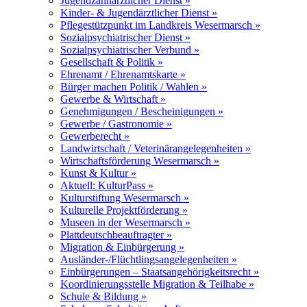
Jugendzahnärztlicher Dienst »
Kinder- & Jugendärztlicher Dienst »
Pflegestützpunkt im Landkreis Wesermarsch »
Sozialpsychiatrischer Dienst »
Sozialpsychiatrischer Verbund »
Gesellschaft & Politik »
Ehrenamt / Ehrenamtskarte »
Bürger machen Politik / Wahlen »
Gewerbe & Wirtschaft »
Genehmigungen / Bescheinigungen »
Gewerbe / Gastronomie »
Gewerberecht »
Landwirtschaft / Veterinärangelegenheiten »
Wirtschaftsförderung Wesermarsch »
Kunst & Kultur »
Aktuell: KulturPass »
Kulturstiftung Wesermarsch »
Kulturelle Projektförderung »
Museen in der Wesermarsch »
Plattdeutschbeauftragter »
Migration & Einbürgerung »
Ausländer-/Flüchtlingsangelegenheiten »
Einbürgerungen – Staatsangehörigkeitsrecht »
Koordinierungsstelle Migration & Teilhabe »
Schule & Bildung »