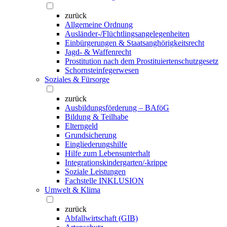
zurück
Allgemeine Ordnung
Ausländer-/Flüchtlingsangelegenheiten
Einbürgerungen & Staatsanghörigkeitsrecht
Jagd- & Waffenrecht
Prostitution nach dem Prostituiertenschutzgesetz
Schornsteinfegerwesen
Soziales & Fürsorge
zurück
Ausbildungsförderung – BAföG
Bildung & Teilhabe
Elterngeld
Grundsicherung
Eingliederungshilfe
Hilfe zum Lebensunterhalt
Integrationskindergarten/-krippe
Soziale Leistungen
Fachstelle INKLUSION
Umwelt & Klima
zurück
Abfallwirtschaft (GIB)