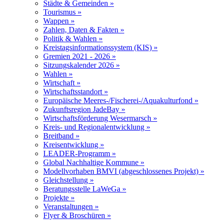
Städte & Gemeinden »
Tourismus »
Wappen »
Zahlen, Daten & Fakten »
Politik & Wahlen »
Kreistagsinformationssystem (KIS) »
Gremien 2021 - 2026 »
Sitzungskalender 2026 »
Wahlen »
Wirtschaft »
Wirtschaftsstandort »
Europäische Meeres-/Fischerei-/Aquakulturfond »
Zukunftsregion JadeBay »
Wirtschaftsförderung Wesermarsch »
Kreis- und Regionalentwicklung »
Breitband »
Kreisentwicklung »
LEADER-Programm »
Global Nachhaltige Kommune »
Modellvorhaben BMVI (abgeschlossenes Projekt) »
Gleichstellung »
Beratungsstelle LaWeGa »
Projekte »
Veranstaltungen »
Flyer & Broschüren »