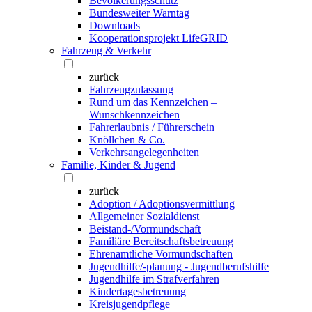
Bevölkerungsschutz
Bundesweiter Warntag
Downloads
Kooperationsprojekt LifeGRID
Fahrzeug & Verkehr
zurück
Fahrzeugzulassung
Rund um das Kennzeichen –
Wunschkennzeichen
Fahrerlaubnis / Führerschein
Knöllchen & Co.
Verkehrsangelegenheiten
Familie, Kinder & Jugend
zurück
Adoption / Adoptionsvermittlung
Allgemeiner Sozialdienst
Beistand-/Vormundschaft
Familiäre Bereitschaftsbetreuung
Ehrenamtliche Vormundschaften
Jugendhilfe/-planung - Jugendberufshilfe
Jugendhilfe im Strafverfahren
Kindertagesbetreuung
Kreisjugendpflege