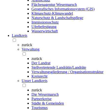
Artenschutz
Flächenagentur Wesermarsch
Geografisches Informationssystem (GIS)
Klimaschutz-Klimawandel
Naturschutz & Landschaftspflege
Immissionsschutz
Uferbefestigung
Wasserwirtschaft
Landkreis
zurück
Verwaltung
zurück
Der Landrat
Stellvertretende Landrätin/Landräte
Verwaltungsgliederung / Organisationsstruktur
Kreisrecht
Unser Landkreis
zurück
Die Wesermarsch
Partnerkreise
Städte & Gemeinden
Tourismus