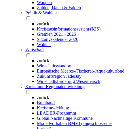
Wappen
Zahlen, Daten & Fakten
Politik & Wahlen
zurück
Kreistagsinformationssystem (KIS)
Gremien 2021 - 2026
Sitzungskalender 2026
Wahlen
Wirtschaft
zurück
Wirtschaftsstandort
Europäische Meeres-/Fischerei-/Aquakulturfond
Zukunftsregion JadeBay
Wirtschaftsförderung Wesermarsch
Kreis- und Regionalentwicklung
zurück
Breitband
Kreisentwicklung
LEADER-Programm
Global Nachhaltige Kommune
Modellvorhaben BMVI (abgeschlossenes
Projekt)