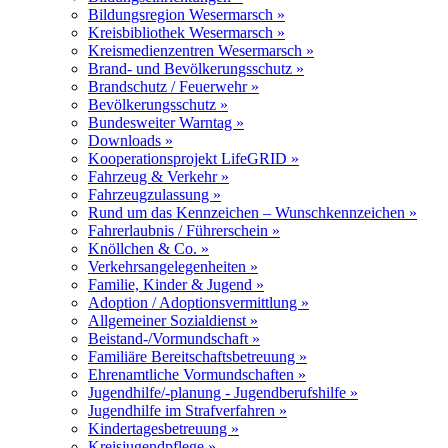
Bildungsregion Wesermarsch »
Kreisbibliothek Wesermarsch »
Kreismedienzentren Wesermarsch »
Brand- und Bevölkerungsschutz »
Brandschutz / Feuerwehr »
Bevölkerungsschutz »
Bundesweiter Warntag »
Downloads »
Kooperationsprojekt LifeGRID »
Fahrzeug & Verkehr »
Fahrzeugzulassung »
Rund um das Kennzeichen – Wunschkennzeichen »
Fahrerlaubnis / Führerschein »
Knöllchen & Co. »
Verkehrsangelegenheiten »
Familie, Kinder & Jugend »
Adoption / Adoptionsvermittlung »
Allgemeiner Sozialdienst »
Beistand-/Vormundschaft »
Familiäre Bereitschaftsbetreuung »
Ehrenamtliche Vormundschaften »
Jugendhilfe/-planung - Jugendberufshilfe »
Jugendhilfe im Strafverfahren »
Kindertagesbetreuung »
Kreisjugendpflege »