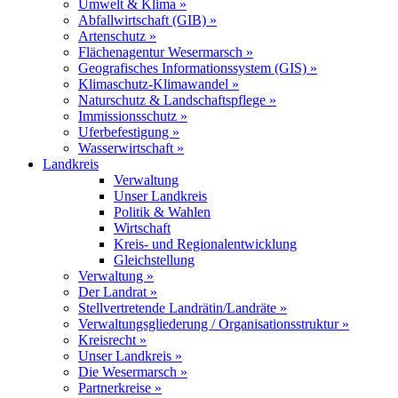
Umwelt & Klima »
Abfallwirtschaft (GIB) »
Artenschutz »
Flächenagentur Wesermarsch »
Geografisches Informationssystem (GIS) »
Klimaschutz-Klimawandel »
Naturschutz & Landschaftspflege »
Immissionsschutz »
Uferbefestigung »
Wasserwirtschaft »
Landkreis
Verwaltung
Unser Landkreis
Politik & Wahlen
Wirtschaft
Kreis- und Regionalentwicklung
Gleichstellung
Verwaltung »
Der Landrat »
Stellvertretende Landrätin/Landräte »
Verwaltungsgliederung / Organisationsstruktur »
Kreisrecht »
Unser Landkreis »
Die Wesermarsch »
Partnerkreise »