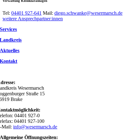
Verwaltung Kleinkläranlagen
Tel:
04401 927-641
Mail:
diego.schwanke@wesermarsch.de
weitere Ansprechpartner:innen
Services
Landkreis
Aktuelles
Kontakt
dresse:
andkreis Wesermarsch
oggenburger Straße 15
6919 Brake
ontaktmöglichkeit:
elefon: 04401 927-0
elefax: 04401 927-100
-Mail:
info@wesermarsch.de
Allgemeine Öffnungszeiten: