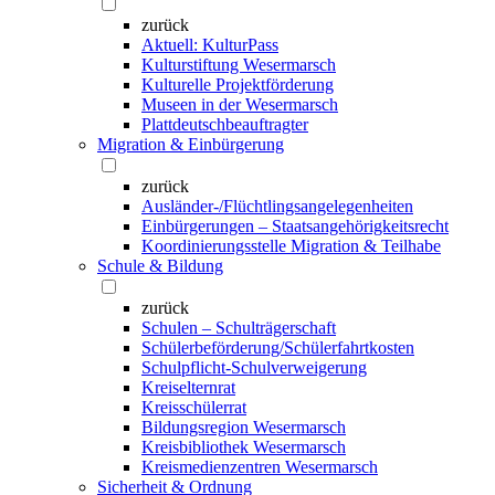
zurück
Aktuell: KulturPass
Kulturstiftung Wesermarsch
Kulturelle Projektförderung
Museen in der Wesermarsch
Plattdeutschbeauftragter
Migration & Einbürgerung
zurück
Ausländer-/Flüchtlingsangelegenheiten
Einbürgerungen – Staatsangehörigkeitsrecht
Koordinierungsstelle Migration & Teilhabe
Schule & Bildung
zurück
Schulen – Schulträgerschaft
Schülerbeförderung/Schülerfahrtkosten
Schulpflicht-Schulverweigerung
Kreiselternrat
Kreisschülerrat
Bildungsregion Wesermarsch
Kreisbibliothek Wesermarsch
Kreismedienzentren Wesermarsch
Sicherheit & Ordnung