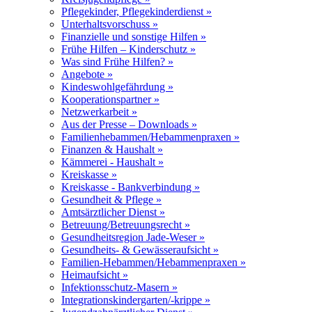
Pflegekinder, Pflegekinderdienst »
Unterhaltsvorschuss »
Finanzielle und sonstige Hilfen »
Frühe Hilfen – Kinderschutz »
Was sind Frühe Hilfen? »
Angebote »
Kindeswohlgefährdung »
Kooperationspartner »
Netzwerkarbeit »
Aus der Presse – Downloads »
Familienhebammen/Hebammenpraxen »
Finanzen & Haushalt »
Kämmerei - Haushalt »
Kreiskasse »
Kreiskasse - Bankverbindung »
Gesundheit & Pflege »
Amtsärztlicher Dienst »
Betreuung/Betreuungsrecht »
Gesundheitsregion Jade-Weser »
Gesundheits- & Gewässeraufsicht »
Familien-Hebammen/Hebammenpraxen »
Heimaufsicht »
Infektionsschutz-Masern »
Integrationskindergarten/-krippe »