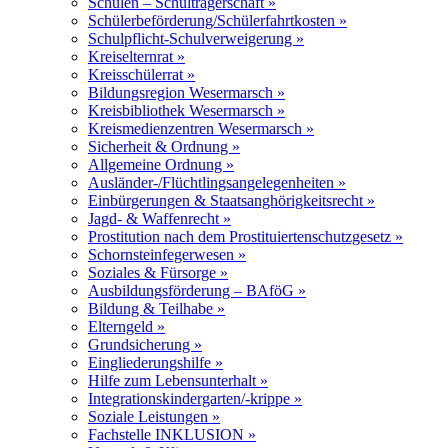
Schulen – Schulträgerschaft »
Schülerbeförderung/Schülerfahrtkosten »
Schulpflicht-Schulverweigerung »
Kreiselternrat »
Kreisschülerrat »
Bildungsregion Wesermarsch »
Kreisbibliothek Wesermarsch »
Kreismedienzentren Wesermarsch »
Sicherheit & Ordnung »
Allgemeine Ordnung »
Ausländer-/Flüchtlingsangelegenheiten »
Einbürgerungen & Staatsanghörigkeitsrecht »
Jagd- & Waffenrecht »
Prostitution nach dem Prostituiertenschutzgesetz »
Schornsteinfegerwesen »
Soziales & Fürsorge »
Ausbildungsförderung – BAföG »
Bildung & Teilhabe »
Elterngeld »
Grundsicherung »
Eingliederungshilfe »
Hilfe zum Lebensunterhalt »
Integrationskindergarten/-krippe »
Soziale Leistungen »
Fachstelle INKLUSION »