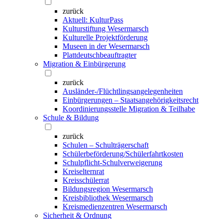
zurück
Aktuell: KulturPass
Kulturstiftung Wesermarsch
Kulturelle Projektförderung
Museen in der Wesermarsch
Plattdeutschbeauftragter
Migration & Einbürgerung
zurück
Ausländer-/Flüchtlingsangelegenheiten
Einbürgerungen – Staatsangehörigkeitsrecht
Koordinierungsstelle Migration & Teilhabe
Schule & Bildung
zurück
Schulen – Schulträgerschaft
Schülerbeförderung/Schülerfahrtkosten
Schulpflicht-Schulverweigerung
Kreiselternrat
Kreisschülerrat
Bildungsregion Wesermarsch
Kreisbibliothek Wesermarsch
Kreismedienzentren Wesermarsch
Sicherheit & Ordnung