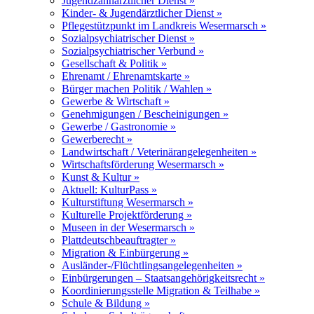
Jugendzahnärztlicher Dienst »
Kinder- & Jugendärztlicher Dienst »
Pflegestützpunkt im Landkreis Wesermarsch »
Sozialpsychiatrischer Dienst »
Sozialpsychiatrischer Verbund »
Gesellschaft & Politik »
Ehrenamt / Ehrenamtskarte »
Bürger machen Politik / Wahlen »
Gewerbe & Wirtschaft »
Genehmigungen / Bescheinigungen »
Gewerbe / Gastronomie »
Gewerberecht »
Landwirtschaft / Veterinärangelegenheiten »
Wirtschaftsförderung Wesermarsch »
Kunst & Kultur »
Aktuell: KulturPass »
Kulturstiftung Wesermarsch »
Kulturelle Projektförderung »
Museen in der Wesermarsch »
Plattdeutschbeauftragter »
Migration & Einbürgerung »
Ausländer-/Flüchtlingsangelegenheiten »
Einbürgerungen – Staatsangehörigkeitsrecht »
Koordinierungsstelle Migration & Teilhabe »
Schule & Bildung »