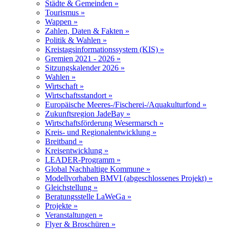
Städte & Gemeinden »
Tourismus »
Wappen »
Zahlen, Daten & Fakten »
Politik & Wahlen »
Kreistagsinformationssystem (KIS) »
Gremien 2021 - 2026 »
Sitzungskalender 2026 »
Wahlen »
Wirtschaft »
Wirtschaftsstandort »
Europäische Meeres-/Fischerei-/Aquakulturfond »
Zukunftsregion JadeBay »
Wirtschaftsförderung Wesermarsch »
Kreis- und Regionalentwicklung »
Breitband »
Kreisentwicklung »
LEADER-Programm »
Global Nachhaltige Kommune »
Modellvorhaben BMVI (abgeschlossenes Projekt) »
Gleichstellung »
Beratungsstelle LaWeGa »
Projekte »
Veranstaltungen »
Flyer & Broschüren »