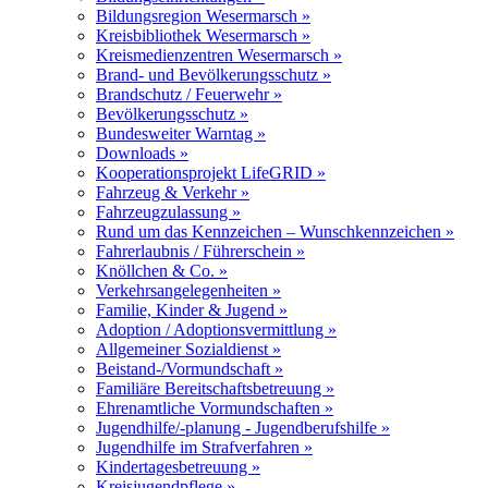
Bildungsregion Wesermarsch »
Kreisbibliothek Wesermarsch »
Kreismedienzentren Wesermarsch »
Brand- und Bevölkerungsschutz »
Brandschutz / Feuerwehr »
Bevölkerungsschutz »
Bundesweiter Warntag »
Downloads »
Kooperationsprojekt LifeGRID »
Fahrzeug & Verkehr »
Fahrzeugzulassung »
Rund um das Kennzeichen – Wunschkennzeichen »
Fahrerlaubnis / Führerschein »
Knöllchen & Co. »
Verkehrsangelegenheiten »
Familie, Kinder & Jugend »
Adoption / Adoptionsvermittlung »
Allgemeiner Sozialdienst »
Beistand-/Vormundschaft »
Familiäre Bereitschaftsbetreuung »
Ehrenamtliche Vormundschaften »
Jugendhilfe/-planung - Jugendberufshilfe »
Jugendhilfe im Strafverfahren »
Kindertagesbetreuung »
Kreisjugendpflege »