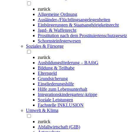
zurück
Allgemeine Ordnung
Ausländer-/Flüchtlingsangelegenheiten
Einbürgerungen & Staatsanghörigkeitsrecht
Jagd- & Waffenrecht
Prostitution nach dem Prostituiertenschutzgesetz
Schornsteinfegerwesen
Soziales & Fürsorge
zurück
Ausbildungsförderung – BAföG
Bildung & Teilhabe
Elterngeld
Grundsicherung
Eingliederungshilfe
Hilfe zum Lebensunterhalt
Integrationskindergarten/-krippe
Soziale Leistungen
Fachstelle INKLUSION
Umwelt & Klima
zurück
Abfallwirtschaft (GIB)