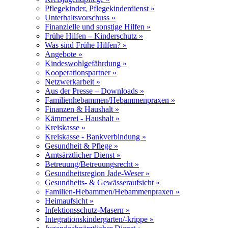
Pflegekinder, Pflegekinderdienst »
Unterhaltsvorschuss »
Finanzielle und sonstige Hilfen »
Frühe Hilfen – Kinderschutz »
Was sind Frühe Hilfen? »
Angebote »
Kindeswohlgefährdung »
Kooperationspartner »
Netzwerkarbeit »
Aus der Presse – Downloads »
Familienhebammen/Hebammenpraxen »
Finanzen & Haushalt »
Kämmerei - Haushalt »
Kreiskasse »
Kreiskasse - Bankverbindung »
Gesundheit & Pflege »
Amtsärztlicher Dienst »
Betreuung/Betreuungsrecht »
Gesundheitsregion Jade-Weser »
Gesundheits- & Gewässeraufsicht »
Familien-Hebammen/Hebammenpraxen »
Heimaufsicht »
Infektionsschutz-Masern »
Integrationskindergarten/-krippe »