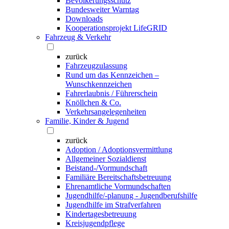
Bevölkerungsschutz
Bundesweiter Warntag
Downloads
Kooperationsprojekt LifeGRID
Fahrzeug & Verkehr
zurück
Fahrzeugzulassung
Rund um das Kennzeichen –
Wunschkennzeichen
Fahrerlaubnis / Führerschein
Knöllchen & Co.
Verkehrsangelegenheiten
Familie, Kinder & Jugend
zurück
Adoption / Adoptionsvermittlung
Allgemeiner Sozialdienst
Beistand-/Vormundschaft
Familiäre Bereitschaftsbetreuung
Ehrenamtliche Vormundschaften
Jugendhilfe/-planung - Jugendberufshilfe
Jugendhilfe im Strafverfahren
Kindertagesbetreuung
Kreisjugendpflege