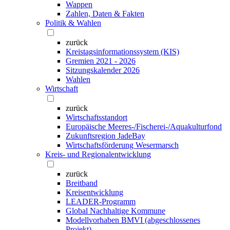
Wappen
Zahlen, Daten & Fakten
Politik & Wahlen
zurück
Kreistagsinformationssystem (KIS)
Gremien 2021 - 2026
Sitzungskalender 2026
Wahlen
Wirtschaft
zurück
Wirtschaftsstandort
Europäische Meeres-/Fischerei-/Aquakulturfond
Zukunftsregion JadeBay
Wirtschaftsförderung Wesermarsch
Kreis- und Regionalentwicklung
zurück
Breitband
Kreisentwicklung
LEADER-Programm
Global Nachhaltige Kommune
Modellvorhaben BMVI (abgeschlossenes
Projekt)