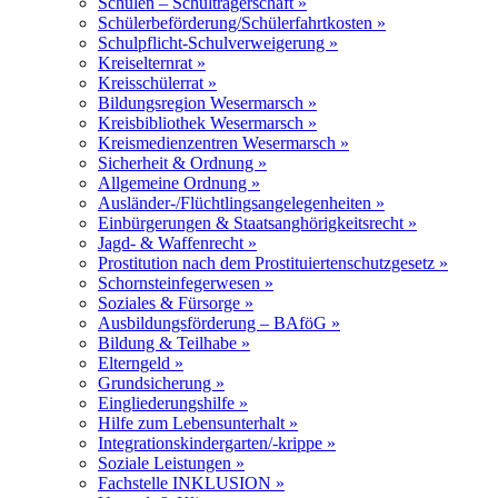
Schulen – Schulträgerschaft »
Schülerbeförderung/Schülerfahrtkosten »
Schulpflicht-Schulverweigerung »
Kreiselternrat »
Kreisschülerrat »
Bildungsregion Wesermarsch »
Kreisbibliothek Wesermarsch »
Kreismedienzentren Wesermarsch »
Sicherheit & Ordnung »
Allgemeine Ordnung »
Ausländer-/Flüchtlingsangelegenheiten »
Einbürgerungen & Staatsanghörigkeitsrecht »
Jagd- & Waffenrecht »
Prostitution nach dem Prostituiertenschutzgesetz »
Schornsteinfegerwesen »
Soziales & Fürsorge »
Ausbildungsförderung – BAföG »
Bildung & Teilhabe »
Elterngeld »
Grundsicherung »
Eingliederungshilfe »
Hilfe zum Lebensunterhalt »
Integrationskindergarten/-krippe »
Soziale Leistungen »
Fachstelle INKLUSION »