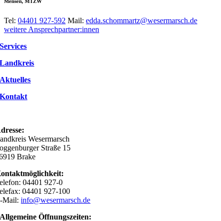
Mensen, MTZW
Tel:
04401 927-592
Mail:
edda.schommartz@wesermarsch.de
weitere Ansprechpartner:innen
Services
Landkreis
Aktuelles
Kontakt
dresse:
andkreis Wesermarsch
oggenburger Straße 15
6919 Brake
ontaktmöglichkeit:
elefon: 04401 927-0
elefax: 04401 927-100
-Mail:
info@wesermarsch.de
Allgemeine Öffnungszeiten: