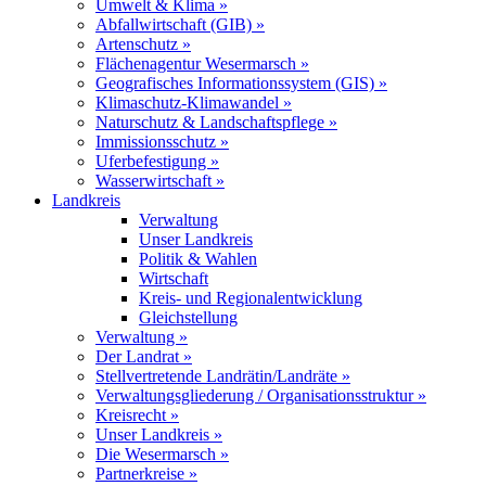
Umwelt & Klima »
Abfallwirtschaft (GIB) »
Artenschutz »
Flächenagentur Wesermarsch »
Geografisches Informationssystem (GIS) »
Klimaschutz-Klimawandel »
Naturschutz & Landschaftspflege »
Immissionsschutz »
Uferbefestigung »
Wasserwirtschaft »
Landkreis
Verwaltung
Unser Landkreis
Politik & Wahlen
Wirtschaft
Kreis- und Regionalentwicklung
Gleichstellung
Verwaltung »
Der Landrat »
Stellvertretende Landrätin/Landräte »
Verwaltungsgliederung / Organisationsstruktur »
Kreisrecht »
Unser Landkreis »
Die Wesermarsch »
Partnerkreise »