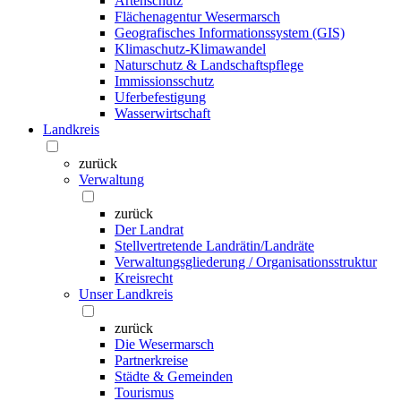
Artenschutz
Flächenagentur Wesermarsch
Geografisches Informationssystem (GIS)
Klimaschutz-Klimawandel
Naturschutz & Landschaftspflege
Immissionsschutz
Uferbefestigung
Wasserwirtschaft
Landkreis
zurück
Verwaltung
zurück
Der Landrat
Stellvertretende Landrätin/Landräte
Verwaltungsgliederung / Organisationsstruktur
Kreisrecht
Unser Landkreis
zurück
Die Wesermarsch
Partnerkreise
Städte & Gemeinden
Tourismus