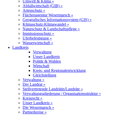
Umwelt & Klima »
Abfallwirtschaft (GIB) »
Artenschutz »
Flächenagentur Wesermarsch »
Geografisches Informationssystem (GIS) »
Klimaschutz-Klimawandel »
Naturschutz & Landschaftspflege »
Immissionsschutz »
Uferbefestigung »
Wasserwirtschaft »
Landkreis
Verwaltung
Unser Landkreis
Politik & Wahlen
Wirtschaft
Kreis- und Regionalentwicklung
Gleichstellung
Verwaltung »
Der Landrat »
Stellvertretende Landrätin/Landräte »
Verwaltungsgliederung / Organisationsstruktur »
Kreisrecht »
Unser Landkreis »
Die Wesermarsch »
Partnerkreise »