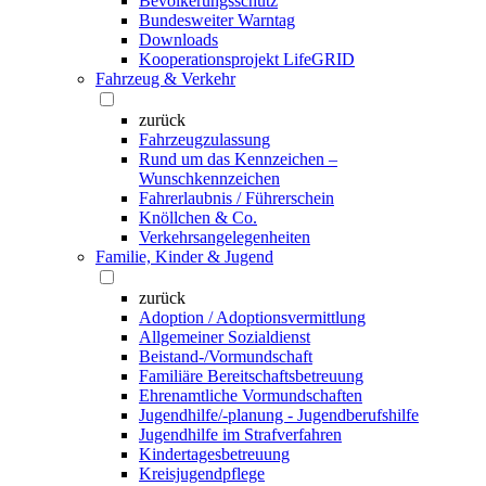
Bevölkerungsschutz
Bundesweiter Warntag
Downloads
Kooperationsprojekt LifeGRID
Fahrzeug & Verkehr
zurück
Fahrzeugzulassung
Rund um das Kennzeichen –
Wunschkennzeichen
Fahrerlaubnis / Führerschein
Knöllchen & Co.
Verkehrsangelegenheiten
Familie, Kinder & Jugend
zurück
Adoption / Adoptionsvermittlung
Allgemeiner Sozialdienst
Beistand-/Vormundschaft
Familiäre Bereitschaftsbetreuung
Ehrenamtliche Vormundschaften
Jugendhilfe/-planung - Jugendberufshilfe
Jugendhilfe im Strafverfahren
Kindertagesbetreuung
Kreisjugendpflege