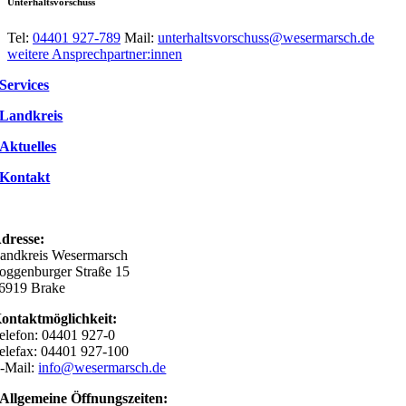
Unterhaltsvorschuss
Tel:
04401 927-789
Mail:
unterhaltsvorschuss@wesermarsch.de
weitere Ansprechpartner:innen
Services
Landkreis
Aktuelles
Kontakt
dresse:
andkreis Wesermarsch
oggenburger Straße 15
6919 Brake
ontaktmöglichkeit:
elefon: 04401 927-0
elefax: 04401 927-100
-Mail:
info@wesermarsch.de
Allgemeine Öffnungszeiten: