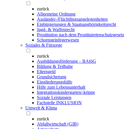
zurück
Allgemeine Ordnung
Ausländer-/Flüchtlingsangelegenheiten
Einbürgerungen & Staatsanghörigkeitsrecht
Jagd- & Waffenrecht
Prostitution nach dem Prostituiertenschutzgesetz
Schornsteinfegerwesen
Soziales & Fürsorge
zurück
Ausbildungsförderung – BAföG
Bildung & Teilhabe
Elterngeld
Grundsicherung
Eingliederungshilfe
Hilfe zum Lebensunterhalt
Integrationskindergarten/-krippe
Soziale Leistungen
Fachstelle INKLUSION
Umwelt & Klima
zurück
Abfallwirtschaft (GIB)