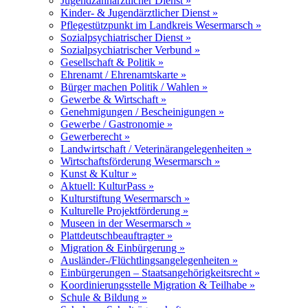
Jugendzahnärztlicher Dienst »
Kinder- & Jugendärztlicher Dienst »
Pflegestützpunkt im Landkreis Wesermarsch »
Sozialpsychiatrischer Dienst »
Sozialpsychiatrischer Verbund »
Gesellschaft & Politik »
Ehrenamt / Ehrenamtskarte »
Bürger machen Politik / Wahlen »
Gewerbe & Wirtschaft »
Genehmigungen / Bescheinigungen »
Gewerbe / Gastronomie »
Gewerberecht »
Landwirtschaft / Veterinärangelegenheiten »
Wirtschaftsförderung Wesermarsch »
Kunst & Kultur »
Aktuell: KulturPass »
Kulturstiftung Wesermarsch »
Kulturelle Projektförderung »
Museen in der Wesermarsch »
Plattdeutschbeauftragter »
Migration & Einbürgerung »
Ausländer-/Flüchtlingsangelegenheiten »
Einbürgerungen – Staatsangehörigkeitsrecht »
Koordinierungsstelle Migration & Teilhabe »
Schule & Bildung »