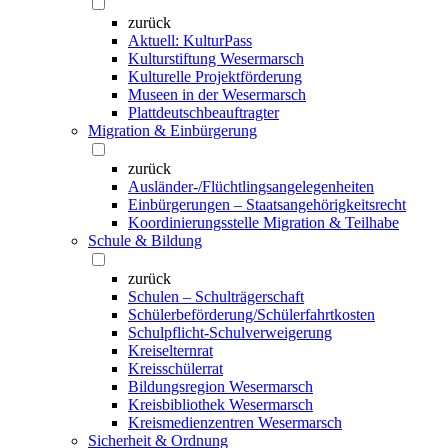
zurück
Aktuell: KulturPass
Kulturstiftung Wesermarsch
Kulturelle Projektförderung
Museen in der Wesermarsch
Plattdeutschbeauftragter
Migration & Einbürgerung
zurück
Ausländer-/Flüchtlingsangelegenheiten
Einbürgerungen – Staatsangehörigkeitsrecht
Koordinierungsstelle Migration & Teilhabe
Schule & Bildung
zurück
Schulen – Schulträgerschaft
Schülerbeförderung/Schülerfahrtkosten
Schulpflicht-Schulverweigerung
Kreiselternrat
Kreisschülerrat
Bildungsregion Wesermarsch
Kreisbibliothek Wesermarsch
Kreismedienzentren Wesermarsch
Sicherheit & Ordnung