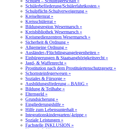
Schulen – Schulträgerschaft »
Schülerbeförderung/Schülerfahrtkosten »
Schulpflicht-Schulverweigerung »
Kreiselternrat »
Kreisschülerrat »
Bildungsregion Wesermarsch »
Kreisbibliothek Wesermarsch »
Kreismedienzentren Wesermarsch »
Sicherheit & Ordnung »
Allgemeine Ordnung »
Ausländer-/Flüchtlingsangelegenheiten »
Einbürgerungen & Staatsanghörigkeitsrecht »
Jagd- & Waffenrecht »
Prostitution nach dem Prostituiertenschutzgesetz »
Schornsteinfegerwesen »
Soziales & Fürsorge »
Ausbildungsförderung – BAföG »
Bildung & Teilhabe »
Elterngeld »
Grundsicherung »
Eingliederungshilfe »
Hilfe zum Lebensunterhalt »
Integrationskindergarten/-krippe »
Soziale Leistungen »
Fachstelle INKLUSION »