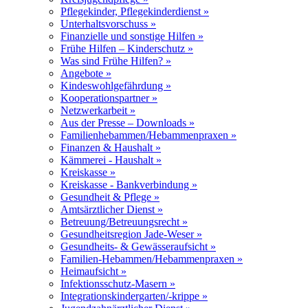
Pflegekinder, Pflegekinderdienst »
Unterhaltsvorschuss »
Finanzielle und sonstige Hilfen »
Frühe Hilfen – Kinderschutz »
Was sind Frühe Hilfen? »
Angebote »
Kindeswohlgefährdung »
Kooperationspartner »
Netzwerkarbeit »
Aus der Presse – Downloads »
Familienhebammen/Hebammenpraxen »
Finanzen & Haushalt »
Kämmerei - Haushalt »
Kreiskasse »
Kreiskasse - Bankverbindung »
Gesundheit & Pflege »
Amtsärztlicher Dienst »
Betreuung/Betreuungsrecht »
Gesundheitsregion Jade-Weser »
Gesundheits- & Gewässeraufsicht »
Familien-Hebammen/Hebammenpraxen »
Heimaufsicht »
Infektionsschutz-Masern »
Integrationskindergarten/-krippe »