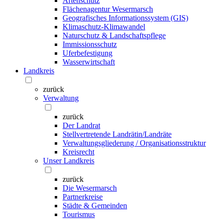
Artenschutz
Flächenagentur Wesermarsch
Geografisches Informationssystem (GIS)
Klimaschutz-Klimawandel
Naturschutz & Landschaftspflege
Immissionsschutz
Uferbefestigung
Wasserwirtschaft
Landkreis
zurück
Verwaltung
zurück
Der Landrat
Stellvertretende Landrätin/Landräte
Verwaltungsgliederung / Organisationsstruktur
Kreisrecht
Unser Landkreis
zurück
Die Wesermarsch
Partnerkreise
Städte & Gemeinden
Tourismus