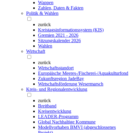
Wappen
Zahlen, Daten & Fakten
Politik & Wahlen
zurück
Kreistagsinformationssystem (KIS)
Gremien 2021 - 2026
Sitzungskalender 2026
Wahlen
Wirtschaft
zurück
Wirtschaftsstandort
Europäische Meeres-/Fischerei-/Aquakulturfond
Zukunftsregion JadeBay
Wirtschaftsförderung Wesermarsch
Kreis- und Regionalentwicklung
zurück
Breitband
Kreisentwicklung
LEADER-Programm
Global Nachhaltige Kommune
Modellvorhaben BMVI (abgeschlossenes
Projekt)