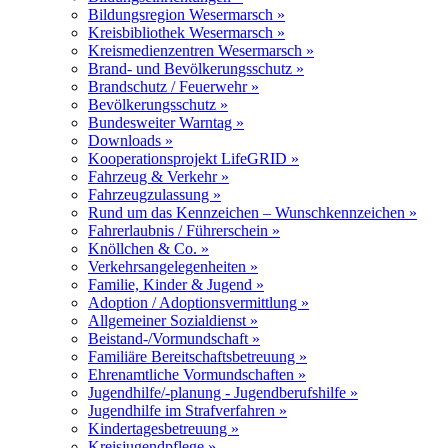
Bildungsregion Wesermarsch »
Kreisbibliothek Wesermarsch »
Kreismedienzentren Wesermarsch »
Brand- und Bevölkerungsschutz »
Brandschutz / Feuerwehr »
Bevölkerungsschutz »
Bundesweiter Warntag »
Downloads »
Kooperationsprojekt LifeGRID »
Fahrzeug & Verkehr »
Fahrzeugzulassung »
Rund um das Kennzeichen – Wunschkennzeichen »
Fahrerlaubnis / Führerschein »
Knöllchen & Co. »
Verkehrsangelegenheiten »
Familie, Kinder & Jugend »
Adoption / Adoptionsvermittlung »
Allgemeiner Sozialdienst »
Beistand-/Vormundschaft »
Familiäre Bereitschaftsbetreuung »
Ehrenamtliche Vormundschaften »
Jugendhilfe/-planung - Jugendberufshilfe »
Jugendhilfe im Strafverfahren »
Kindertagesbetreuung »
Kreisjugendpflege »