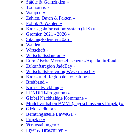
Städte & Gemeinden »
Tourismus »
Wappen »
Zahlen, Daten & Fakten »
Politik & Wahlen »
Kreistagsinformationssystem (KIS) »
Gremien 2021 - 2026 »
Sitzungskalender 2026 »
Wahlen »
Wirtschaft »
Wirtschaftsstandort »
Europäische Meeres-/Fischerei-/Aquakulturfond »
Zukunftsregion JadeBay »
Wirtschaftsförderung Wesermarsch »
Kreis- und Regionalentwicklung »
Breitband »
Kreisentwicklung »
LEADER-Programm »
Global Nachhaltige Kommune »
Modellvorhaben BMVI (abgeschlossenes Projekt) »
Gleichstellung »
Beratungsstelle LaWeGa »
Projekte »
Veranstaltungen »
Flyer & Broschüren »