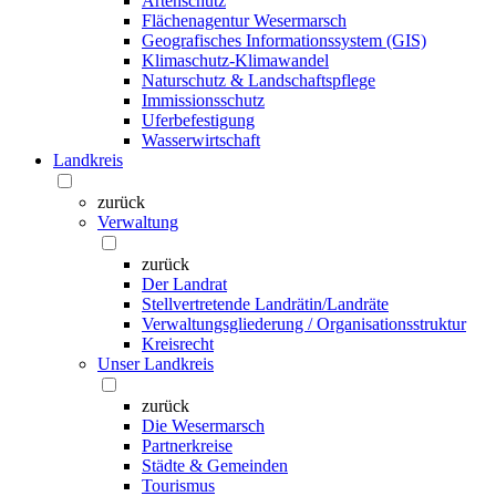
Artenschutz
Flächenagentur Wesermarsch
Geografisches Informationssystem (GIS)
Klimaschutz-Klimawandel
Naturschutz & Landschaftspflege
Immissionsschutz
Uferbefestigung
Wasserwirtschaft
Landkreis
zurück
Verwaltung
zurück
Der Landrat
Stellvertretende Landrätin/Landräte
Verwaltungsgliederung / Organisationsstruktur
Kreisrecht
Unser Landkreis
zurück
Die Wesermarsch
Partnerkreise
Städte & Gemeinden
Tourismus