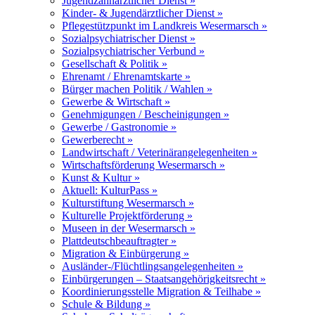
Jugendzahnärztlicher Dienst »
Kinder- & Jugendärztlicher Dienst »
Pflegestützpunkt im Landkreis Wesermarsch »
Sozialpsychiatrischer Dienst »
Sozialpsychiatrischer Verbund »
Gesellschaft & Politik »
Ehrenamt / Ehrenamtskarte »
Bürger machen Politik / Wahlen »
Gewerbe & Wirtschaft »
Genehmigungen / Bescheinigungen »
Gewerbe / Gastronomie »
Gewerberecht »
Landwirtschaft / Veterinärangelegenheiten »
Wirtschaftsförderung Wesermarsch »
Kunst & Kultur »
Aktuell: KulturPass »
Kulturstiftung Wesermarsch »
Kulturelle Projektförderung »
Museen in der Wesermarsch »
Plattdeutschbeauftragter »
Migration & Einbürgerung »
Ausländer-/Flüchtlingsangelegenheiten »
Einbürgerungen – Staatsangehörigkeitsrecht »
Koordinierungsstelle Migration & Teilhabe »
Schule & Bildung »