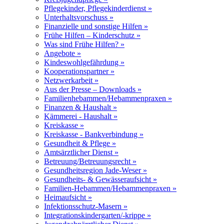
Pflegekinder, Pflegekinderdienst »
Unterhaltsvorschuss »
Finanzielle und sonstige Hilfen »
Frühe Hilfen – Kinderschutz »
Was sind Frühe Hilfen? »
Angebote »
Kindeswohlgefährdung »
Kooperationspartner »
Netzwerkarbeit »
Aus der Presse – Downloads »
Familienhebammen/Hebammenpraxen »
Finanzen & Haushalt »
Kämmerei - Haushalt »
Kreiskasse »
Kreiskasse - Bankverbindung »
Gesundheit & Pflege »
Amtsärztlicher Dienst »
Betreuung/Betreuungsrecht »
Gesundheitsregion Jade-Weser »
Gesundheits- & Gewässeraufsicht »
Familien-Hebammen/Hebammenpraxen »
Heimaufsicht »
Infektionsschutz-Masern »
Integrationskindergarten/-krippe »