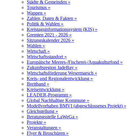
Städte & Gemeinden »
Tourismus »
Wappen »
Zahlen, Daten & Fakten »
Politik & Wahlen »
Kreistagsinformationssystem (KIS) »
Gremien 2021 - 2026 »
Sitzungskalender 2026 »
Wahlen »
Wirtschaft »
Wirtschaftsstandort »
Europäische Meeres-/Fischerei-/Aquakulturfond »
Zukunftsregion JadeBay »
Wirtschaftsförderung Wesermarsch »
Kreis- und Regionalentwicklung »
Breitband »
Kreisentwicklung »
LEADER-Programm »
Global Nachhaltige Kommune »
Modellvorhaben BMVI (abgeschlossenes Projekt) »
Gleichstellung »
Beratungsstelle LaWeGa »
Projekte »
Veranstaltungen »
Flyer & Broschüren »