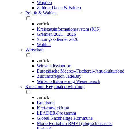
Wappen
Zahlen, Daten & Fakten
Politik & Wahlen
zurück
Kreistagsinformationssystem (KIS)
Gremien 2021 - 2026
Sitzungskalender 2026
Wahlen
Wirtschaft
zurück
Wirtschaftsstandort
Europäische Meeres-/Fischerei-/Aquakulturfond
Zukunftsregion JadeBay
Wirtschaftsförderung Wesermarsch
Kreis- und Regionalentwicklung
zurück
Breitband
Kreisentwicklung
LEADER-Programm
Global Nachhaltige Kommune
Modellvorhaben BMVI (abgeschlossenes
Projekt)