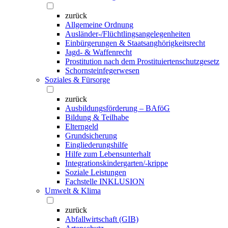
zurück
Allgemeine Ordnung
Ausländer-/Flüchtlingsangelegenheiten
Einbürgerungen & Staatsanghörigkeitsrecht
Jagd- & Waffenrecht
Prostitution nach dem Prostituiertenschutzgesetz
Schornsteinfegerwesen
Soziales & Fürsorge
zurück
Ausbildungsförderung – BAföG
Bildung & Teilhabe
Elterngeld
Grundsicherung
Eingliederungshilfe
Hilfe zum Lebensunterhalt
Integrationskindergarten/-krippe
Soziale Leistungen
Fachstelle INKLUSION
Umwelt & Klima
zurück
Abfallwirtschaft (GIB)