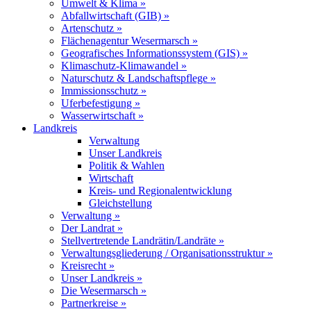
Umwelt & Klima »
Abfallwirtschaft (GIB) »
Artenschutz »
Flächenagentur Wesermarsch »
Geografisches Informationssystem (GIS) »
Klimaschutz-Klimawandel »
Naturschutz & Landschaftspflege »
Immissionsschutz »
Uferbefestigung »
Wasserwirtschaft »
Landkreis
Verwaltung
Unser Landkreis
Politik & Wahlen
Wirtschaft
Kreis- und Regionalentwicklung
Gleichstellung
Verwaltung »
Der Landrat »
Stellvertretende Landrätin/Landräte »
Verwaltungsgliederung / Organisationsstruktur »
Kreisrecht »
Unser Landkreis »
Die Wesermarsch »
Partnerkreise »