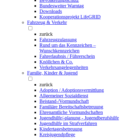
Bevölkerungsschutz
Bundesweiter Warntag
Downloads
Kooperationsprojekt LifeGRID
Fahrzeug & Verkehr
zurück
Fahrzeugzulassung
Rund um das Kennzeichen –
Wunschkennzeichen
Fahrerlaubnis / Führerschein
Knöllchen & Co.
Verkehrsangelegenheiten
Familie, Kinder & Jugend
zurück
Adoption / Adoptionsvermittlung
Allgemeiner Sozialdienst
Beistand-/Vormundschaft
Familiäre Bereitschaftsbetreuung
Ehrenamtliche Vormundschaften
Jugendhilfe/-planung - Jugendberufshilfe
Jugendhilfe im Strafverfahren
Kindertagesbetreuung
Kreisjugendpflege