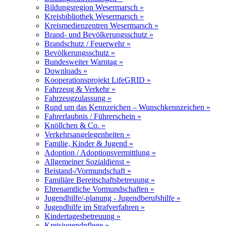
Bildungsregion Wesermarsch »
Kreisbibliothek Wesermarsch »
Kreismedienzentren Wesermarsch »
Brand- und Bevölkerungsschutz »
Brandschutz / Feuerwehr »
Bevölkerungsschutz »
Bundesweiter Warntag »
Downloads »
Kooperationsprojekt LifeGRID »
Fahrzeug & Verkehr »
Fahrzeugzulassung »
Rund um das Kennzeichen – Wunschkennzeichen »
Fahrerlaubnis / Führerschein »
Knöllchen & Co. »
Verkehrsangelegenheiten »
Familie, Kinder & Jugend »
Adoption / Adoptionsvermittlung »
Allgemeiner Sozialdienst »
Beistand-/Vormundschaft »
Familiäre Bereitschaftsbetreuung »
Ehrenamtliche Vormundschaften »
Jugendhilfe/-planung - Jugendberufshilfe »
Jugendhilfe im Strafverfahren »
Kindertagesbetreuung »
Kreisjugendpflege »