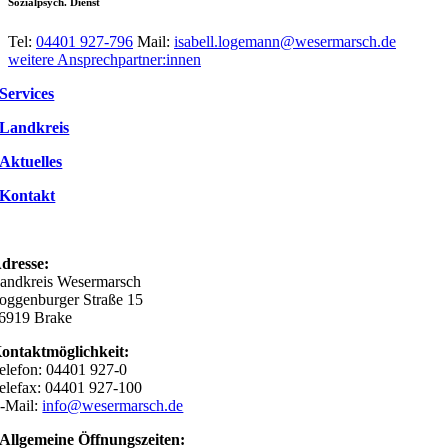
Sozialpsych. Dienst
Tel:
04401 927-796
Mail:
isabell.logemann@wesermarsch.de
weitere Ansprechpartner:innen
Services
Landkreis
Aktuelles
Kontakt
dresse:
andkreis Wesermarsch
oggenburger Straße 15
6919 Brake
ontaktmöglichkeit:
elefon: 04401 927-0
elefax: 04401 927-100
-Mail:
info@wesermarsch.de
Allgemeine Öffnungszeiten: