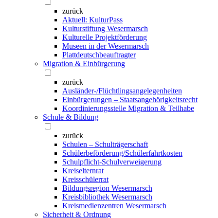
zurück
Aktuell: KulturPass
Kulturstiftung Wesermarsch
Kulturelle Projektförderung
Museen in der Wesermarsch
Plattdeutschbeauftragter
Migration & Einbürgerung
zurück
Ausländer-/Flüchtlingsangelegenheiten
Einbürgerungen – Staatsangehörigkeitsrecht
Koordinierungsstelle Migration & Teilhabe
Schule & Bildung
zurück
Schulen – Schulträgerschaft
Schülerbeförderung/Schülerfahrtkosten
Schulpflicht-Schulverweigerung
Kreiselternrat
Kreisschülerrat
Bildungsregion Wesermarsch
Kreisbibliothek Wesermarsch
Kreismedienzentren Wesermarsch
Sicherheit & Ordnung