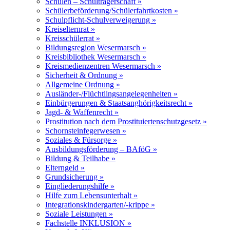
Schulen – Schulträgerschaft »
Schülerbeförderung/Schülerfahrtkosten »
Schulpflicht-Schulverweigerung »
Kreiselternrat »
Kreisschülerrat »
Bildungsregion Wesermarsch »
Kreisbibliothek Wesermarsch »
Kreismedienzentren Wesermarsch »
Sicherheit & Ordnung »
Allgemeine Ordnung »
Ausländer-/Flüchtlingsangelegenheiten »
Einbürgerungen & Staatsanghörigkeitsrecht »
Jagd- & Waffenrecht »
Prostitution nach dem Prostituiertenschutzgesetz »
Schornsteinfegerwesen »
Soziales & Fürsorge »
Ausbildungsförderung – BAföG »
Bildung & Teilhabe »
Elterngeld »
Grundsicherung »
Eingliederungshilfe »
Hilfe zum Lebensunterhalt »
Integrationskindergarten/-krippe »
Soziale Leistungen »
Fachstelle INKLUSION »