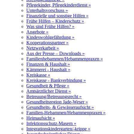
Pflegekinder, Pflegekinderdienst »
Unterhaltsvorschuss »
Finanzielle und sonstige Hilfen »
Frühe Hilfen – Kinderschutz »
Was sind Frühe Hilfen? »
Angebote »
Kindeswohlgefährdung »
Kooperationspartner »
Netzwerkarbeit »
Aus der Presse – Downloads »
Familienhebammen/Hebammenpraxen »
Finanzen & Haushalt »
Kämmerei - Haushalt »
Kreiskasse »
Kreiskasse - Bankverbindung »
Gesundheit & Pflege »
Amtsärztlicher Dienst »
Betreuung/Betreuungsrecht »
Gesundheitsregion Jade-Weser »
Gesundheits- & Gewässeraufsicht »
Familien-Hebammen/Hebammenpraxen »
Heimaufsicht »
Infektionsschutz-Masern »
Integrationskindergarten/-krippe »