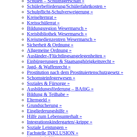
Schulen – Schulträgerschaft »
Schülerbeförderung/Schülerfahrtkosten »
Schulpflicht-Schulverweigerung »
Kreiselternrat »
Kreisschülerrat »
Bildungsregion Wesermarsch »
Kreisbibliothek Wesermarsch »
Kreismedienzentren Wesermarsch »
Sicherheit & Ordnung »
Allgemeine Ordnung »
Ausländer-/Flüchtlingsangelegenheiten »
Einbürgerungen & Staatsanghörigkeitsrecht »
Jagd- & Waffenrecht »
Prostitution nach dem Prostituiertenschutzgesetz »
Schornsteinfegerwesen »
Soziales & Fürsorge »
Ausbildungsförderung – BAföG »
Bildung & Teilhabe »
Elterngeld »
Grundsicherung »
Eingliederungshilfe »
Hilfe zum Lebensunterhalt »
Integrationskindergarten/-krippe »
Soziale Leistungen »
Fachstelle INKLUSION »