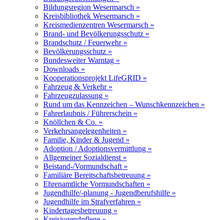
Bildungsregion Wesermarsch »
Kreisbibliothek Wesermarsch »
Kreismedienzentren Wesermarsch »
Brand- und Bevölkerungsschutz »
Brandschutz / Feuerwehr »
Bevölkerungsschutz »
Bundesweiter Warntag »
Downloads »
Kooperationsprojekt LifeGRID »
Fahrzeug & Verkehr »
Fahrzeugzulassung »
Rund um das Kennzeichen – Wunschkennzeichen »
Fahrerlaubnis / Führerschein »
Knöllchen & Co. »
Verkehrsangelegenheiten »
Familie, Kinder & Jugend »
Adoption / Adoptionsvermittlung »
Allgemeiner Sozialdienst »
Beistand-/Vormundschaft »
Familiäre Bereitschaftsbetreuung »
Ehrenamtliche Vormundschaften »
Jugendhilfe/-planung - Jugendberufshilfe »
Jugendhilfe im Strafverfahren »
Kindertagesbetreuung »
Kreisjugendpflege »