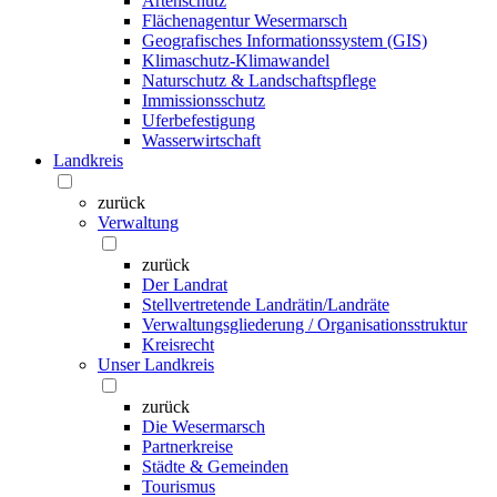
Artenschutz
Flächenagentur Wesermarsch
Geografisches Informationssystem (GIS)
Klimaschutz-Klimawandel
Naturschutz & Landschaftspflege
Immissionsschutz
Uferbefestigung
Wasserwirtschaft
Landkreis
zurück
Verwaltung
zurück
Der Landrat
Stellvertretende Landrätin/Landräte
Verwaltungsgliederung / Organisationsstruktur
Kreisrecht
Unser Landkreis
zurück
Die Wesermarsch
Partnerkreise
Städte & Gemeinden
Tourismus