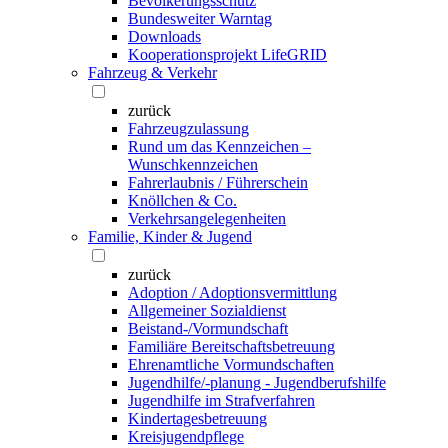
Bevölkerungsschutz
Bundesweiter Warntag
Downloads
Kooperationsprojekt LifeGRID
Fahrzeug & Verkehr
zurück
Fahrzeugzulassung
Rund um das Kennzeichen –
Wunschkennzeichen
Fahrerlaubnis / Führerschein
Knöllchen & Co.
Verkehrsangelegenheiten
Familie, Kinder & Jugend
zurück
Adoption / Adoptionsvermittlung
Allgemeiner Sozialdienst
Beistand-/Vormundschaft
Familiäre Bereitschaftsbetreuung
Ehrenamtliche Vormundschaften
Jugendhilfe/-planung - Jugendberufshilfe
Jugendhilfe im Strafverfahren
Kindertagesbetreuung
Kreisjugendpflege