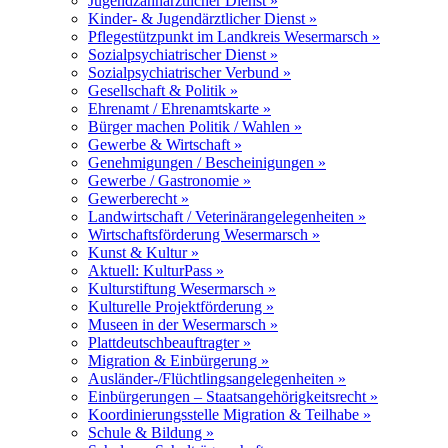
Jugendzahnärztlicher Dienst »
Kinder- & Jugendärztlicher Dienst »
Pflegestützpunkt im Landkreis Wesermarsch »
Sozialpsychiatrischer Dienst »
Sozialpsychiatrischer Verbund »
Gesellschaft & Politik »
Ehrenamt / Ehrenamtskarte »
Bürger machen Politik / Wahlen »
Gewerbe & Wirtschaft »
Genehmigungen / Bescheinigungen »
Gewerbe / Gastronomie »
Gewerberecht »
Landwirtschaft / Veterinärangelegenheiten »
Wirtschaftsförderung Wesermarsch »
Kunst & Kultur »
Aktuell: KulturPass »
Kulturstiftung Wesermarsch »
Kulturelle Projektförderung »
Museen in der Wesermarsch »
Plattdeutschbeauftragter »
Migration & Einbürgerung »
Ausländer-/Flüchtlingsangelegenheiten »
Einbürgerungen – Staatsangehörigkeitsrecht »
Koordinierungsstelle Migration & Teilhabe »
Schule & Bildung »