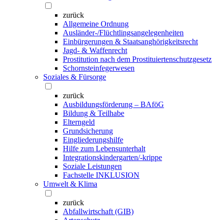
zurück
Allgemeine Ordnung
Ausländer-/Flüchtlingsangelegenheiten
Einbürgerungen & Staatsanghörigkeitsrecht
Jagd- & Waffenrecht
Prostitution nach dem Prostituiertenschutzgesetz
Schornsteinfegerwesen
Soziales & Fürsorge
zurück
Ausbildungsförderung – BAföG
Bildung & Teilhabe
Elterngeld
Grundsicherung
Eingliederungshilfe
Hilfe zum Lebensunterhalt
Integrationskindergarten/-krippe
Soziale Leistungen
Fachstelle INKLUSION
Umwelt & Klima
zurück
Abfallwirtschaft (GIB)