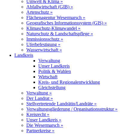
Umwelt & Klima »
Abfallwirtschaft (GIB) »
Artenschutz »
Flächenagentur Wesermarsch »
Geografisches Informationssystem (GIS) »
Klimaschutz-Klimawandel »
Naturschutz & Landschaftspflege »
Immissionsschutz »
Uferbefestigung »
Wasserwirtschaft »
Landkreis
Verwaltung
Unser Landkreis
Politik & Wahlen
Wirtschaft
Kreis- und Regionalentwicklung
Gleichstellung
Verwaltung »
Der Landrat »
Stellvertretende Landrätin/Landräte »
Verwaltungsgliederung / Organisationsstruktur »
Kreisrecht »
Unser Landkreis »
Die Wesermarsch »
Partnerkreise »