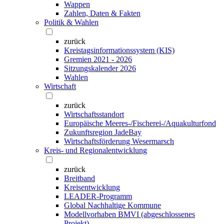
Wappen
Zahlen, Daten & Fakten
Politik & Wahlen
zurück
Kreistagsinformationssystem (KIS)
Gremien 2021 - 2026
Sitzungskalender 2026
Wahlen
Wirtschaft
zurück
Wirtschaftsstandort
Europäische Meeres-/Fischerei-/Aquakulturfond
Zukunftsregion JadeBay
Wirtschaftsförderung Wesermarsch
Kreis- und Regionalentwicklung
zurück
Breitband
Kreisentwicklung
LEADER-Programm
Global Nachhaltige Kommune
Modellvorhaben BMVI (abgeschlossenes
Projekt)