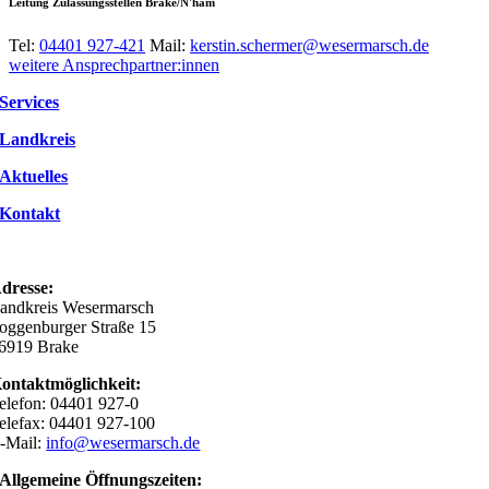
Leitung Zulassungsstellen Brake/N'ham
Tel:
04401 927-421
Mail:
kerstin.schermer@wesermarsch.de
weitere Ansprechpartner:innen
Services
Landkreis
Aktuelles
Kontakt
dresse:
andkreis Wesermarsch
oggenburger Straße 15
6919 Brake
ontaktmöglichkeit:
elefon: 04401 927-0
elefax: 04401 927-100
-Mail:
info@wesermarsch.de
Allgemeine Öffnungszeiten: