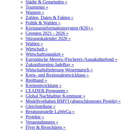
Städte & Gemeinden »
Tourismus »
Wappen »
Zahlen, Daten & Fakten »
Politik & Wahlen »
Kreistagsinformationssystem (KIS) »
Gremien 2021 - 2026 »
Sitzungskalender 2026 »
Wahlen »
Wirtschaft »
Wirtschaftsstandort »
Europäische Meeres-/Fischerei-/Aquakulturfond »
Zukunftsregion JadeBay »
Wirtschaftsförderung Wesermarsch »
Kreis- und Regionalentwicklung »
Breitband »
Kreisentwicklung »
LEADER-Programm »
Global Nachhaltige Kommune »
Modellvorhaben BMVI (abgeschlossenes Projekt) »
Gleichstellung »
Beratungsstelle LaWeGa »
Projekte »
Veranstaltungen »
Flyer & Broschüren »