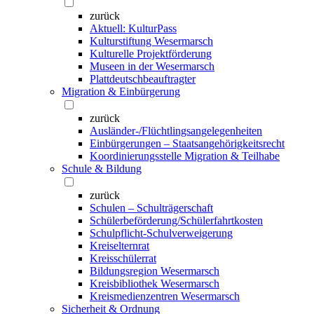
zurück
Aktuell: KulturPass
Kulturstiftung Wesermarsch
Kulturelle Projektförderung
Museen in der Wesermarsch
Plattdeutschbeauftragter
Migration & Einbürgerung
zurück
Ausländer-/Flüchtlingsangelegenheiten
Einbürgerungen – Staatsangehörigkeitsrecht
Koordinierungsstelle Migration & Teilhabe
Schule & Bildung
zurück
Schulen – Schulträgerschaft
Schülerbeförderung/Schülerfahrtkosten
Schulpflicht-Schulverweigerung
Kreiselternrat
Kreisschülerrat
Bildungsregion Wesermarsch
Kreisbibliothek Wesermarsch
Kreismedienzentren Wesermarsch
Sicherheit & Ordnung