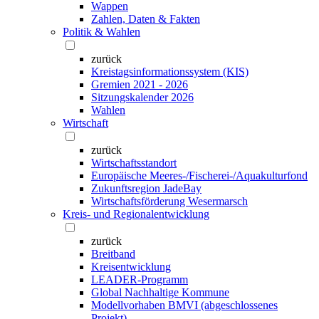
Wappen
Zahlen, Daten & Fakten
Politik & Wahlen
zurück
Kreistagsinformationssystem (KIS)
Gremien 2021 - 2026
Sitzungskalender 2026
Wahlen
Wirtschaft
zurück
Wirtschaftsstandort
Europäische Meeres-/Fischerei-/Aquakulturfond
Zukunftsregion JadeBay
Wirtschaftsförderung Wesermarsch
Kreis- und Regionalentwicklung
zurück
Breitband
Kreisentwicklung
LEADER-Programm
Global Nachhaltige Kommune
Modellvorhaben BMVI (abgeschlossenes
Projekt)