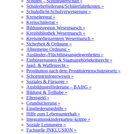
Schulen – Schulträgerschaft »
Schülerbeförderung/Schülerfahrtkosten »
Schulpflicht-Schulverweigerung »
Kreiselternrat »
Kreisschülerrat »
Bildungsregion Wesermarsch »
Kreisbibliothek Wesermarsch »
Kreismedienzentren Wesermarsch »
Sicherheit & Ordnung »
Allgemeine Ordnung »
Ausländer-/Flüchtlingsangelegenheiten »
Einbürgerungen & Staatsanghörigkeitsrecht »
Jagd- & Waffenrecht »
Prostitution nach dem Prostituiertenschutzgesetz »
Schornsteinfegerwesen »
Soziales & Fürsorge »
Ausbildungsförderung – BAföG »
Bildung & Teilhabe »
Elterngeld »
Grundsicherung »
Eingliederungshilfe »
Hilfe zum Lebensunterhalt »
Integrationskindergarten/-krippe »
Soziale Leistungen »
Fachstelle INKLUSION »