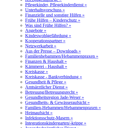
Pflegekinder, Pflegekinderdienst »
Unterhaltsvorschuss »
Finanzielle und sonstige Hilfen »
Frühe Hilfen – Kinderschutz »
Was sind Frühe Hilfen? »
Angebote »
Kindeswohlgefährdung »
Kooperationspartner »
Netzwerkarbeit »
Aus der Presse – Downloads »
Familienhebammen/Hebammenpraxen »
Finanzen & Haushalt »
Kämmerei - Haushalt »
Kreiskasse »
Kreiskasse - Bankverbindung »
Gesundheit & Pflege »
Amtsärztlicher Dienst »
Betreuung/Betreuungsrecht »
Gesundheitsregion Jade-Weser »
Gesundheits- & Gewässeraufsicht »
Familien-Hebammen/Hebammenpraxen »
Heimaufsicht »
Infektionsschutz-Masern »
Integrationskindergarten/-krippe »