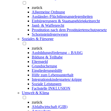
zurück
Allgemeine Ordnung
Ausländer-/Flüchtlingsangelegenheiten
Einbürgerungen & Staatsanghörigkeitsrecht
Jagd- & Waffenrecht
Prostitution nach dem Prostituiertenschutzgesetz
Schornsteinfegerwesen
Soziales & Fürsorge
zurück
Ausbildungsförderung – BAföG
Bildung & Teilhabe
Elterngeld
Grundsicherung
Eingliederungshilfe
Hilfe zum Lebensunterhalt
Integrationskindergarten/-krippe
Soziale Leistungen
Fachstelle INKLUSION
Umwelt & Klima
zurück
Abfallwirtschaft (GIB)