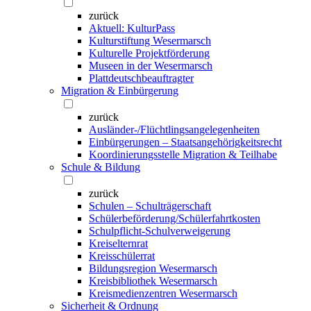
zurück
Aktuell: KulturPass
Kulturstiftung Wesermarsch
Kulturelle Projektförderung
Museen in der Wesermarsch
Plattdeutschbeauftragter
Migration & Einbürgerung
zurück
Ausländer-/Flüchtlingsangelegenheiten
Einbürgerungen – Staatsangehörigkeitsrecht
Koordinierungsstelle Migration & Teilhabe
Schule & Bildung
zurück
Schulen – Schulträgerschaft
Schülerbeförderung/Schülerfahrtkosten
Schulpflicht-Schulverweigerung
Kreiselternrat
Kreisschülerrat
Bildungsregion Wesermarsch
Kreisbibliothek Wesermarsch
Kreismedienzentren Wesermarsch
Sicherheit & Ordnung