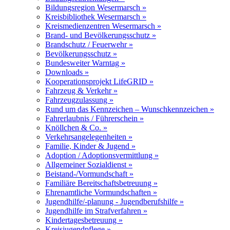
Bildungsregion Wesermarsch »
Kreisbibliothek Wesermarsch »
Kreismedienzentren Wesermarsch »
Brand- und Bevölkerungsschutz »
Brandschutz / Feuerwehr »
Bevölkerungsschutz »
Bundesweiter Warntag »
Downloads »
Kooperationsprojekt LifeGRID »
Fahrzeug & Verkehr »
Fahrzeugzulassung »
Rund um das Kennzeichen – Wunschkennzeichen »
Fahrerlaubnis / Führerschein »
Knöllchen & Co. »
Verkehrsangelegenheiten »
Familie, Kinder & Jugend »
Adoption / Adoptionsvermittlung »
Allgemeiner Sozialdienst »
Beistand-/Vormundschaft »
Familiäre Bereitschaftsbetreuung »
Ehrenamtliche Vormundschaften »
Jugendhilfe/-planung - Jugendberufshilfe »
Jugendhilfe im Strafverfahren »
Kindertagesbetreuung »
Kreisjugendpflege »