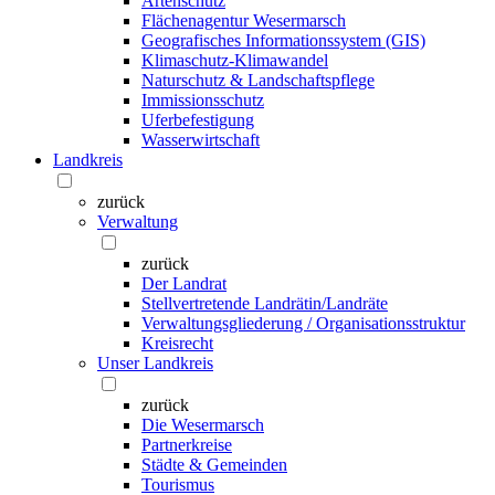
Artenschutz
Flächenagentur Wesermarsch
Geografisches Informationssystem (GIS)
Klimaschutz-Klimawandel
Naturschutz & Landschaftspflege
Immissionsschutz
Uferbefestigung
Wasserwirtschaft
Landkreis
zurück
Verwaltung
zurück
Der Landrat
Stellvertretende Landrätin/Landräte
Verwaltungsgliederung / Organisationsstruktur
Kreisrecht
Unser Landkreis
zurück
Die Wesermarsch
Partnerkreise
Städte & Gemeinden
Tourismus