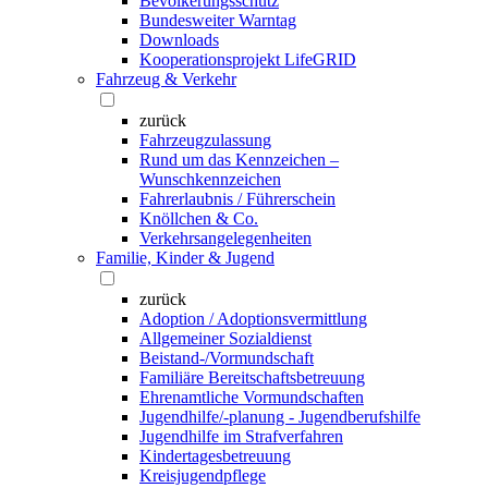
Bevölkerungsschutz
Bundesweiter Warntag
Downloads
Kooperationsprojekt LifeGRID
Fahrzeug & Verkehr
zurück
Fahrzeugzulassung
Rund um das Kennzeichen –
Wunschkennzeichen
Fahrerlaubnis / Führerschein
Knöllchen & Co.
Verkehrsangelegenheiten
Familie, Kinder & Jugend
zurück
Adoption / Adoptionsvermittlung
Allgemeiner Sozialdienst
Beistand-/Vormundschaft
Familiäre Bereitschaftsbetreuung
Ehrenamtliche Vormundschaften
Jugendhilfe/-planung - Jugendberufshilfe
Jugendhilfe im Strafverfahren
Kindertagesbetreuung
Kreisjugendpflege