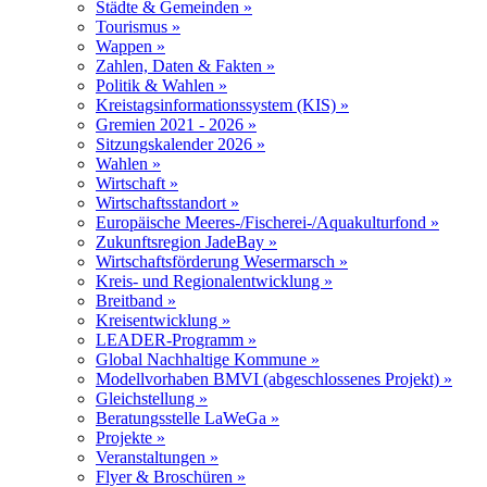
Städte & Gemeinden »
Tourismus »
Wappen »
Zahlen, Daten & Fakten »
Politik & Wahlen »
Kreistagsinformationssystem (KIS) »
Gremien 2021 - 2026 »
Sitzungskalender 2026 »
Wahlen »
Wirtschaft »
Wirtschaftsstandort »
Europäische Meeres-/Fischerei-/Aquakulturfond »
Zukunftsregion JadeBay »
Wirtschaftsförderung Wesermarsch »
Kreis- und Regionalentwicklung »
Breitband »
Kreisentwicklung »
LEADER-Programm »
Global Nachhaltige Kommune »
Modellvorhaben BMVI (abgeschlossenes Projekt) »
Gleichstellung »
Beratungsstelle LaWeGa »
Projekte »
Veranstaltungen »
Flyer & Broschüren »