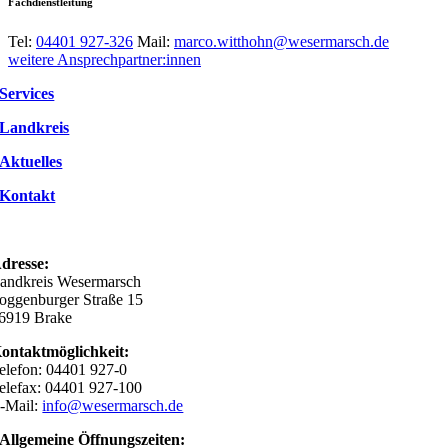
Fachdienstleitung
Tel:
04401 927-326
Mail:
marco.witthohn@wesermarsch.de
weitere Ansprechpartner:innen
Services
Landkreis
Aktuelles
Kontakt
dresse:
andkreis Wesermarsch
oggenburger Straße 15
6919 Brake
ontaktmöglichkeit:
elefon: 04401 927-0
elefax: 04401 927-100
-Mail:
info@wesermarsch.de
Allgemeine Öffnungszeiten: