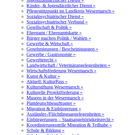
Jugendzahnärztlicher Dienst »
Kinder- & Jugendärztlicher Dienst »
Pflegestützpunkt im Landkreis Wesermarsch »
Sozialpsychiatrischer Dienst »
Sozialpsychiatrischer Verbund »
Gesellschaft & Politik »
Ehrenamt / Ehrenamtskarte »
Bürger machen Politik / Wahlen »
Gewerbe & Wirtschaft »
Genehmigungen / Bescheinigungen »
Gewerbe / Gastronomie »
Gewerberecht »
Landwirtschaft / Veterinärangelegenheiten »
Wirtschaftsförderung Wesermarsch »
Kunst & Kultur »
Aktuell: KulturPass »
Kulturstiftung Wesermarsch »
Kulturelle Projektförderung »
Museen in der Wesermarsch »
Plattdeutschbeauftragter »
Migration & Einbürgerung »
Ausländer-/Flüchtlingsangelegenheiten »
Einbürgerungen – Staatsangehörigkeitsrecht »
Koordinierungsstelle Migration & Teilhabe »
Schule & Bildung »