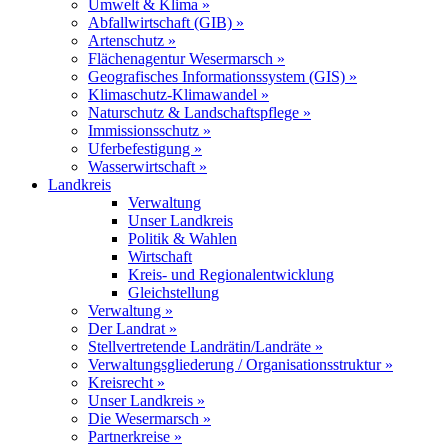
Umwelt & Klima »
Abfallwirtschaft (GIB) »
Artenschutz »
Flächenagentur Wesermarsch »
Geografisches Informationssystem (GIS) »
Klimaschutz-Klimawandel »
Naturschutz & Landschaftspflege »
Immissionsschutz »
Uferbefestigung »
Wasserwirtschaft »
Landkreis
Verwaltung
Unser Landkreis
Politik & Wahlen
Wirtschaft
Kreis- und Regionalentwicklung
Gleichstellung
Verwaltung »
Der Landrat »
Stellvertretende Landrätin/Landräte »
Verwaltungsgliederung / Organisationsstruktur »
Kreisrecht »
Unser Landkreis »
Die Wesermarsch »
Partnerkreise »