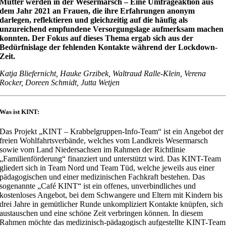
Mutter werden in der Wesermarsch – Eine Umfrageaktion aus
dem Jahr 2021 an Frauen, die ihre Erfahrungen anonym
darlegen, reflektieren und gleichzeitig auf die häufig als
unzureichend empfundene Versorgungslage aufmerksam machen
konnten. Der Fokus auf dieses Thema ergab sich aus der
Bedürfnislage der fehlenden Kontakte während der Lockdown-
Zeit.
Katja Bliefernicht, Hauke Grzibek, Waltraud Ralle-Klein, Verena
Rocker, Doreen Schmidt, Jutta Wetjen
Was ist KINT:
Das Projekt „KINT – Krabbelgruppen-Info-Team“ ist ein Angebot der
freien Wohlfahrtsverbände, welches vom Landkreis Wesermarsch
sowie vom Land Niedersachsen im Rahmen der Richtlinie
„Familienförderung“ finanziert und unterstützt wird. Das KINT-Team
gliedert sich in Team Nord und Team Tüd, welche jeweils aus einer
pädagogischen und einer medizinischen Fachkraft bestehen. Das
sogenannte „Café KINT“ ist ein offenes, unverbindliches und
kostenloses Angebot, bei dem Schwangere und Eltern mit Kindern bis
drei Jahre in gemütlicher Runde unkompliziert Kontakte knüpfen, sich
austauschen und eine schöne Zeit verbringen können. In diesem
Rahmen möchte das medizinisch-pädagogisch aufgestellte KINT-Team