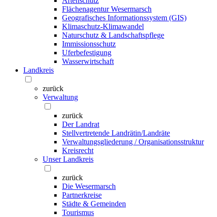
Artenschutz
Flächenagentur Wesermarsch
Geografisches Informationssystem (GIS)
Klimaschutz-Klimawandel
Naturschutz & Landschaftspflege
Immissionsschutz
Uferbefestigung
Wasserwirtschaft
Landkreis
zurück
Verwaltung
zurück
Der Landrat
Stellvertretende Landrätin/Landräte
Verwaltungsgliederung / Organisationsstruktur
Kreisrecht
Unser Landkreis
zurück
Die Wesermarsch
Partnerkreise
Städte & Gemeinden
Tourismus