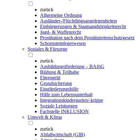
zurück
Allgemeine Ordnung
Ausländer-/Flüchtlingsangelegenheiten
Einbürgerungen & Staatsanghörigkeitsrecht
Jagd- & Waffenrecht
Prostitution nach dem Prostituiertenschutzgesetz
Schornsteinfegerwesen
Soziales & Fürsorge
zurück
Ausbildungsförderung – BAföG
Bildung & Teilhabe
Elterngeld
Grundsicherung
Eingliederungshilfe
Hilfe zum Lebensunterhalt
Integrationskindergarten/-krippe
Soziale Leistungen
Fachstelle INKLUSION
Umwelt & Klima
zurück
Abfallwirtschaft (GIB)