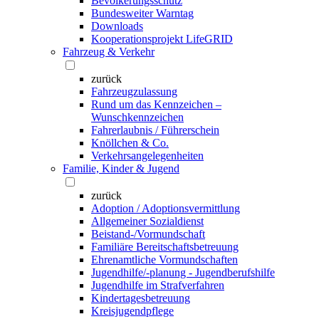
Bevölkerungsschutz
Bundesweiter Warntag
Downloads
Kooperationsprojekt LifeGRID
Fahrzeug & Verkehr
zurück
Fahrzeugzulassung
Rund um das Kennzeichen –
Wunschkennzeichen
Fahrerlaubnis / Führerschein
Knöllchen & Co.
Verkehrsangelegenheiten
Familie, Kinder & Jugend
zurück
Adoption / Adoptionsvermittlung
Allgemeiner Sozialdienst
Beistand-/Vormundschaft
Familiäre Bereitschaftsbetreuung
Ehrenamtliche Vormundschaften
Jugendhilfe/-planung - Jugendberufshilfe
Jugendhilfe im Strafverfahren
Kindertagesbetreuung
Kreisjugendpflege