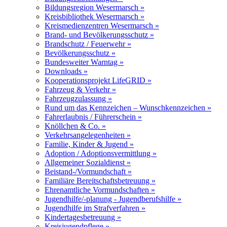
Bildungsregion Wesermarsch »
Kreisbibliothek Wesermarsch »
Kreismedienzentren Wesermarsch »
Brand- und Bevölkerungsschutz »
Brandschutz / Feuerwehr »
Bevölkerungsschutz »
Bundesweiter Warntag »
Downloads »
Kooperationsprojekt LifeGRID »
Fahrzeug & Verkehr »
Fahrzeugzulassung »
Rund um das Kennzeichen – Wunschkennzeichen »
Fahrerlaubnis / Führerschein »
Knöllchen & Co. »
Verkehrsangelegenheiten »
Familie, Kinder & Jugend »
Adoption / Adoptionsvermittlung »
Allgemeiner Sozialdienst »
Beistand-/Vormundschaft »
Familiäre Bereitschaftsbetreuung »
Ehrenamtliche Vormundschaften »
Jugendhilfe/-planung - Jugendberufshilfe »
Jugendhilfe im Strafverfahren »
Kindertagesbetreuung »
Kreisjugendpflege »