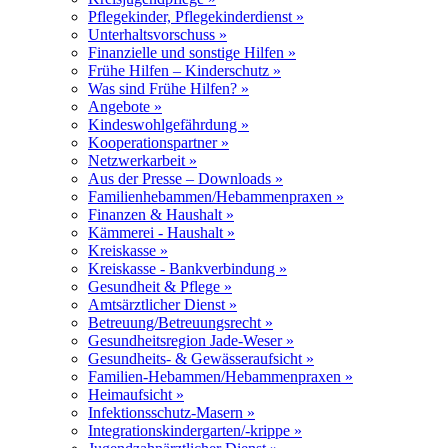
Pflegekinder, Pflegekinderdienst »
Unterhaltsvorschuss »
Finanzielle und sonstige Hilfen »
Frühe Hilfen – Kinderschutz »
Was sind Frühe Hilfen? »
Angebote »
Kindeswohlgefährdung »
Kooperationspartner »
Netzwerkarbeit »
Aus der Presse – Downloads »
Familienhebammen/Hebammenpraxen »
Finanzen & Haushalt »
Kämmerei - Haushalt »
Kreiskasse »
Kreiskasse - Bankverbindung »
Gesundheit & Pflege »
Amtsärztlicher Dienst »
Betreuung/Betreuungsrecht »
Gesundheitsregion Jade-Weser »
Gesundheits- & Gewässeraufsicht »
Familien-Hebammen/Hebammenpraxen »
Heimaufsicht »
Infektionsschutz-Masern »
Integrationskindergarten/-krippe »