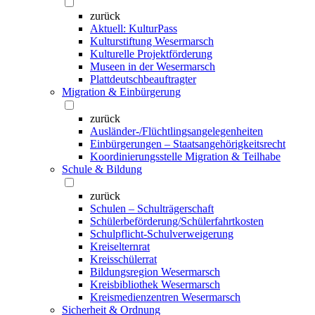
zurück
Aktuell: KulturPass
Kulturstiftung Wesermarsch
Kulturelle Projektförderung
Museen in der Wesermarsch
Plattdeutschbeauftragter
Migration & Einbürgerung
zurück
Ausländer-/Flüchtlingsangelegenheiten
Einbürgerungen – Staatsangehörigkeitsrecht
Koordinierungsstelle Migration & Teilhabe
Schule & Bildung
zurück
Schulen – Schulträgerschaft
Schülerbeförderung/Schülerfahrtkosten
Schulpflicht-Schulverweigerung
Kreiselternrat
Kreisschülerrat
Bildungsregion Wesermarsch
Kreisbibliothek Wesermarsch
Kreismedienzentren Wesermarsch
Sicherheit & Ordnung