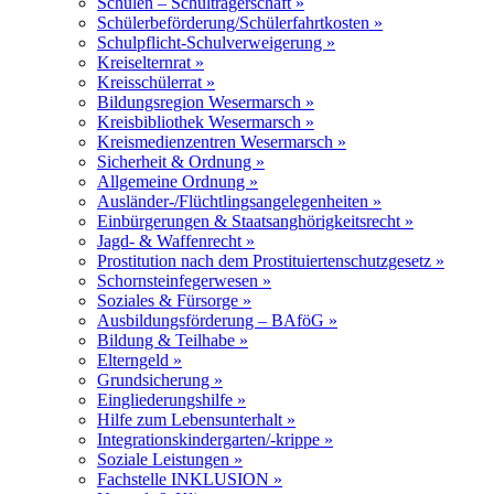
Schulen – Schulträgerschaft »
Schülerbeförderung/Schülerfahrtkosten »
Schulpflicht-Schulverweigerung »
Kreiselternrat »
Kreisschülerrat »
Bildungsregion Wesermarsch »
Kreisbibliothek Wesermarsch »
Kreismedienzentren Wesermarsch »
Sicherheit & Ordnung »
Allgemeine Ordnung »
Ausländer-/Flüchtlingsangelegenheiten »
Einbürgerungen & Staatsanghörigkeitsrecht »
Jagd- & Waffenrecht »
Prostitution nach dem Prostituiertenschutzgesetz »
Schornsteinfegerwesen »
Soziales & Fürsorge »
Ausbildungsförderung – BAföG »
Bildung & Teilhabe »
Elterngeld »
Grundsicherung »
Eingliederungshilfe »
Hilfe zum Lebensunterhalt »
Integrationskindergarten/-krippe »
Soziale Leistungen »
Fachstelle INKLUSION »