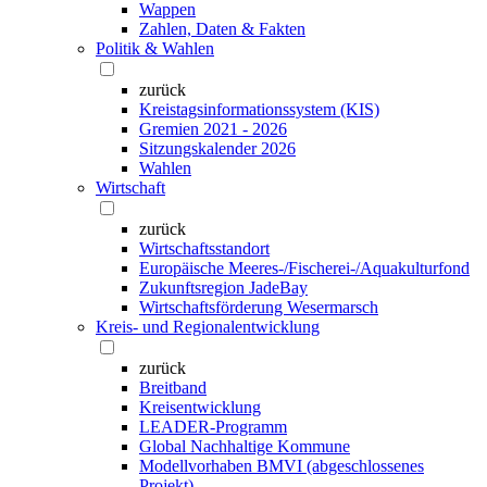
Wappen
Zahlen, Daten & Fakten
Politik & Wahlen
zurück
Kreistagsinformationssystem (KIS)
Gremien 2021 - 2026
Sitzungskalender 2026
Wahlen
Wirtschaft
zurück
Wirtschaftsstandort
Europäische Meeres-/Fischerei-/Aquakulturfond
Zukunftsregion JadeBay
Wirtschaftsförderung Wesermarsch
Kreis- und Regionalentwicklung
zurück
Breitband
Kreisentwicklung
LEADER-Programm
Global Nachhaltige Kommune
Modellvorhaben BMVI (abgeschlossenes
Projekt)