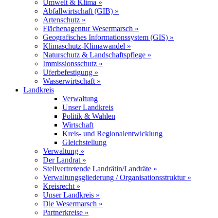
Umwelt & Klima »
Abfallwirtschaft (GIB) »
Artenschutz »
Flächenagentur Wesermarsch »
Geografisches Informationssystem (GIS) »
Klimaschutz-Klimawandel »
Naturschutz & Landschaftspflege »
Immissionsschutz »
Uferbefestigung »
Wasserwirtschaft »
Landkreis
Verwaltung
Unser Landkreis
Politik & Wahlen
Wirtschaft
Kreis- und Regionalentwicklung
Gleichstellung
Verwaltung »
Der Landrat »
Stellvertretende Landrätin/Landräte »
Verwaltungsgliederung / Organisationsstruktur »
Kreisrecht »
Unser Landkreis »
Die Wesermarsch »
Partnerkreise »