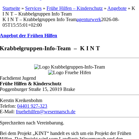
Startseite
»
Services
»
Frühe Hilfen – Kinderschutz
»
Angebote
»
K
I N T – Krabbelgruppen Info Team
K I N T – Krabbelgruppen Info Team
agenturwerk
2026-08-
05T15:55:01+02:00
Angebot der Frühen Hilfen
Krabbelgruppen-Info-Team – K I N T
Fachdienst Jugend
Frühe Hilfen & Kinderschutz
Poggenburger Straße 15, 26919 Brake
Kerstin Kreikenbohm
Telefon:
04401 927-323
E-Mail:
fruehehilfen@wesermarsch.de
Sprechzeiten nach Vereinbarung.
Bei dem Projekt „KINT“ handelt es sich um ein Projekt der Frühen
Hilfen. Das Projekt wird vom Landkreis Wesermarsch und den