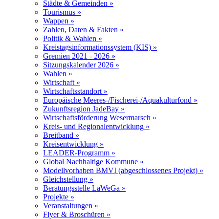
Städte & Gemeinden »
Tourismus »
Wappen »
Zahlen, Daten & Fakten »
Politik & Wahlen »
Kreistagsinformationssystem (KIS) »
Gremien 2021 - 2026 »
Sitzungskalender 2026 »
Wahlen »
Wirtschaft »
Wirtschaftsstandort »
Europäische Meeres-/Fischerei-/Aquakulturfond »
Zukunftsregion JadeBay »
Wirtschaftsförderung Wesermarsch »
Kreis- und Regionalentwicklung »
Breitband »
Kreisentwicklung »
LEADER-Programm »
Global Nachhaltige Kommune »
Modellvorhaben BMVI (abgeschlossenes Projekt) »
Gleichstellung »
Beratungsstelle LaWeGa »
Projekte »
Veranstaltungen »
Flyer & Broschüren »