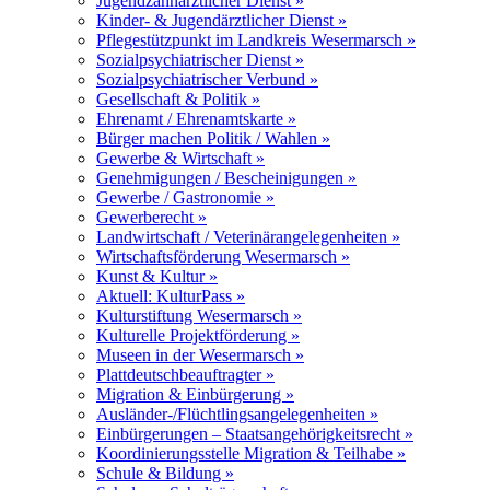
Jugendzahnärztlicher Dienst »
Kinder- & Jugendärztlicher Dienst »
Pflegestützpunkt im Landkreis Wesermarsch »
Sozialpsychiatrischer Dienst »
Sozialpsychiatrischer Verbund »
Gesellschaft & Politik »
Ehrenamt / Ehrenamtskarte »
Bürger machen Politik / Wahlen »
Gewerbe & Wirtschaft »
Genehmigungen / Bescheinigungen »
Gewerbe / Gastronomie »
Gewerberecht »
Landwirtschaft / Veterinärangelegenheiten »
Wirtschaftsförderung Wesermarsch »
Kunst & Kultur »
Aktuell: KulturPass »
Kulturstiftung Wesermarsch »
Kulturelle Projektförderung »
Museen in der Wesermarsch »
Plattdeutschbeauftragter »
Migration & Einbürgerung »
Ausländer-/Flüchtlingsangelegenheiten »
Einbürgerungen – Staatsangehörigkeitsrecht »
Koordinierungsstelle Migration & Teilhabe »
Schule & Bildung »