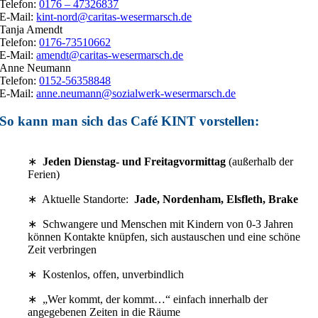
Telefon:
0176 – 47326837
E-Mail:
kint-nord@caritas-wesermarsch.de
Tanja Amendt
Telefon:
0176-73510662
E-Mail:
amendt@caritas-wesermarsch.de
Anne Neumann
Telefon:
0152-56358848
E-Mail:
anne.neumann@sozialwerk-wesermarsch.de
So kann man sich das Café KINT vorstellen:
.
∗
Jeden Dienstag- und Freitagvormittag
(außerhalb der
Ferien)
∗ Aktuelle Standorte:
Jade, Nordenham, Elsfleth, Brake
∗ Schwangere und Menschen mit Kindern von 0-3 Jahren
können Kontakte knüpfen, sich austauschen und eine schöne
Zeit verbringen
∗ Kostenlos, offen, unverbindlich
∗ „Wer kommt, der kommt…“ einfach innerhalb der
angegebenen Zeiten in die Räume