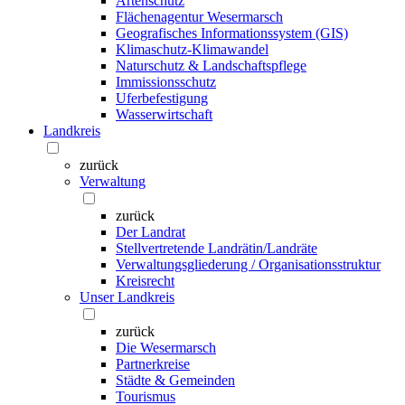
Artenschutz
Flächenagentur Wesermarsch
Geografisches Informationssystem (GIS)
Klimaschutz-Klimawandel
Naturschutz & Landschaftspflege
Immissionsschutz
Uferbefestigung
Wasserwirtschaft
Landkreis
zurück
Verwaltung
zurück
Der Landrat
Stellvertretende Landrätin/Landräte
Verwaltungsgliederung / Organisationsstruktur
Kreisrecht
Unser Landkreis
zurück
Die Wesermarsch
Partnerkreise
Städte & Gemeinden
Tourismus