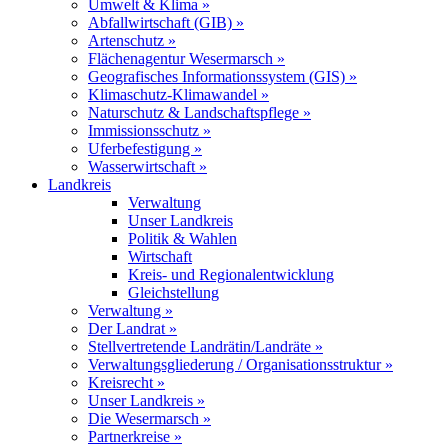
Umwelt & Klima »
Abfallwirtschaft (GIB) »
Artenschutz »
Flächenagentur Wesermarsch »
Geografisches Informationssystem (GIS) »
Klimaschutz-Klimawandel »
Naturschutz & Landschaftspflege »
Immissionsschutz »
Uferbefestigung »
Wasserwirtschaft »
Landkreis
Verwaltung
Unser Landkreis
Politik & Wahlen
Wirtschaft
Kreis- und Regionalentwicklung
Gleichstellung
Verwaltung »
Der Landrat »
Stellvertretende Landrätin/Landräte »
Verwaltungsgliederung / Organisationsstruktur »
Kreisrecht »
Unser Landkreis »
Die Wesermarsch »
Partnerkreise »