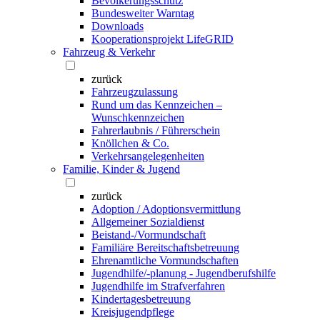
Bevölkerungsschutz
Bundesweiter Warntag
Downloads
Kooperationsprojekt LifeGRID
Fahrzeug & Verkehr
zurück
Fahrzeugzulassung
Rund um das Kennzeichen –
Wunschkennzeichen
Fahrerlaubnis / Führerschein
Knöllchen & Co.
Verkehrsangelegenheiten
Familie, Kinder & Jugend
zurück
Adoption / Adoptionsvermittlung
Allgemeiner Sozialdienst
Beistand-/Vormundschaft
Familiäre Bereitschaftsbetreuung
Ehrenamtliche Vormundschaften
Jugendhilfe/-planung - Jugendberufshilfe
Jugendhilfe im Strafverfahren
Kindertagesbetreuung
Kreisjugendpflege