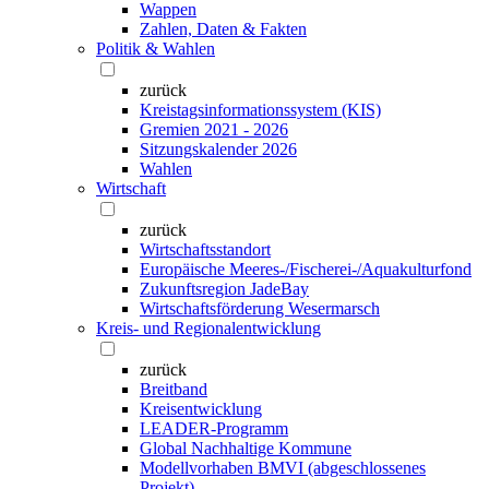
Wappen
Zahlen, Daten & Fakten
Politik & Wahlen
zurück
Kreistagsinformationssystem (KIS)
Gremien 2021 - 2026
Sitzungskalender 2026
Wahlen
Wirtschaft
zurück
Wirtschaftsstandort
Europäische Meeres-/Fischerei-/Aquakulturfond
Zukunftsregion JadeBay
Wirtschaftsförderung Wesermarsch
Kreis- und Regionalentwicklung
zurück
Breitband
Kreisentwicklung
LEADER-Programm
Global Nachhaltige Kommune
Modellvorhaben BMVI (abgeschlossenes
Projekt)