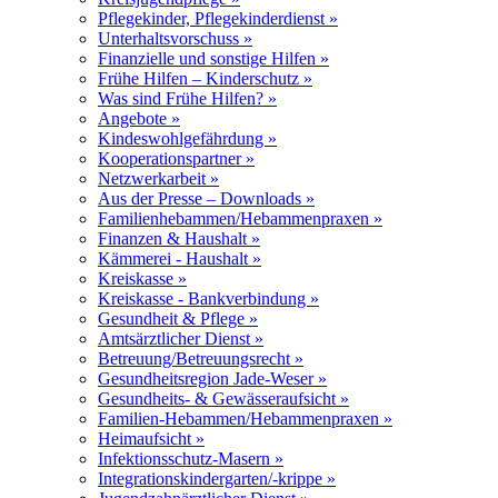
Pflegekinder, Pflegekinderdienst »
Unterhaltsvorschuss »
Finanzielle und sonstige Hilfen »
Frühe Hilfen – Kinderschutz »
Was sind Frühe Hilfen? »
Angebote »
Kindeswohlgefährdung »
Kooperationspartner »
Netzwerkarbeit »
Aus der Presse – Downloads »
Familienhebammen/Hebammenpraxen »
Finanzen & Haushalt »
Kämmerei - Haushalt »
Kreiskasse »
Kreiskasse - Bankverbindung »
Gesundheit & Pflege »
Amtsärztlicher Dienst »
Betreuung/Betreuungsrecht »
Gesundheitsregion Jade-Weser »
Gesundheits- & Gewässeraufsicht »
Familien-Hebammen/Hebammenpraxen »
Heimaufsicht »
Infektionsschutz-Masern »
Integrationskindergarten/-krippe »