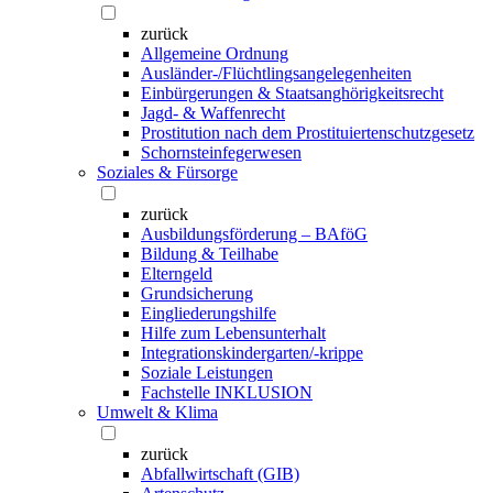
zurück
Allgemeine Ordnung
Ausländer-/Flüchtlingsangelegenheiten
Einbürgerungen & Staatsanghörigkeitsrecht
Jagd- & Waffenrecht
Prostitution nach dem Prostituiertenschutzgesetz
Schornsteinfegerwesen
Soziales & Fürsorge
zurück
Ausbildungsförderung – BAföG
Bildung & Teilhabe
Elterngeld
Grundsicherung
Eingliederungshilfe
Hilfe zum Lebensunterhalt
Integrationskindergarten/-krippe
Soziale Leistungen
Fachstelle INKLUSION
Umwelt & Klima
zurück
Abfallwirtschaft (GIB)