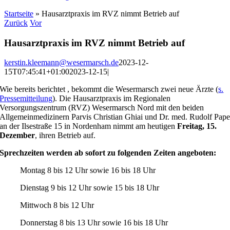
Startseite
»
Hausarztpraxis im RVZ nimmt Betrieb auf
Zurück
Vor
Hausarztpraxis im RVZ nimmt Betrieb auf
kerstin.kleemann@wesermarsch.de
2023-12-
15T07:45:41+01:00
2023-12-15
|
Wie bereits berichtet , bekommt die Wesermarsch zwei neue Ärzte (
s.
Pressemitteilung
). Die Hausarztpraxis im Regionalen
Versorgungszentrum (RVZ) Wesermarsch Nord mit den beiden
Allgemeinmedizinern Parvis Christian Ghiai und Dr. med. Rudolf Pap
an der Ilsestraße 15 in Nordenham nimmt am heutigen
Freitag, 15.
Dezember
, ihren Betrieb auf.
Sprechzeiten werden ab sofort zu folgenden Zeiten angeboten:
Montag 8 bis 12 Uhr sowie 16 bis 18 Uhr
Dienstag 9 bis 12 Uhr sowie 15 bis 18 Uhr
Mittwoch 8 bis 12 Uhr
Donnerstag 8 bis 13 Uhr sowie 16 bis 18 Uhr