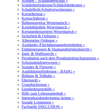
Schulen – Schulträgerschaft »
Schülerbeförderung/Schülerfahrtkosten »
Schulpflicht-Schulverweigerung »
Kreiselternrat »
Kreisschülerrat »
Bildungsregion Wesermarsch »
Kreisbibliothek Wesermarsch »
Kreismedienzentren Wesermarsch »
Sicherheit & Ordnung »
Allgemeine Ordnung »
Ausländer-/Flüchtlingsangelegenheiten »
Einbürgerungen & Staatsanghörigkeitsrecht »
Jagd- & Waffenrecht »
Prostitution nach dem Prostituiertenschutzgesetz »
Schornsteinfegerwesen »
Soziales & Fürsorge »
Ausbildungsförderung – BAföG »
Bildung & Teilhabe »
Elterngeld »
Grundsicherung »
Eingliederungshilfe »
Hilfe zum Lebensunterhalt »
Integrationskindergarten/-krippe »
Soziale Leistungen »
Fachstelle INKLUSION »