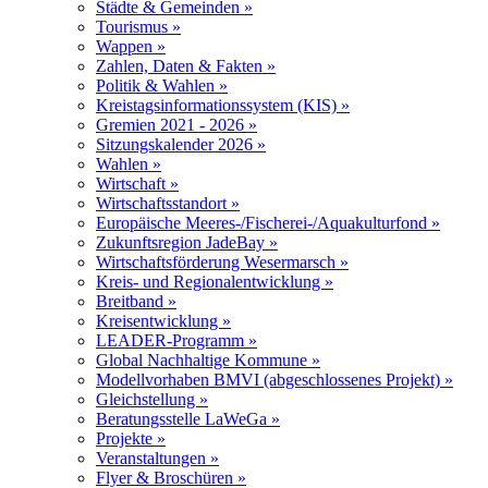
Städte & Gemeinden »
Tourismus »
Wappen »
Zahlen, Daten & Fakten »
Politik & Wahlen »
Kreistagsinformationssystem (KIS) »
Gremien 2021 - 2026 »
Sitzungskalender 2026 »
Wahlen »
Wirtschaft »
Wirtschaftsstandort »
Europäische Meeres-/Fischerei-/Aquakulturfond »
Zukunftsregion JadeBay »
Wirtschaftsförderung Wesermarsch »
Kreis- und Regionalentwicklung »
Breitband »
Kreisentwicklung »
LEADER-Programm »
Global Nachhaltige Kommune »
Modellvorhaben BMVI (abgeschlossenes Projekt) »
Gleichstellung »
Beratungsstelle LaWeGa »
Projekte »
Veranstaltungen »
Flyer & Broschüren »