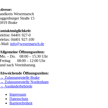
dresse:
andkreis Wesermarsch
oggenburger Straße 15
6919 Brake
ontaktmöglichkeit:
elefon: 04401 927-0
elefax: 04401 927-100
-Mail:
info@wesermarsch.de
Allgemeine Öffnungszeiten:
Mo. – Do. 08:00 – 15:30 Uhr
Freitag 08:00 – 12:00 Uhr
und nach Vereinbarung
Abweichende Öffnungszeiten:
→ Zulassungsstelle Brake
→ Zulassungsstelle Nordenham
→ Ausländerbehörde
Impressum
Datenschutz
Barrierefreiheit