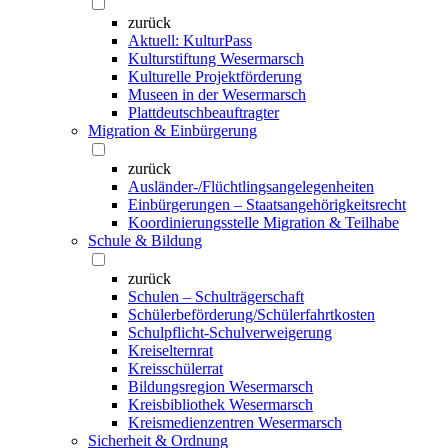
zurück
Aktuell: KulturPass
Kulturstiftung Wesermarsch
Kulturelle Projektförderung
Museen in der Wesermarsch
Plattdeutschbeauftragter
Migration & Einbürgerung
zurück
Ausländer-/Flüchtlingsangelegenheiten
Einbürgerungen – Staatsangehörigkeitsrecht
Koordinierungsstelle Migration & Teilhabe
Schule & Bildung
zurück
Schulen – Schulträgerschaft
Schülerbeförderung/Schülerfahrtkosten
Schulpflicht-Schulverweigerung
Kreiselternrat
Kreisschülerrat
Bildungsregion Wesermarsch
Kreisbibliothek Wesermarsch
Kreismedienzentren Wesermarsch
Sicherheit & Ordnung