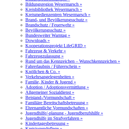
Bildungsregion Wesermarsch »
Kreisbibliothek Wesermarsch »
Kreismedienzentren Wesermarsch »
Brand- und Bevölkerungsschutz »
Brandschutz / Feuerwehr »
Bevölkerungsschutz »
Bundesweiter Warntag »
Downloads »
Kooperationsprojekt LifeGRID »
Fahrzeug & Verkehr »
Fahrzeugzulassung »
Rund um das Kennzeichen – Wunschkennzeichen »
Fahrerlaubnis / Führerschein »
Knöllchen & Co. »
Verkehrsangelegenheiten »
Familie, Kinder & Jugend »
Adoption / Adoptionsvermittlung »
Allgemeiner Sozialdienst »
Beistand-/Vormundschaft »
Familiäre Bereitschaftsbetreuung »
Ehrenamtliche Vormundschaften »
Jugendhilfe/-planung - Jugendberufshilfe »
Jugendhilfe im Strafverfahren »
Kindertagesbetreuung »
Kreisjugendpflege »