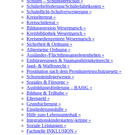
Schulen – Schulträgerschaft »
Schülerbeförderung/Schülerfahrtkosten »
Schulpflicht-Schulverweigerung »
Kreiselternrat »
Kreisschülerrat »
Bildungsregion Wesermarsch »
Kreisbibliothek Wesermarsch »
Kreismedienzentren Wesermarsch »
Sicherheit & Ordnung »
Allgemeine Ordnung »
Ausländer-/Flüchtlingsangelegenheiten »
Einbürgerungen & Staatsanghörigkeitsrecht »
Jagd- & Waffenrecht »
Prostitution nach dem Prostituiertenschutzgesetz »
Schornsteinfegerwesen »
Soziales & Fürsorge »
Ausbildungsförderung – BAföG »
Bildung & Teilhabe »
Elterngeld »
Grundsicherung »
Eingliederungshilfe »
Hilfe zum Lebensunterhalt »
Integrationskindergarten/-krippe »
Soziale Leistungen »
Fachstelle INKLUSION »