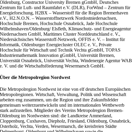
Oldenburg, Constructor University Bremen gGmbH, Deutsches
Zentrum für Luft- und Raumfahrt e.V. (DLR), ForWind – Zentrum für
Energieforschung, H2BX – Wasserstoff für die Region Bremerhaven
e.V., H2.N.O.N. – Wasserstoffnetzwerk Nordostniedersachsen,
Hochschule Bremen, Hochschule Osnabrück, Jade Hochschule
Wilhelmshaven/Oldenburg/ Elsfleth, Klimaschutz- und Energieagentur
Niedersachsen GmbH, Maritimes Cluster Norddeutschland e. V.,
Niedersächsisches Wasserstoff-Netzwerk, OFFIS e. V. – Institut für
Informatik, Oldenburger Energiecluster OLEC e. V., Private
Hochschule für Wirtschaft und Technik Vechta gGmbH, TOPAS
Industriemathematik Innovation gGmbH, Universität Bremen,
Universität Osnabrück, Universität Vechta, Windenergie Agentur WA
e. V. und die Wirtschaftsförderung Wesermarsch GmbH.
Über die Metropolregion Nordwest
Die Metropolregion Nordwest ist eine von elf deutschen Europäischen
Metropolregionen. Wirtschaft, Verwaltung, Politik und Wissenschaft
arbeiten eng zusammen, um die Region und ihre Zukunftsfelder
gemeinsam weiterzuentwickeln und im internationalen Wettbewerb
stark aufzustellen. Mitglieder des Vereins Metropolregion Bremen-
Oldenburg im Nordwesten sind: die Landkreise Ammerland,
Cloppenburg, Cuxhaven, Diepholz, Friesland, Oldenburg, Osnabrück,
Osterholz, Vechta, Verden, Wesermarsch, die kreisfreien Städte
Delmenhorst, Oldenburg und Wilhelmshaven sowie die