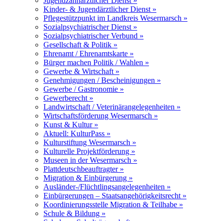
Jugendzahnärztlicher Dienst »
Kinder- & Jugendärztlicher Dienst »
Pflegestützpunkt im Landkreis Wesermarsch »
Sozialpsychiatrischer Dienst »
Sozialpsychiatrischer Verbund »
Gesellschaft & Politik »
Ehrenamt / Ehrenamtskarte »
Bürger machen Politik / Wahlen »
Gewerbe & Wirtschaft »
Genehmigungen / Bescheinigungen »
Gewerbe / Gastronomie »
Gewerberecht »
Landwirtschaft / Veterinärangelegenheiten »
Wirtschaftsförderung Wesermarsch »
Kunst & Kultur »
Aktuell: KulturPass »
Kulturstiftung Wesermarsch »
Kulturelle Projektförderung »
Museen in der Wesermarsch »
Plattdeutschbeauftragter »
Migration & Einbürgerung »
Ausländer-/Flüchtlingsangelegenheiten »
Einbürgerungen – Staatsangehörigkeitsrecht »
Koordinierungsstelle Migration & Teilhabe »
Schule & Bildung »