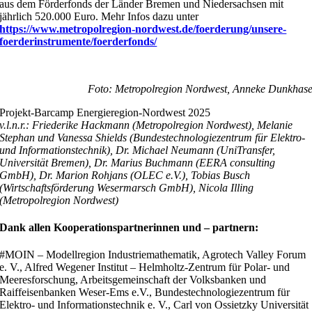
aus dem Förderfonds der Länder Bremen und Niedersachsen mit
jährlich 520.000 Euro. Mehr Infos dazu unter
https://www.metropolregion-nordwest.de/foerderung/unsere-
foerderinstrumente/foerderfonds/
Foto: Metropolregion Nordwest, Anneke Dunkhas
Projekt-Barcamp Energieregion-Nordwest 2025
v.l.n.r.: Friederike Hackmann (Metropolregion Nordwest), Melanie
Stephan und Vanessa Shields (Bundestechnologiezentrum für Elektro-
und Informationstechnik), Dr. Michael Neumann (UniTransfer,
Universität Bremen), Dr. Marius Buchmann (EERA consulting
GmbH), Dr. Marion Rohjans (OLEC e.V.), Tobias Busch
(Wirtschaftsförderung Wesermarsch GmbH), Nicola Illing
(Metropolregion Nordwest)
Dank allen Kooperationspartnerinnen und – partnern:
#MOIN – Modellregion Industriemathematik, Agrotech Valley Forum
e. V., Alfred Wegener Institut – Helmholtz-Zentrum für Polar- und
Meeresforschung, Arbeitsgemeinschaft der Volksbanken und
Raiffeisenbanken Weser-Ems e.V., Bundestechnologiezentrum für
Elektro- und Informationstechnik e. V., Carl von Ossietzky Universität