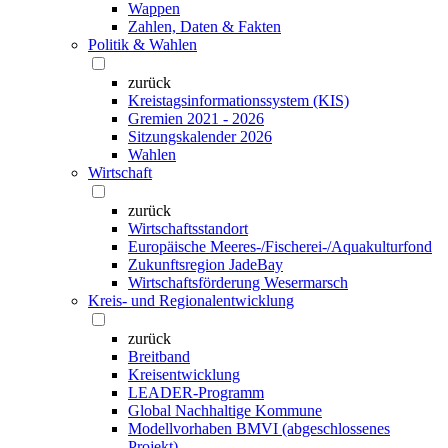
Wappen
Zahlen, Daten & Fakten
Politik & Wahlen
zurück
Kreistagsinformationssystem (KIS)
Gremien 2021 - 2026
Sitzungskalender 2026
Wahlen
Wirtschaft
zurück
Wirtschaftsstandort
Europäische Meeres-/Fischerei-/Aquakulturfond
Zukunftsregion JadeBay
Wirtschaftsförderung Wesermarsch
Kreis- und Regionalentwicklung
zurück
Breitband
Kreisentwicklung
LEADER-Programm
Global Nachhaltige Kommune
Modellvorhaben BMVI (abgeschlossenes
Projekt)