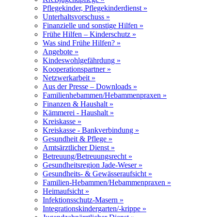
Pflegekinder, Pflegekinderdienst »
Unterhaltsvorschuss »
Finanzielle und sonstige Hilfen »
Frühe Hilfen – Kinderschutz »
Was sind Frühe Hilfen? »
Angebote »
Kindeswohlgefährdung »
Kooperationspartner »
Netzwerkarbeit »
Aus der Presse – Downloads »
Familienhebammen/Hebammenpraxen »
Finanzen & Haushalt »
Kämmerei - Haushalt »
Kreiskasse »
Kreiskasse - Bankverbindung »
Gesundheit & Pflege »
Amtsärztlicher Dienst »
Betreuung/Betreuungsrecht »
Gesundheitsregion Jade-Weser »
Gesundheits- & Gewässeraufsicht »
Familien-Hebammen/Hebammenpraxen »
Heimaufsicht »
Infektionsschutz-Masern »
Integrationskindergarten/-krippe »