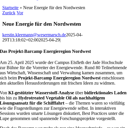
Startseite
»
Neue Energie für den Nordwesten
Zurück
Vor
Neue Energie für den Nordwesten
kerstin.kleemann@wesermarsch.de
2025-04-
29T13:18:02+02:00
2025-04-29
|
Das Projekt-Barcamp Energieregion Nordwest
Am 25. April 2025 wurde der Campus Elsfleth der Jade Hochschule
zur Bühne für die Vorreiter der Energiewende. Rund 80 Teilnehmende
aus Wirtschaft, Wissenschaft und Verwaltung kamen zusammen, um
sich beim
Projekt-Barcamp Energieregion Nordwest
entschlossen
den aktuellen Herausforderungen mit frischen Ideen zu widmen.
Von
KI-gestützter Wasserstoff-Analyse
über
bidirektionales Laden
bis hin zu
Hydrotreated Vegetable Oil als nachhaltigem
Lösungsansatz für die Schifffahrt
– die Themen waren so vielfältig
wie die Fragestellungen zur Energiewende selbst. In interaktiven
Sessions wurden smarte Lösungen diskutiert, Best Practices unter die
Lupe genommen und spannende Forschungsprojekte vorgestellt.