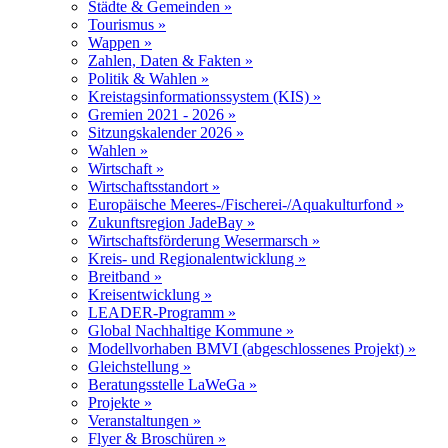
Städte & Gemeinden »
Tourismus »
Wappen »
Zahlen, Daten & Fakten »
Politik & Wahlen »
Kreistagsinformationssystem (KIS) »
Gremien 2021 - 2026 »
Sitzungskalender 2026 »
Wahlen »
Wirtschaft »
Wirtschaftsstandort »
Europäische Meeres-/Fischerei-/Aquakulturfond »
Zukunftsregion JadeBay »
Wirtschaftsförderung Wesermarsch »
Kreis- und Regionalentwicklung »
Breitband »
Kreisentwicklung »
LEADER-Programm »
Global Nachhaltige Kommune »
Modellvorhaben BMVI (abgeschlossenes Projekt) »
Gleichstellung »
Beratungsstelle LaWeGa »
Projekte »
Veranstaltungen »
Flyer & Broschüren »