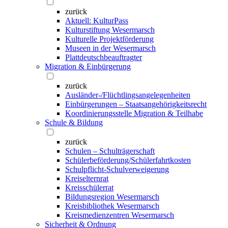
zurück
Aktuell: KulturPass
Kulturstiftung Wesermarsch
Kulturelle Projektförderung
Museen in der Wesermarsch
Plattdeutschbeauftragter
Migration & Einbürgerung
zurück
Ausländer-/Flüchtlingsangelegenheiten
Einbürgerungen – Staatsangehörigkeitsrecht
Koordinierungsstelle Migration & Teilhabe
Schule & Bildung
zurück
Schulen – Schulträgerschaft
Schülerbeförderung/Schülerfahrtkosten
Schulpflicht-Schulverweigerung
Kreiselternrat
Kreisschülerrat
Bildungsregion Wesermarsch
Kreisbibliothek Wesermarsch
Kreismedienzentren Wesermarsch
Sicherheit & Ordnung