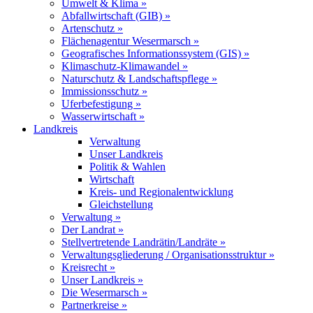
Umwelt & Klima »
Abfallwirtschaft (GIB) »
Artenschutz »
Flächenagentur Wesermarsch »
Geografisches Informationssystem (GIS) »
Klimaschutz-Klimawandel »
Naturschutz & Landschaftspflege »
Immissionsschutz »
Uferbefestigung »
Wasserwirtschaft »
Landkreis
Verwaltung
Unser Landkreis
Politik & Wahlen
Wirtschaft
Kreis- und Regionalentwicklung
Gleichstellung
Verwaltung »
Der Landrat »
Stellvertretende Landrätin/Landräte »
Verwaltungsgliederung / Organisationsstruktur »
Kreisrecht »
Unser Landkreis »
Die Wesermarsch »
Partnerkreise »