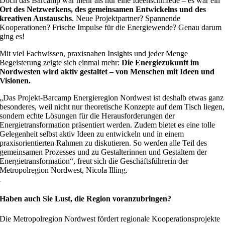
Doch das Barcamp war mehr als nur eine Ideenschmiede – es war ein
Ort des Netzwerkens, des gemeinsamen Entwickelns und des
kreativen Austauschs
. Neue Projektpartner? Spannende
Kooperationen? Frische Impulse für die Energiewende? Genau darum
ging es!
Mit viel Fachwissen, praxisnahen Insights und jeder Menge
Begeisterung zeigte sich einmal mehr:
Die Energiezukunft im
Nordwesten wird aktiv gestaltet – von Menschen mit Ideen und
Visionen.
„Das Projekt-Barcamp Energieregion Nordwest ist deshalb etwas ganz
besonderes, weil nicht nur theoretische Konzepte auf dem Tisch liegen,
sondern echte Lösungen für die Herausforderungen der
Energietransformation präsentiert werden. Zudem bietet es eine tolle
Gelegenheit selbst aktiv Ideen zu entwickeln und in einem
praxisorientierten Rahmen zu diskutieren. So werden alle Teil des
gemeinsamen Prozesses und zu Gestalterinnen und Gestaltern der
Energietransformation“, freut sich die Geschäftsführerin der
Metropolregion Nordwest, Nicola Illing.
.
Haben auch Sie Lust, die Region voranzubringen?
Die Metropolregion Nordwest fördert regionale Kooperationsprojekte