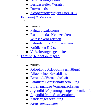
Bevölkerungsschutz
Bundesweiter Warntag
Downloads
Kooperationsprojekt LifeGRID
Fahrzeug & Verkehr
zurück
Fahrzeugzulassung
Rund um das Kennzeichen –
Wunschkennzeichen
Fahrerlaubnis / Führerschein
Knöllchen & Co.
Verkehrsangelegenheiten
Familie, Kinder & Jugend
zurück
Adoption / Adoptionsvermittlung
Allgemeiner Sozialdienst
Beistand-/Vormundschaft
Familiäre Bereitschaftsbetreuung
Ehrenamtliche Vormundschaften
Jugendhilfe/-planung - Jugendberufshilfe
Jugendhilfe im Strafverfahren
Kindertagesbetreuung
Kreisjugendpflege