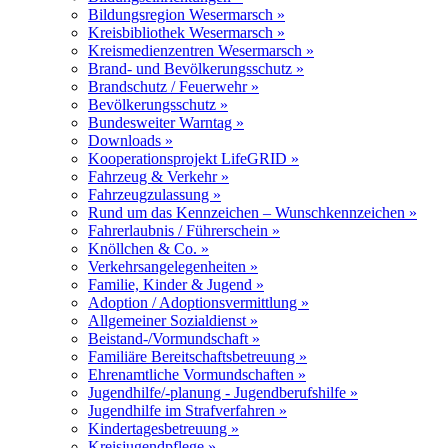
Bildungsregion Wesermarsch »
Kreisbibliothek Wesermarsch »
Kreismedienzentren Wesermarsch »
Brand- und Bevölkerungsschutz »
Brandschutz / Feuerwehr »
Bevölkerungsschutz »
Bundesweiter Warntag »
Downloads »
Kooperationsprojekt LifeGRID »
Fahrzeug & Verkehr »
Fahrzeugzulassung »
Rund um das Kennzeichen – Wunschkennzeichen »
Fahrerlaubnis / Führerschein »
Knöllchen & Co. »
Verkehrsangelegenheiten »
Familie, Kinder & Jugend »
Adoption / Adoptionsvermittlung »
Allgemeiner Sozialdienst »
Beistand-/Vormundschaft »
Familiäre Bereitschaftsbetreuung »
Ehrenamtliche Vormundschaften »
Jugendhilfe/-planung - Jugendberufshilfe »
Jugendhilfe im Strafverfahren »
Kindertagesbetreuung »
Kreisjugendpflege »