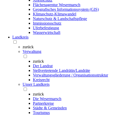
Artenschutz
Flächenagentur Wesermarsch
Geografisches Informationssystem (GIS)
Klimaschutz-Klimawandel
Naturschutz & Landschaftspflege
Immissionsschutz
Uferbefestigung
Wasserwirtschaft
Landkreis
zurück
Verwaltung
zurück
Der Landrat
Stellvertretende Landrätin/Landräte
Verwaltungsgliederung / Organisationsstruktur
Kreisrecht
Unser Landkreis
zurück
Die Wesermarsch
Partnerkreise
Städte & Gemeinden
Tourismus