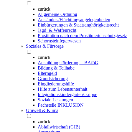
zurück
Allgemeine Ordnung
Ausländer-/Flüchtlingsangelegenheiten
Einbürgerungen & Staatsanghörigkeitsrecht
Jagd- & Waffenrecht
Prostitution nach dem Prostituiertenschutzgesetz
Schornsteinfegerwesen
Soziales & Fürsorge
zurück
Ausbildungsförderung – BAföG
Bildung & Teilhabe
Elterngeld
Grundsicherung
Eingliederungshilfe
Hilfe zum Lebensunterhalt
Integrationskindergarten/-krippe
Soziale Leistungen
Fachstelle INKLUSION
Umwelt & Klima
zurück
Abfallwirtschaft (GIB)