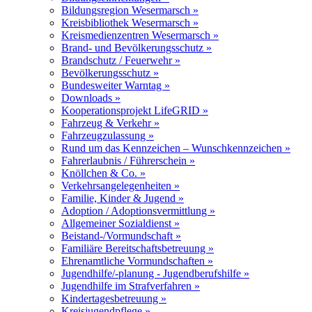
Bildungsregion Wesermarsch »
Kreisbibliothek Wesermarsch »
Kreismedienzentren Wesermarsch »
Brand- und Bevölkerungsschutz »
Brandschutz / Feuerwehr »
Bevölkerungsschutz »
Bundesweiter Warntag »
Downloads »
Kooperationsprojekt LifeGRID »
Fahrzeug & Verkehr »
Fahrzeugzulassung »
Rund um das Kennzeichen – Wunschkennzeichen »
Fahrerlaubnis / Führerschein »
Knöllchen & Co. »
Verkehrsangelegenheiten »
Familie, Kinder & Jugend »
Adoption / Adoptionsvermittlung »
Allgemeiner Sozialdienst »
Beistand-/Vormundschaft »
Familiäre Bereitschaftsbetreuung »
Ehrenamtliche Vormundschaften »
Jugendhilfe/-planung - Jugendberufshilfe »
Jugendhilfe im Strafverfahren »
Kindertagesbetreuung »
Kreisjugendpflege »