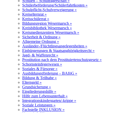
Schulen – Schulträgerschaft »
Schülerbeförderung/Schülerfahrtkosten »
Schulpflicht-Schulverweigerung »
Kreiselternrat »
Kreisschülerrat »
Bildungsregion Wesermarsch »
Kreisbibliothek Wesermarsch »
Kreismedienzentren Wesermarsch »
Sicherheit & Ordnung »
Allgemeine Ordnung »
Ausländer-/Flüchtlingsangelegenheiten »
Einbürgerungen & Staatsanghörigkeitsrecht »
Jagd- & Waffenrecht »
Prostitution nach dem Prostituiertenschutzgesetz »
Schornsteinfegerwesen »
Soziales & Fürsorge »
Ausbildungsförderung – BAföG »
Bildung & Teilhabe »
Elterngeld »
Grundsicherung »
Eingliederungshilfe »
Hilfe zum Lebensunterhalt »
Integrationskindergarten/-krippe »
Soziale Leistungen »
Fachstelle INKLUSION »