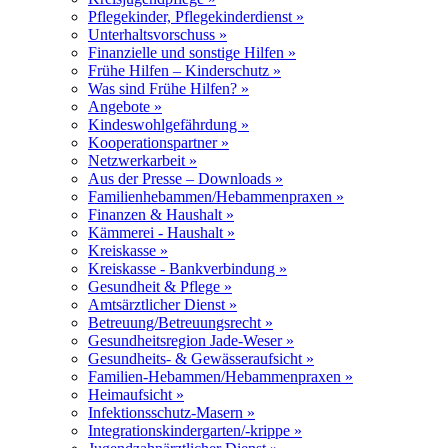
Pflegekinder, Pflegekinderdienst »
Unterhaltsvorschuss »
Finanzielle und sonstige Hilfen »
Frühe Hilfen – Kinderschutz »
Was sind Frühe Hilfen? »
Angebote »
Kindeswohlgefährdung »
Kooperationspartner »
Netzwerkarbeit »
Aus der Presse – Downloads »
Familienhebammen/Hebammenpraxen »
Finanzen & Haushalt »
Kämmerei - Haushalt »
Kreiskasse »
Kreiskasse - Bankverbindung »
Gesundheit & Pflege »
Amtsärztlicher Dienst »
Betreuung/Betreuungsrecht »
Gesundheitsregion Jade-Weser »
Gesundheits- & Gewässeraufsicht »
Familien-Hebammen/Hebammenpraxen »
Heimaufsicht »
Infektionsschutz-Masern »
Integrationskindergarten/-krippe »