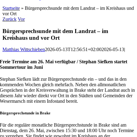
Startseite
»
Bürgersprechsunde mit dem Landrat – im Kreishaus und
vor Ort
Zurück
Vor
Bürgersprechsunde mit dem Landrat – im
Kreishaus und vor Ort
Matthias Wittschieben
2026-05-13T12:56:51+02:00
2026-05-13
|
Freie Termine am 26. Mai verfügbar / Stephan Siefken startet
Sommertour im Juni
Stephan Siefken lädt zur Bürgersprechstunde ein – und das in den
kommenden Wochen gleich mehrfach. Neben den allmonatlichen
Gesprächen in der Kreisverwaltung in Brake steht der Landrat auch in
diesem Jahr wieder direkt vor Ort in den Städten und Gemeinden der
Wesermarsch mit einem Infostand bereit.
Bürgersprechstunde in Brake
Für die reguläre monatliche Bürgersprechstunde in Brake sind am
Dienstag, dem 26. Mai, zwischen 15:30 und 18:00 Uhr noch Termine
zu vergeben. Sie findet wie gewohnt im Kreishaus an der