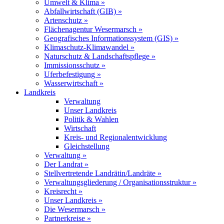
Umwelt & Klima »
Abfallwirtschaft (GIB) »
Artenschutz »
Flächenagentur Wesermarsch »
Geografisches Informationssystem (GIS) »
Klimaschutz-Klimawandel »
Naturschutz & Landschaftspflege »
Immissionsschutz »
Uferbefestigung »
Wasserwirtschaft »
Landkreis
Verwaltung
Unser Landkreis
Politik & Wahlen
Wirtschaft
Kreis- und Regionalentwicklung
Gleichstellung
Verwaltung »
Der Landrat »
Stellvertretende Landrätin/Landräte »
Verwaltungsgliederung / Organisationsstruktur »
Kreisrecht »
Unser Landkreis »
Die Wesermarsch »
Partnerkreise »