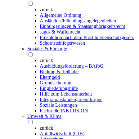
zurück
Allgemeine Ordnung
Ausländer-/Flüchtlingsangelegenheiten
Einbürgerungen & Staatsanghörigkeitsrecht
Jagd- & Waffenrecht
Prostitution nach dem Prostituiertenschutzgesetz
Schornsteinfegerwesen
Soziales & Fürsorge
zurück
Ausbildungsförderung – BAföG
Bildung & Teilhabe
Elterngeld
Grundsicherung
Eingliederungshilfe
Hilfe zum Lebensunterhalt
Integrationskindergarten/-krippe
Soziale Leistungen
Fachstelle INKLUSION
Umwelt & Klima
zurück
Abfallwirtschaft (GIB)