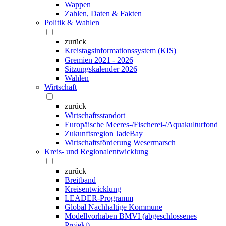
Wappen
Zahlen, Daten & Fakten
Politik & Wahlen
zurück
Kreistagsinformationssystem (KIS)
Gremien 2021 - 2026
Sitzungskalender 2026
Wahlen
Wirtschaft
zurück
Wirtschaftsstandort
Europäische Meeres-/Fischerei-/Aquakulturfond
Zukunftsregion JadeBay
Wirtschaftsförderung Wesermarsch
Kreis- und Regionalentwicklung
zurück
Breitband
Kreisentwicklung
LEADER-Programm
Global Nachhaltige Kommune
Modellvorhaben BMVI (abgeschlossenes
Projekt)