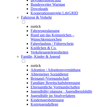
Bevölkerungsschutz
Bundesweiter Warntag
Downloads
Kooperationsprojekt LifeGRID
Fahrzeug & Verkehr
zurück
Fahrzeugzulassung
Rund um das Kennzeichen –
Wunschkennzeichen
Fahrerlaubnis / Führerschein
Knöllchen & Co.
Verkehrsangelegenheiten
Familie, Kinder & Jugend
zurück
Adoption / Adoptionsvermittlung
Allgemeiner Sozialdienst
Beistand-/Vormundschaft
Familiäre Bereitschaftsbetreuung
Ehrenamtliche Vormundschaften
Jugendhilfe/-planung - Jugendberufshilfe
Jugendhilfe im Strafverfahren
Kindertagesbetreuung
Kreisjugendpflege