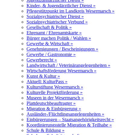
Jugendzahnärztlicher Dienst »
Kinder- & Jugendärztlicher Dienst »
Pflegestützpunkt im Landkreis Wesermarsch »
Sozialpsychiatrischer Dienst »
Sozialpsychiatrischer Verbund »
Gesellschaft & Politik »
Ehrenamt / Ehrenamtskarte »
Bürger machen Politik / Wahlen »
Gewerbe & Wirtschaft »
Genehmigungen / Bescheinigungen »
Gewerbe / Gastronomie »
Gewerberecht »
Landwirtschaft / Veterinärangelegenheiten »
Wirtschaftsförderung Wesermarsch »
Kunst & Kultur »
Aktuell: KulturPass »
Kulturstiftung Wesermarsch »
Kulturelle Projektförderung »
Museen in der Wesermarsch »
Plattdeutschbeauftragter »
Migration & Einbürgerung »
Ausländer-/Flüchtlingsangelegenheiten »
Einbürgerungen – Staatsangehörigkeitsrecht »
Koordinierungsstelle Migration & Teilhabe »
Schule & Bildung »