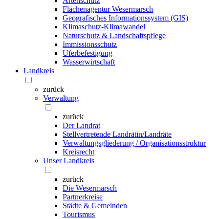
Artenschutz
Flächenagentur Wesermarsch
Geografisches Informationssystem (GIS)
Klimaschutz-Klimawandel
Naturschutz & Landschaftspflege
Immissionsschutz
Uferbefestigung
Wasserwirtschaft
Landkreis
zurück
Verwaltung
zurück
Der Landrat
Stellvertretende Landrätin/Landräte
Verwaltungsgliederung / Organisationsstruktur
Kreisrecht
Unser Landkreis
zurück
Die Wesermarsch
Partnerkreise
Städte & Gemeinden
Tourismus