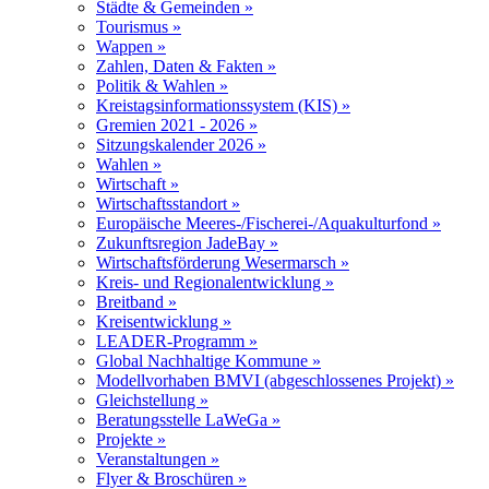
Städte & Gemeinden »
Tourismus »
Wappen »
Zahlen, Daten & Fakten »
Politik & Wahlen »
Kreistagsinformationssystem (KIS) »
Gremien 2021 - 2026 »
Sitzungskalender 2026 »
Wahlen »
Wirtschaft »
Wirtschaftsstandort »
Europäische Meeres-/Fischerei-/Aquakulturfond »
Zukunftsregion JadeBay »
Wirtschaftsförderung Wesermarsch »
Kreis- und Regionalentwicklung »
Breitband »
Kreisentwicklung »
LEADER-Programm »
Global Nachhaltige Kommune »
Modellvorhaben BMVI (abgeschlossenes Projekt) »
Gleichstellung »
Beratungsstelle LaWeGa »
Projekte »
Veranstaltungen »
Flyer & Broschüren »