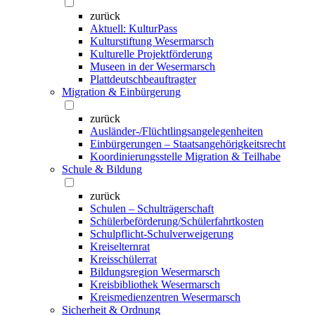
zurück
Aktuell: KulturPass
Kulturstiftung Wesermarsch
Kulturelle Projektförderung
Museen in der Wesermarsch
Plattdeutschbeauftragter
Migration & Einbürgerung
zurück
Ausländer-/Flüchtlingsangelegenheiten
Einbürgerungen – Staatsangehörigkeitsrecht
Koordinierungsstelle Migration & Teilhabe
Schule & Bildung
zurück
Schulen – Schulträgerschaft
Schülerbeförderung/Schülerfahrtkosten
Schulpflicht-Schulverweigerung
Kreiselternrat
Kreisschülerrat
Bildungsregion Wesermarsch
Kreisbibliothek Wesermarsch
Kreismedienzentren Wesermarsch
Sicherheit & Ordnung