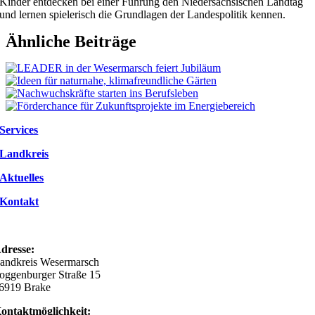
Kinder entdecken bei einer Führung den Niedersächsischen Landtag
und lernen spielerisch die Grundlagen der Landespolitik kennen.
Ähnliche Beiträge
Services
Landkreis
Aktuelles
Kontakt
dresse:
andkreis Wesermarsch
oggenburger Straße 15
6919 Brake
ontaktmöglichkeit: