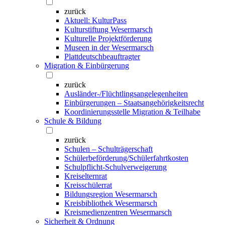
zurück
Aktuell: KulturPass
Kulturstiftung Wesermarsch
Kulturelle Projektförderung
Museen in der Wesermarsch
Plattdeutschbeauftragter
Migration & Einbürgerung
zurück
Ausländer-/Flüchtlingsangelegenheiten
Einbürgerungen – Staatsangehörigkeitsrecht
Koordinierungsstelle Migration & Teilhabe
Schule & Bildung
zurück
Schulen – Schulträgerschaft
Schülerbeförderung/Schülerfahrtkosten
Schulpflicht-Schulverweigerung
Kreiselternrat
Kreisschülerrat
Bildungsregion Wesermarsch
Kreisbibliothek Wesermarsch
Kreismedienzentren Wesermarsch
Sicherheit & Ordnung