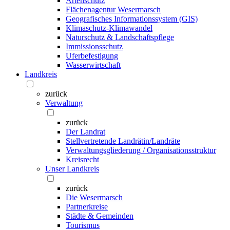
Artenschutz
Flächenagentur Wesermarsch
Geografisches Informationssystem (GIS)
Klimaschutz-Klimawandel
Naturschutz & Landschaftspflege
Immissionsschutz
Uferbefestigung
Wasserwirtschaft
Landkreis
zurück
Verwaltung
zurück
Der Landrat
Stellvertretende Landrätin/Landräte
Verwaltungsgliederung / Organisationsstruktur
Kreisrecht
Unser Landkreis
zurück
Die Wesermarsch
Partnerkreise
Städte & Gemeinden
Tourismus