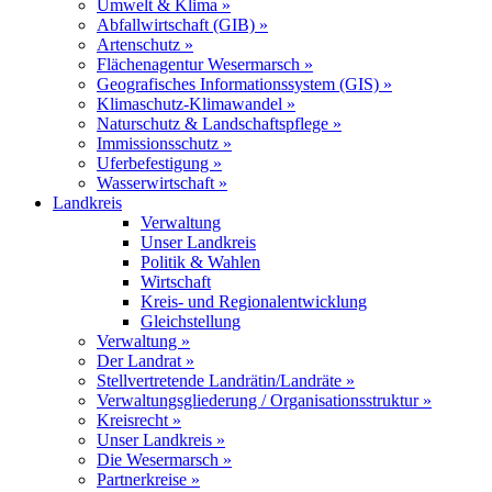
Umwelt & Klima »
Abfallwirtschaft (GIB) »
Artenschutz »
Flächenagentur Wesermarsch »
Geografisches Informationssystem (GIS) »
Klimaschutz-Klimawandel »
Naturschutz & Landschaftspflege »
Immissionsschutz »
Uferbefestigung »
Wasserwirtschaft »
Landkreis
Verwaltung
Unser Landkreis
Politik & Wahlen
Wirtschaft
Kreis- und Regionalentwicklung
Gleichstellung
Verwaltung »
Der Landrat »
Stellvertretende Landrätin/Landräte »
Verwaltungsgliederung / Organisationsstruktur »
Kreisrecht »
Unser Landkreis »
Die Wesermarsch »
Partnerkreise »