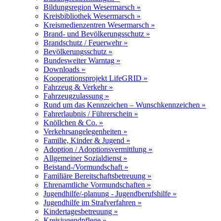
Bildungsregion Wesermarsch »
Kreisbibliothek Wesermarsch »
Kreismedienzentren Wesermarsch »
Brand- und Bevölkerungsschutz »
Brandschutz / Feuerwehr »
Bevölkerungsschutz »
Bundesweiter Warntag »
Downloads »
Kooperationsprojekt LifeGRID »
Fahrzeug & Verkehr »
Fahrzeugzulassung »
Rund um das Kennzeichen – Wunschkennzeichen »
Fahrerlaubnis / Führerschein »
Knöllchen & Co. »
Verkehrsangelegenheiten »
Familie, Kinder & Jugend »
Adoption / Adoptionsvermittlung »
Allgemeiner Sozialdienst »
Beistand-/Vormundschaft »
Familiäre Bereitschaftsbetreuung »
Ehrenamtliche Vormundschaften »
Jugendhilfe/-planung - Jugendberufshilfe »
Jugendhilfe im Strafverfahren »
Kindertagesbetreuung »
Kreisjugendpflege »