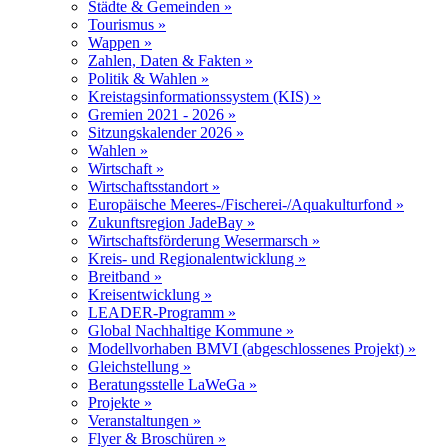
Städte & Gemeinden »
Tourismus »
Wappen »
Zahlen, Daten & Fakten »
Politik & Wahlen »
Kreistagsinformationssystem (KIS) »
Gremien 2021 - 2026 »
Sitzungskalender 2026 »
Wahlen »
Wirtschaft »
Wirtschaftsstandort »
Europäische Meeres-/Fischerei-/Aquakulturfond »
Zukunftsregion JadeBay »
Wirtschaftsförderung Wesermarsch »
Kreis- und Regionalentwicklung »
Breitband »
Kreisentwicklung »
LEADER-Programm »
Global Nachhaltige Kommune »
Modellvorhaben BMVI (abgeschlossenes Projekt) »
Gleichstellung »
Beratungsstelle LaWeGa »
Projekte »
Veranstaltungen »
Flyer & Broschüren »