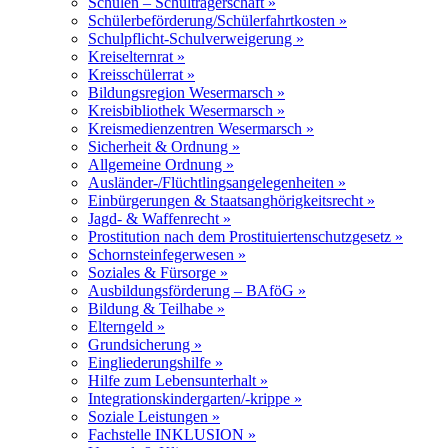
Schulen – Schulträgerschaft »
Schülerbeförderung/Schülerfahrtkosten »
Schulpflicht-Schulverweigerung »
Kreiselternrat »
Kreisschülerrat »
Bildungsregion Wesermarsch »
Kreisbibliothek Wesermarsch »
Kreismedienzentren Wesermarsch »
Sicherheit & Ordnung »
Allgemeine Ordnung »
Ausländer-/Flüchtlingsangelegenheiten »
Einbürgerungen & Staatsanghörigkeitsrecht »
Jagd- & Waffenrecht »
Prostitution nach dem Prostituiertenschutzgesetz »
Schornsteinfegerwesen »
Soziales & Fürsorge »
Ausbildungsförderung – BAföG »
Bildung & Teilhabe »
Elterngeld »
Grundsicherung »
Eingliederungshilfe »
Hilfe zum Lebensunterhalt »
Integrationskindergarten/-krippe »
Soziale Leistungen »
Fachstelle INKLUSION »