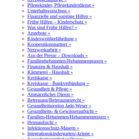
Pflegekinder, Pflegekinderdienst »
Unterhaltsvorschuss »
Finanzielle und sonstige Hilfen »
Frühe Hilfen – Kinderschutz »
Was sind Frühe Hilfen? »
Angebote »
Kindeswohlgefährdung »
Kooperationspartner »
Netzwerkarbeit »
Aus der Presse – Downloads »
Familienhebammen/Hebammenpraxen »
Finanzen & Haushalt »
Kämmerei - Haushalt »
Kreiskasse »
Kreiskasse - Bankverbindung »
Gesundheit & Pflege »
Amtsärztlicher Dienst »
Betreuung/Betreuungsrecht »
Gesundheitsregion Jade-Weser »
Gesundheits- & Gewässeraufsicht »
Familien-Hebammen/Hebammenpraxen »
Heimaufsicht »
Infektionsschutz-Masern »
Integrationskindergarten/-krippe »