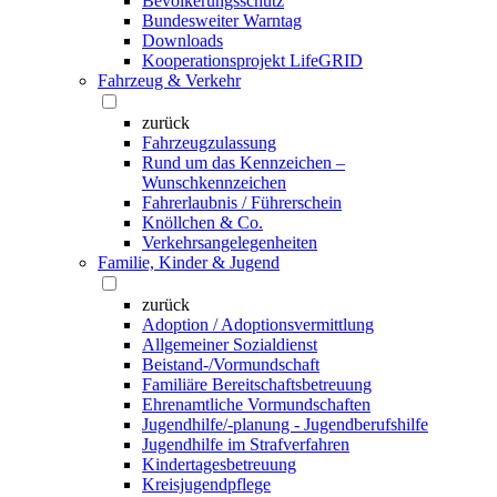
Bevölkerungsschutz
Bundesweiter Warntag
Downloads
Kooperationsprojekt LifeGRID
Fahrzeug & Verkehr
zurück
Fahrzeugzulassung
Rund um das Kennzeichen –
Wunschkennzeichen
Fahrerlaubnis / Führerschein
Knöllchen & Co.
Verkehrsangelegenheiten
Familie, Kinder & Jugend
zurück
Adoption / Adoptionsvermittlung
Allgemeiner Sozialdienst
Beistand-/Vormundschaft
Familiäre Bereitschaftsbetreuung
Ehrenamtliche Vormundschaften
Jugendhilfe/-planung - Jugendberufshilfe
Jugendhilfe im Strafverfahren
Kindertagesbetreuung
Kreisjugendpflege