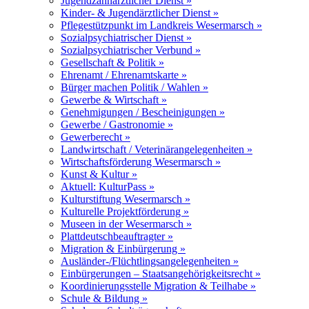
Jugendzahnärztlicher Dienst »
Kinder- & Jugendärztlicher Dienst »
Pflegestützpunkt im Landkreis Wesermarsch »
Sozialpsychiatrischer Dienst »
Sozialpsychiatrischer Verbund »
Gesellschaft & Politik »
Ehrenamt / Ehrenamtskarte »
Bürger machen Politik / Wahlen »
Gewerbe & Wirtschaft »
Genehmigungen / Bescheinigungen »
Gewerbe / Gastronomie »
Gewerberecht »
Landwirtschaft / Veterinärangelegenheiten »
Wirtschaftsförderung Wesermarsch »
Kunst & Kultur »
Aktuell: KulturPass »
Kulturstiftung Wesermarsch »
Kulturelle Projektförderung »
Museen in der Wesermarsch »
Plattdeutschbeauftragter »
Migration & Einbürgerung »
Ausländer-/Flüchtlingsangelegenheiten »
Einbürgerungen – Staatsangehörigkeitsrecht »
Koordinierungsstelle Migration & Teilhabe »
Schule & Bildung »