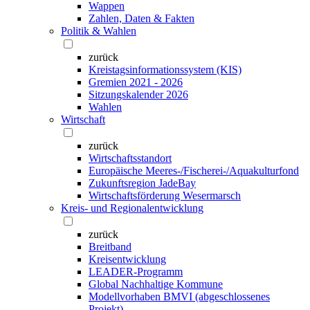
Wappen
Zahlen, Daten & Fakten
Politik & Wahlen
zurück
Kreistagsinformationssystem (KIS)
Gremien 2021 - 2026
Sitzungskalender 2026
Wahlen
Wirtschaft
zurück
Wirtschaftsstandort
Europäische Meeres-/Fischerei-/Aquakulturfond
Zukunftsregion JadeBay
Wirtschaftsförderung Wesermarsch
Kreis- und Regionalentwicklung
zurück
Breitband
Kreisentwicklung
LEADER-Programm
Global Nachhaltige Kommune
Modellvorhaben BMVI (abgeschlossenes
Projekt)