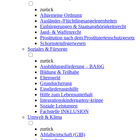
zurück
Allgemeine Ordnung
Ausländer-/Flüchtlingsangelegenheiten
Einbürgerungen & Staatsanghörigkeitsrecht
Jagd- & Waffenrecht
Prostitution nach dem Prostituiertenschutzgesetz
Schornsteinfegerwesen
Soziales & Fürsorge
zurück
Ausbildungsförderung – BAföG
Bildung & Teilhabe
Elterngeld
Grundsicherung
Eingliederungshilfe
Hilfe zum Lebensunterhalt
Integrationskindergarten/-krippe
Soziale Leistungen
Fachstelle INKLUSION
Umwelt & Klima
zurück
Abfallwirtschaft (GIB)