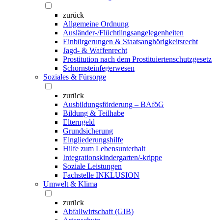
zurück
Allgemeine Ordnung
Ausländer-/Flüchtlingsangelegenheiten
Einbürgerungen & Staatsanghörigkeitsrecht
Jagd- & Waffenrecht
Prostitution nach dem Prostituiertenschutzgesetz
Schornsteinfegerwesen
Soziales & Fürsorge
zurück
Ausbildungsförderung – BAföG
Bildung & Teilhabe
Elterngeld
Grundsicherung
Eingliederungshilfe
Hilfe zum Lebensunterhalt
Integrationskindergarten/-krippe
Soziale Leistungen
Fachstelle INKLUSION
Umwelt & Klima
zurück
Abfallwirtschaft (GIB)