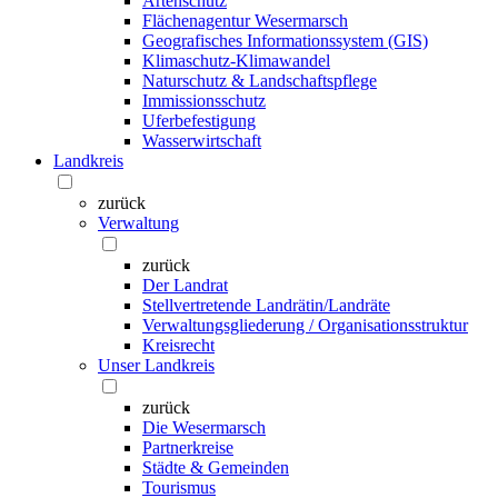
Artenschutz
Flächenagentur Wesermarsch
Geografisches Informationssystem (GIS)
Klimaschutz-Klimawandel
Naturschutz & Landschaftspflege
Immissionsschutz
Uferbefestigung
Wasserwirtschaft
Landkreis
zurück
Verwaltung
zurück
Der Landrat
Stellvertretende Landrätin/Landräte
Verwaltungsgliederung / Organisationsstruktur
Kreisrecht
Unser Landkreis
zurück
Die Wesermarsch
Partnerkreise
Städte & Gemeinden
Tourismus