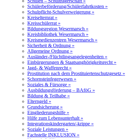
Schulen – Schulträgerschaft »
Schülerbeförderung/Schülerfahrtkosten »
Schulpflicht-Schulverweigerung »
Kreiselternrat »
Kreisschülerrat »
Bildungsregion Wesermarsch »
Kreisbibliothek Wesermarsch »
Kreismedienzentren Wesermarsch »
Sicherheit & Ordnung »
Allgemeine Ordnung »
Ausländer-/Flüchtlingsangelegenheiten »
Einbürgerungen & Staatsanghörigkeitsrecht »
Jagd- & Waffenrecht »
Prostitution nach dem Prostituiertenschutzgesetz »
Schornsteinfegerwesen »
Soziales & Fürsorge »
Ausbildungsförderung – BAföG »
Bildung & Teilhabe »
Elterngeld »
Grundsicherung »
Eingliederungshilfe »
Hilfe zum Lebensunterhalt »
Integrationskindergarten/-krippe »
Soziale Leistungen »
Fachstelle INKLUSION »