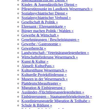
Jugendzahnärztlicher Dienst »
Kinder- & Jugendärztlicher Dienst »
Pflegestützpunkt im Landkreis Wesermarsch »
Sozialpsychiatrischer Dienst »
Sozialpsychiatrischer Verbund »
Gesellschaft & Politik »
Ehrenamt / Ehrenamtskarte »
Bürger machen Politik / Wahlen »
Gewerbe & Wirtschaft »
Genehmigungen / Bescheinigungen »
Gewerbe / Gastronomie »
Gewerberecht »
Landwirtschaft / Veterinärangelegenheiten »
Wirtschaftsförderung Wesermarsch »
Kunst & Kultur »
Aktuell: KulturPass »
Kulturstiftung Wesermarsch »
Kulturelle Projektförderung »
Museen in der Wesermarsch »
Plattdeutschbeauftragter »
Migration & Einbürgerung »
Ausländer-/Flüchtlingsangelegenheiten »
Einbürgerungen – Staatsangehörigkeitsrecht »
Koordinierungsstelle Migration & Teilhabe »
Schule & Bildung »