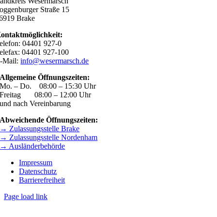
andkreis Wesermarsch
oggenburger Straße 15
6919 Brake
ontaktmöglichkeit:
elefon: 04401 927-0
elefax: 04401 927-100
-Mail:
info@wesermarsch.de
Allgemeine Öffnungszeiten:
Mo. – Do. 08:00 – 15:30 Uhr
Freitag 08:00 – 12:00 Uhr
und nach Vereinbarung
Abweichende Öffnungszeiten:
→ Zulassungsstelle Brake
→ Zulassungsstelle Nordenham
→ Ausländerbehörde
Impressum
Datenschutz
Barrierefreiheit
Page load link
Nach
oben