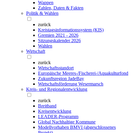
Wappen
Zahlen, Daten & Fakten
Politik & Wahlen
zurück
Kreistagsinformationssystem (KIS)
Gremien 2021 - 2026
Sitzungskalender 2026
Wahlen
Wirtschaft
zurück
Wirtschaftsstandort
Europäische Meeres-/Fischerei-/Aquakulturfond
Zukunftsregion JadeBay
Wirtschaftsförderung Wesermarsch
Kreis- und Regionalentwicklung
zurück
Breitband
Kreisentwicklung
LEADER-Programm
Global Nachhaltige Kommune
Modellvorhaben BMVI (abgeschlossenes
Projekt)