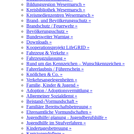
Bildungsregion Wesermarsch »
Kreisbibliothek Wesermarsch »
Kreismedienzentren Wesermarsch »
Brand- und Bevölkerungsschutz »
Brandschutz / Feuerwehr »
Bevölkerungsschutz »
Bundesweiter Warntag »
Downloads »
Kooperationsprojekt LifeGRID »
Fahrzeug & Verkehr »
Fahrzeugzulassung »
Rund um das Kennzeichen – Wunschkennzeichen »
Fahrerlaubnis / Führerschein »
Knöllchen & Co. »
Verkehrsangelegenheiten »
Familie, Kinder & Jugend »
Adoption / Adoptionsvermittlung »
Allgemeiner Sozialdienst »
Beistand-/Vormundschaft »
Familiäre Bereitschaftsbetreuung »
Ehrenamtliche Vormundschaften »
Jugendhilfe/-planung - Jugendberufshilfe »
Jugendhilfe im Strafverfahren »
Kindertagesbetreuung »
Kreisjugendpflege »