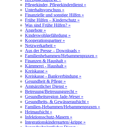
Pflegekinder, Pflegekinderdienst »
Unterhaltsvorschuss »
Finanzielle und sonstige Hilfen »
Frühe Hilfen – Kinderschutz »
Was sind Frühe Hilfen? »
Angebote »
Kindeswohlgefährdung »
Kooperationspartner »
Netzwerkarbeit »
Aus der Presse – Downloads »
Familienhebammen/Hebammenpraxen »
Finanzen & Haushalt »
Kämmerei - Haushalt »
Kreiskasse »
Kreiskasse - Bankverbindung »
Gesundheit & Pflege »
Amtsärztlicher Dienst »
Betreuung/Betreuungsrecht »
Gesundheitsregion Jade-Weser »
Gesundheits- & Gewässeraufsicht »
Familien-Hebammen/Hebammenpraxen »
Heimaufsicht »
Infektionsschutz-Masern »
Integrationskindergarten/-krippe »