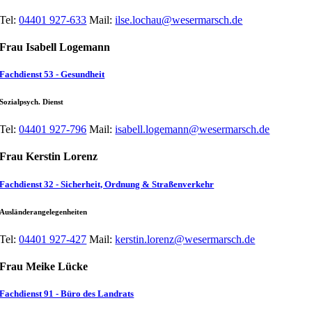
Tel:
04401 927-633
Mail:
ilse.lochau@wesermarsch.de
Frau Isabell Logemann
Fachdienst 53 - Gesundheit
Sozialpsych. Dienst
Tel:
04401 927-796
Mail:
isabell.logemann@wesermarsch.de
Frau Kerstin Lorenz
Fachdienst 32 - Sicherheit, Ordnung & Straßenverkehr
Ausländerangelegenheiten
Tel:
04401 927-427
Mail:
kerstin.lorenz@wesermarsch.de
Frau Meike Lücke
Fachdienst 91 - Büro des Landrats