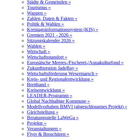
Städte & Gemeinden »
Tourismus »
Wappen »
Zahlen, Daten & Fakten »
Politik & Wahlen »
Kreistagsinformationssystem (KIS) »
Gremien 2021 - 2026 »
Sitzungskalender 2026 »
Wahlen »
Wirtschaft »
Wirtschaftsstandort »
Europäische Meeres-/Fischerei-/Aquakulturfond »
Zukunftsregion JadeBay »
Wirtschaftsförderung Wesermarsch »
Kreis- und Regionalentwicklung »
Breitband »
Kreisentwicklung »
LEADER-Programm »
Global Nachhaltige Kommune »
Modellvorhaben BMVI (abgeschlossenes Projekt) »
Gleichstellung »
Beratungsstelle LaWeGa »
Projekte »
Veranstaltungen »
Flyer & Broschüren »