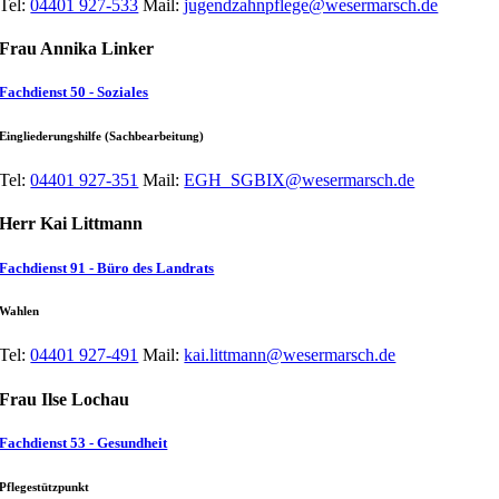
Tel:
04401 927-533
Mail:
jugendzahnpflege@wesermarsch.de
Frau Annika Linker
Fachdienst 50 - Soziales
Eingliederungshilfe (Sachbearbeitung)
Tel:
04401 927-351
Mail:
EGH_SGBIX@wesermarsch.de
Herr Kai Littmann
Fachdienst 91 - Büro des Landrats
Wahlen
Tel:
04401 927-491
Mail:
kai.littmann@wesermarsch.de
Frau Ilse Lochau
Fachdienst 53 - Gesundheit
Pflegestützpunkt