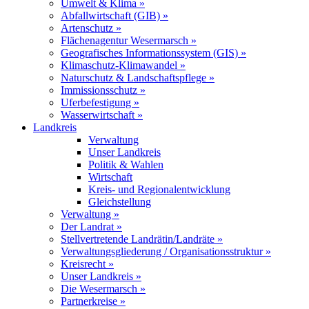
Umwelt & Klima »
Abfallwirtschaft (GIB) »
Artenschutz »
Flächenagentur Wesermarsch »
Geografisches Informationssystem (GIS) »
Klimaschutz-Klimawandel »
Naturschutz & Landschaftspflege »
Immissionsschutz »
Uferbefestigung »
Wasserwirtschaft »
Landkreis
Verwaltung
Unser Landkreis
Politik & Wahlen
Wirtschaft
Kreis- und Regionalentwicklung
Gleichstellung
Verwaltung »
Der Landrat »
Stellvertretende Landrätin/Landräte »
Verwaltungsgliederung / Organisationsstruktur »
Kreisrecht »
Unser Landkreis »
Die Wesermarsch »
Partnerkreise »