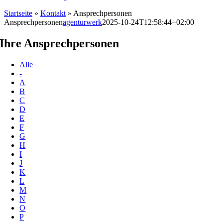
Startseite
»
Kontakt
»
Ansprechpersonen
Ansprechpersonen
agenturwerk
2025-10-24T12:58:44+02:00
Ihre Ansprechpersonen
Alle
-
A
B
C
D
E
F
G
H
I
J
K
L
M
N
O
P