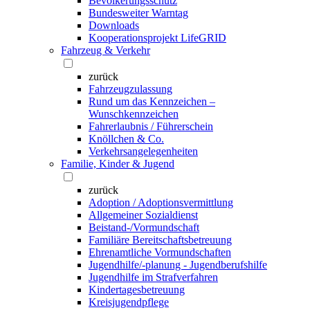
Bevölkerungsschutz
Bundesweiter Warntag
Downloads
Kooperationsprojekt LifeGRID
Fahrzeug & Verkehr
zurück
Fahrzeugzulassung
Rund um das Kennzeichen –
Wunschkennzeichen
Fahrerlaubnis / Führerschein
Knöllchen & Co.
Verkehrsangelegenheiten
Familie, Kinder & Jugend
zurück
Adoption / Adoptionsvermittlung
Allgemeiner Sozialdienst
Beistand-/Vormundschaft
Familiäre Bereitschaftsbetreuung
Ehrenamtliche Vormundschaften
Jugendhilfe/-planung - Jugendberufshilfe
Jugendhilfe im Strafverfahren
Kindertagesbetreuung
Kreisjugendpflege