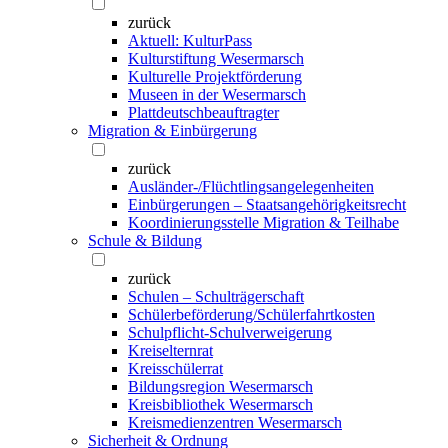
zurück
Aktuell: KulturPass
Kulturstiftung Wesermarsch
Kulturelle Projektförderung
Museen in der Wesermarsch
Plattdeutschbeauftragter
Migration & Einbürgerung
zurück
Ausländer-/Flüchtlingsangelegenheiten
Einbürgerungen – Staatsangehörigkeitsrecht
Koordinierungsstelle Migration & Teilhabe
Schule & Bildung
zurück
Schulen – Schulträgerschaft
Schülerbeförderung/Schülerfahrtkosten
Schulpflicht-Schulverweigerung
Kreiselternrat
Kreisschülerrat
Bildungsregion Wesermarsch
Kreisbibliothek Wesermarsch
Kreismedienzentren Wesermarsch
Sicherheit & Ordnung