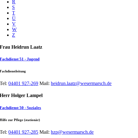
R
S
T
Ü
V
W
Z
Frau Heidrun Laatz
Fachdienst 51 - Jugend
Fachdienstleitung
Tel:
04401 927-269
Mail:
heidrun.laatz@wesermarsch.de
Herr Holger Lampel
Fachdienst 50 - Soziales
Hilfe zur Pflege (stationär)
Tel:
04401 927-285
Mail:
hzp@wesermarsch.de