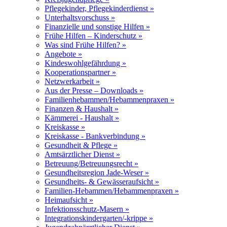
Pflegekinder, Pflegekinderdienst »
Unterhaltsvorschuss »
Finanzielle und sonstige Hilfen »
Frühe Hilfen – Kinderschutz »
Was sind Frühe Hilfen? »
Angebote »
Kindeswohlgefährdung »
Kooperationspartner »
Netzwerkarbeit »
Aus der Presse – Downloads »
Familienhebammen/Hebammenpraxen »
Finanzen & Haushalt »
Kämmerei - Haushalt »
Kreiskasse »
Kreiskasse - Bankverbindung »
Gesundheit & Pflege »
Amtsärztlicher Dienst »
Betreuung/Betreuungsrecht »
Gesundheitsregion Jade-Weser »
Gesundheits- & Gewässeraufsicht »
Familien-Hebammen/Hebammenpraxen »
Heimaufsicht »
Infektionsschutz-Masern »
Integrationskindergarten/-krippe »