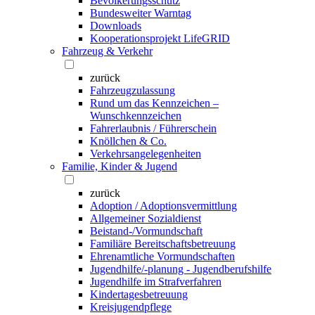
Bevölkerungsschutz
Bundesweiter Warntag
Downloads
Kooperationsprojekt LifeGRID
Fahrzeug & Verkehr
zurück
Fahrzeugzulassung
Rund um das Kennzeichen –
Wunschkennzeichen
Fahrerlaubnis / Führerschein
Knöllchen & Co.
Verkehrsangelegenheiten
Familie, Kinder & Jugend
zurück
Adoption / Adoptionsvermittlung
Allgemeiner Sozialdienst
Beistand-/Vormundschaft
Familiäre Bereitschaftsbetreuung
Ehrenamtliche Vormundschaften
Jugendhilfe/-planung - Jugendberufshilfe
Jugendhilfe im Strafverfahren
Kindertagesbetreuung
Kreisjugendpflege