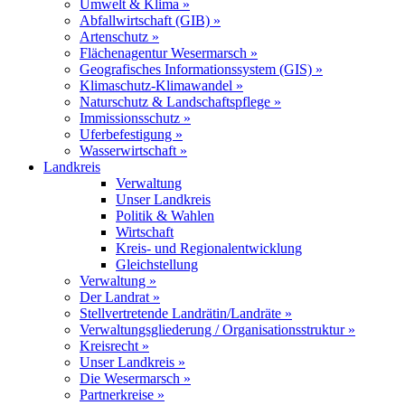
Umwelt & Klima »
Abfallwirtschaft (GIB) »
Artenschutz »
Flächenagentur Wesermarsch »
Geografisches Informationssystem (GIS) »
Klimaschutz-Klimawandel »
Naturschutz & Landschaftspflege »
Immissionsschutz »
Uferbefestigung »
Wasserwirtschaft »
Landkreis
Verwaltung
Unser Landkreis
Politik & Wahlen
Wirtschaft
Kreis- und Regionalentwicklung
Gleichstellung
Verwaltung »
Der Landrat »
Stellvertretende Landrätin/Landräte »
Verwaltungsgliederung / Organisationsstruktur »
Kreisrecht »
Unser Landkreis »
Die Wesermarsch »
Partnerkreise »