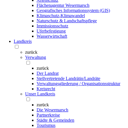
Artenschutz
Flächenagentur Wesermarsch
Geografisches Informationssystem (GIS)
Klimaschutz-Klimawandel
Naturschutz & Landschaftspflege
Immissionsschutz
Uferbefestigung
Wasserwirtschaft
Landkreis
zurück
Verwaltung
zurück
Der Landrat
Stellvertretende Landrätin/Landräte
Verwaltungsgliederung / Organisationsstruktur
Kreisrecht
Unser Landkreis
zurück
Die Wesermarsch
Partnerkreise
Städte & Gemeinden
Tourismus