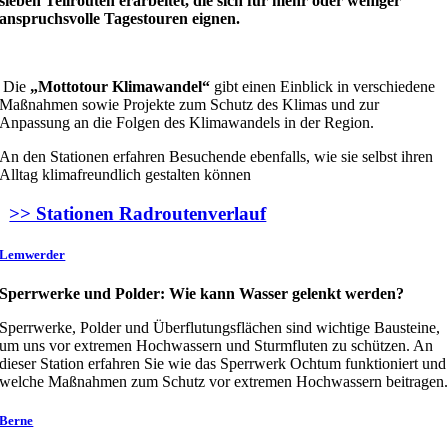
sieben Teilrouten erarbeitet, die sich für mehr oder weniger
anspruchsvolle Tagestouren eignen.
.
Die
„Mottotour Klimawandel“
gibt einen Einblick in verschiedene
Maßnahmen sowie Projekte zum Schutz des Klimas und zur
Anpassung an die Folgen des Klimawandels in der Region.
An den Stationen erfahren Besuchende ebenfalls, wie sie selbst ihren
Alltag klimafreundlich gestalten können
>> Stationen Radroutenverlauf
Lemwerder
Sperrwerke und Polder: Wie kann Wasser gelenkt werden?
Sperrwerke, Polder und Überflutungsflächen sind wichtige Bausteine,
um uns vor extremen Hochwassern und Sturmfluten zu schützen. An
dieser Station erfahren Sie wie das Sperrwerk Ochtum funktioniert und
welche Maßnahmen zum Schutz vor extremen Hochwassern beitragen
Berne