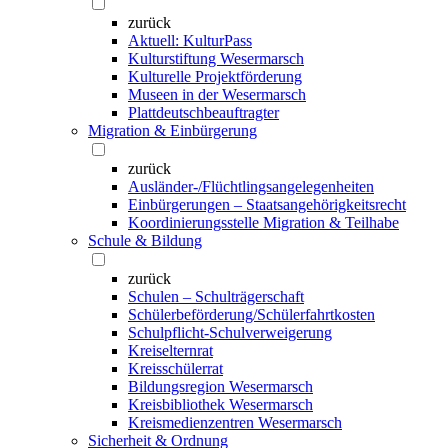
zurück
Aktuell: KulturPass
Kulturstiftung Wesermarsch
Kulturelle Projektförderung
Museen in der Wesermarsch
Plattdeutschbeauftragter
Migration & Einbürgerung
zurück
Ausländer-/Flüchtlingsangelegenheiten
Einbürgerungen – Staatsangehörigkeitsrecht
Koordinierungsstelle Migration & Teilhabe
Schule & Bildung
zurück
Schulen – Schulträgerschaft
Schülerbeförderung/Schülerfahrtkosten
Schulpflicht-Schulverweigerung
Kreiselternrat
Kreisschülerrat
Bildungsregion Wesermarsch
Kreisbibliothek Wesermarsch
Kreismedienzentren Wesermarsch
Sicherheit & Ordnung