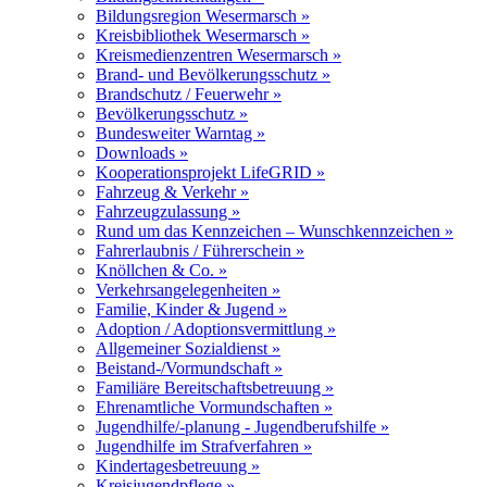
Bildungsregion Wesermarsch »
Kreisbibliothek Wesermarsch »
Kreismedienzentren Wesermarsch »
Brand- und Bevölkerungsschutz »
Brandschutz / Feuerwehr »
Bevölkerungsschutz »
Bundesweiter Warntag »
Downloads »
Kooperationsprojekt LifeGRID »
Fahrzeug & Verkehr »
Fahrzeugzulassung »
Rund um das Kennzeichen – Wunschkennzeichen »
Fahrerlaubnis / Führerschein »
Knöllchen & Co. »
Verkehrsangelegenheiten »
Familie, Kinder & Jugend »
Adoption / Adoptionsvermittlung »
Allgemeiner Sozialdienst »
Beistand-/Vormundschaft »
Familiäre Bereitschaftsbetreuung »
Ehrenamtliche Vormundschaften »
Jugendhilfe/-planung - Jugendberufshilfe »
Jugendhilfe im Strafverfahren »
Kindertagesbetreuung »
Kreisjugendpflege »