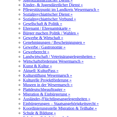
Jugendzahnärztlicher Dienst »
Kinder- & Jugendärztlicher Dienst »
Pflegestützpunkt im Landkreis Wesermarsch »
Sozialpsychiatrischer Dienst »
Sozialpsychiatrischer Verbund »
Gesellschaft & Politik »
Ehrenamt / Ehrenamtskarte »
Bürger machen Politik / Wahlen »
Gewerbe & Wirtschaft »
Genehmigungen / Bescheinigungen »
Gewerbe / Gastronomie »
Gewerberecht »
Landwirtschaft / Veterinärangelegenheiten »
Wirtschaftsförderung Wesermarsch »
Kunst & Kultur »
Aktuell: KulturPass »
Kulturstiftung Wesermarsch »
Kulturelle Projektförderung »
Museen in der Wesermarsch »
Plattdeutschbeauftragter »
Migration & Einbürgerung »
Ausländer-/Flüchtlingsangelegenheiten »
Einbürgerungen – Staatsangehörigkeitsrecht »
Koordinierungsstelle Migration & Teilhabe »
Schule & Bildung »