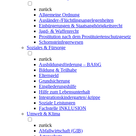
zurück
Allgemeine Ordnung
Ausländer-/Flüchtlingsangelegenheiten
Einbürgerungen & Staatsanghörigkeitsrecht
Jagd- & Waffenrecht
Prostitution nach dem Prostituiertenschutzgesetz
Schornsteinfegerwesen
Soziales & Fürsorge
zurück
Ausbildungsförderung – BAföG
Bildung & Teilhabe
Elterngeld
Grundsicherung
Eingliederungshilfe
Hilfe zum Lebensunterhalt
Integrationskindergarten/-krippe
Soziale Leistungen
Fachstelle INKLUSION
Umwelt & Klima
zurück
Abfallwirtschaft (GIB)