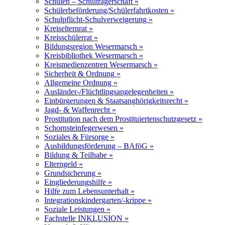
Schulen – Schulträgerschaft »
Schülerbeförderung/Schülerfahrtkosten »
Schulpflicht-Schulverweigerung »
Kreiselternrat »
Kreisschülerrat »
Bildungsregion Wesermarsch »
Kreisbibliothek Wesermarsch »
Kreismedienzentren Wesermarsch »
Sicherheit & Ordnung »
Allgemeine Ordnung »
Ausländer-/Flüchtlingsangelegenheiten »
Einbürgerungen & Staatsanghörigkeitsrecht »
Jagd- & Waffenrecht »
Prostitution nach dem Prostituiertenschutzgesetz »
Schornsteinfegerwesen »
Soziales & Fürsorge »
Ausbildungsförderung – BAföG »
Bildung & Teilhabe »
Elterngeld »
Grundsicherung »
Eingliederungshilfe »
Hilfe zum Lebensunterhalt »
Integrationskindergarten/-krippe »
Soziale Leistungen »
Fachstelle INKLUSION »