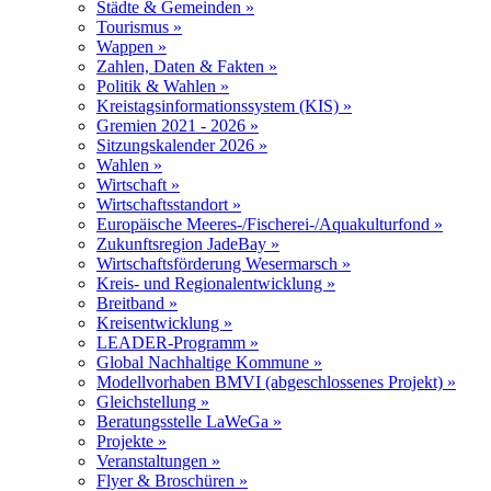
Städte & Gemeinden »
Tourismus »
Wappen »
Zahlen, Daten & Fakten »
Politik & Wahlen »
Kreistagsinformationssystem (KIS) »
Gremien 2021 - 2026 »
Sitzungskalender 2026 »
Wahlen »
Wirtschaft »
Wirtschaftsstandort »
Europäische Meeres-/Fischerei-/Aquakulturfond »
Zukunftsregion JadeBay »
Wirtschaftsförderung Wesermarsch »
Kreis- und Regionalentwicklung »
Breitband »
Kreisentwicklung »
LEADER-Programm »
Global Nachhaltige Kommune »
Modellvorhaben BMVI (abgeschlossenes Projekt) »
Gleichstellung »
Beratungsstelle LaWeGa »
Projekte »
Veranstaltungen »
Flyer & Broschüren »