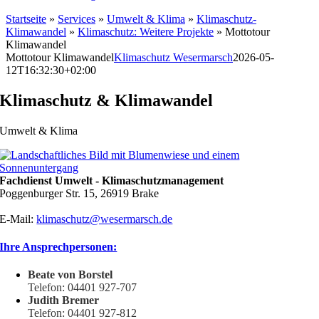
Startseite
»
Services
»
Umwelt & Klima
»
Klimaschutz-
Klimawandel
»
Klimaschutz: Weitere Projekte
»
Mottotour
Klimawandel
Mottotour Klimawandel
Klimaschutz Wesermarsch
2026-05-
12T16:32:30+02:00
Klimaschutz & Klimawandel
Umwelt & Klima
Fachdienst Umwelt - Klimaschutzmanagement
Poggenburger Str. 15, 26919 Brake
E-Mail:
klimaschutz@wesermarsch.de
Ihre Ansprechpersonen:
Beate von Borstel
Telefon: 04401 927-707
Judith Bremer
Telefon: 04401 927-812